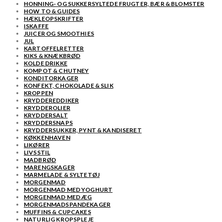
HONNING- OG SUKKERSYLTEDE FRUGTER, BÆR & BLOMSTER
HOW TO & GUIDES
HÆKLEOPSKRIFTER
ISKAFFE
JUICER OG SMOOTHIES
JUL
KARTOFFELRETTER
KIKS & KNÆKBRØD
KOLDE DRIKKE
KOMPOT & CHUTNEY
KONDITORKAGER
KONFEKT, CHOKOLADE & SLIK
KROPPEN
KRYDDEREDDIKER
KRYDDEROLIER
KRYDDERSALT
KRYDDERSNAPS
KRYDDERSUKKER, PYNT & KANDISERET
KØKKENHAVEN
LIKØRER
LIVSSTIL
MADBRØD
MARENGSKAGER
MARMELADE & SYLTETØJ
MORGENMAD
MORGENMAD MED YOGHURT
MORGENMAD MED ÆG
MORGENMADSPANDEKAGER
MUFFINS & CUPCAKES
NATURLIG KROPSPLEJE