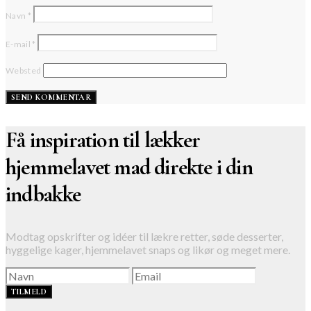
Navn
*
E-mail
*
Websted
Få inspiration til lækker
hjemmelavet mad direkte i din
indbakke
Modtag opskrifter og idéer til lækre retter, søde desserter,
hyggelige kager, hjemmelavet snaps og likør og meget mere.
TILMELD