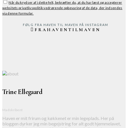
Når du krydser af i dette felt, bekræfter du, at du har læst og accepterer
websitets privatlivspolitik vedrørende opbevaring af de data, der indsendes
via denne formular.
FØLG FRA HAVEN TIL MAVEN PÅ INSTAGRAM
FRAHAVENTILMAVEN
Trine Ellegaard
Madskribent
Haven er mit frirum og køkkenet er min legeplads. Her på
bloggen dyrker jeg min begejstring for alt godt hjemmelavet,