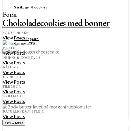
Småkager & cookies
Forår
Chokoladecookies med bønner
KOLDE DRIKKE
View Posts
Trine Ellegaard
6. januar 2025
ISKAFFE
View Posts
SE MERE
DRINKS & COCKTAILS
View Posts
BÅLMAD
View Posts
MADBRØD
View Posts
TILBEHØR
View Posts
GRILLMAD
View Posts
NATURLIG KROPSPLEJE
View Posts
FØLG MED