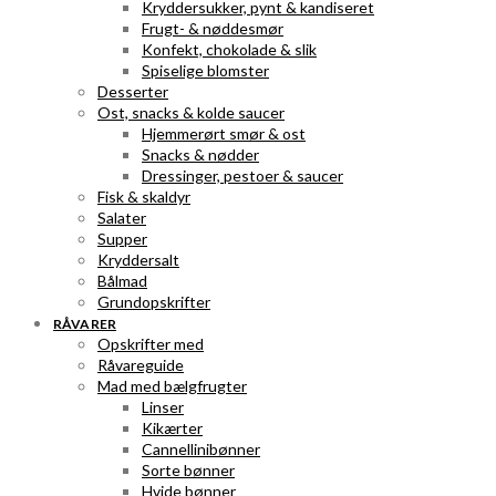
Kryddersukker, pynt & kandiseret
Frugt- & nøddesmør
Konfekt, chokolade & slik
Spiselige blomster
Desserter
Ost, snacks & kolde saucer
Hjemmerørt smør & ost
Snacks & nødder
Dressinger, pestoer & saucer
Fisk & skaldyr
Salater
Supper
Kryddersalt
Bålmad
Grundopskrifter
RÅVARER
Opskrifter med
Råvareguide
Mad med bælgfrugter
Linser
Kikærter
Cannellinibønner
Sorte bønner
Hvide bønner