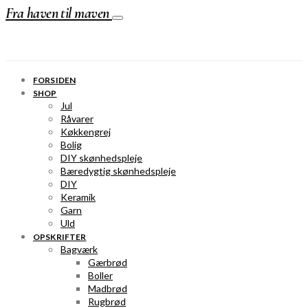
Fra haven til maven
FORSIDEN
SHOP
Jul
Råvarer
Køkkengrej
Bolig
DIY skønhedspleje
Bæredygtig skønhedspleje
DIY
Keramik
Garn
Uld
OPSKRIFTER
Bagværk
Gærbrød
Boller
Madbrød
Rugbrød