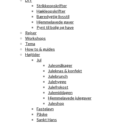
DIY
Strikkeopskrifter
Hækleopskrifter
Bæredygtig livsstil
Hjemmelavede gaver
Pynt til bolig og have
Rejser
Workshops
Tema
How to & guides
Højtider
Jul
Julesmåkager
Juleknas & konfekt
Julebrunch
Julehygge
Julefrokost
Julemiddagen
Hjemmelavede julegaver
Juleshop
Fastelavn
Påske
Sankt Hans