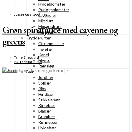
Hyldeblomster
Purløgsblomster
Juicer og smoothies
Lavendler
Mjødurt
Morgenfruer
Grøn spinatjuice med cayenne og
Hibiscus
Krydderurter
greens
Citronmelisse
Ingefær
Kanel
Trine Ellegaard
Mynte
24. februar 2025
Ramsløg
SE MERE
Bær
Jordbær
Solbær
Ribs
Hindbær
Stikkelsbær
Kirsebær
Blåbær
Brombær
Rønnebær
Hyldebær