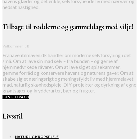
havens glæder og det enkle, selvforsynende liv med nærvær og
nedsat hastighed.
Tilbage til rødderne og gammeldags med vilje!
Velkommen til!
Frahaventilmaven.dk handler om moderne selvforsyning i det
små. Om at lave sin mad selv – fra bunden – og gerne af
hjemmedyrkede råvarer. Om at lave sig et spisekammer,
gemme forråd og konservere havens og naturens gaver. Om at
skabe sig et næringsrigt og meningsfyldt liv med hjemmelavet
mad, naturlig skønhedspleje, DIY-projekter og dyrkning af egne
grøntsager og krydderurter, bær og frugter.
LÆS FILOSOFI
Livsstil
NATURLIG KROPSPLEJE