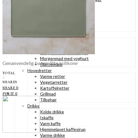
Konditorkager
Marengskager
Småkager & cookies
Vafler & pandekager
Fastelavnsboller
Morgenmad
Granola & müesli
Morgenmad med æg
Morgenmadspandekager
Morgenmad med yoghurt
Genanvendelig bagemåtte i silikone
Plantemælk
Hovedretter
TOTAL
Varme retter
0
Vegetarretter
SHARES
0
Kartoffelretter
SHARE
0
Grillmad
PIN IT
Tilbehør
Drikke
Kolde drikke
Iskaffe
Varm kaffe
Hjemmelavet kaffesirup
Varme drikke