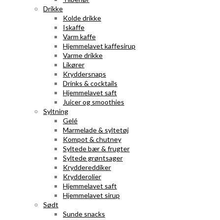
Drikke
Kolde drikke
Iskaffe
Varm kaffe
Hjemmelavet kaffesirup
Varme drikke
Likører
Kryddersnaps
Drinks & cocktails
Hjemmelavet saft
Juicer og smoothies
Syltning
Gelé
Marmelade & syltetøj
Kompot & chutney
Syltede bær & frugter
Syltede grøntsager
Kryddereddiker
Krydderolier
Hjemmelavet saft
Hjemmelavet sirup
Sødt
Sunde snacks