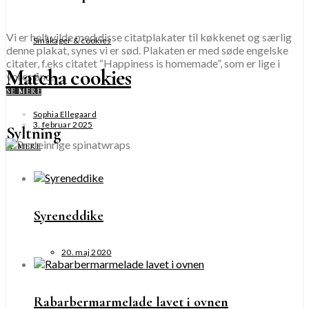
Vi er helt vilde med disse citatplakater til køkkenet og særlig
Småkager & cookies
denne plakat, synes vi er sød. Plakaten er med søde engelske
citater, f.eks citatet “Happiness is homemade”, som er lige i
Matcha cookies
vores ånd.
SE MERE
Sophia Ellegaard
3. februar 2025
Syltning
SE MERE
Syreneddike
20. maj 2020
Rabarbermarmelade lavet i ovnen