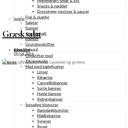
Hjemmerørt smør & ost
Snacks & nødder
Dressinger, pestoer & saucer
Fisk & skaldyr
Salater
Salater
Supper
Græsk salat
Kryddersalt
Bålmad
Grundopskrifter
Trine Ellegaard
RÅVARER
29. juli 2026
Opskrifter med
Råvareguide
SE MERE
Mad med bælgfrugter
Linser
Kikærter
Cannellinibønner
Sorte bønner
Hvide bønner
Kidneybønner
Spiselige blomster
Ramsløgblomster
Mælkebøtter
Syrener
Roser