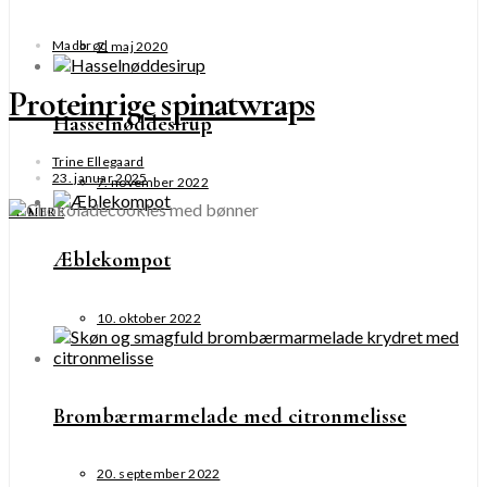
Madbrød
7. maj 2020
Proteinrige spinatwraps
Hasselnøddesirup
Trine Ellegaard
23. januar 2025
7. november 2022
SE MERE
Æblekompot
10. oktober 2022
Brombærmarmelade med citronmelisse
20. september 2022