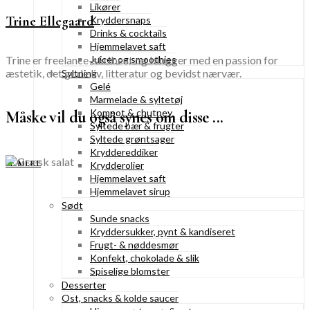
Likører
Trine Ellegaard
Kryddersnaps
Drinks & cocktails
Hjemmelavet saft
Trine er freelance-skribent og blogger med en passion for
Juicer og smoothies
æstetik, det gode liv, litteratur og bevidst nærvær.
Syltning
Gelé
Marmelade & syltetøj
Kompot & chutney
Måske vil du også synes om disse ...
Syltede bær & frugter
Syltede grøntsager
Kryddereddiker
SE MERE
Krydderolier
Hjemmelavet saft
Hjemmelavet sirup
Sødt
Sunde snacks
Kryddersukker, pynt & kandiseret
Frugt- & nøddesmør
Konfekt, chokolade & slik
Spiselige blomster
Desserter
Ost, snacks & kolde saucer