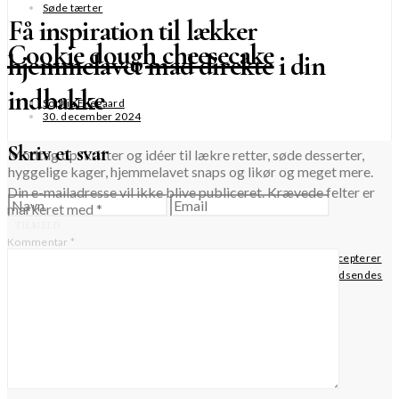
Søde tærter
Få inspiration til lækker
Cookie dough cheesecake
hjemmelavet mad direkte i din
indbakke
Sophia Ellegaard
30. december 2024
Skriv et svar
Modtag opskrifter og idéer til lækre retter, søde desserter,
hyggelige kager, hjemmelavet snaps og likør og meget mere.
Din e-mailadresse vil ikke blive publiceret.
Krævede felter er
markeret med
*
TILMELD
Kommentar
*
Når du krydser af i dette felt, bekræfter du, at du har læst og accepterer
websitets privatlivspolitik vedrørende opbevaring af de data, der indsendes
via denne formular.