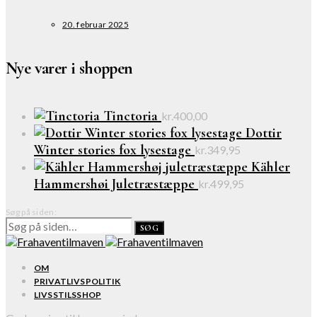
20. februar 2025
Nye varer i shoppen
Tinctoria
kr.
400,00
Dottir
Winter stories fox lysestage
kr.
349,95
Kähler
Hammershøi Juletræstæppe
kr.
499,95
Søg på siden:
SØG
OM
PRIVATLIVSPOLITIK
LIVSSTILSSHOP