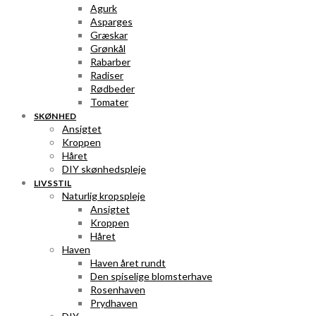
Agurk
Asparges
Græskar
Grønkål
Rabarber
Radiser
Rødbeder
Tomater
SKØNHED
Ansigtet
Kroppen
Håret
DIY skønhedspleje
LIVSSTIL
Naturlig kropspleje
Ansigtet
Kroppen
Håret
Haven
Haven året rundt
Den spiselige blomsterhave
Rosenhaven
Prydhaven