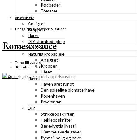
Rødbeder
Tomater
SKØNHED
Ansigtet
Dressinger, pestoer & saucer
Kroppen
Håret
DIY skønhedspleje
Romescosauce
LIVSSTIL
Naturlig kropspleje
Ansigtet
Trine Ellegaard
Kroppen
10. februar 2025
Håret
SE MERE
Haven
Haven året rundt
Den spiselige blomsterhave
Rosenhaven
Prydhaven
DIY
Strikkeopskrifter
Hækleopskrifter
Bæredygtig livsstil
Hjemmelavede gaver
Pynt til bolig og have