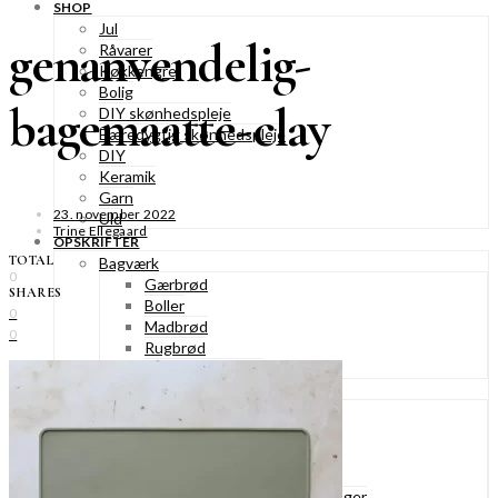
SHOP
Jul
genanvendelig-
Råvarer
Køkkengrej
Bolig
bagemaatte-clay
DIY skønhedspleje
Bæredygtig skønhedspleje
DIY
Keramik
Garn
23. november 2022
Uld
Trine Ellegaard
OPSKRIFTER
TOTAL
Bagværk
0
Gærbrød
SHARES
Boller
0
Madbrød
0
Rugbrød
Kiks & knækbrød
Kager
Æblekager
Skærekager
Søde tærter
Muffins & cupcakes
Gærkager & sammenlagte kager