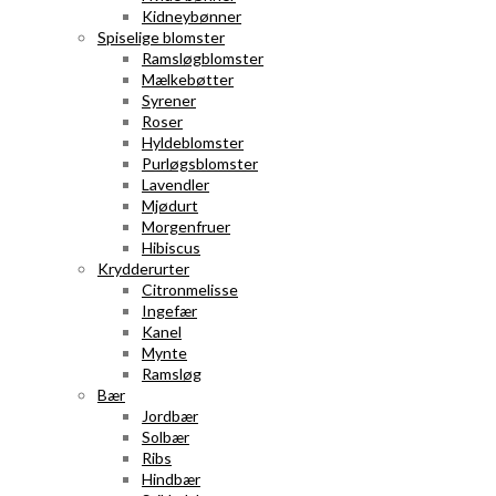
Kidneybønner
Spiselige blomster
Ramsløgblomster
Mælkebøtter
Syrener
Roser
Hyldeblomster
Purløgsblomster
Lavendler
Mjødurt
Morgenfruer
Hibiscus
Krydderurter
Citronmelisse
Ingefær
Kanel
Mynte
Ramsløg
Bær
Jordbær
Solbær
Ribs
Hindbær