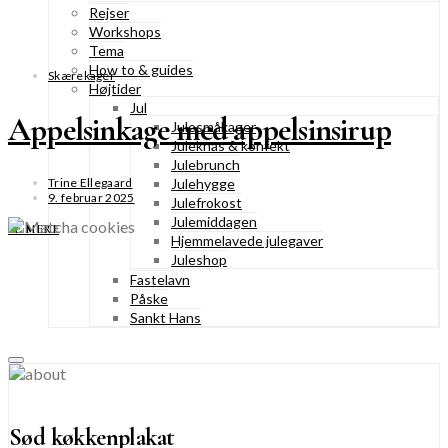
Rejser
Workshops
Tema
How to & guides
Skærekager
Højtider
Jul
Appelsinkage med appelsinsirup
Julesmåkager
Juleknas & konfekt
Julebrunch
Julehygge
Trine Ellegaard
9. februar 2025
Julefrokost
Julemiddagen
SE MERE
Hjemmelavede julegaver
Juleshop
Fastelavn
Påske
Sankt Hans
Sød køkkenplakat