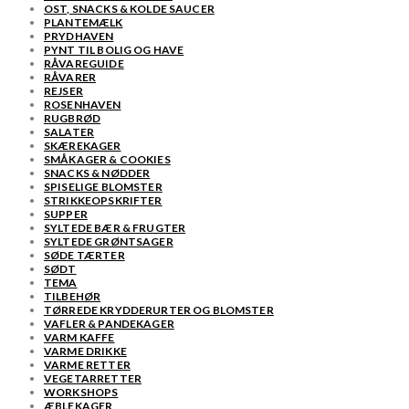
OST, SNACKS & KOLDE SAUCER
PLANTEMÆLK
PRYDHAVEN
PYNT TIL BOLIG OG HAVE
RÅVAREGUIDE
RÅVARER
REJSER
ROSENHAVEN
RUGBRØD
SALATER
SKÆREKAGER
SMÅKAGER & COOKIES
SNACKS & NØDDER
SPISELIGE BLOMSTER
STRIKKEOPSKRIFTER
SUPPER
SYLTEDE BÆR & FRUGTER
SYLTEDE GRØNTSAGER
SØDE TÆRTER
SØDT
TEMA
TILBEHØR
TØRREDE KRYDDERURTER OG BLOMSTER
VAFLER & PANDEKAGER
VARM KAFFE
VARME DRIKKE
VARME RETTER
VEGETARRETTER
WORKSHOPS
ÆBLEKAGER