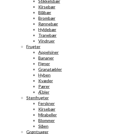
Stikkelsbær
Kirsebær
Blåbær
Brombær
Rønnebær
Hyldebær
Tranebær
Vindruer
Frugter
Appelsiner
Bananer
Figner
Granatæbler
Hyben
Kvæder
Pærer
Æbler
Stenfrugter
Ferskner
Kirsebær
Mirabeller
Blommer
Slåen
Grøntsager