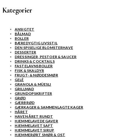
Kategorier
ANSIGTET
BÅLMAD
BOLLER
BÆREDYGTIG LIVSSTIL
DEN SPISELIGE BLOMSTERHAVE
DESSERTER
DRESSINGER, PESTOER & SAUCER
DRINKS & COCKTAILS
FASTELAVNSBOLLER
FISK & SKALDYR
FRUGT- & NØDDESMØR
GELÉ
GRANOLA & MÜESLI
GRILLMAD
GRUNDOPSKRIFTER
GRØD
GÆRBRØD
GÆRKAGER & SAMMENLAGTE KAGER
HÅRET
HAVEN ÅRET RUNDT
HJEMMELAVEDE GAVER
HJEMMELAVET SAFT
HJEMMELAVET SIRUP
HJEMMERØRT SMØR & OST