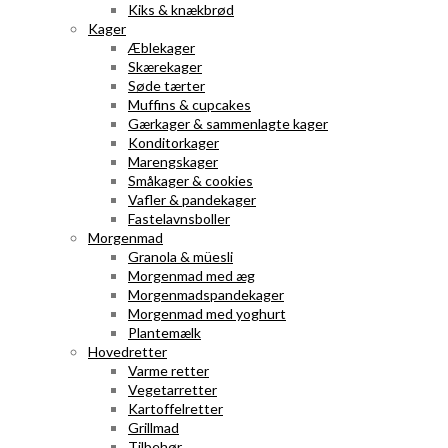
Kiks & knækbrød
Kager
Æblekager
Skærekager
Søde tærter
Muffins & cupcakes
Gærkager & sammenlagte kager
Konditorkager
Marengskager
Småkager & cookies
Vafler & pandekager
Fastelavnsboller
Morgenmad
Granola & müesli
Morgenmad med æg
Morgenmadspandekager
Morgenmad med yoghurt
Plantemælk
Hovedretter
Varme retter
Vegetarretter
Kartoffelretter
Grillmad
Tilbehør