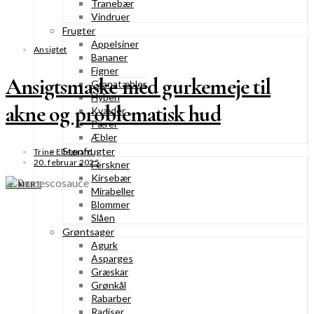
Tranebær
Vindruer
Frugter
Appelsiner
Ansigtet
Bananer
Figner
Ansigtsmaske med gurkemeje til
Granatæbler
Hyben
akne og problematisk hud
Kvæder
Pærer
Æbler
Stenfrugter
Trine Ellegaard
20. februar 2025
Ferskner
Kirsebær
SE MERE
Mirabeller
Blommer
Slåen
Grøntsager
Agurk
Asparges
Græskar
Grønkål
Rabarber
Radiser