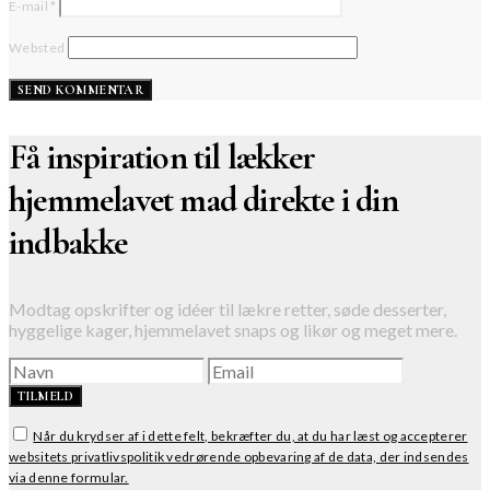
E-mail
*
Websted
Få inspiration til lækker
hjemmelavet mad direkte i din
indbakke
Modtag opskrifter og idéer til lækre retter, søde desserter,
hyggelige kager, hjemmelavet snaps og likør og meget mere.
TILMELD
Når du krydser af i dette felt, bekræfter du, at du har læst og accepterer
websitets privatlivspolitik vedrørende opbevaring af de data, der indsendes
via denne formular.