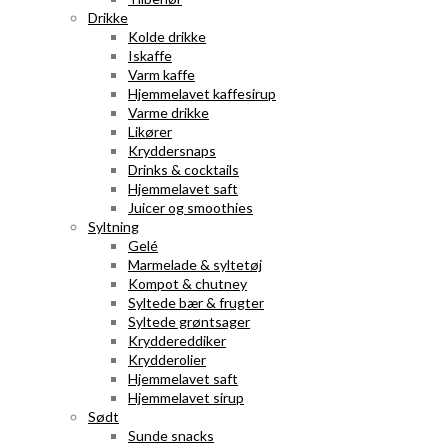
Drikke
Kolde drikke
Iskaffe
Varm kaffe
Hjemmelavet kaffesirup
Varme drikke
Likører
Kryddersnaps
Drinks & cocktails
Hjemmelavet saft
Juicer og smoothies
Syltning
Gelé
Marmelade & syltetøj
Kompot & chutney
Syltede bær & frugter
Syltede grøntsager
Kryddereddiker
Krydderolier
Hjemmelavet saft
Hjemmelavet sirup
Sødt
Sunde snacks