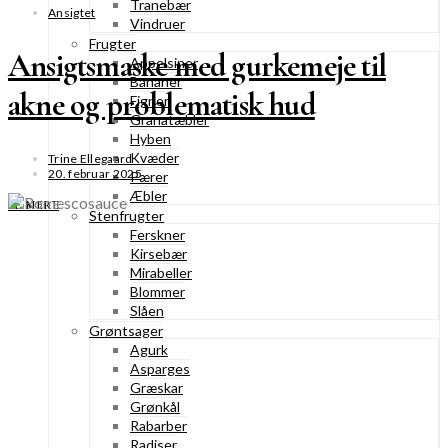
Tranebær
Ansigtet
Vindruer
Frugter
Ansigtsmaske med gurkemeje til
Appelsiner
Bananer
akne og problematisk hud
Figner
Granatæbler
Hyben
Kvæder
Trine Ellegaard
20. februar 2025
Pærer
Æbler
SE MERE
Stenfrugter
Ferskner
Kirsebær
Mirabeller
Blommer
Slåen
Grøntsager
Agurk
Asparges
Græskar
Grønkål
Rabarber
Radiser