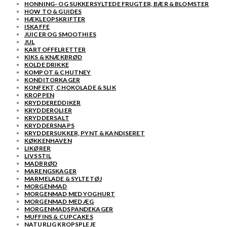
HONNING- OG SUKKERSYLTEDE FRUGTER, BÆR & BLOMSTER
HOW TO & GUIDES
HÆKLEOPSKRIFTER
ISKAFFE
JUICER OG SMOOTHIES
JUL
KARTOFFELRETTER
KIKS & KNÆKBRØD
KOLDE DRIKKE
KOMPOT & CHUTNEY
KONDITORKAGER
KONFEKT, CHOKOLADE & SLIK
KROPPEN
KRYDDEREDDIKER
KRYDDEROLIER
KRYDDERSALT
KRYDDERSNAPS
KRYDDERSUKKER, PYNT & KANDISERET
KØKKENHAVEN
LIKØRER
LIVSSTIL
MADBRØD
MARENGSKAGER
MARMELADE & SYLTETØJ
MORGENMAD
MORGENMAD MED YOGHURT
MORGENMAD MED ÆG
MORGENMADSPANDEKAGER
MUFFINS & CUPCAKES
NATURLIG KROPSPLEJE