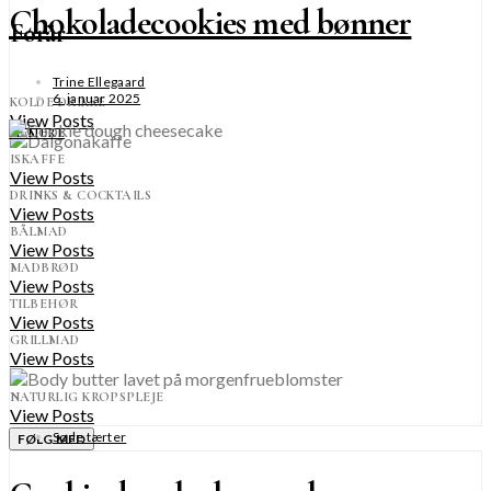
Chokoladecookies med bønner
Forår
Trine Ellegaard
6. januar 2025
KOLDE DRIKKE
View Posts
SE MERE
ISKAFFE
View Posts
DRINKS & COCKTAILS
View Posts
BÅLMAD
View Posts
MADBRØD
View Posts
TILBEHØR
View Posts
GRILLMAD
View Posts
NATURLIG KROPSPLEJE
View Posts
Søde tærter
FØLG MED