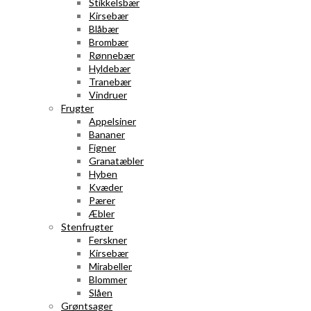
Stikkelsbær
Kirsebær
Blåbær
Brombær
Rønnebær
Hyldebær
Tranebær
Vindruer
Frugter
Appelsiner
Bananer
Figner
Granatæbler
Hyben
Kvæder
Pærer
Æbler
Stenfrugter
Ferskner
Kirsebær
Mirabeller
Blommer
Slåen
Grøntsager