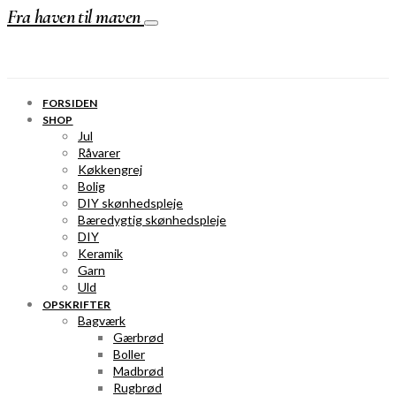
Fra haven til maven
FORSIDEN
SHOP
Jul
Råvarer
Køkkengrej
Bolig
DIY skønhedspleje
Bæredygtig skønhedspleje
DIY
Keramik
Garn
Uld
OPSKRIFTER
Bagværk
Gærbrød
Boller
Madbrød
Rugbrød