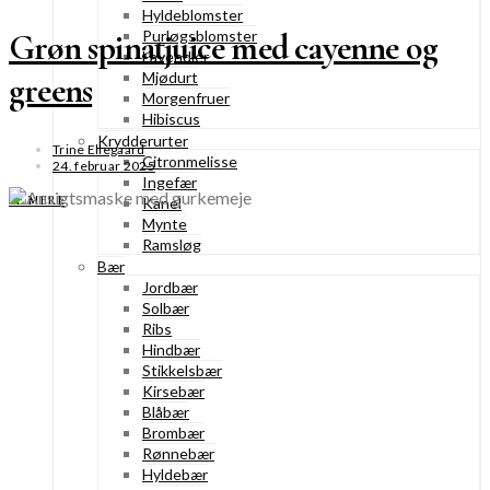
Hyldeblomster
Purløgsblomster
Grøn spinatjuice med cayenne og
Lavendler
Mjødurt
greens
Morgenfruer
Hibiscus
Krydderurter
Trine Ellegaard
Citronmelisse
24. februar 2025
Ingefær
SE MERE
Kanel
Mynte
Ramsløg
Bær
Jordbær
Solbær
Ribs
Hindbær
Stikkelsbær
Kirsebær
Blåbær
Brombær
Rønnebær
Hyldebær