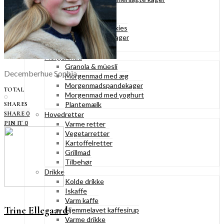
Konditorkager
Marengskager
Småkager & cookies
Vafler & pandekager
Fastelavnsboller
Morgenmad
Granola & müesli
Decemberhue Sophia
Morgenmad med æg
Morgenmadspandekager
TOTAL
Morgenmad med yoghurt
0
Plantemælk
SHARES
0
SHARE
Hovedretter
0
PIN IT
Varme retter
Vegetarretter
Kartoffelretter
Grillmad
Tilbehør
Drikke
Kolde drikke
Iskaffe
Varm kaffe
Trine Ellegaard
Hjemmelavet kaffesirup
Varme drikke