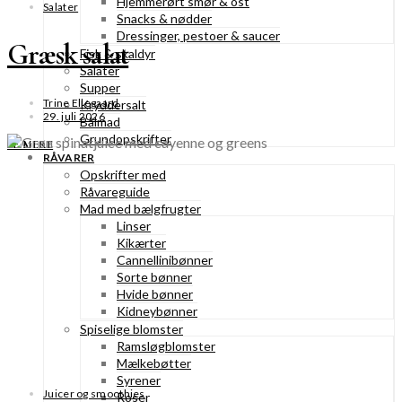
Hjemmerørt smør & ost
Salater
Snacks & nødder
Dressinger, pestoer & saucer
Græsk salat
Fisk & skaldyr
Salater
Supper
Trine Ellegaard
Kryddersalt
29. juli 2026
Bålmad
Grundopskrifter
SE MERE
RÅVARER
Opskrifter med
Råvareguide
Mad med bælgfrugter
Linser
Kikærter
Cannellinibønner
Sorte bønner
Hvide bønner
Kidneybønner
Spiselige blomster
Ramsløgblomster
Mælkebøtter
Syrener
Juicer og smoothies
Roser