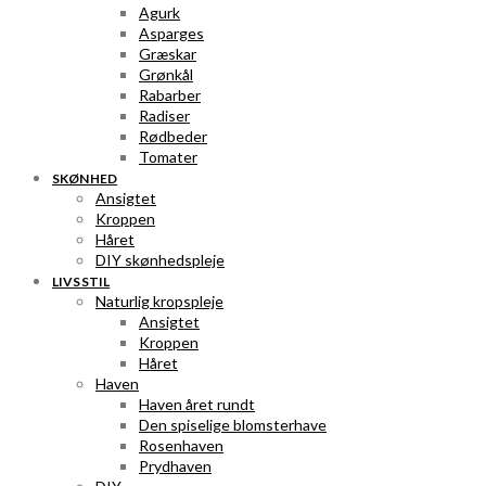
Agurk
Asparges
Græskar
Grønkål
Rabarber
Radiser
Rødbeder
Tomater
SKØNHED
Ansigtet
Kroppen
Håret
DIY skønhedspleje
LIVSSTIL
Naturlig kropspleje
Ansigtet
Kroppen
Håret
Haven
Haven året rundt
Den spiselige blomsterhave
Rosenhaven
Prydhaven