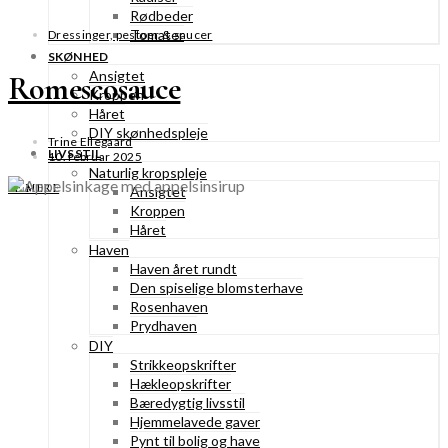
Rødbeder
Tomater
Dressinger, pestoer & saucer
SKØNHED
Ansigtet
Romescosauce
Kroppen
Håret
DIY skønhedspleje
Trine Ellegaard
LIVSSTIL
10. februar 2025
Naturlig kropspleje
SE MERE
Ansigtet
Kroppen
Håret
Haven
Haven året rundt
Den spiselige blomsterhave
Rosenhaven
Prydhaven
DIY
Strikkeopskrifter
Hækleopskrifter
Bæredygtig livsstil
Hjemmelavede gaver
Pynt til bolig og have