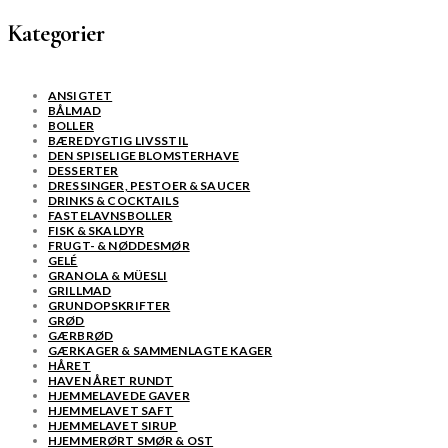
Kategorier
ANSIGTET
BÅLMAD
BOLLER
BÆREDYGTIG LIVSSTIL
DEN SPISELIGE BLOMSTERHAVE
DESSERTER
DRESSINGER, PESTOER & SAUCER
DRINKS & COCKTAILS
FASTELAVNSBOLLER
FISK & SKALDYR
FRUGT- & NØDDESMØR
GELÉ
GRANOLA & MÜESLI
GRILLMAD
GRUNDOPSKRIFTER
GRØD
GÆRBRØD
GÆRKAGER & SAMMENLAGTE KAGER
HÅRET
HAVEN ÅRET RUNDT
HJEMMELAVEDE GAVER
HJEMMELAVET SAFT
HJEMMELAVET SIRUP
HJEMMERØRT SMØR & OST