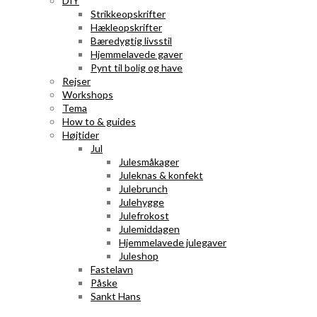
DIY
Strikkeopskrifter
Hækleopskrifter
Bæredygtig livsstil
Hjemmelavede gaver
Pynt til bolig og have
Rejser
Workshops
Tema
How to & guides
Højtider
Jul
Julesmåkager
Juleknas & konfekt
Julebrunch
Julehygge
Julefrokost
Julemiddagen
Hjemmelavede julegaver
Juleshop
Fastelavn
Påske
Sankt Hans