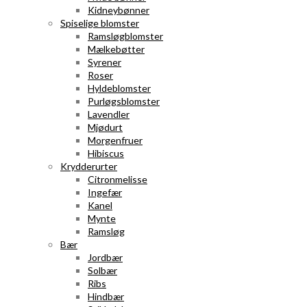
Kidneybønner
Spiselige blomster
Ramsløgblomster
Mælkebøtter
Syrener
Roser
Hyldeblomster
Purløgsblomster
Lavendler
Mjødurt
Morgenfruer
Hibiscus
Krydderurter
Citronmelisse
Ingefær
Kanel
Mynte
Ramsløg
Bær
Jordbær
Solbær
Ribs
Hindbær