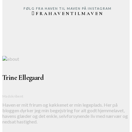
FØLG FRA HAVEN TIL MAVEN PÅ INSTAGRAM
FRAHAVENTILMAVEN
Trine Ellegaard
Madskribent
Haven er mit frirum og køkkenet er min legeplads. Her på
bloggen dyrker jeg min begejstring for alt godt hjemmelavet,
havens glæder og det enkle, selvforsynende liv med nærvær og
nedsat hastighed.