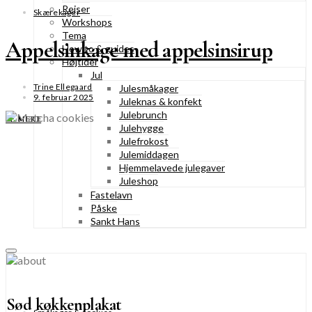
Rejser
Skærekager
Workshops
Tema
Appelsinkage med appelsinsirup
How to & guides
Højtider
Jul
Trine Ellegaard
Julesmåkager
9. februar 2025
Juleknas & konfekt
Julebrunch
SE MERE
Julehygge
Julefrokost
Julemiddagen
Hjemmelavede julegaver
Juleshop
Fastelavn
Påske
Sankt Hans
Sød køkkenplakat