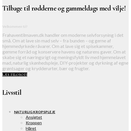
Tilbage til rødderne og gammeldags med vilje!
Velkommen til!
Frahaventilmaven.dk handler om moderne selvforsyning i det
små. Om at lave sin mad selv – fra bunden – og gerne af
hjemmedyrkede råvarer. Om at lave sig et spisekammer,
gemme forråd og konservere havens og naturens gaver. Om at
skabe sig et næringsrigt og meningsfyldt liv med hjemmelavet
mad, naturlig skønhedspleje, DIY-projekter og dyrkning af egne
grøntsager og krydderurter, bær og frugter.
LÆS FILOSOFI
Livsstil
NATURLIG KROPSPLEJE
Ansigtet
Kroppen
Håret