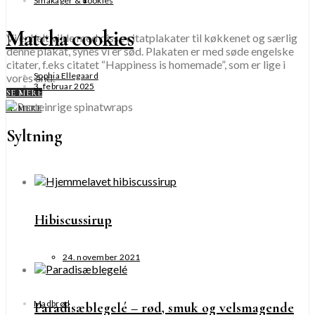
Småkager & cookies
Matcha cookies
Vi er helt vilde med disse citatplakater til køkkenet og særlig
denne plakat, synes vi er sød. Plakaten er med søde engelske
citater, f.eks citatet “Happiness is homemade”, som er lige i
Sophia Ellegaard
vores ånd.
3. februar 2025
SE MERE
SE MERE
Syltning
Hibiscussirup
24. november 2021
Madbrød
Paradisæblegelé – rød, smuk og velsmagende