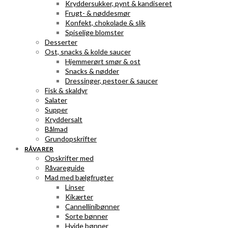
Kryddersukker, pynt & kandiseret
Frugt- & nøddesmør
Konfekt, chokolade & slik
Spiselige blomster
Desserter
Ost, snacks & kolde saucer
Hjemmerørt smør & ost
Snacks & nødder
Dressinger, pestoer & saucer
Fisk & skaldyr
Salater
Supper
Kryddersalt
Bålmad
Grundopskrifter
RÅVARER
Opskrifter med
Råvareguide
Mad med bælgfrugter
Linser
Kikærter
Cannellinibønner
Sorte bønner
Hvide bønner