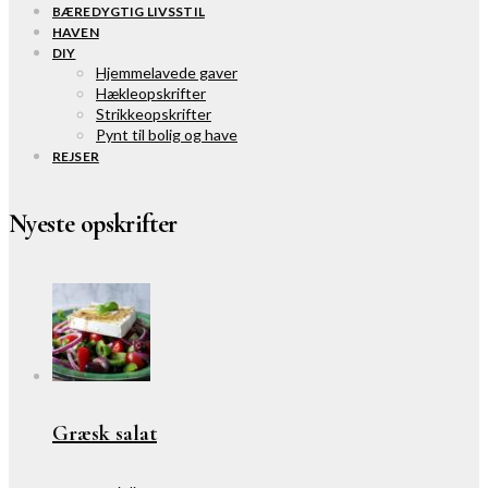
BÆREDYGTIG LIVSSTIL
HAVEN
DIY
Hjemmelavede gaver
Hækleopskrifter
Strikkeopskrifter
Pynt til bolig og have
REJSER
Nyeste opskrifter
Græsk salat