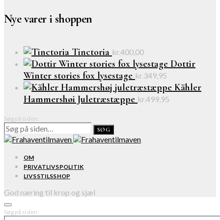
Nye varer i shoppen
Tinctoria
kr.
400,00
Dottir
Winter stories fox lysestage
kr.
349,95
Kähler
Hammershøi Juletræstæppe
kr.
499,95
Søg på siden:
SØG
OM
PRIVATLIVSPOLITIK
LIVSSTILSSHOP
God næring til krop og sjæl
Søg på siden: