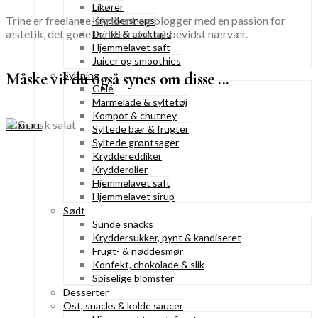
Likører
Trine er freelance-skribent og blogger med en passion for
Kryddersnaps
æstetik, det gode liv, litteratur og bevidst nærvær.
Drinks & cocktails
Hjemmelavet saft
Juicer og smoothies
Måske vil du også synes om disse ...
Syltning
Gelé
Marmelade & syltetøj
Kompot & chutney
SE MERE
Syltede bær & frugter
Syltede grøntsager
Kryddereddiker
Krydderolier
Hjemmelavet saft
Hjemmelavet sirup
Sødt
Sunde snacks
Kryddersukker, pynt & kandiseret
Frugt- & nøddesmør
Konfekt, chokolade & slik
Spiselige blomster
Desserter
Ost, snacks & kolde saucer