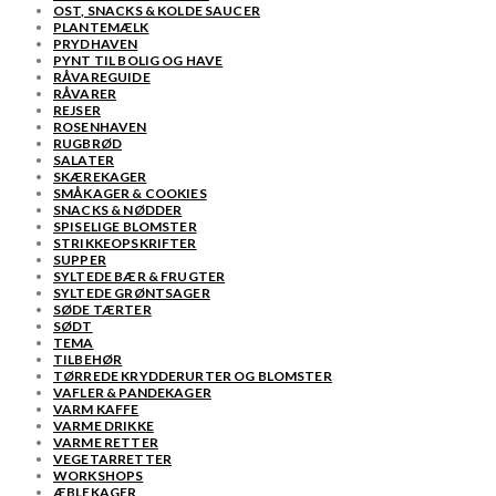
OST, SNACKS & KOLDE SAUCER
PLANTEMÆLK
PRYDHAVEN
PYNT TIL BOLIG OG HAVE
RÅVAREGUIDE
RÅVARER
REJSER
ROSENHAVEN
RUGBRØD
SALATER
SKÆREKAGER
SMÅKAGER & COOKIES
SNACKS & NØDDER
SPISELIGE BLOMSTER
STRIKKEOPSKRIFTER
SUPPER
SYLTEDE BÆR & FRUGTER
SYLTEDE GRØNTSAGER
SØDE TÆRTER
SØDT
TEMA
TILBEHØR
TØRREDE KRYDDERURTER OG BLOMSTER
VAFLER & PANDEKAGER
VARM KAFFE
VARME DRIKKE
VARME RETTER
VEGETARRETTER
WORKSHOPS
ÆBLEKAGER