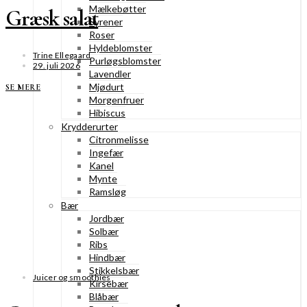
Mælkebøtter
Græsk salat
Syrener
Roser
Hyldeblomster
Trine Ellegaard
Purløgsblomster
29. juli 2026
Lavendler
Mjødurt
SE MERE
Morgenfruer
Hibiscus
Krydderurter
Citronmelisse
Ingefær
Kanel
Mynte
Ramsløg
Bær
Jordbær
Solbær
Ribs
Hindbær
Stikkelsbær
Juicer og smoothies
Kirsebær
Blåbær