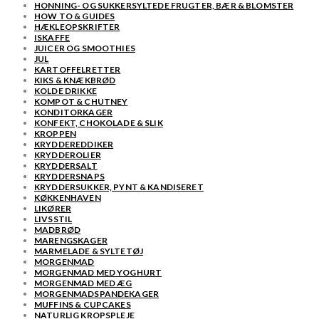
HONNING- OG SUKKERSYLTEDE FRUGTER, BÆR & BLOMSTER
HOW TO & GUIDES
HÆKLEOPSKRIFTER
ISKAFFE
JUICER OG SMOOTHIES
JUL
KARTOFFELRETTER
KIKS & KNÆKBRØD
KOLDE DRIKKE
KOMPOT & CHUTNEY
KONDITORKAGER
KONFEKT, CHOKOLADE & SLIK
KROPPEN
KRYDDEREDDIKER
KRYDDEROLIER
KRYDDERSALT
KRYDDERSNAPS
KRYDDERSUKKER, PYNT & KANDISERET
KØKKENHAVEN
LIKØRER
LIVSSTIL
MADBRØD
MARENGSKAGER
MARMELADE & SYLTETØJ
MORGENMAD
MORGENMAD MED YOGHURT
MORGENMAD MED ÆG
MORGENMADSPANDEKAGER
MUFFINS & CUPCAKES
NATURLIG KROPSPLEJE