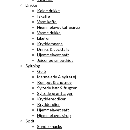
Drikke
Kolde drikke
Iskaffe
Varm kaffe
Hjemmelavet kaffesirup
Varme drikke
Likører
Kryddersnaps
Drinks & cocktails
Hjemmelavet saft
Juicer og smoothies
Syltning
Gelé
Marmelade & syltetøj
Kompot & chutney
Syltede bær & frugter
Syltede grøntsager
Kryddereddiker
Krydderolier
Hjemmelavet saft
Hjemmelavet sirup
Sødt
Sunde snacks