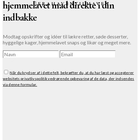
hjemmelavet mad direkte i din
FRAHAVENTILMAVEN
indbakke
Modtag opskrifter og idéer til lækre retter, søde desserter,
hyggelige kager, hjemmelavet snaps og likør og meget mere.
TILMELD
Når du krydser af i dette felt, bekræfter du, at du har læst og accepterer
websitets privatlivspolitik vedrørende opbevaring af de data, der indsendes
via denne formular.