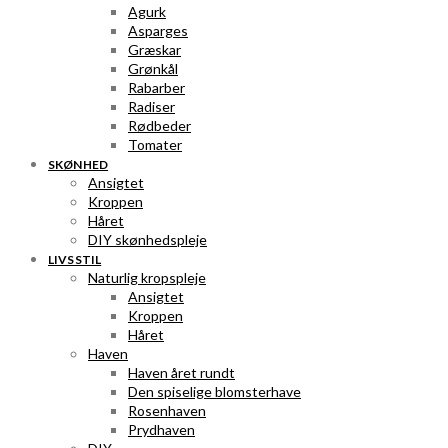
Agurk
Asparges
Græskar
Grønkål
Rabarber
Radiser
Rødbeder
Tomater
SKØNHED
Ansigtet
Kroppen
Håret
DIY skønhedspleje
LIVSSTIL
Naturlig kropspleje
Ansigtet
Kroppen
Håret
Haven
Haven året rundt
Den spiselige blomsterhave
Rosenhaven
Prydhaven