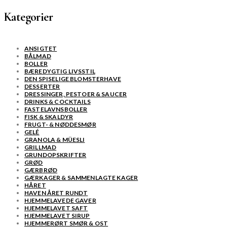
Kategorier
ANSIGTET
BÅLMAD
BOLLER
BÆREDYGTIG LIVSSTIL
DEN SPISELIGE BLOMSTERHAVE
DESSERTER
DRESSINGER, PESTOER & SAUCER
DRINKS & COCKTAILS
FASTELAVNSBOLLER
FISK & SKALDYR
FRUGT- & NØDDESMØR
GELÉ
GRANOLA & MÜESLI
GRILLMAD
GRUNDOPSKRIFTER
GRØD
GÆRBRØD
GÆRKAGER & SAMMENLAGTE KAGER
HÅRET
HAVEN ÅRET RUNDT
HJEMMELAVEDE GAVER
HJEMMELAVET SAFT
HJEMMELAVET SIRUP
HJEMMERØRT SMØR & OST