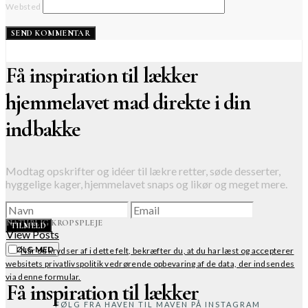
Websted
Få inspiration til lækker
hjemmelavet mad direkte i din
indbakke
Modtag opskrifter og idéer til lækre retter, søde desserter,
hyggelige kager, hjemmelavet snaps og likør og meget mere.
NATURLIG KROPSPLEJE
TILMELD
View Posts
FØLG MED
Når du krydser af i dette felt, bekræfter du, at du har læst og accepterer
websitets privatlivspolitik vedrørende opbevaring af de data, der indsendes
via denne formular.
Få inspiration til lækker
FØLG FRA HAVEN TIL MAVEN PÅ INSTAGRAM