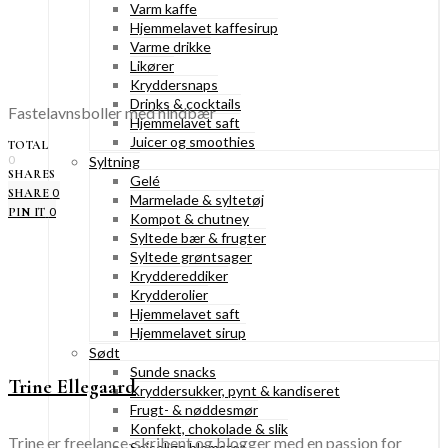
Varm kaffe
Hjemmelavet kaffesirup
Varme drikke
Likører
Kryddersnaps
Drinks & cocktails
Fastelavnsboller med hindbær
Hjemmelavet saft
Juicer og smoothies
TOTAL
0
Syltning
SHARES
Gelé
0
SHARE
Marmelade & syltetøj
0
PIN IT
Kompot & chutney
Syltede bær & frugter
Syltede grøntsager
Kryddereddiker
Krydderolier
Hjemmelavet saft
Hjemmelavet sirup
Sødt
Sunde snacks
Trine Ellegaard
Kryddersukker, pynt & kandiseret
Frugt- & nøddesmør
Konfekt, chokolade & slik
Trine er freelance-skribent og blogger med en passion for
Spiselige blomster