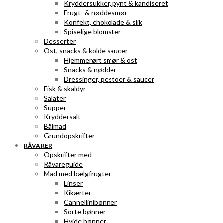
Kryddersukker, pynt & kandiseret
Frugt- & nøddesmør
Konfekt, chokolade & slik
Spiselige blomster
Desserter
Ost, snacks & kolde saucer
Hjemmerørt smør & ost
Snacks & nødder
Dressinger, pestoer & saucer
Fisk & skaldyr
Salater
Supper
Kryddersalt
Bålmad
Grundopskrifter
RÅVARER
Opskrifter med
Råvareguide
Mad med bælgfrugter
Linser
Kikærter
Cannellinibønner
Sorte bønner
Hvide bønner