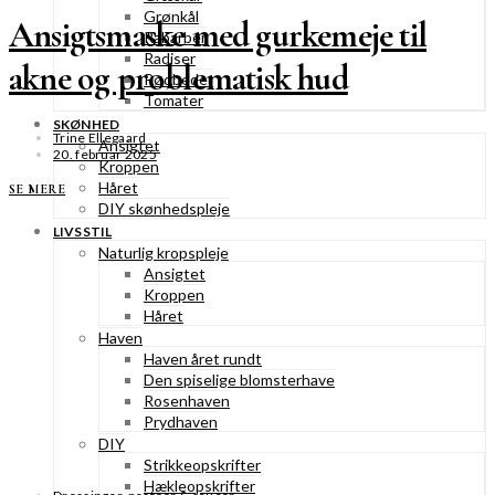
Grønkål
Ansigtsmaske med gurkemeje til
Rabarber
Radiser
akne og problematisk hud
Rødbeder
Tomater
SKØNHED
Trine Ellegaard
Ansigtet
20. februar 2025
Kroppen
Håret
SE MERE
DIY skønhedspleje
LIVSSTIL
Naturlig kropspleje
Ansigtet
Kroppen
Håret
Haven
Haven året rundt
Den spiselige blomsterhave
Rosenhaven
Prydhaven
DIY
Strikkeopskrifter
Hækleopskrifter