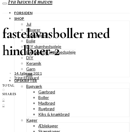
Fra haven til maven
FORSIDEN
SHOP
Jul
fastelavnsboller med
Råvarer
Køkkengrej
Bolig
hindbaer-2
DIY skønhedspleje
Bæredygtig skønhedspleje
DIY
Keramik
Garn
14. februar 2021
Uld
Trine Ellegaard
OPSKRIFTER
TOTAL
Bagværk
0
Gærbrød
SHARES
Boller
0
Madbrød
0
Rugbrød
Kiks & knækbrød
Kager
Æblekager
Skærekager