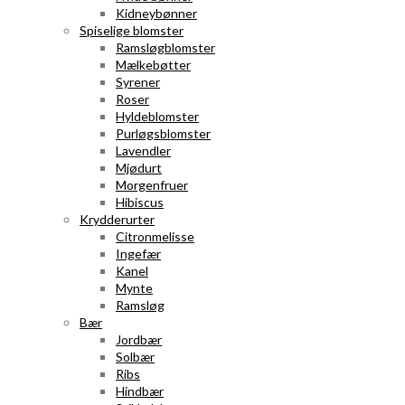
Kidneybønner
Spiselige blomster
Ramsløgblomster
Mælkebøtter
Syrener
Roser
Hyldeblomster
Purløgsblomster
Lavendler
Mjødurt
Morgenfruer
Hibiscus
Krydderurter
Citronmelisse
Ingefær
Kanel
Mynte
Ramsløg
Bær
Jordbær
Solbær
Ribs
Hindbær