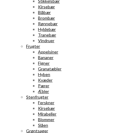
Stikkelsbær
Kirsebær
Blåbær
Brombær
Rønnebær
Hyldebær
Tranebær
Vindruer
Frugter
Appelsiner
Bananer
Figner
Granatæbler
Hyben
Kvæder
Pærer
Æbler
Stenfrugter
Ferskner
Kirsebær
Mirabeller
Blommer
Slåen
Grøntsager