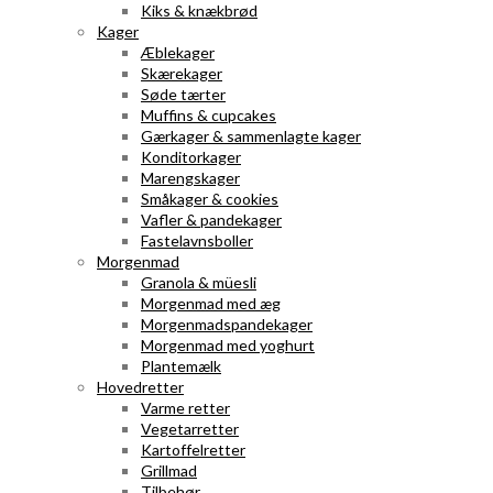
Kiks & knækbrød
Kager
Æblekager
Skærekager
Søde tærter
Muffins & cupcakes
Gærkager & sammenlagte kager
Konditorkager
Marengskager
Småkager & cookies
Vafler & pandekager
Fastelavnsboller
Morgenmad
Granola & müesli
Morgenmad med æg
Morgenmadspandekager
Morgenmad med yoghurt
Plantemælk
Hovedretter
Varme retter
Vegetarretter
Kartoffelretter
Grillmad
Tilbehør