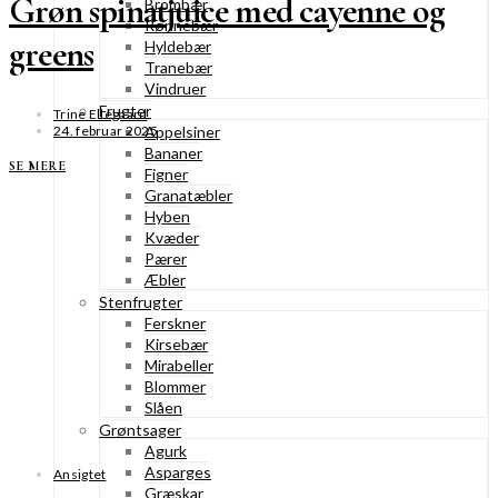
Grøn spinatjuice med cayenne og
Brombær
Rønnebær
greens
Hyldebær
Tranebær
Vindruer
Frugter
Trine Ellegaard
24. februar 2025
Appelsiner
Bananer
SE MERE
Figner
Granatæbler
Hyben
Kvæder
Pærer
Æbler
Stenfrugter
Ferskner
Kirsebær
Mirabeller
Blommer
Slåen
Grøntsager
Agurk
Asparges
Ansigtet
Græskar