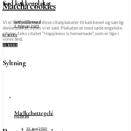
Sød køkkenplakat
Matcha cookies
Vi er helt vilde med disse citatplakater til køkkenet og særlig
Sophia Ellegaard
3. februar 2025
denne plakat, synes vi er sød. Plakaten er med søde engelske
citater, f.eks citatet “Happiness is homemade”, som er lige i
SE MERE
vores ånd.
SE MERE
Syltning
Mælkebøttegelé
Madbrød
13. maj 2022