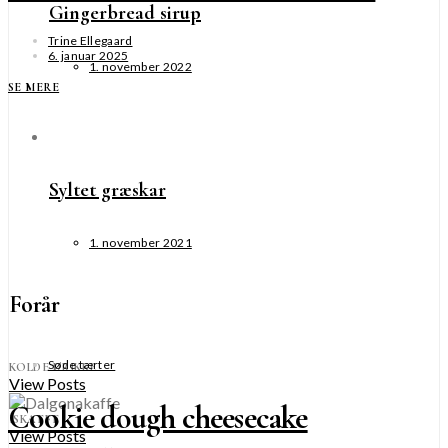
Gingerbread sirup
Trine Ellegaard
6. januar 2025
1. november 2022
SE MERE
Syltet græskar
1. november 2021
Forår
Søde tærter
KOLDE DRIKKE
View Posts
Cookie dough cheesecake
ISKAFFE
View Posts