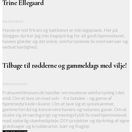
Trine Ellegaard
Madskribent
Haven er mit frirum og køkkenet er min legeplads. Her på
bloggen dyrker jeg min begejstring for alt godt hjemmelavet,
havens glæder og det enkle, selvforsynende liv med nærvær og
nedsat hastighed.
Tilbage til rødderne og gammeldags med vilje!
Velkommen til!
Frahaventilmaven.dk handler om moderne selvforsyning i det
små. Om at lave sin mad selv – fra bunden – og gerne af
hjemmedyrkede råvarer. Om at lave sig et spisekammer,
gemme forråd og konservere havens og naturens gaver. Om at
skabe sig et næringsrigt og meningsfyldt liv med hjemmelavet
mad, naturlig skønhedspleje, DIY-projekter og dyrkning af egne
grøntsager og krydderurter, bær og frugter.