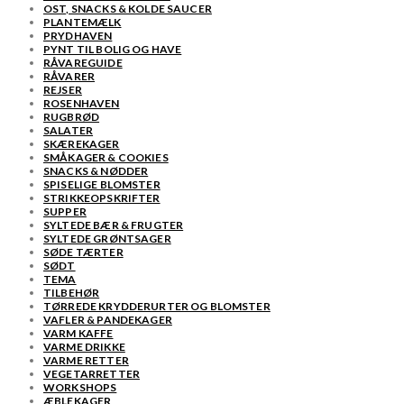
OST, SNACKS & KOLDE SAUCER
PLANTEMÆLK
PRYDHAVEN
PYNT TIL BOLIG OG HAVE
RÅVAREGUIDE
RÅVARER
REJSER
ROSENHAVEN
RUGBRØD
SALATER
SKÆREKAGER
SMÅKAGER & COOKIES
SNACKS & NØDDER
SPISELIGE BLOMSTER
STRIKKEOPSKRIFTER
SUPPER
SYLTEDE BÆR & FRUGTER
SYLTEDE GRØNTSAGER
SØDE TÆRTER
SØDT
TEMA
TILBEHØR
TØRREDE KRYDDERURTER OG BLOMSTER
VAFLER & PANDEKAGER
VARM KAFFE
VARME DRIKKE
VARME RETTER
VEGETARRETTER
WORKSHOPS
ÆBLEKAGER