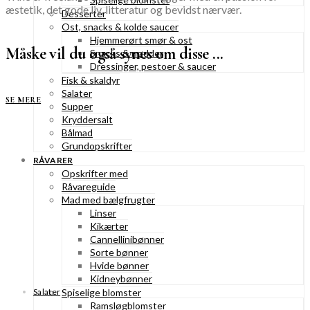
æstetik, det gode liv, litteratur og bevidst nærvær.
Desserter
Ost, snacks & kolde saucer
Hjemmerørt smør & ost
Måske vil du også synes om disse ...
Snacks & nødder
Dressinger, pestoer & saucer
Fisk & skaldyr
Salater
SE MERE
Supper
Kryddersalt
Bålmad
Grundopskrifter
RÅVARER
Opskrifter med
Råvareguide
Mad med bælgfrugter
Linser
Kikærter
Cannellinibønner
Sorte bønner
Hvide bønner
Kidneybønner
Salater
Spiselige blomster
Ramsløgblomster