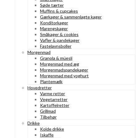
Søde tærter
Muffins & cupcakes
Gærkager & sammenlagte kager
Konditorkager
Marengskager
Småkager & cookies
Vafler & pandekager
Fastelavnsboller
Morgenmad
Granola & müesli
Morgenmad med æg
Morgenmadspandekager
Morgenmad med yoghurt
Plantemælk
Hovedretter
Varme retter
Vegetarretter
Kartoffelretter
Grillmad
Tilbehør
Drikke
Kolde drikke
Iskaffe