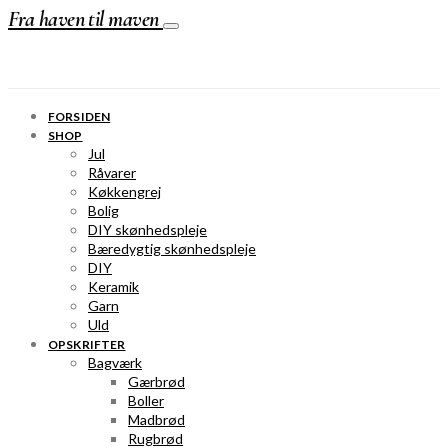
Fra haven til maven
FORSIDEN
SHOP
Jul
Råvarer
Køkkengrej
Bolig
DIY skønhedspleje
Bæredygtig skønhedspleje
DIY
Keramik
Garn
Uld
OPSKRIFTER
Bagværk
Gærbrød
Boller
Madbrød
Rugbrød