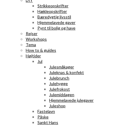
DIY
Strikkeopskrifter
Hækleopskrifter
Bæredygtig livsstil
Hjemmelavede gaver
Pynt til bolig og have
Rejser
Workshops
Tema
How to & guides
Højtider
Jul
Julesmåkager
Juleknas & konfekt
Julebrunch
Julehygge
Julefrokost
Julemiddagen
Hjemmelavede julegaver
Juleshop
Fastelavn
Påske
Sankt Hans