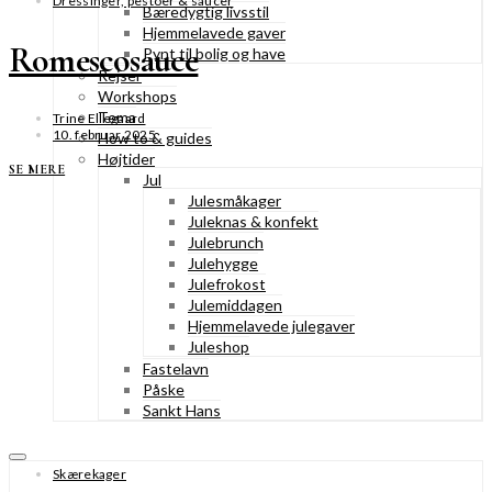
Dressinger, pestoer & saucer
Bæredygtig livsstil
Hjemmelavede gaver
Romescosauce
Pynt til bolig og have
Rejser
Workshops
Tema
Trine Ellegaard
10. februar 2025
How to & guides
Højtider
SE MERE
Jul
Julesmåkager
Juleknas & konfekt
Julebrunch
Julehygge
Julefrokost
Julemiddagen
Hjemmelavede julegaver
Juleshop
Fastelavn
Påske
Sankt Hans
Skærekager