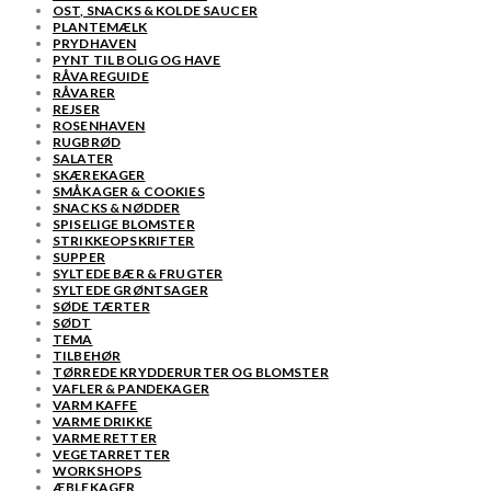
OST, SNACKS & KOLDE SAUCER
PLANTEMÆLK
PRYDHAVEN
PYNT TIL BOLIG OG HAVE
RÅVAREGUIDE
RÅVARER
REJSER
ROSENHAVEN
RUGBRØD
SALATER
SKÆREKAGER
SMÅKAGER & COOKIES
SNACKS & NØDDER
SPISELIGE BLOMSTER
STRIKKEOPSKRIFTER
SUPPER
SYLTEDE BÆR & FRUGTER
SYLTEDE GRØNTSAGER
SØDE TÆRTER
SØDT
TEMA
TILBEHØR
TØRREDE KRYDDERURTER OG BLOMSTER
VAFLER & PANDEKAGER
VARM KAFFE
VARME DRIKKE
VARME RETTER
VEGETARRETTER
WORKSHOPS
ÆBLEKAGER