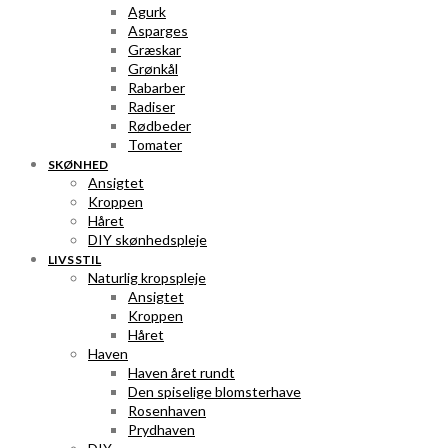
Agurk
Asparges
Græskar
Grønkål
Rabarber
Radiser
Rødbeder
Tomater
SKØNHED
Ansigtet
Kroppen
Håret
DIY skønhedspleje
LIVSSTIL
Naturlig kropspleje
Ansigtet
Kroppen
Håret
Haven
Haven året rundt
Den spiselige blomsterhave
Rosenhaven
Prydhaven