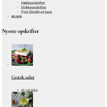
Hækleopskrifter
Strikkeopskrifter
Pynt til bolig og have
REJSER
Nyeste opskrifter
Græsk salat
29. juli 2026