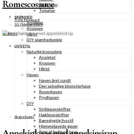
Romescosauce
Rødbeder
Tomater
SKØNHED
Trine Ellegaard
Ansigtet
10. februar 2025
Kroppen
Håret
SE MERE
DIY skønhedspleje
LIVSSTIL
Naturlig kropspleje
Ansigtet
Kroppen
Håret
Haven
Haven året rundt
Den spiselige blomsterhave
Rosenhaven
Prydhaven
DIY
Strikkeopskrifter
Hækleopskrifter
Skærekager
Bæredygtig livsstil
Hjemmelavede gaver
Appelsinkage med appelsinsirup
Pynt til bolig og have