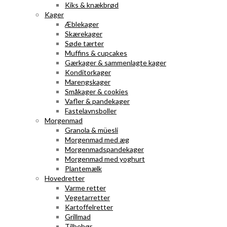
Kiks & knækbrød
Kager
Æblekager
Skærekager
Søde tærter
Muffins & cupcakes
Gærkager & sammenlagte kager
Konditorkager
Marengskager
Småkager & cookies
Vafler & pandekager
Fastelavnsboller
Morgenmad
Granola & müesli
Morgenmad med æg
Morgenmadspandekager
Morgenmad med yoghurt
Plantemælk
Hovedretter
Varme retter
Vegetarretter
Kartoffelretter
Grillmad
Tilbehør