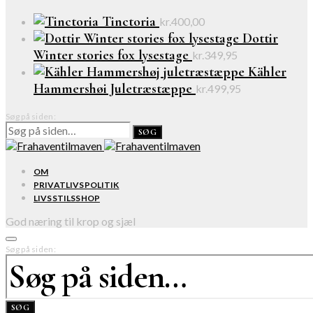
Tinctoria
kr.
400,00
Dottir
Winter stories fox lysestage
kr.
349,95
Kähler
Hammershøi Juletræstæppe
kr.
499,95
Søg på siden:
SØG
OM
PRIVATLIVSPOLITIK
LIVSSTILSSHOP
God næring til krop og sjæl
Søg på siden:
SØG