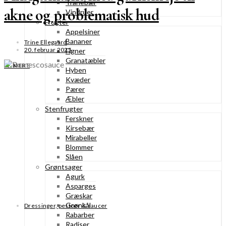
Tranebær
akne og problematisk hud
Vindruer
Frugter
Appelsiner
Bananer
Trine Ellegaard
20. februar 2025
Figner
Granatæbler
SE MERE
Hyben
Kvæder
Pærer
Æbler
Stenfrugter
Ferskner
Kirsebær
Mirabeller
Blommer
Slåen
Grøntsager
Agurk
Asparges
Græskar
Grønkål
Dressinger, pestoer & saucer
Rabarber
Radiser