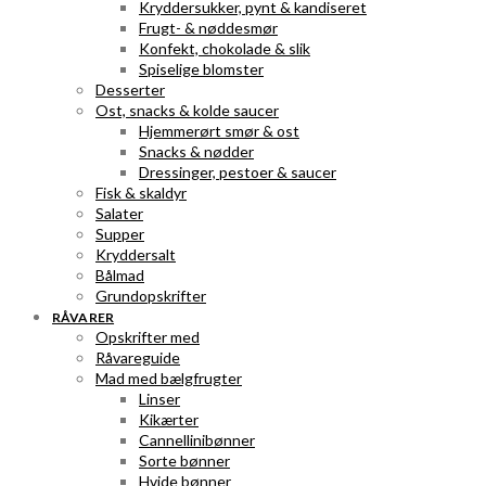
Kryddersukker, pynt & kandiseret
Frugt- & nøddesmør
Konfekt, chokolade & slik
Spiselige blomster
Desserter
Ost, snacks & kolde saucer
Hjemmerørt smør & ost
Snacks & nødder
Dressinger, pestoer & saucer
Fisk & skaldyr
Salater
Supper
Kryddersalt
Bålmad
Grundopskrifter
RÅVARER
Opskrifter med
Råvareguide
Mad med bælgfrugter
Linser
Kikærter
Cannellinibønner
Sorte bønner
Hvide bønner