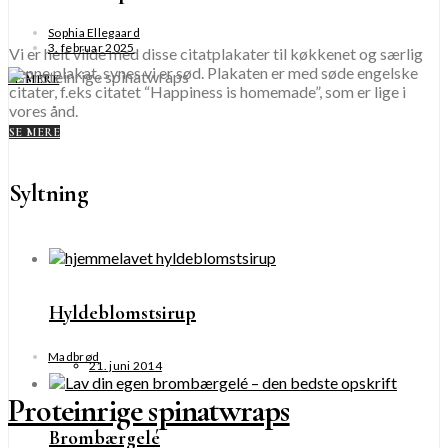
Sophia Ellegaard
3. februar 2025
Vi er helt vilde med disse citatplakater til køkkenet og særlig
denne plakat, synes vi er sød. Plakaten er med søde engelske
SE MERE
citater, f.eks citatet “Happiness is homemade”, som er lige i
vores ånd.
SE MERE
Syltning
Hyldeblomstsirup
Madbrød
21. juni 2014
Proteinrige spinatwraps
Brombærgelé