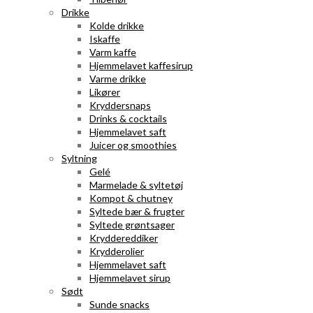
Drikke
Kolde drikke
Iskaffe
Varm kaffe
Hjemmelavet kaffesirup
Varme drikke
Likører
Kryddersnaps
Drinks & cocktails
Hjemmelavet saft
Juicer og smoothies
Syltning
Gelé
Marmelade & syltetøj
Kompot & chutney
Syltede bær & frugter
Syltede grøntsager
Kryddereddiker
Krydderolier
Hjemmelavet saft
Hjemmelavet sirup
Sødt
Sunde snacks