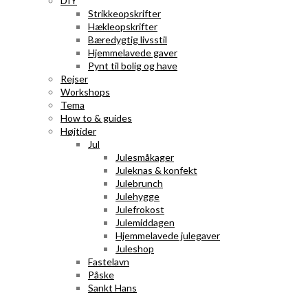
DIY
Strikkeopskrifter
Hækleopskrifter
Bæredygtig livsstil
Hjemmelavede gaver
Pynt til bolig og have
Rejser
Workshops
Tema
How to & guides
Højtider
Jul
Julesmåkager
Juleknas & konfekt
Julebrunch
Julehygge
Julefrokost
Julemiddagen
Hjemmelavede julegaver
Juleshop
Fastelavn
Påske
Sankt Hans