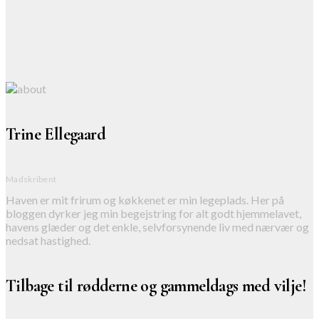
Trine Ellegaard
Madskribent
Haven er mit frirum og køkkenet er min legeplads. Her på
bloggen dyrker jeg min begejstring for alt godt hjemmelavet,
havens glæder og det enkle, selvforsynende liv med nærvær og
nedsat hastighed.
Tilbage til rødderne og gammeldags med vilje!