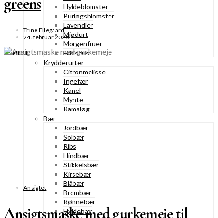
greens
Hyldeblomster
Purløgsblomster
Lavendler
Trine Ellegaard
Mjødurt
24. februar 2025
Morgenfruer
Hibiscus
SE MERE
Krydderurter
Citronmelisse
Ingefær
Kanel
Mynte
Ramsløg
Bær
Jordbær
Solbær
Ribs
Hindbær
Stikkelsbær
Kirsebær
Blåbær
Ansigtet
Brombær
Rønnebær
Ansigtsmaske med gurkemeje til
Hyldebær