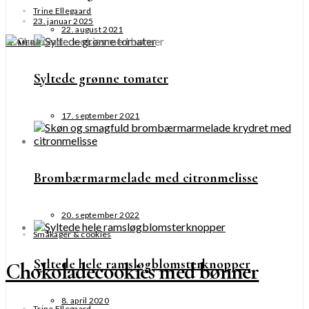
Trine Ellegaard
23. januar 2025
22. august 2021
SE MERE
Syltede grønne tomater
17. september 2021
Brombærmarmelade med citronmelisse
20. september 2022
Småkager & cookies
Syltede hele ramsløgblomsterknopper
Chokoladecookies med bønner
8. april 2020
Trine Ellegaard