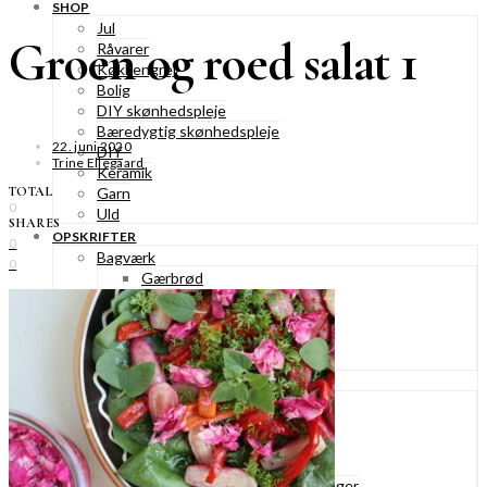
SHOP
Jul
Groen og roed salat 1
Råvarer
Køkkengrej
Bolig
DIY skønhedspleje
Bæredygtig skønhedspleje
22. juni 2020
DIY
Trine Ellegaard
Keramik
TOTAL
Garn
0
Uld
SHARES
OPSKRIFTER
0
Bagværk
0
Gærbrød
Boller
Madbrød
Rugbrød
Kiks & knækbrød
Kager
Æblekager
Skærekager
Søde tærter
Muffins & cupcakes
Gærkager & sammenlagte kager