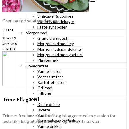
Konditorkager
Marengskager
Småkager & cookies
Grøn og rød salat med spinat
Vafler & pandekager
Fastelavnsboller
TOTAL
Morgenmad
0
Granola & müesli
SHARES
Morgenmad med æg
0
SHARE
Morgenmadspandekager
0
PIN IT
Morgenmad med yoghurt
Plantemælk
Hovedretter
Varme retter
Vegetarretter
Kartoffelretter
Grillmad
Tilbehør
Trine Ellegaard
Drikke
Kolde drikke
Iskaffe
Trine er freelance-skribent og blogger med en passion for
Varm kaffe
æstetik, det gode liv, litteratur og bevidst nærvær.
Hjemmelavet kaffesirup
Varme drikke