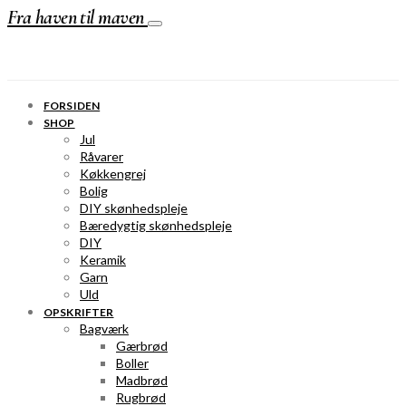
Fra haven til maven
FORSIDEN
SHOP
Jul
Råvarer
Køkkengrej
Bolig
DIY skønhedspleje
Bæredygtig skønhedspleje
DIY
Keramik
Garn
Uld
OPSKRIFTER
Bagværk
Gærbrød
Boller
Madbrød
Rugbrød