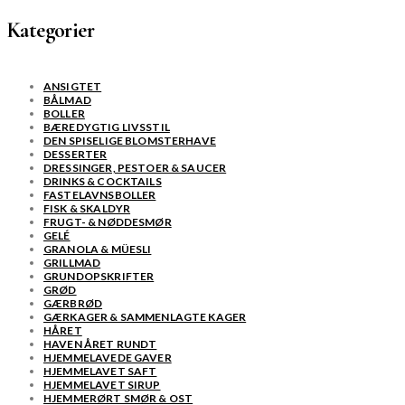
Kategorier
ANSIGTET
BÅLMAD
BOLLER
BÆREDYGTIG LIVSSTIL
DEN SPISELIGE BLOMSTERHAVE
DESSERTER
DRESSINGER, PESTOER & SAUCER
DRINKS & COCKTAILS
FASTELAVNSBOLLER
FISK & SKALDYR
FRUGT- & NØDDESMØR
GELÉ
GRANOLA & MÜESLI
GRILLMAD
GRUNDOPSKRIFTER
GRØD
GÆRBRØD
GÆRKAGER & SAMMENLAGTE KAGER
HÅRET
HAVEN ÅRET RUNDT
HJEMMELAVEDE GAVER
HJEMMELAVET SAFT
HJEMMELAVET SIRUP
HJEMMERØRT SMØR & OST