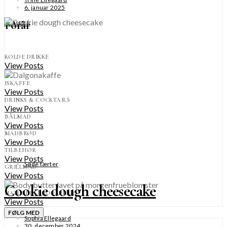
6. januar 2025
Forår
SE MERE
KOLDE DRIKKE
View Posts
ISKAFFE
View Posts
DRINKS & COCKTAILS
View Posts
BÅLMAD
View Posts
MADBRØD
View Posts
TILBEHØR
View Posts
Søde tærter
GRILLMAD
View Posts
Cookie dough cheesecake
NATURLIG KROPSPLEJE
View Posts
FØLG MED
Sophia Ellegaard
30. december 2024