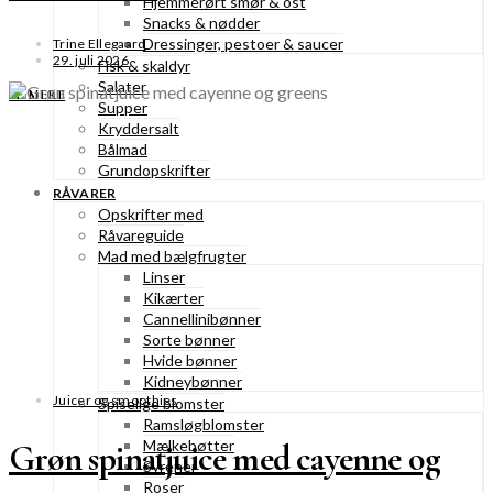
Hjemmerørt smør & ost
Snacks & nødder
Dressinger, pestoer & saucer
Trine Ellegaard
29. juli 2026
Fisk & skaldyr
Salater
SE MERE
Supper
Kryddersalt
Bålmad
Grundopskrifter
RÅVARER
Opskrifter med
Råvareguide
Mad med bælgfrugter
Linser
Kikærter
Cannellinibønner
Sorte bønner
Hvide bønner
Kidneybønner
Juicer og smoothies
Spiselige blomster
Ramsløgblomster
Mælkebøtter
Grøn spinatjuice med cayenne og
Syrener
Roser