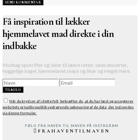
Få inspiration til lækker
hjemmelavet mad direkte i din
indbakke
Modtag opskrifter og idéer til lækre retter, søde desserter,
hyggelige kager, hjemmelavet snaps og likør og meget mere.
TILMELD
Når du krydser af i dette felt, bekræfter du, at du har læst og accepterer
websitets privatlivspolitik vedrørende opbevaring af de data, der indsendes
via denne formular.
FØLG FRA HAVEN TIL MAVEN PÅ INSTAGRAM
FRAHAVENTILMAVEN