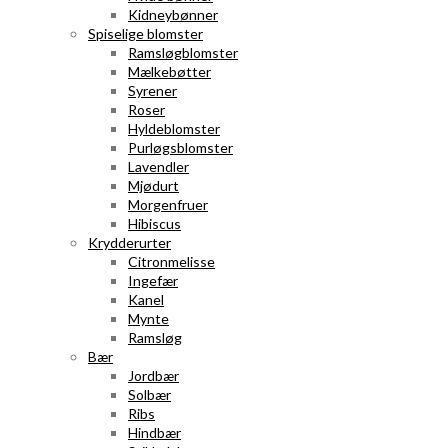
Kidneybønner
Spiselige blomster
Ramsløgblomster
Mælkebøtter
Syrener
Roser
Hyldeblomster
Purløgsblomster
Lavendler
Mjødurt
Morgenfruer
Hibiscus
Krydderurter
Citronmelisse
Ingefær
Kanel
Mynte
Ramsløg
Bær
Jordbær
Solbær
Ribs
Hindbær