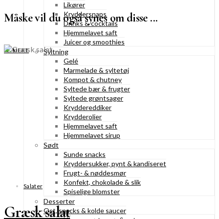
Likører
Kryddersnaps
Måske vil du også synes om disse ...
Drinks & cocktails
Hjemmelavet saft
Juicer og smoothies
SE MERE
Syltning
Gelé
Marmelade & syltetøj
Kompot & chutney
Syltede bær & frugter
Syltede grøntsager
Kryddereddiker
Krydderolier
Hjemmelavet saft
Hjemmelavet sirup
Sødt
Sunde snacks
Kryddersukker, pynt & kandiseret
Frugt- & nøddesmør
Konfekt, chokolade & slik
Salater
Spiselige blomster
Desserter
Græsk salat
Ost, snacks & kolde saucer