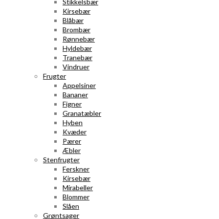
Stikkelsbær
Kirsebær
Blåbær
Brombær
Rønnebær
Hyldebær
Tranebær
Vindruer
Frugter
Appelsiner
Bananer
Figner
Granatæbler
Hyben
Kvæder
Pærer
Æbler
Stenfrugter
Ferskner
Kirsebær
Mirabeller
Blommer
Slåen
Grøntsager