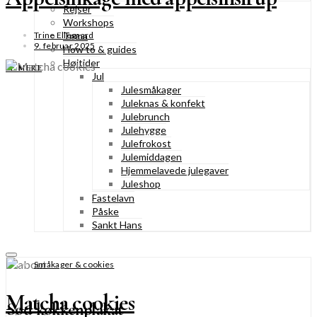
Rejser
Workshops
Tema
Trine Ellegaard
9. februar 2025
How to & guides
Højtider
SE MERE
Jul
Julesmåkager
Juleknas & konfekt
Julebrunch
Julehygge
Julefrokost
Julemiddagen
Hjemmelavede julegaver
Juleshop
Fastelavn
Påske
Sankt Hans
Småkager & cookies
Matcha cookies
Sød køkkenplakat