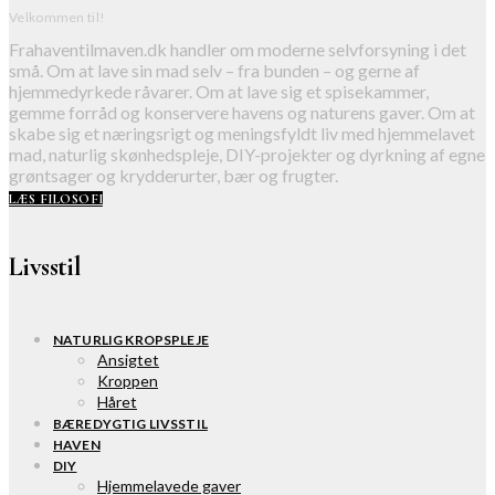
Velkommen til!
Frahaventilmaven.dk handler om moderne selvforsyning i det
små. Om at lave sin mad selv – fra bunden – og gerne af
hjemmedyrkede råvarer. Om at lave sig et spisekammer,
gemme forråd og konservere havens og naturens gaver. Om at
skabe sig et næringsrigt og meningsfyldt liv med hjemmelavet
mad, naturlig skønhedspleje, DIY-projekter og dyrkning af egne
grøntsager og krydderurter, bær og frugter.
LÆS FILOSOFI
Livsstil
NATURLIG KROPSPLEJE
Ansigtet
Kroppen
Håret
BÆREDYGTIG LIVSSTIL
HAVEN
DIY
Hjemmelavede gaver