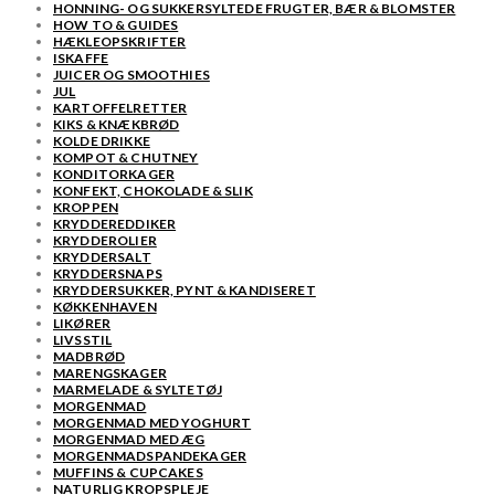
HONNING- OG SUKKERSYLTEDE FRUGTER, BÆR & BLOMSTER
HOW TO & GUIDES
HÆKLEOPSKRIFTER
ISKAFFE
JUICER OG SMOOTHIES
JUL
KARTOFFELRETTER
KIKS & KNÆKBRØD
KOLDE DRIKKE
KOMPOT & CHUTNEY
KONDITORKAGER
KONFEKT, CHOKOLADE & SLIK
KROPPEN
KRYDDEREDDIKER
KRYDDEROLIER
KRYDDERSALT
KRYDDERSNAPS
KRYDDERSUKKER, PYNT & KANDISERET
KØKKENHAVEN
LIKØRER
LIVSSTIL
MADBRØD
MARENGSKAGER
MARMELADE & SYLTETØJ
MORGENMAD
MORGENMAD MED YOGHURT
MORGENMAD MED ÆG
MORGENMADSPANDEKAGER
MUFFINS & CUPCAKES
NATURLIG KROPSPLEJE