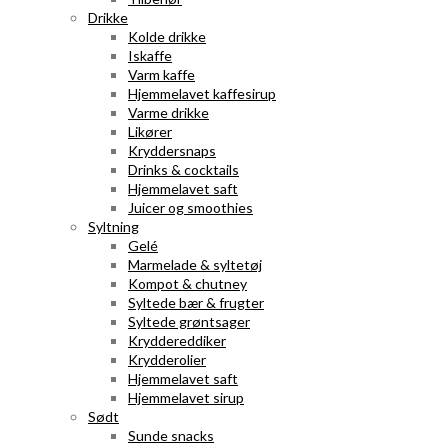
Drikke
Kolde drikke
Iskaffe
Varm kaffe
Hjemmelavet kaffesirup
Varme drikke
Likører
Kryddersnaps
Drinks & cocktails
Hjemmelavet saft
Juicer og smoothies
Syltning
Gelé
Marmelade & syltetøj
Kompot & chutney
Syltede bær & frugter
Syltede grøntsager
Kryddereddiker
Krydderolier
Hjemmelavet saft
Hjemmelavet sirup
Sødt
Sunde snacks