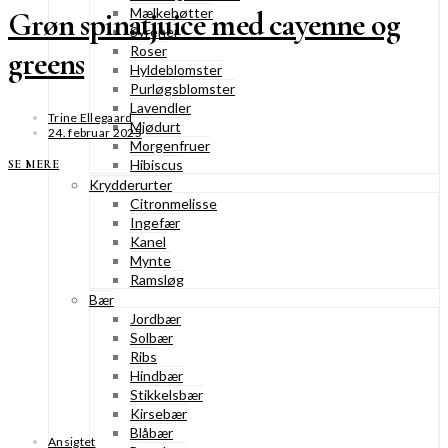
Mælkebøtter
Grøn spinatjuice med cayenne og
Syrener
Roser
greens
Hyldeblomster
Purløgsblomster
Lavendler
Trine Ellegaard
Mjødurt
24. februar 2025
Morgenfruer
Hibiscus
SE MERE
Krydderurter
Citronmelisse
Ingefær
Kanel
Mynte
Ramsløg
Bær
Jordbær
Solbær
Ribs
Hindbær
Stikkelsbær
Kirsebær
Blåbær
Ansigtet