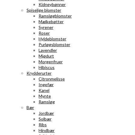
Kidneybønner
Spiselige blomster
Ramsløgblomster
Mælkebøtter
Syrener
Roser
Hyldeblomster
Purløgsblomster
Lavendler
Mjødurt
Morgenfruer
Hibiscus
Krydderurter
Citronmelisse
Ingefær
Kanel
Mynte
Ramsløg
Bær
Jordbær
Solbær
Ribs
Hindbær