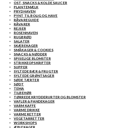
OST, SNACKS & KOLDE SAUCER
PLANTEMÆLK
PRYDHAVEN
PYNT TIL BOLIG OG HAVE
RÅVAREGUIDE
RÅVARER
REJSER
ROSENHAVEN
RUGBRØD
SALATER
SKÆREKAGER
SMÅKAGER & COOKIES
SNACKS & NØDDER
SPISELIGE BLOMSTER
STRIKKEOPSKRIFTER
SUPPER
SYLTEDE BÆR & FRUGTER
SYLTEDE GRØNTSAGER
SØDE TÆRTER
SØDT
TEMA
TILBEHØR
TØRREDE KRYDDERURTER OG BLOMSTER
VAFLER & PANDEKAGER
VARM KAFFE
VARME DRIKKE
VARME RETTER
VEGETARRETTER
WORKSHOPS
ÆBLEKAGER