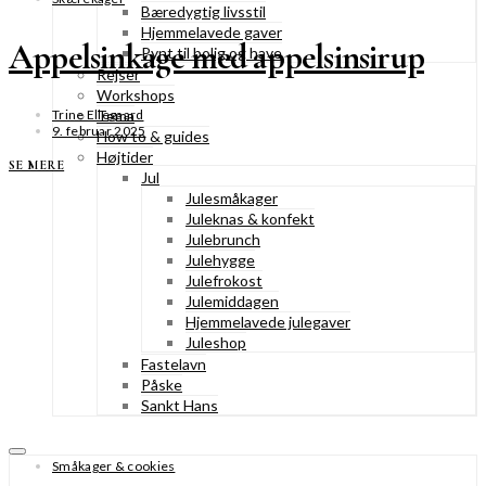
Bæredygtig livsstil
Hjemmelavede gaver
Appelsinkage med appelsinsirup
Pynt til bolig og have
Rejser
Workshops
Tema
Trine Ellegaard
9. februar 2025
How to & guides
Højtider
SE MERE
Jul
Julesmåkager
Juleknas & konfekt
Julebrunch
Julehygge
Julefrokost
Julemiddagen
Hjemmelavede julegaver
Juleshop
Fastelavn
Påske
Sankt Hans
Småkager & cookies