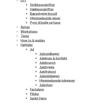
DIY
Strikkeopskrifter
Hækleopskrifter
Bæredygtig livsstil
Hjemmelavede gaver
Pynt til bolig og have
Rejser
Workshops
Tema
How to & guides
Højtider
Jul
Julesmåkager
Juleknas & konfekt
Julebrunch
Julehygge
Julefrokost
Julemiddagen
Hjemmelavede julegaver
Juleshop
Fastelavn
Påske
Sankt Hans