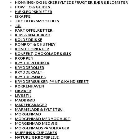
HONNING- OG SUKKERSYLTEDE FRUGTER, BÆR & BLOMSTER
HOW TO & GUIDES
HÆKLEOPSKRIFTER
ISKAFFE
JUICER OG SMOOTHIES
JUL
KARTOFFELRETTER
KIKS & KNÆKBRØD
KOLDE DRIKKE
KOMPOT & CHUTNEY
KONDITORKAGER
KONFEKT, CHOKOLADE & SLIK
KROPPEN
KRYDDEREDDIKER
KRYDDEROLIER
KRYDDERSALT
KRYDDERSNAPS
KRYDDERSUKKER, PYNT & KANDISERET
KØKKENHAVEN
LIKØRER
LIVSSTIL
MADBRØD
MARENGSKAGER
MARMELADE & SYLTETØJ
MORGENMAD
MORGENMAD MED YOGHURT
MORGENMAD MED ÆG
MORGENMADSPANDEKAGER
MUFFINS & CUPCAKES
NATURLIG KROPSPLEJE