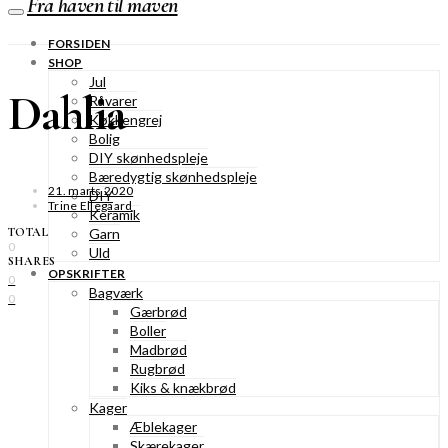
Fra haven til maven
FORSIDEN
SHOP
Jul
Dahlia
Råvarer
Køkkengrej
Bolig
DIY skønhedspleje
Bæredygtig skønhedspleje
21. marts 2020
DIY
Trine Ellegaard
Keramik
TOTAL
Garn
0
Uld
SHARES
OPSKRIFTER
0
Bagværk
0
Gærbrød
Boller
Madbrød
Rugbrød
Kiks & knækbrød
Kager
Æblekager
Skærekager