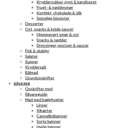
Kryddersukker, pynt & kandiseret
Frugt- & nøddesmør
Konfekt, chokolade & slik
Spiselige blomster
Desserter
Ost, snacks & kolde saucer
Hjemmerørt smør & ost
Snacks & nødder
Dressinger, pestoer & saucer
Fisk & skaldyr
Salater
Supper
Kryddersalt
Bålmad
Grundopskrifter
RÅVARER
Opskrifter med
Råvareguide
Mad med bælgfrugter
Linser
Kikærter
Cannellinibønner
Sorte bønner
Hvide bønner