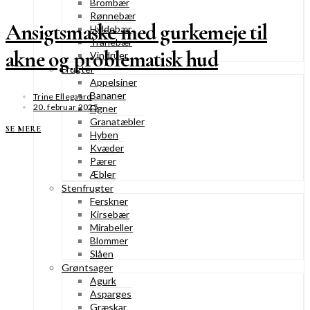
Brombær
Rønnebær
Ansigtsmaske med gurkemeje til
Hyldebær
Tranebær
akne og problematisk hud
Vindruer
Frugter
Appelsiner
Bananer
Trine Ellegaard
20. februar 2025
Figner
Granatæbler
SE MERE
Hyben
Kvæder
Pærer
Æbler
Stenfrugter
Ferskner
Kirsebær
Mirabeller
Blommer
Slåen
Grøntsager
Agurk
Asparges
Græskar