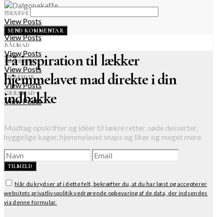
Websted
ISKAFFE
View Posts
DRINKS & COCKTAILS
View Posts
BÅLMAD
View Posts
Få inspiration til lækker
MADBRØD
View Posts
hjemmelavet mad direkte i din
TILBEHØR
View Posts
indbakke
GRILLMAD
View Posts
Modtag opskrifter og idéer til lækre retter, søde desserter,
hyggelige kager, hjemmelavet snaps og likør og meget mere.
TILMELD
Når du krydser af i dette felt, bekræfter du, at du har læst og accepterer
websitets privatlivspolitik vedrørende opbevaring af de data, der indsendes
via denne formular.