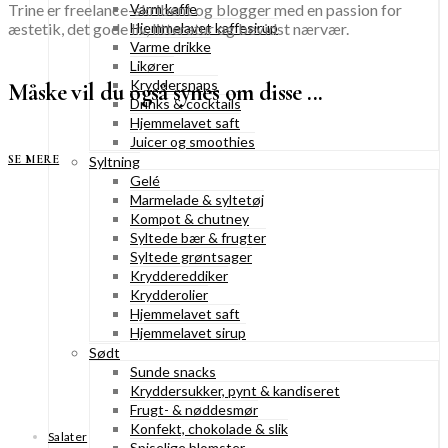
Trine er freelance-skribent og blogger med en passion for
Varm kaffe
æstetik, det gode liv, litteratur og bevidst nærvær.
Hjemmelavet kaffesirup
Varme drikke
Likører
Kryddersnaps
Måske vil du også synes om disse ...
Drinks & cocktails
Hjemmelavet saft
Juicer og smoothies
SE MERE
Syltning
Gelé
Marmelade & syltetøj
Kompot & chutney
Syltede bær & frugter
Syltede grøntsager
Kryddereddiker
Krydderolier
Hjemmelavet saft
Hjemmelavet sirup
Sødt
Sunde snacks
Kryddersukker, pynt & kandiseret
Frugt- & nøddesmør
Konfekt, chokolade & slik
Salater
Spiselige blomster