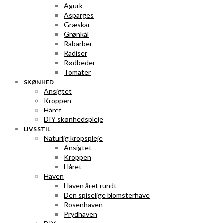
Agurk
Asparges
Græskar
Grønkål
Rabarber
Radiser
Rødbeder
Tomater
SKØNHED
Ansigtet
Kroppen
Håret
DIY skønhedspleje
LIVSSTIL
Naturlig kropspleje
Ansigtet
Kroppen
Håret
Haven
Haven året rundt
Den spiselige blomsterhave
Rosenhaven
Prydhaven