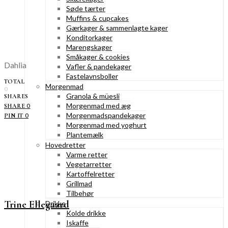
Søde tærter
Muffins & cupcakes
Gærkager & sammenlagte kager
Konditorkager
Marengskager
Småkager & cookies
Dahlia
Vafler & pandekager
Fastelavnsboller
TOTAL
Morgenmad
0
Granola & müesli
SHARES
Morgenmad med æg
0
SHARE
Morgenmadspandekager
0
PIN IT
Morgenmad med yoghurt
Plantemælk
Hovedretter
Varme retter
Vegetarretter
Kartoffelretter
Grillmad
Tilbehør
Trine Ellegaard
Drikke
Kolde drikke
Iskaffe