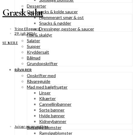
Desserter
Græsk salat
Ost, snacks & kolde saucer
Hjemmerørt smør & ost
Snacks & nødder
Dressinger, pestoer & saucer
Trine Ellegaard
29. juli 2026
Fisk & skaldyr
Salater
SE MERE
Supper
Kryddersalt
Bålmad
Grundopskrifter
RÅVARER
Opskrifter med
Råvareguide
Mad med bælgfrugter
Linser
Kikærter
Cannellinibønner
Sorte bønner
Hvide bønner
Kidneybønner
Juicer og smoothies
Spiselige blomster
Ramsløgblomster