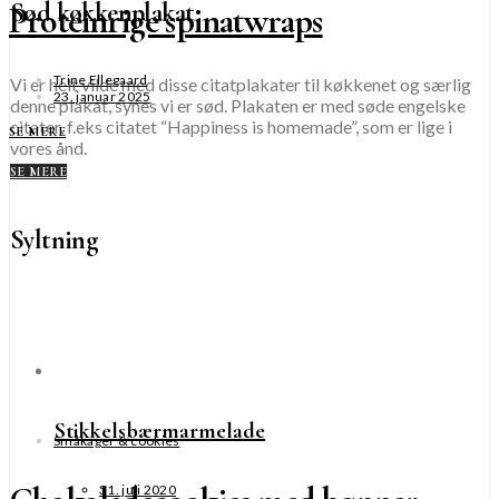
Sød køkkenplakat
Proteinrige spinatwraps
Trine Ellegaard
Vi er helt vilde med disse citatplakater til køkkenet og særlig
23. januar 2025
denne plakat, synes vi er sød. Plakaten er med søde engelske
citater, f.eks citatet “Happiness is homemade”, som er lige i
SE MERE
vores ånd.
SE MERE
Syltning
Stikkelsbærmarmelade
Småkager & cookies
31. juli 2020