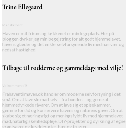
Trine Ellegaard
Madskribent
Haven er mit frirum og køkkenet er min legeplads. Her på
bloggen dyrker jeg min begejstring for alt godt hjemmelavet,
havens glæder og det enkle, selvforsynende liv med nærvær og
nedsat hastighed.
Tilbage til rødderne og gammeldags med vilje!
Velkommen til!
Frahaventilmaven.dk handler om moderne selvforsyning i det
små. Om at lave sin mad selv – fra bunden – og gerne af
hjemmedyrkede råvarer. Om at lave sig et spisekammer,
gemme forråd og konservere havens og naturens gaver. Om at
skabe sig et næringsrigt og meningsfyldt liv med hjemmelavet
mad, naturlig skønhedspleje, DIY-projekter og dyrkning af egne
grøntsager og krydderurter, bær og frugter.