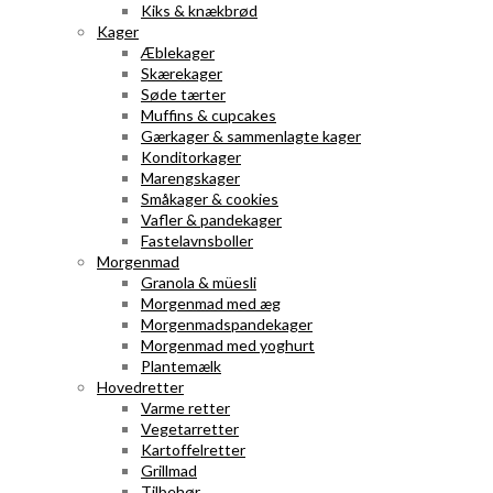
Kiks & knækbrød
Kager
Æblekager
Skærekager
Søde tærter
Muffins & cupcakes
Gærkager & sammenlagte kager
Konditorkager
Marengskager
Småkager & cookies
Vafler & pandekager
Fastelavnsboller
Morgenmad
Granola & müesli
Morgenmad med æg
Morgenmadspandekager
Morgenmad med yoghurt
Plantemælk
Hovedretter
Varme retter
Vegetarretter
Kartoffelretter
Grillmad
Tilbehør