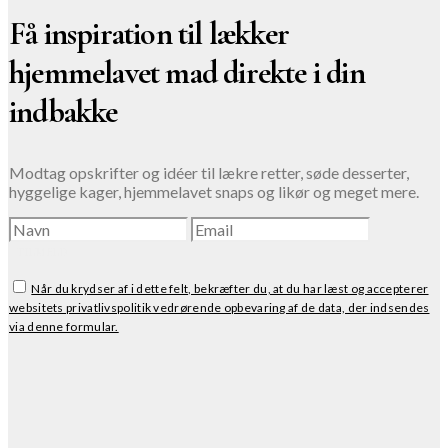
Få inspiration til lækker
hjemmelavet mad direkte i din
indbakke
Modtag opskrifter og idéer til lækre retter, søde desserter,
hyggelige kager, hjemmelavet snaps og likør og meget mere.
TILMELD
Når du krydser af i dette felt, bekræfter du, at du har læst og accepterer
websitets privatlivspolitik vedrørende opbevaring af de data, der indsendes
via denne formular.