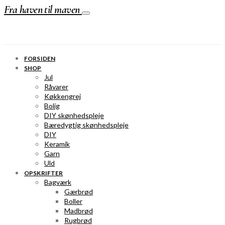
Fra haven til maven
FORSIDEN
SHOP
Jul
Råvarer
Køkkengrej
Bolig
DIY skønhedspleje
Bæredygtig skønhedspleje
DIY
Keramik
Garn
Uld
OPSKRIFTER
Bagværk
Gærbrød
Boller
Madbrød
Rugbrød