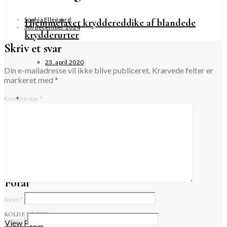
Sophia Ellegaard
Hjemmelavet kryddereddike af blandede
30. december 2024
krydderurter
Skriv et svar
23. april 2020
Din e-mailadresse vil ikke blive publiceret.
Krævede felter er
markeret med
*
Kommentar
*
Gingerbread sirup
1. november 2022
Forår
Navn
*
KOLDE DRIKKE
E-mail
*
View Posts