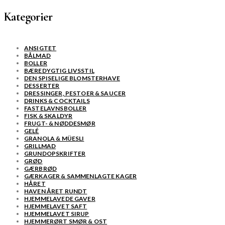
Kategorier
ANSIGTET
BÅLMAD
BOLLER
BÆREDYGTIG LIVSSTIL
DEN SPISELIGE BLOMSTERHAVE
DESSERTER
DRESSINGER, PESTOER & SAUCER
DRINKS & COCKTAILS
FASTELAVNSBOLLER
FISK & SKALDYR
FRUGT- & NØDDESMØR
GELÉ
GRANOLA & MÜESLI
GRILLMAD
GRUNDOPSKRIFTER
GRØD
GÆRBRØD
GÆRKAGER & SAMMENLAGTE KAGER
HÅRET
HAVEN ÅRET RUNDT
HJEMMELAVEDE GAVER
HJEMMELAVET SAFT
HJEMMELAVET SIRUP
HJEMMERØRT SMØR & OST