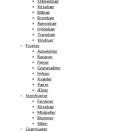
Stikkelsbær
Kirsebær
Blåbær
Brombær
Rønnebær
Hyldebær
Tranebær
Vindruer
Frugter
Appelsiner
Bananer
Figner
Granatæbler
Hyben
Kvæder
Pærer
Æbler
Stenfrugter
Ferskner
Kirsebær
Mirabeller
Blommer
Slåen
Grøntsager