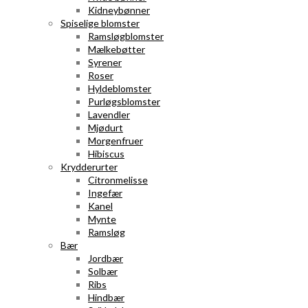
Kidneybønner
Spiselige blomster
Ramsløgblomster
Mælkebøtter
Syrener
Roser
Hyldeblomster
Purløgsblomster
Lavendler
Mjødurt
Morgenfruer
Hibiscus
Krydderurter
Citronmelisse
Ingefær
Kanel
Mynte
Ramsløg
Bær
Jordbær
Solbær
Ribs
Hindbær