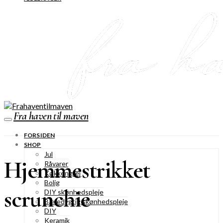
Fra haven til maven
FORSIDEN
SHOP
Jul
Hjemmestrikket
Råvarer
Køkkengrej
Bolig
scrunchie
DIY skønhedspleje
Bæredygtig skønhedspleje
DIY
Keramik