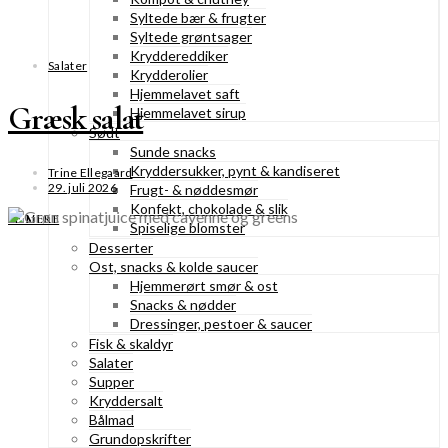
Syltede bær & frugter
Syltede grøntsager
Kryddereddiker
Salater
Krydderolier
Hjemmelavet saft
Græsk salat
Hjemmelavet sirup
Sødt
Sunde snacks
Kryddersukker, pynt & kandiseret
Trine Ellegaard
29. juli 2026
Frugt- & nøddesmør
Konfekt, chokolade & slik
SE MERE
Spiselige blomster
Desserter
Ost, snacks & kolde saucer
Hjemmerørt smør & ost
Snacks & nødder
Dressinger, pestoer & saucer
Fisk & skaldyr
Salater
Supper
Kryddersalt
Bålmad
Grundopskrifter