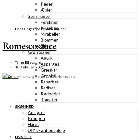
Pærer
Æbler
Stenfrugter
Ferskner
Kirsebær
Dressinger, pestoer & saucer
Mirabeller
Blommer
Romescosauce
Slåen
Grøntsager
Agurk
Trine Ellegaard
Asparges
10. februar 2025
Græskar
Grønkål
SE MERE
Rabarber
Radiser
Rødbeder
Tomater
SKØNHED
Ansigtet
Kroppen
Håret
DIY skønhedspleje
LIVSSTIL