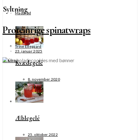
Syltning
Madbrød
Proteinrige spinatwraps
Trine Ellegaard
23. januar 2025
SE MERE
Kvædegelé
8. november 2020
Æblegelé
25. oktober 2022