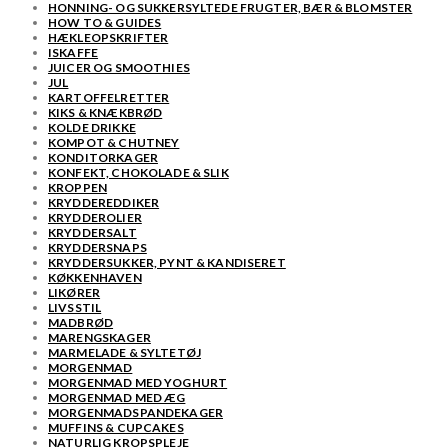
HONNING- OG SUKKERSYLTEDE FRUGTER, BÆR & BLOMSTER
HOW TO & GUIDES
HÆKLEOPSKRIFTER
ISKAFFE
JUICER OG SMOOTHIES
JUL
KARTOFFELRETTER
KIKS & KNÆKBRØD
KOLDE DRIKKE
KOMPOT & CHUTNEY
KONDITORKAGER
KONFEKT, CHOKOLADE & SLIK
KROPPEN
KRYDDEREDDIKER
KRYDDEROLIER
KRYDDERSALT
KRYDDERSNAPS
KRYDDERSUKKER, PYNT & KANDISERET
KØKKENHAVEN
LIKØRER
LIVSSTIL
MADBRØD
MARENGSKAGER
MARMELADE & SYLTETØJ
MORGENMAD
MORGENMAD MED YOGHURT
MORGENMAD MED ÆG
MORGENMADSPANDEKAGER
MUFFINS & CUPCAKES
NATURLIG KROPSPLEJE