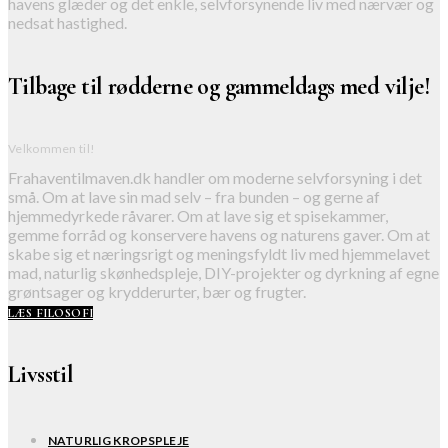
havens glæder og det enkle, selvforsynende liv med nærvær og
nedsat hastighed.
Tilbage til rødderne og gammeldags med vilje!
Velkommen til!
Frahaventilmaven.dk handler om moderne selvforsyning i det
små. Om at lave sin mad selv – fra bunden – og gerne af
hjemmedyrkede råvarer. Om at lave sig et spisekammer,
gemme forråd og konservere havens og naturens gaver. Om at
skabe sig et næringsrigt og meningsfyldt liv med hjemmelavet
mad, naturlig skønhedspleje, DIY-projekter og dyrkning af egne
grøntsager og krydderurter, bær og frugter.
LÆS FILOSOFI
Livsstil
NATURLIG KROPSPLEJE