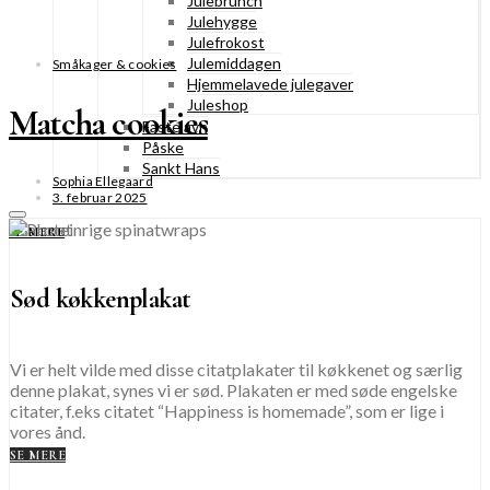
Julebrunch
Julehygge
Julefrokost
Julemiddagen
Småkager & cookies
Hjemmelavede julegaver
Juleshop
Matcha cookies
Fastelavn
Påske
Sankt Hans
Sophia Ellegaard
3. februar 2025
SE MERE
Sød køkkenplakat
Vi er helt vilde med disse citatplakater til køkkenet og særlig
denne plakat, synes vi er sød. Plakaten er med søde engelske
citater, f.eks citatet “Happiness is homemade”, som er lige i
vores ånd.
SE MERE