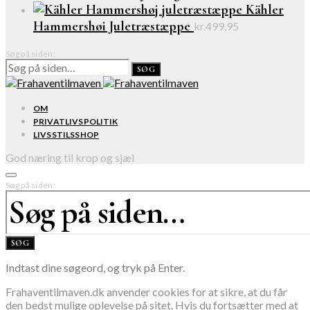
Kähler
Hammershøi Juletræstæppe
kr.
499,95
Søg på siden:
SØG
OM
PRIVATLIVSPOLITIK
LIVSSTILSSHOP
God næring til krop og sjæl
Søg på siden:
SØG
Indtast dine søgeord, og tryk på Enter.
Frahaventilmaven.dk anvender cookies for at sikre, at du får
den bedst mulige oplevelse på sitet. Hvis du fortsætter med at