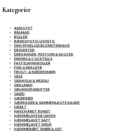
Kategorier
ANSIGTET
BÅLMAD
BOLLER
BÆREDYGTIG LIVSSTIL
DEN SPISELIGE BLOMSTERHAVE
DESSERTER
DRESSINGER, PESTOER & SAUCER
DRINKS & COCKTAILS
FASTELAVNSBOLLER
FISK & SKALDYR
FRUGT- & NØDDESMØR
GELÉ
GRANOLA & MÜESLI
GRILLMAD
GRUNDOPSKRIFTER
GRØD
GÆRBRØD
GÆRKAGER & SAMMENLAGTE KAGER
HÅRET
HAVEN ÅRET RUNDT
HJEMMELAVEDE GAVER
HJEMMELAVET SAFT
HJEMMELAVET SIRUP
HJEMMERØRT SMØR & OST