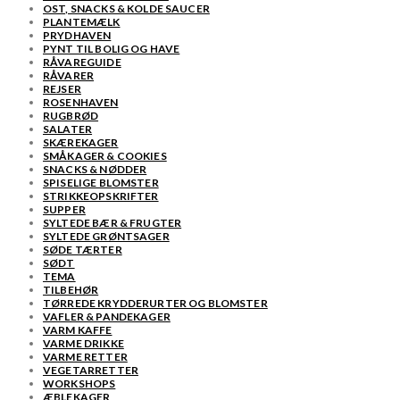
OST, SNACKS & KOLDE SAUCER
PLANTEMÆLK
PRYDHAVEN
PYNT TIL BOLIG OG HAVE
RÅVAREGUIDE
RÅVARER
REJSER
ROSENHAVEN
RUGBRØD
SALATER
SKÆREKAGER
SMÅKAGER & COOKIES
SNACKS & NØDDER
SPISELIGE BLOMSTER
STRIKKEOPSKRIFTER
SUPPER
SYLTEDE BÆR & FRUGTER
SYLTEDE GRØNTSAGER
SØDE TÆRTER
SØDT
TEMA
TILBEHØR
TØRREDE KRYDDERURTER OG BLOMSTER
VAFLER & PANDEKAGER
VARM KAFFE
VARME DRIKKE
VARME RETTER
VEGETARRETTER
WORKSHOPS
ÆBLEKAGER