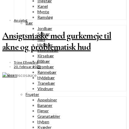
Ingefær
Kanel
Mynte
Ramsløg
Ansigtet
Bær
Jordbær
Ansigtsmaske med gurkemeje til
Solbær
Ribs
akne og problematisk hud
Hindbær
Stikkelsbær
Kirsebær
Blåbær
Trine Ellegaard
Brombær
20. februar 2025
Rønnebær
SE MERE
Hyldebær
Tranebær
Vindruer
Frugter
Appelsiner
Bananer
Figner
Granatæbler
Hyben
Kvæder