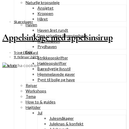
Naturlig kropspleje
Ansigtet
Kroppen
Håret
Skærekager
Haven
Haven året rundt
Appelsinkage med appelsinsirup
Den spiselige blomsterhave
Rosenhaven
Prydhaven
DIY
Trine Ellegaard
9. februar 2025
Strikkeopskrifter
Hækleopskrifter
SE MERE
Bæredygtig livsstil
Hjemmelavede gaver
Pynt til bolig og have
Rejser
Workshops
Tema
How to & guides
Højtider
Jul
Julesmåkager
Juleknas & konfekt