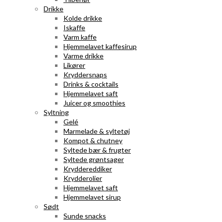
Drikke
Kolde drikke
Iskaffe
Varm kaffe
Hjemmelavet kaffesirup
Varme drikke
Likører
Kryddersnaps
Drinks & cocktails
Hjemmelavet saft
Juicer og smoothies
Syltning
Gelé
Marmelade & syltetøj
Kompot & chutney
Syltede bær & frugter
Syltede grøntsager
Kryddereddiker
Krydderolier
Hjemmelavet saft
Hjemmelavet sirup
Sødt
Sunde snacks