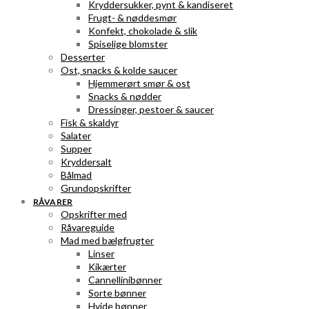
Kryddersukker, pynt & kandiseret
Frugt- & nøddesmør
Konfekt, chokolade & slik
Spiselige blomster
Desserter
Ost, snacks & kolde saucer
Hjemmerørt smør & ost
Snacks & nødder
Dressinger, pestoer & saucer
Fisk & skaldyr
Salater
Supper
Kryddersalt
Bålmad
Grundopskrifter
RÅVARER
Opskrifter med
Råvareguide
Mad med bælgfrugter
Linser
Kikærter
Cannellinibønner
Sorte bønner
Hvide bønner