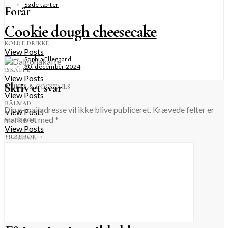
Søde tærter
Forår
Cookie dough cheesecake
KOLDE DRIKKE
View Posts
Sophia Ellegaard
30. december 2024
ISKAFFE
View Posts
Skriv et svar
DRINKS & COCKTAILS
View Posts
BÅLMAD
Din e-mailadresse vil ikke blive publiceret.
Krævede felter er
View Posts
markeret med
*
MADBRØD
View Posts
TILBEHØR
Kommentar
*
View Posts
GRILLMAD
View Posts
NATURLIG KROPSPLEJE
View Posts
FØLG MED