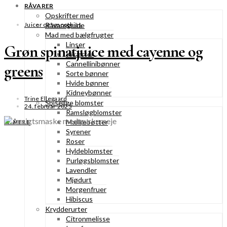
RÅVARER
Opskrifter med
Juicer og smoothies
Råvareguide
Mad med bælgfrugter
Linser
Grøn spinatjuice med cayenne og
Kikærter
Cannellinibønner
greens
Sorte bønner
Hvide bønner
Kidneybønner
Trine Ellegaard
Spiselige blomster
24. februar 2025
Ramsløgblomster
Mælkebøtter
SE MERE
Syrener
Roser
Hyldeblomster
Purløgsblomster
Lavendler
Mjødurt
Morgenfruer
Hibiscus
Krydderurter
Citronmelisse