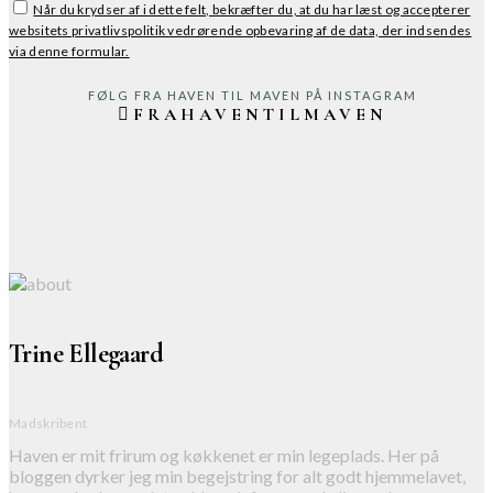
Når du krydser af i dette felt, bekræfter du, at du har læst og accepterer
websitets privatlivspolitik vedrørende opbevaring af de data, der indsendes
via denne formular.
FØLG FRA HAVEN TIL MAVEN PÅ INSTAGRAM
FRAHAVENTILMAVEN
Trine Ellegaard
Madskribent
Haven er mit frirum og køkkenet er min legeplads. Her på
bloggen dyrker jeg min begejstring for alt godt hjemmelavet,