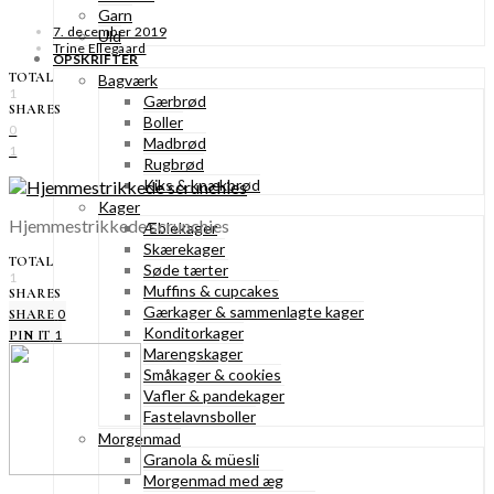
Garn
7. december 2019
Uld
Trine Ellegaard
OPSKRIFTER
TOTAL
Bagværk
1
Gærbrød
SHARES
Boller
0
Madbrød
1
Rugbrød
Kiks & knækbrød
Kager
Hjemmestrikkede scrunchies
Æblekager
Skærekager
TOTAL
Søde tærter
1
Muffins & cupcakes
SHARES
Gærkager & sammenlagte kager
0
SHARE
Konditorkager
1
PIN IT
Marengskager
Småkager & cookies
Vafler & pandekager
Fastelavnsboller
Morgenmad
Granola & müesli
Morgenmad med æg