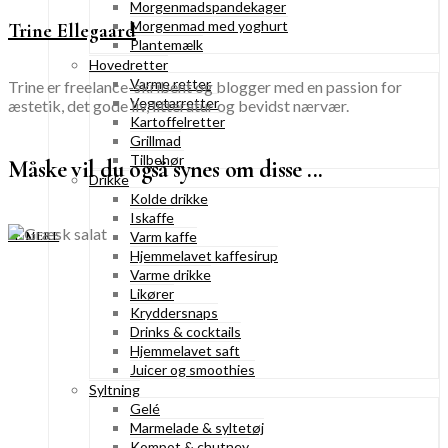
Morgenmadspandekager
Morgenmad med yoghurt
Trine Ellegaard
Plantemælk
Hovedretter
Varme retter
Trine er freelance-skribent og blogger med en passion for
Vegetarretter
æstetik, det gode liv, litteratur og bevidst nærvær.
Kartoffelretter
Grillmad
Tilbehør
Måske vil du også synes om disse ...
Drikke
Kolde drikke
Iskaffe
Varm kaffe
SE MERE
Hjemmelavet kaffesirup
Varme drikke
Likører
Kryddersnaps
Drinks & cocktails
Hjemmelavet saft
Juicer og smoothies
Syltning
Gelé
Marmelade & syltetøj
Kompot & chutney