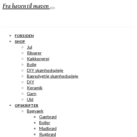
Fra haven til maven
FORSIDEN
SHOP
Jul
Råvarer
Køkkengrej
Bolig
DIY skønhedspleje
Bæredygtig skønhedspleje
DIY
Keramik
Garn
Uld
OPSKRIFTER
Bagværk
Gærbrød
Boller
Madbrød
Rugbrød