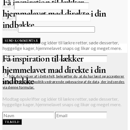
Få inspiration til lækker
Navn
*
hjemmelavet mad direkte i din
E-mail
*
indbakke
Websted
Modtag opskrifter og idéer til lækre retter, søde desserter,
hyggelige kager, hjemmelavet snaps og likør og meget mere.
Få inspiration til lækker
TILMELD
hjemmelavet mad direkte i din
Når du krydser af i dette felt, bekræfter du, at du har læst og accepterer
indbakke
websitets privatlivspolitik vedrørende opbevaring af de data, der indsendes
via denne formular.
Modtag opskrifter og idéer til lækre retter, søde desserter,
hyggelige kager, hjemmelavet snaps og likør og meget mere.
TILMELD