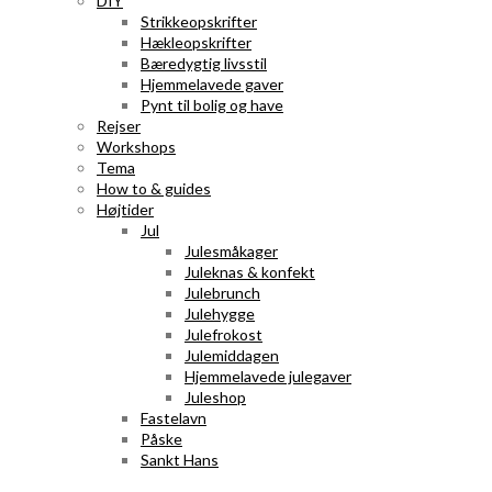
DIY
Strikkeopskrifter
Hækleopskrifter
Bæredygtig livsstil
Hjemmelavede gaver
Pynt til bolig og have
Rejser
Workshops
Tema
How to & guides
Højtider
Jul
Julesmåkager
Juleknas & konfekt
Julebrunch
Julehygge
Julefrokost
Julemiddagen
Hjemmelavede julegaver
Juleshop
Fastelavn
Påske
Sankt Hans