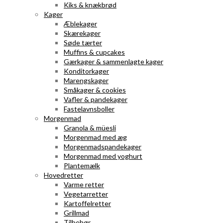
Kiks & knækbrød
Kager
Æblekager
Skærekager
Søde tærter
Muffins & cupcakes
Gærkager & sammenlagte kager
Konditorkager
Marengskager
Småkager & cookies
Vafler & pandekager
Fastelavnsboller
Morgenmad
Granola & müesli
Morgenmad med æg
Morgenmadspandekager
Morgenmad med yoghurt
Plantemælk
Hovedretter
Varme retter
Vegetarretter
Kartoffelretter
Grillmad
Tilbehør