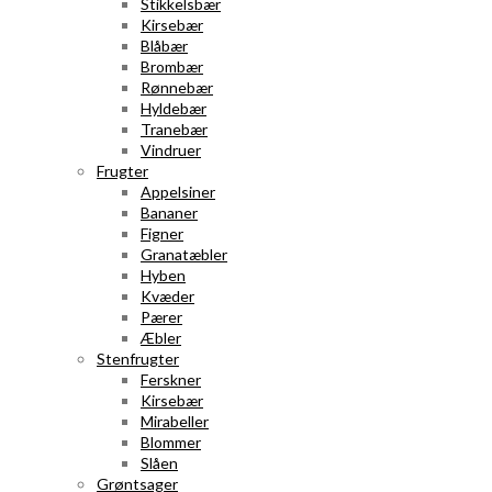
Stikkelsbær
Kirsebær
Blåbær
Brombær
Rønnebær
Hyldebær
Tranebær
Vindruer
Frugter
Appelsiner
Bananer
Figner
Granatæbler
Hyben
Kvæder
Pærer
Æbler
Stenfrugter
Ferskner
Kirsebær
Mirabeller
Blommer
Slåen
Grøntsager