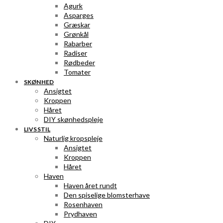
Agurk
Asparges
Græskar
Grønkål
Rabarber
Radiser
Rødbeder
Tomater
SKØNHED
Ansigtet
Kroppen
Håret
DIY skønhedspleje
LIVSSTIL
Naturlig kropspleje
Ansigtet
Kroppen
Håret
Haven
Haven året rundt
Den spiselige blomsterhave
Rosenhaven
Prydhaven