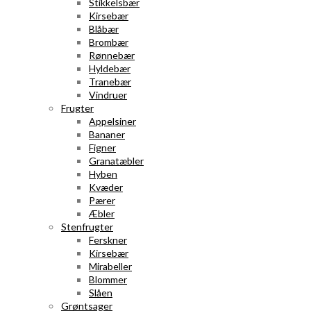
Stikkelsbær
Kirsebær
Blåbær
Brombær
Rønnebær
Hyldebær
Tranebær
Vindruer
Frugter
Appelsiner
Bananer
Figner
Granatæbler
Hyben
Kvæder
Pærer
Æbler
Stenfrugter
Ferskner
Kirsebær
Mirabeller
Blommer
Slåen
Grøntsager