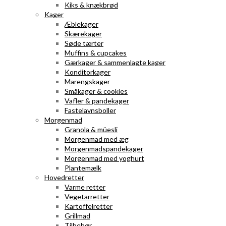
Kiks & knækbrød
Kager
Æblekager
Skærekager
Søde tærter
Muffins & cupcakes
Gærkager & sammenlagte kager
Konditorkager
Marengskager
Småkager & cookies
Vafler & pandekager
Fastelavnsboller
Morgenmad
Granola & müesli
Morgenmad med æg
Morgenmadspandekager
Morgenmad med yoghurt
Plantemælk
Hovedretter
Varme retter
Vegetarretter
Kartoffelretter
Grillmad
Tilbehør