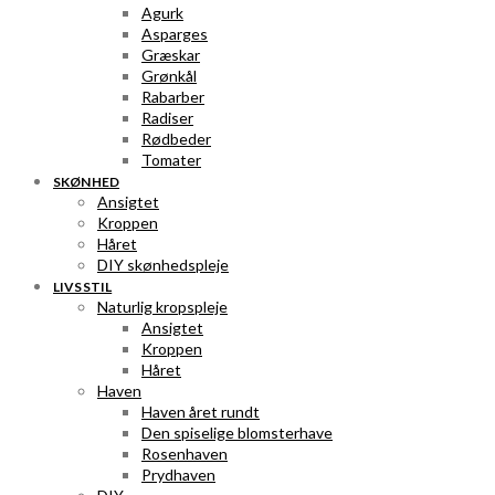
Agurk
Asparges
Græskar
Grønkål
Rabarber
Radiser
Rødbeder
Tomater
SKØNHED
Ansigtet
Kroppen
Håret
DIY skønhedspleje
LIVSSTIL
Naturlig kropspleje
Ansigtet
Kroppen
Håret
Haven
Haven året rundt
Den spiselige blomsterhave
Rosenhaven
Prydhaven