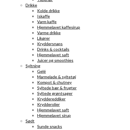
Drikke
Kolde drikke
Iskaffe
Varm kaffe
Hjemmelavet kaffesirup
Varme drikke
Likører
Kryddersnaps
Drinks & cocktails
Hjemmelavet saft
Juicer og smoothies
Syltning
Gelé
Marmelade & syltetøj
Kompot & chutney
Syltede bær & frugter
Syltede grøntsager
Kryddereddiker
Krydderolier
Hjemmelavet saft
Hjemmelavet sirup
Sødt
Sunde snacks