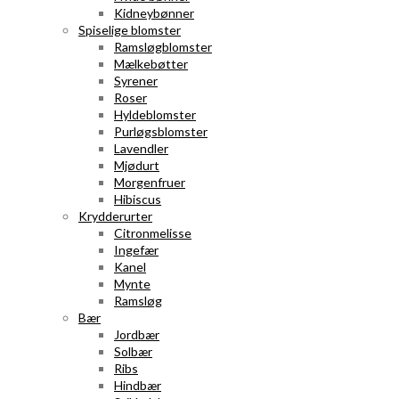
Kidneybønner
Spiselige blomster
Ramsløgblomster
Mælkebøtter
Syrener
Roser
Hyldeblomster
Purløgsblomster
Lavendler
Mjødurt
Morgenfruer
Hibiscus
Krydderurter
Citronmelisse
Ingefær
Kanel
Mynte
Ramsløg
Bær
Jordbær
Solbær
Ribs
Hindbær