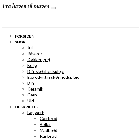
Fra haven til maven
FORSIDEN
SHOP
Jul
Råvarer
Køkkengrej
Bolig
DIY skønhedspleje
Bæredygtig skønhedspleje
DIY
Keramik
Garn
Uld
OPSKRIFTER
Bagværk
Gærbrød
Boller
Madbrød
Rugbrød