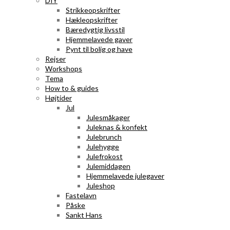
DIY
Strikkeopskrifter
Hækleopskrifter
Bæredygtig livsstil
Hjemmelavede gaver
Pynt til bolig og have
Rejser
Workshops
Tema
How to & guides
Højtider
Jul
Julesmåkager
Juleknas & konfekt
Julebrunch
Julehygge
Julefrokost
Julemiddagen
Hjemmelavede julegaver
Juleshop
Fastelavn
Påske
Sankt Hans