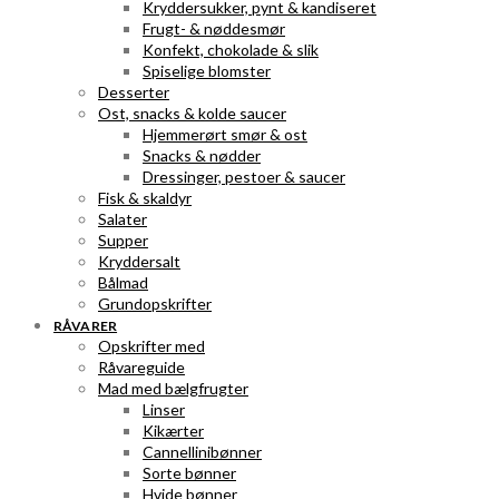
Kryddersukker, pynt & kandiseret
Frugt- & nøddesmør
Konfekt, chokolade & slik
Spiselige blomster
Desserter
Ost, snacks & kolde saucer
Hjemmerørt smør & ost
Snacks & nødder
Dressinger, pestoer & saucer
Fisk & skaldyr
Salater
Supper
Kryddersalt
Bålmad
Grundopskrifter
RÅVARER
Opskrifter med
Råvareguide
Mad med bælgfrugter
Linser
Kikærter
Cannellinibønner
Sorte bønner
Hvide bønner