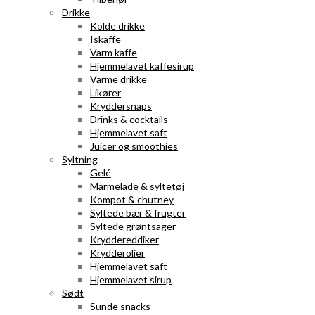
Drikke
Kolde drikke
Iskaffe
Varm kaffe
Hjemmelavet kaffesirup
Varme drikke
Likører
Kryddersnaps
Drinks & cocktails
Hjemmelavet saft
Juicer og smoothies
Syltning
Gelé
Marmelade & syltetøj
Kompot & chutney
Syltede bær & frugter
Syltede grøntsager
Kryddereddiker
Krydderolier
Hjemmelavet saft
Hjemmelavet sirup
Sødt
Sunde snacks