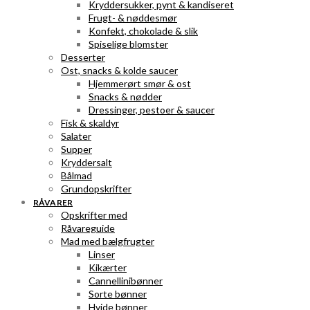
Kryddersukker, pynt & kandiseret
Frugt- & nøddesmør
Konfekt, chokolade & slik
Spiselige blomster
Desserter
Ost, snacks & kolde saucer
Hjemmerørt smør & ost
Snacks & nødder
Dressinger, pestoer & saucer
Fisk & skaldyr
Salater
Supper
Kryddersalt
Bålmad
Grundopskrifter
RÅVARER
Opskrifter med
Råvareguide
Mad med bælgfrugter
Linser
Kikærter
Cannellinibønner
Sorte bønner
Hvide bønner