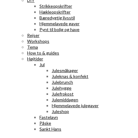
DIY
Strikkeopskrifter
Hækleopskrifter
Bæredygtig livsstil
Hjemmelavede gaver
Pynt til bolig og have
Rejser
Workshops
Tema
How to & guides
Højtider
Jul
Julesmåkager
Juleknas & konfekt
Julebrunch
Julehygge
Julefrokost
Julemiddagen
Hjemmelavede julegaver
Juleshop
Fastelavn
Påske
Sankt Hans