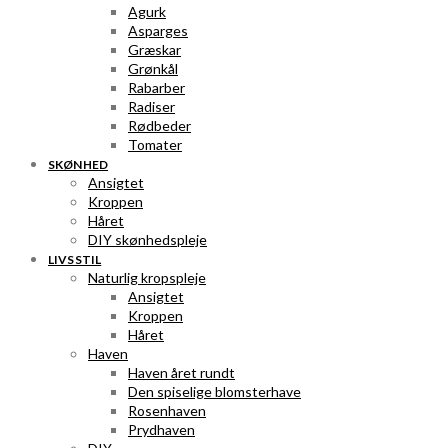
Agurk
Asparges
Græskar
Grønkål
Rabarber
Radiser
Rødbeder
Tomater
SKØNHED
Ansigtet
Kroppen
Håret
DIY skønhedspleje
LIVSSTIL
Naturlig kropspleje
Ansigtet
Kroppen
Håret
Haven
Haven året rundt
Den spiselige blomsterhave
Rosenhaven
Prydhaven