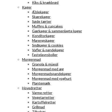
Kiks & knækbrød
Kager
Æblekager
Skærekager
Søde tærter
Muffins & cupcakes
Gærkager & sammenlagte kager
Konditorkager
Marengskager
Småkager & cookies
Vafler & pandekager
Fastelavnsboller
Morgenmad
Granola & müesli
Morgenmad med æg
Morgenmadspandekager
Morgenmad med yoghurt
Plantemælk
Hovedretter
Varme retter
Vegetarretter
Kartoffelretter
Grillmad
Tilbehør