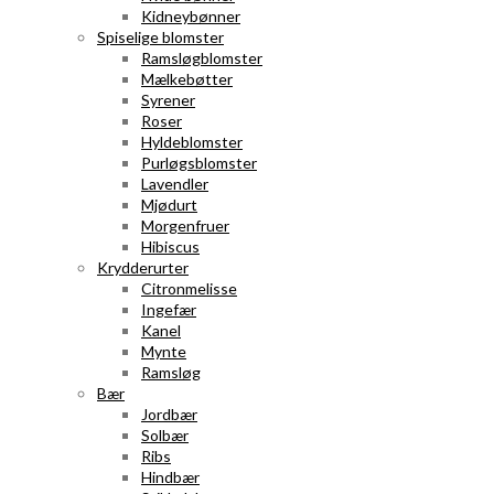
Kidneybønner
Spiselige blomster
Ramsløgblomster
Mælkebøtter
Syrener
Roser
Hyldeblomster
Purløgsblomster
Lavendler
Mjødurt
Morgenfruer
Hibiscus
Krydderurter
Citronmelisse
Ingefær
Kanel
Mynte
Ramsløg
Bær
Jordbær
Solbær
Ribs
Hindbær