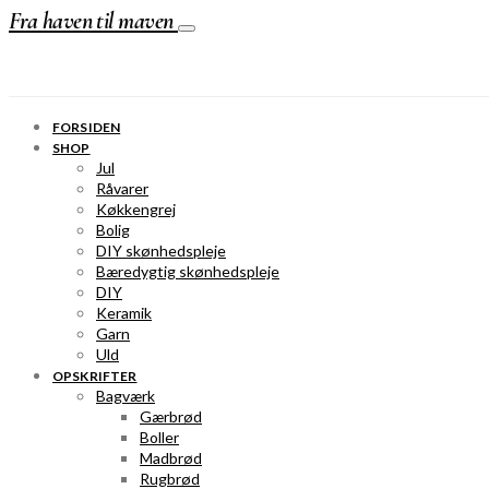
Fra haven til maven
FORSIDEN
SHOP
Jul
Råvarer
Køkkengrej
Bolig
DIY skønhedspleje
Bæredygtig skønhedspleje
DIY
Keramik
Garn
Uld
OPSKRIFTER
Bagværk
Gærbrød
Boller
Madbrød
Rugbrød