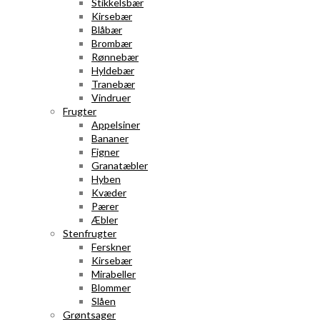
Stikkelsbær
Kirsebær
Blåbær
Brombær
Rønnebær
Hyldebær
Tranebær
Vindruer
Frugter
Appelsiner
Bananer
Figner
Granatæbler
Hyben
Kvæder
Pærer
Æbler
Stenfrugter
Ferskner
Kirsebær
Mirabeller
Blommer
Slåen
Grøntsager