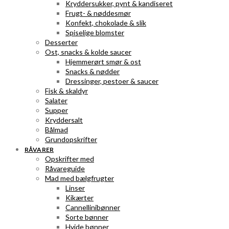
Kryddersukker, pynt & kandiseret
Frugt- & nøddesmør
Konfekt, chokolade & slik
Spiselige blomster
Desserter
Ost, snacks & kolde saucer
Hjemmerørt smør & ost
Snacks & nødder
Dressinger, pestoer & saucer
Fisk & skaldyr
Salater
Supper
Kryddersalt
Bålmad
Grundopskrifter
RÅVARER
Opskrifter med
Råvareguide
Mad med bælgfrugter
Linser
Kikærter
Cannellinibønner
Sorte bønner
Hvide bønner