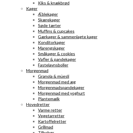
Kiks & knækbrød
Kager
Æblekager
Skærekager
Søde tærter
Muffins & cupcakes
Gærkager & sammenlagte kager
Konditorkager
Marengskager
Småkager & cookies
Vafler & pandekager
Fastelavnsboller
Morgenmad
Granola & müesli
Morgenmad med æg
Morgenmadspandekager
Morgenmad med yoghurt
Plantemælk
Hovedretter
Varme retter
Vegetarretter
Kartoffelretter
Grillmad
Tilbehør