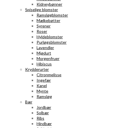
Kidneybønner
Spiselige blomster
Ramsløgblomster
Mælkebøtter
Syrener
Roser
Hyldeblomster
Purløgsblomster
Lavendler
Mjødurt
Morgenfruer
Hibiscus
Krydderurter
Citronmelisse
Ingefær
Kanel
Mynte
Ramsløg
Bær
Jordbær
Solbær
Ribs
Hindbær