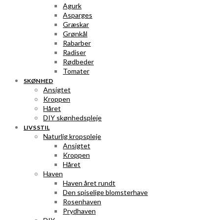
Agurk
Asparges
Græskar
Grønkål
Rabarber
Radiser
Rødbeder
Tomater
SKØNHED
Ansigtet
Kroppen
Håret
DIY skønhedspleje
LIVSSTIL
Naturlig kropspleje
Ansigtet
Kroppen
Håret
Haven
Haven året rundt
Den spiselige blomsterhave
Rosenhaven
Prydhaven