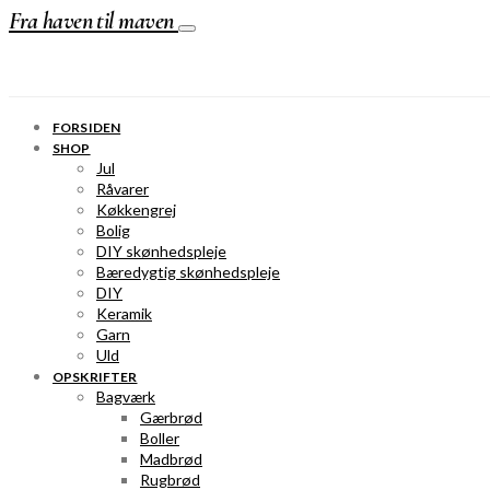
Fra haven til maven
FORSIDEN
SHOP
Jul
Råvarer
Køkkengrej
Bolig
DIY skønhedspleje
Bæredygtig skønhedspleje
DIY
Keramik
Garn
Uld
OPSKRIFTER
Bagværk
Gærbrød
Boller
Madbrød
Rugbrød