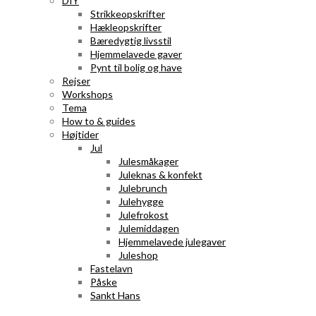
DIY
Strikkeopskrifter
Hækleopskrifter
Bæredygtig livsstil
Hjemmelavede gaver
Pynt til bolig og have
Rejser
Workshops
Tema
How to & guides
Højtider
Jul
Julesmåkager
Juleknas & konfekt
Julebrunch
Julehygge
Julefrokost
Julemiddagen
Hjemmelavede julegaver
Juleshop
Fastelavn
Påske
Sankt Hans