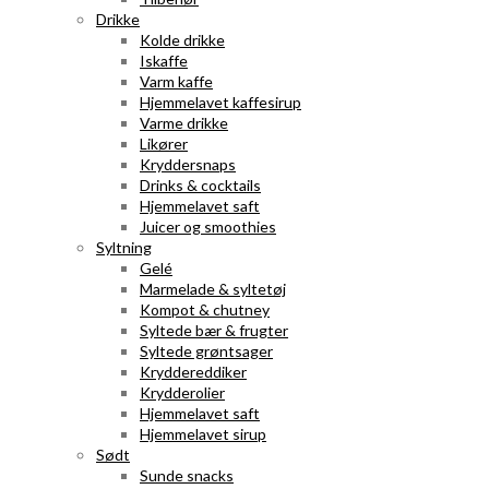
Drikke
Kolde drikke
Iskaffe
Varm kaffe
Hjemmelavet kaffesirup
Varme drikke
Likører
Kryddersnaps
Drinks & cocktails
Hjemmelavet saft
Juicer og smoothies
Syltning
Gelé
Marmelade & syltetøj
Kompot & chutney
Syltede bær & frugter
Syltede grøntsager
Kryddereddiker
Krydderolier
Hjemmelavet saft
Hjemmelavet sirup
Sødt
Sunde snacks