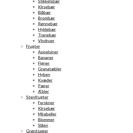
Stikkelsbær
Kirsebær
Blåbær
Brombær
Rønnebær
Hyldebær
Tranebær
Vindruer
Frugter
Appelsiner
Bananer
Figner
Granatæbler
Hyben
Kvæder
Pærer
Æbler
Stenfrugter
Ferskner
Kirsebær
Mirabeller
Blommer
Slåen
Grøntsager