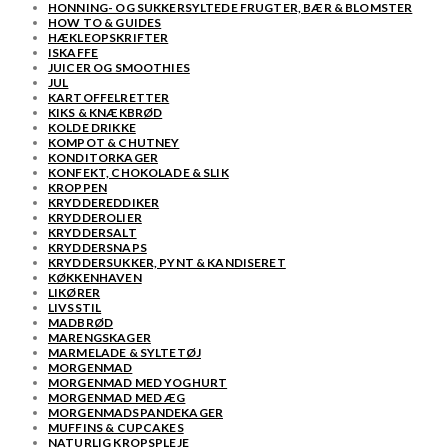
HONNING- OG SUKKERSYLTEDE FRUGTER, BÆR & BLOMSTER
HOW TO & GUIDES
HÆKLEOPSKRIFTER
ISKAFFE
JUICER OG SMOOTHIES
JUL
KARTOFFELRETTER
KIKS & KNÆKBRØD
KOLDE DRIKKE
KOMPOT & CHUTNEY
KONDITORKAGER
KONFEKT, CHOKOLADE & SLIK
KROPPEN
KRYDDEREDDIKER
KRYDDEROLIER
KRYDDERSALT
KRYDDERSNAPS
KRYDDERSUKKER, PYNT & KANDISERET
KØKKENHAVEN
LIKØRER
LIVSSTIL
MADBRØD
MARENGSKAGER
MARMELADE & SYLTETØJ
MORGENMAD
MORGENMAD MED YOGHURT
MORGENMAD MED ÆG
MORGENMADSPANDEKAGER
MUFFINS & CUPCAKES
NATURLIG KROPSPLEJE