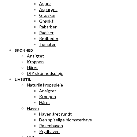
Agurk
Asparges
Græskar
Grønkål
Rabarber
Radiser
Rødbeder
Tomater
SKØNHED
Ansigtet
Kroppen
Håret
DIY skønhedspleje
LIVSSTIL
Naturlig kropspleje
Ansigtet
Kroppen
Håret
Haven
Haven året rundt
Den spiselige blomsterhave
Rosenhaven
Prydhaven