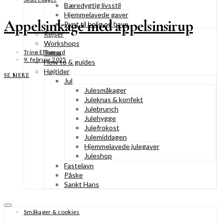
Bæredygtig livsstil
Hjemmelavede gaver
Appelsinkage med appelsinsirup
Pynt til bolig og have
Rejser
Workshops
Tema
Trine Ellegaard
9. februar 2025
How to & guides
Højtider
SE MERE
Jul
Julesmåkager
Juleknas & konfekt
Julebrunch
Julehygge
Julefrokost
Julemiddagen
Hjemmelavede julegaver
Juleshop
Fastelavn
Påske
Sankt Hans
Småkager & cookies