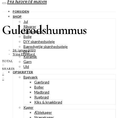
Fra haven til maven
FORSIDEN
SHOP
Jul
Gulerodshummus
Råvarer
Køkkengrej
Bolig
DIY skønhedspleje
Bæredygtig skønhedspleje
26. januar 2020
DIY
Trine Ellegaard
Keramik
TOTAL
Garn
0
Uld
SHARES
OPSKRIFTER
0
Bagværk
0
Gærbrød
Boller
Madbrød
Rugbrød
Kiks & knækbrød
Kager
Æblekager
Skærekager