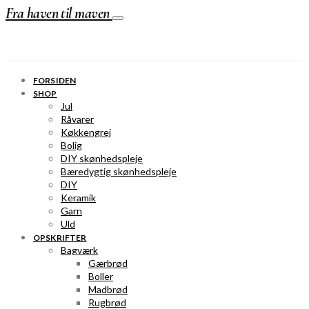
Fra haven til maven
FORSIDEN
SHOP
Jul
Råvarer
Køkkengrej
Bolig
DIY skønhedspleje
Bæredygtig skønhedspleje
DIY
Keramik
Garn
Uld
OPSKRIFTER
Bagværk
Gærbrød
Boller
Madbrød
Rugbrød