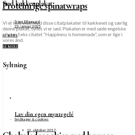
Sød køkkenplakat
Proteinrige spinatwraps
Trine Ellegaard
Vi er helt vilde med disse citatplakater til køkkenet og særlig
23. januar 2025
denne plakat, synes vi er sød. Plakaten er med søde engelske
citater, f.eks citatet “Happiness is homemade”, som er lige i
SE MERE
vores ånd.
SE MERE
Syltning
Lav din egen myntegelé
Småkager & cookies
12. oktober 2017