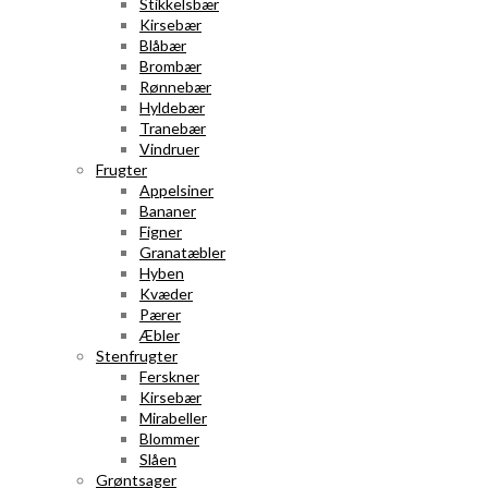
Stikkelsbær
Kirsebær
Blåbær
Brombær
Rønnebær
Hyldebær
Tranebær
Vindruer
Frugter
Appelsiner
Bananer
Figner
Granatæbler
Hyben
Kvæder
Pærer
Æbler
Stenfrugter
Ferskner
Kirsebær
Mirabeller
Blommer
Slåen
Grøntsager