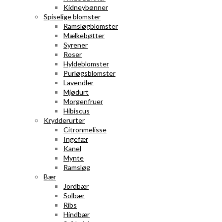
Kidneybønner
Spiselige blomster
Ramsløgblomster
Mælkebøtter
Syrener
Roser
Hyldeblomster
Purløgsblomster
Lavendler
Mjødurt
Morgenfruer
Hibiscus
Krydderurter
Citronmelisse
Ingefær
Kanel
Mynte
Ramsløg
Bær
Jordbær
Solbær
Ribs
Hindbær