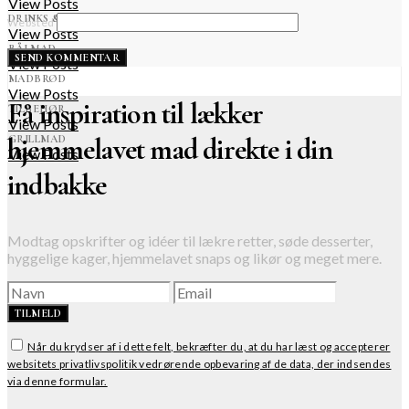
View Posts
DRINKS & COCKTAILS
Websted
View Posts
BÅLMAD
View Posts
MADBRØD
View Posts
Få inspiration til lækker
TILBEHØR
View Posts
hjemmelavet mad direkte i din
GRILLMAD
View Posts
indbakke
Modtag opskrifter og idéer til lækre retter, søde desserter,
hyggelige kager, hjemmelavet snaps og likør og meget mere.
TILMELD
Når du krydser af i dette felt, bekræfter du, at du har læst og accepterer
websitets privatlivspolitik vedrørende opbevaring af de data, der indsendes
via denne formular.