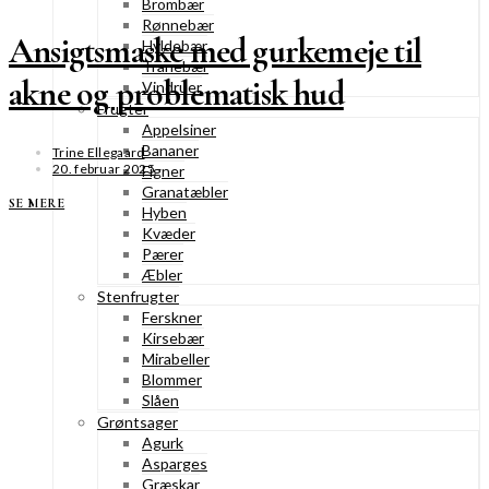
Brombær
Rønnebær
Ansigtsmaske med gurkemeje til
Hyldebær
Tranebær
akne og problematisk hud
Vindruer
Frugter
Appelsiner
Bananer
Trine Ellegaard
20. februar 2025
Figner
Granatæbler
SE MERE
Hyben
Kvæder
Pærer
Æbler
Stenfrugter
Ferskner
Kirsebær
Mirabeller
Blommer
Slåen
Grøntsager
Agurk
Asparges
Græskar