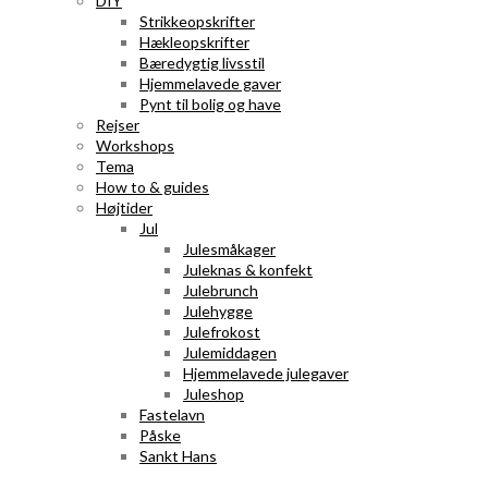
DIY
Strikkeopskrifter
Hækleopskrifter
Bæredygtig livsstil
Hjemmelavede gaver
Pynt til bolig og have
Rejser
Workshops
Tema
How to & guides
Højtider
Jul
Julesmåkager
Juleknas & konfekt
Julebrunch
Julehygge
Julefrokost
Julemiddagen
Hjemmelavede julegaver
Juleshop
Fastelavn
Påske
Sankt Hans