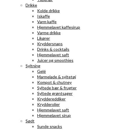
Drikke
Kolde drikke
Iskaffe
Varm kaffe
Hjemmelavet kaffesirup
Varme drikke
Likører
Kryddersnaps
Drinks & cocktails
Hjemmelavet saft
Juicer og smoothies
Syltning
Gelé
Marmelade & syltetøj
Kompot & chutney
Syltede bær & frugter
Syltede grøntsager
Kryddereddiker
Krydderolier
Hjemmelavet saft
Hjemmelavet sirup
Sødt
Sunde snacks