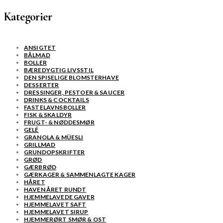
Kategorier
ANSIGTET
BÅLMAD
BOLLER
BÆREDYGTIG LIVSSTIL
DEN SPISELIGE BLOMSTERHAVE
DESSERTER
DRESSINGER, PESTOER & SAUCER
DRINKS & COCKTAILS
FASTELAVNSBOLLER
FISK & SKALDYR
FRUGT- & NØDDESMØR
GELÉ
GRANOLA & MÜESLI
GRILLMAD
GRUNDOPSKRIFTER
GRØD
GÆRBRØD
GÆRKAGER & SAMMENLAGTE KAGER
HÅRET
HAVEN ÅRET RUNDT
HJEMMELAVEDE GAVER
HJEMMELAVET SAFT
HJEMMELAVET SIRUP
HJEMMERØRT SMØR & OST