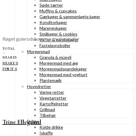
Søde tærter
Muffins & cupcakes
Gærkager & sammenlagte kager
Konditorkager
Marengskager
Småkager & cookies
Røget gulerodshummus med mandler
Vafler & pandekager
Fastelavnsboller
TOTAL
Morgenmad
0
Granola & müesli
SHARES
Morgenmad med æg
0
SHARE
Morgenmadspandekager
0
PIN IT
Morgenmad med yoghurt
Plantemælk
Hovedretter
Varme retter
Vegetarretter
Kartoffelretter
Grillmad
Tilbehør
Trine Ellegaard
Drikke
Kolde drikke
Iskaffe