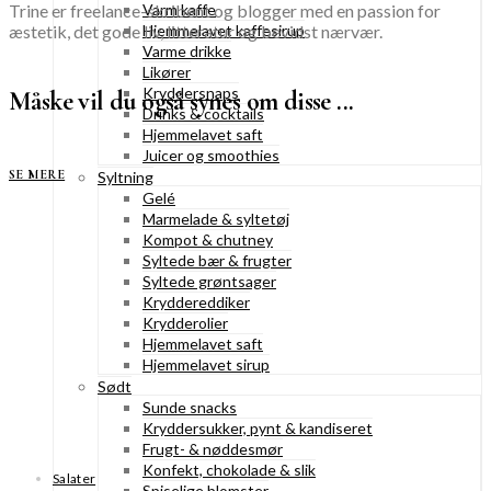
Trine er freelance-skribent og blogger med en passion for
Varm kaffe
æstetik, det gode liv, litteratur og bevidst nærvær.
Hjemmelavet kaffesirup
Varme drikke
Likører
Kryddersnaps
Måske vil du også synes om disse ...
Drinks & cocktails
Hjemmelavet saft
Juicer og smoothies
SE MERE
Syltning
Gelé
Marmelade & syltetøj
Kompot & chutney
Syltede bær & frugter
Syltede grøntsager
Kryddereddiker
Krydderolier
Hjemmelavet saft
Hjemmelavet sirup
Sødt
Sunde snacks
Kryddersukker, pynt & kandiseret
Frugt- & nøddesmør
Konfekt, chokolade & slik
Salater
Spiselige blomster