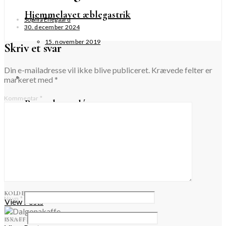
Hjemmelavet æblegastrik
Sophia Ellegaard
30. december 2024
15. november 2019
Skriv et svar
Din e-mailadresse vil ikke blive publiceret.
Krævede felter er
markeret med
*
Kommentar
*
Rønnebærgelé
6. oktober 2019
Forår
KOLDE DRIKKE
Navn
*
View Posts
E-mail
*
ISKAFFE