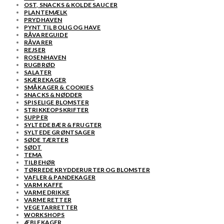
OST, SNACKS & KOLDE SAUCER
PLANTEMÆLK
PRYDHAVEN
PYNT TIL BOLIG OG HAVE
RÅVAREGUIDE
RÅVARER
REJSER
ROSENHAVEN
RUGBRØD
SALATER
SKÆREKAGER
SMÅKAGER & COOKIES
SNACKS & NØDDER
SPISELIGE BLOMSTER
STRIKKEOPSKRIFTER
SUPPER
SYLTEDE BÆR & FRUGTER
SYLTEDE GRØNTSAGER
SØDE TÆRTER
SØDT
TEMA
TILBEHØR
TØRREDE KRYDDERURTER OG BLOMSTER
VAFLER & PANDEKAGER
VARM KAFFE
VARME DRIKKE
VARME RETTER
VEGETARRETTER
WORKSHOPS
ÆBLEKAGER