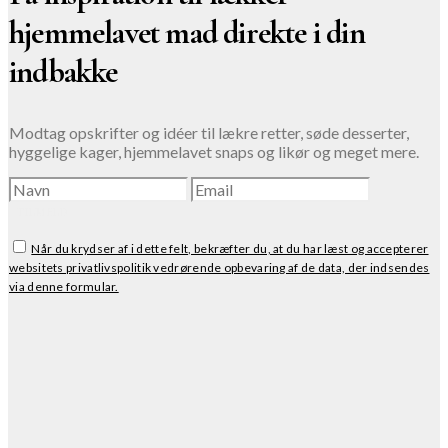
hjemmelavet mad direkte i din
indbakke
Modtag opskrifter og idéer til lækre retter, søde desserter,
hyggelige kager, hjemmelavet snaps og likør og meget mere.
TILMELD
Når du krydser af i dette felt, bekræfter du, at du har læst og accepterer
websitets privatlivspolitik vedrørende opbevaring af de data, der indsendes
via denne formular.