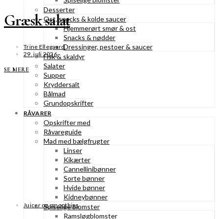
Desserter
Græsk salat
Ost, snacks & kolde saucer
Hjemmerørt smør & ost
Snacks & nødder
Dressinger, pestoer & saucer
Trine Ellegaard
29. juli 2026
Fisk & skaldyr
Salater
SE MERE
Supper
Kryddersalt
Bålmad
Grundopskrifter
RÅVARER
Opskrifter med
Råvareguide
Mad med bælgfrugter
Linser
Kikærter
Cannellinibønner
Sorte bønner
Hvide bønner
Kidneybønner
Juicer og smoothies
Spiselige blomster
Ramsløgblomster