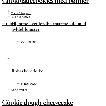
Chokoladecookies med bønner
Trine Ellegaard
6. januar 2025
Hjemmelavet jordbærmarmelade med
SE MERE
hyldeblomster
29. juni 2018
Rabarbereddike
5. maj 2020
Søde tærter
Cookie dough cheesecake