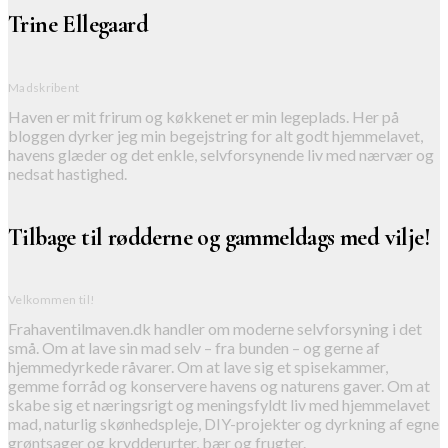
Trine Ellegaard
Madskribent
Haven er mit frirum og køkkenet er min legeplads. Her på
bloggen dyrker jeg min begejstring for alt godt hjemmelavet,
havens glæder og det enkle, selvforsynende liv med nærvær og
nedsat hastighed.
Tilbage til rødderne og gammeldags med vilje!
Velkommen til!
Frahaventilmaven.dk handler om moderne selvforsyning i det
små. Om at lave sin mad selv – fra bunden – og gerne af
hjemmedyrkede råvarer. Om at lave sig et spisekammer,
gemme forråd og konservere havens og naturens gaver. Om at
skabe sig et næringsrigt og meningsfyldt liv med hjemmelavet
mad, naturlig skønhedspleje, DIY-projekter og dyrkning af egne
grøntsager og krydderurter, bær og frugter.