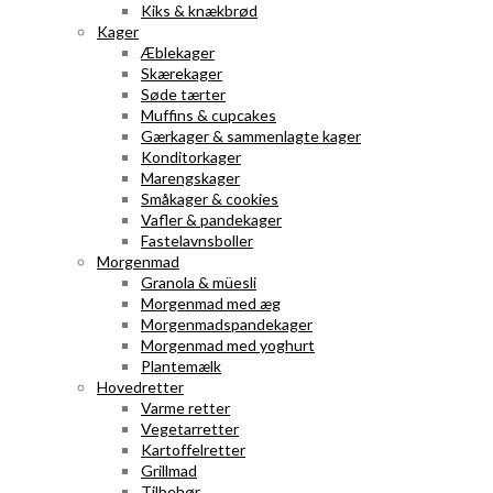
Kiks & knækbrød
Kager
Æblekager
Skærekager
Søde tærter
Muffins & cupcakes
Gærkager & sammenlagte kager
Konditorkager
Marengskager
Småkager & cookies
Vafler & pandekager
Fastelavnsboller
Morgenmad
Granola & müesli
Morgenmad med æg
Morgenmadspandekager
Morgenmad med yoghurt
Plantemælk
Hovedretter
Varme retter
Vegetarretter
Kartoffelretter
Grillmad
Tilbehør