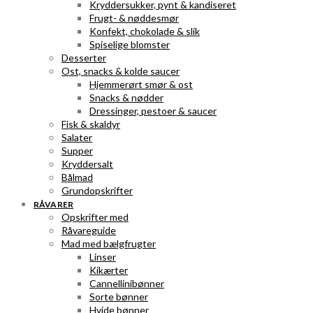
Kryddersukker, pynt & kandiseret
Frugt- & nøddesmør
Konfekt, chokolade & slik
Spiselige blomster
Desserter
Ost, snacks & kolde saucer
Hjemmerørt smør & ost
Snacks & nødder
Dressinger, pestoer & saucer
Fisk & skaldyr
Salater
Supper
Kryddersalt
Bålmad
Grundopskrifter
RÅVARER
Opskrifter med
Råvareguide
Mad med bælgfrugter
Linser
Kikærter
Cannellinibønner
Sorte bønner
Hvide bønner