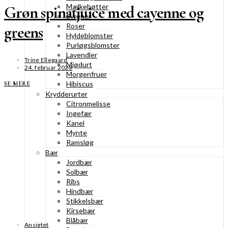
Mælkebøtter
Grøn spinatjuice med cayenne og
Syrener
Roser
greens
Hyldeblomster
Purløgsblomster
Lavendler
Trine Ellegaard
Mjødurt
24. februar 2025
Morgenfruer
Hibiscus
SE MERE
Krydderurter
Citronmelisse
Ingefær
Kanel
Mynte
Ramsløg
Bær
Jordbær
Solbær
Ribs
Hindbær
Stikkelsbær
Kirsebær
Blåbær
Ansigtet