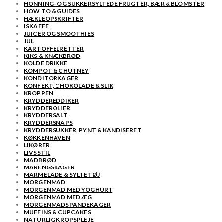
HONNING- OG SUKKERSYLTEDE FRUGTER, BÆR & BLOMSTER
HOW TO & GUIDES
HÆKLEOPSKRIFTER
ISKAFFE
JUICER OG SMOOTHIES
JUL
KARTOFFELRETTER
KIKS & KNÆKBRØD
KOLDE DRIKKE
KOMPOT & CHUTNEY
KONDITORKAGER
KONFEKT, CHOKOLADE & SLIK
KROPPEN
KRYDDEREDDIKER
KRYDDEROLIER
KRYDDERSALT
KRYDDERSNAPS
KRYDDERSUKKER, PYNT & KANDISERET
KØKKENHAVEN
LIKØRER
LIVSSTIL
MADBRØD
MARENGSKAGER
MARMELADE & SYLTETØJ
MORGENMAD
MORGENMAD MED YOGHURT
MORGENMAD MED ÆG
MORGENMADSPANDEKAGER
MUFFINS & CUPCAKES
NATURLIG KROPSPLEJE