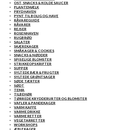
OST, SNACKS & KOLDE SAUCER
PLANTEMÆLK
PRYDHAVEN
PYNT TIL BOLIG OG HAVE
RÅVAREGUIDE
RÅVARER
REJSER
ROSENHAVEN
RUGBRØD
SALATER
SKÆREKAGER
SMÅKAGER & COOKIES
SNACKS & NØDDER
SPISELIGE BLOMSTER
STRIKKEOPSKRIFTER
SUPPER
SYLTEDE BÆR & FRUGTER
SYLTEDE GRØNTSAGER
SØDE TÆRTER
SØDT
TEMA
TILBEHØR
TØRREDE KRYDDERURTER OG BLOMSTER
VAFLER & PANDEKAGER
VARM KAFFE
VARME DRIKKE
VARME RETTER
VEGETARRETTER
WORKSHOPS
ÆBLEKAGER