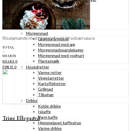
Konditorkager
Marengskager
Småkager & cookies
Vafler & pandekager
Fastelavnsboller
Morgenmad
Risalamande med hjemmelavet kirsebærsauce
Granola & müesli
Morgenmad med æg
TOTAL
Morgenmadspandekager
0
Morgenmad med yoghurt
SHARES
Plantemælk
0
SHARE
Hovedretter
0
PIN IT
Varme retter
Vegetarretter
Kartoffelretter
Grillmad
Tilbehør
Drikke
Kolde drikke
Iskaffe
Varm kaffe
Trine Ellegaard
Hjemmelavet kaffesirup
Varme drikke