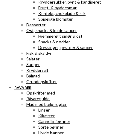
Kryddersukker, pynt & kandiseret
Frugt- & nøddesmør
Konfekt, chokolade & slik
Spiselige blomster
Desserter
Ost, snacks & kolde saucer
Hjemmerørt smør & ost
Snacks & nødder
Dressinger, pestoer & saucer
Fisk & skaldyr
Salater
Supper
Kryddersalt
Bålmad
Grundopskrifter
RÅVARER
Opskrifter med
Råvareguide
Mad med bælgfrugter
Linser
Kikærter
Cannellinibønner
Sorte bønner
Hvide bønner