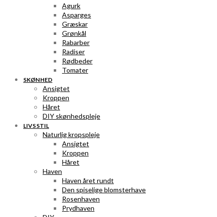
Agurk
Asparges
Græskar
Grønkål
Rabarber
Radiser
Rødbeder
Tomater
SKØNHED
Ansigtet
Kroppen
Håret
DIY skønhedspleje
LIVSSTIL
Naturlig kropspleje
Ansigtet
Kroppen
Håret
Haven
Haven året rundt
Den spiselige blomsterhave
Rosenhaven
Prydhaven