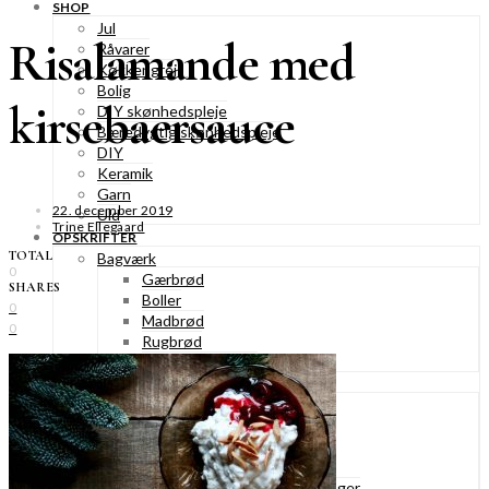
SHOP
Jul
Risalamande med
Råvarer
Køkkengrej
Bolig
kirsebaersauce
DIY skønhedspleje
Bæredygtig skønhedspleje
DIY
Keramik
Garn
22. december 2019
Uld
Trine Ellegaard
OPSKRIFTER
TOTAL
Bagværk
0
Gærbrød
SHARES
Boller
0
Madbrød
0
Rugbrød
Kiks & knækbrød
Kager
Æblekager
Skærekager
Søde tærter
Muffins & cupcakes
Gærkager & sammenlagte kager