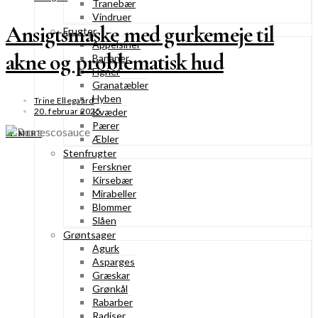
Tranebær
Vindruer
Ansigtsmaske med gurkemeje til
Frugter
Appelsiner
akne og problematisk hud
Bananer
Figner
Granatæbler
Hyben
Trine Ellegaard
20. februar 2025
Kvæder
Pærer
SE MERE
Æbler
Stenfrugter
Ferskner
Kirsebær
Mirabeller
Blommer
Slåen
Grøntsager
Agurk
Asparges
Græskar
Grønkål
Rabarber
Radiser