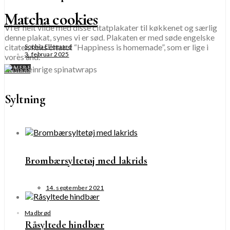
Matcha cookies
Vi er helt vilde med disse citatplakater til køkkenet og særlig
denne plakat, synes vi er sød. Plakaten er med søde engelske
citater, f.eks citatet “Happiness is homemade”, som er lige i
Sophia Ellegaard
3. februar 2025
vores ånd.
SE MERE
SE MERE
Syltning
Brombærsyltetøj med lakrids
14. september 2021
Madbrød
Råsyltede hindbær