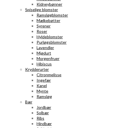
Kidneybønner
Spiselige blomster
Ramsløgblomster
Mælkebøtter
Syrener
Roser
Hyldeblomster
Purløgsblomster
Lavendler
Mjødurt
Morgenfruer
Hibiscus
Krydderurter
Citronmelisse
Ingefær
Kanel
Mynte
Ramsløg
Bær
Jordbær
Solbær
Ribs
Hindbær