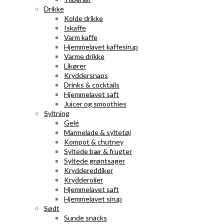
Drikke
Kolde drikke
Iskaffe
Varm kaffe
Hjemmelavet kaffesirup
Varme drikke
Likører
Kryddersnaps
Drinks & cocktails
Hjemmelavet saft
Juicer og smoothies
Syltning
Gelé
Marmelade & syltetøj
Kompot & chutney
Syltede bær & frugter
Syltede grøntsager
Kryddereddiker
Krydderolier
Hjemmelavet saft
Hjemmelavet sirup
Sødt
Sunde snacks