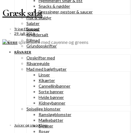
Hjemmerørt smør & ost
Snacks & nødder
Græsk salat
Dressinger, pestoer & saucer
Fisk & skaldyr
Salater
Supper
Trine Ellegaard
29. juli 2026
Kryddersalt
Bålmad
SE MERE
Grundopskrifter
RÅVARER
Opskrifter med
Råvareguide
Mad med bælgfrugter
Linser
Kikærter
Cannellinibønner
Sorte bønner
Hvide bønner
Kidneybønner
Spiselige blomster
Ramsløgblomster
Mælkebøtter
Juicer og smoothies
Syrener
Roser