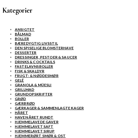
Kategorier
ANSIGTET
BÅLMAD
BOLLER
BÆREDYGTIG LIVSSTIL
DEN SPISELIGE BLOMSTERHAVE
DESSERTER
DRESSINGER, PESTOER & SAUCER
DRINKS & COCKTAILS
FASTELAVNSBOLLER
FISK & SKALDYR
FRUGT- & NØDDESMØR
GELÉ
GRANOLA & MÜESLI
GRILLMAD
GRUNDOPSKRIFTER
GRØD
GÆRBRØD
GÆRKAGER & SAMMENLAGTE KAGER
HÅRET
HAVEN ÅRET RUNDT
HJEMMELAVEDE GAVER
HJEMMELAVET SAFT
HJEMMELAVET SIRUP
HJEMMERØRT SMØR & OST