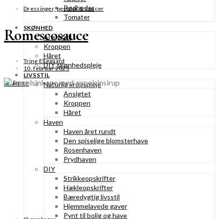
Rødbeder
Dressinger, pestoer & saucer
Tomater
SKØNHED
Romescosauce
Ansigtet
Kroppen
Håret
Trine Ellegaard
DIY skønhedspleje
10. februar 2025
LIVSSTIL
SE MERE
Naturlig kropspleje
Ansigtet
Kroppen
Håret
Haven
Haven året rundt
Den spiselige blomsterhave
Rosenhaven
Prydhaven
DIY
Strikkeopskrifter
Hækleopskrifter
Bæredygtig livsstil
Hjemmelavede gaver
Pynt til bolig og have