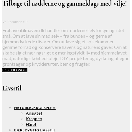
Tilbage til rødderne og gammeldags med vilje!
Velkommen til!
Frahaventilmaven.dk handler om moderne selvforsyning i det
små. Om at lave sin mad selv – fra bunden – og gerne af
hjemmedyrkede råvarer. Om at lave sig et spisekammer,
gemme forråd og konservere havens og naturens gaver. Om at
skabe sig et næringsrigt og meningsfyldt liv med hjemmelavet
mad, naturlig skønhedspleje, DIY-projekter og dyrkning af egne
grøntsager og krydderurter, bær og frugter.
LÆS FILOSOFI
Livsstil
NATURLIG KROPSPLEJE
Ansigtet
Kroppen
Håret
BÆREDYGTIG LIVSSTIL