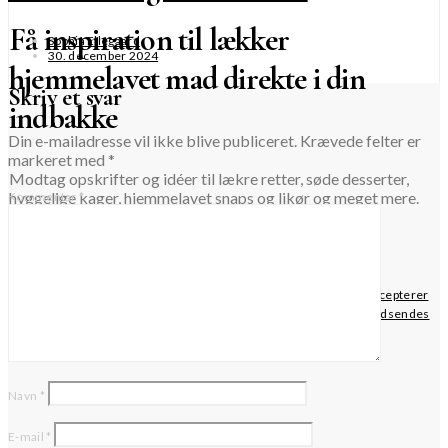
Få inspiration til lækker
Sophia Ellegaard
30. december 2024
hjemmelavet mad direkte i din
Skriv et svar
indbakke
Din e-mailadresse vil ikke blive publiceret.
Krævede felter er
markeret med
*
Modtag opskrifter og idéer til lækre retter, søde desserter,
hyggelige kager, hjemmelavet snaps og likør og meget mere.
Kommentar
*
TILMELD
Når du krydser af i dette felt, bekræfter du, at du har læst og accepterer
websitets privatlivspolitik vedrørende opbevaring af de data, der indsendes
via denne formular.
Navn
*
E-mail
*