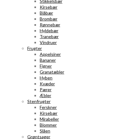
Stikkelsbær
Kirsebær
Blåbær
Brombær
Rønnebær
Hyldebær
Tranebær
Vindruer
Frugter
Appelsiner
Bananer
Figner
Granatæbler
Hyben
Kvæder
Pærer
Æbler
Stenfrugter
Ferskner
Kirsebær
Mirabeller
Blommer
Slåen
Grøntsager