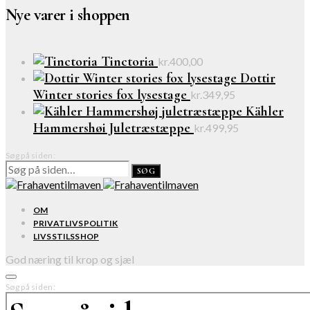
Nye varer i shoppen
Tinctoria
kr.
400,00
Dottir
Winter stories fox lysestage
kr.
349,95
Kähler
Hammershøi Juletræstæppe
kr.
499,95
Søg på siden:
SØG
OM
PRIVATLIVSPOLITIK
LIVSSTILSSHOP
God næring til krop og sjæl
Søg på siden: