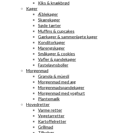
Kiks & knækbrød
Kager
Æblekager
Skærekager
Søde tærter
Muffins & cupcakes
Gærkager & sammenlagte kager
Konditorkager
Marengskager
Småkager & cookies
Vafler & pandekager
Fastelavnsboller
Morgenmad
Granola & müesli
Morgenmad med æg
Morgenmadspandekager
Morgenmad med yoghurt
Plantemælk
Hovedretter
Varme retter
Vegetarretter
Kartoffelretter
Grillmad
Tilbehør