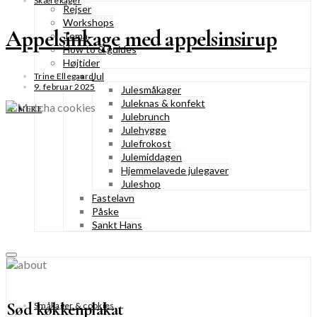
Skærekager
Rejser
Workshops
Appelsinkage med appelsinsirup
Tema
How to & guides
Højtider
Jul
Trine Ellegaard
9. februar 2025
Julesmåkager
Juleknas & konfekt
SE MERE
Julebrunch
Julehygge
Julefrokost
Julemiddagen
Hjemmelavede julegaver
Juleshop
Fastelavn
Påske
Sankt Hans
Sød køkkenplakat
Småkager & cookies