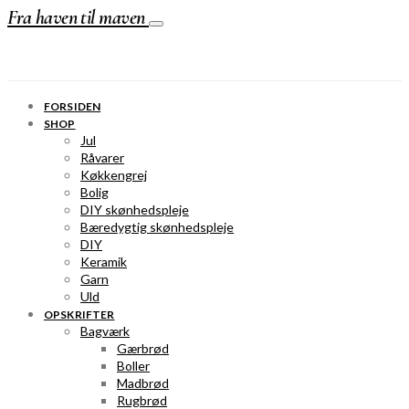
Fra haven til maven
FORSIDEN
SHOP
Jul
Råvarer
Køkkengrej
Bolig
DIY skønhedspleje
Bæredygtig skønhedspleje
DIY
Keramik
Garn
Uld
OPSKRIFTER
Bagværk
Gærbrød
Boller
Madbrød
Rugbrød