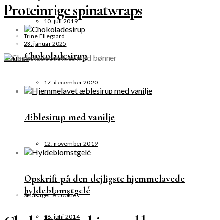
Proteinrige spinatwraps
10. juli 2019
Trine Ellegaard
23. januar 2025
Chokoladesirup
SE MERE
17. december 2020
Æblesirup med vanilje
12. november 2019
Opskrift på den dejligste hjemmelavede
hyldeblomstgelé
Småkager & cookies
18. juni 2014