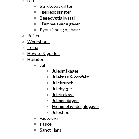
DIY
Strikkeopskrifter
Hækleopskrifter
Bæredygtig livsstil
Hjemmelavede gaver
Pynt til bolig og have
Rejser
Workshops
Tema
How to & guides
Højtider
Jul
Julesmåkager
Juleknas & konfekt
Julebrunch
Julehygge
Julefrokost
Julemiddagen
Hjemmelavede julegaver
Juleshop
Fastelavn
Påske
Sankt Hans