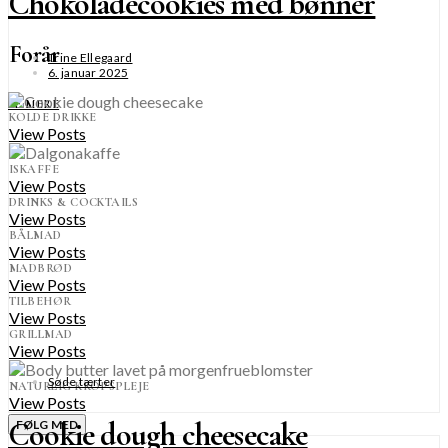
Chokoladecookies med bønner
Forår
Trine Ellegaard
6. januar 2025
SE MERE
KOLDE DRIKKE
View Posts
ISKAFFE
View Posts
DRINKS & COCKTAILS
View Posts
BÅLMAD
View Posts
MADBRØD
View Posts
TILBEHØR
View Posts
GRILLMAD
View Posts
Søde tærter
NATURLIG KROPSPLEJE
View Posts
Cookie dough cheesecake
FØLG MED