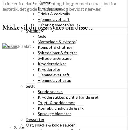
Likører
Trine er freelance-skribent og blogger med en passion for
Kryddersnaps
æstetik, det gode liv, litteratur og bevidst nærvær.
Drinks & cocktails
Hjemmelavet saft
Juicer og smoothies
Måske vil du også synes om disse ...
Syltning
Gelé
Marmelade & syltetøj
SE MERE
Kompot & chutney
Syltede bær & frugter
Syltede grøntsager
Kryddereddiker
Krydderolier
Hjemmelavet saft
Hjemmelavet sirup
Sødt
Sunde snacks
Kryddersukker, pynt & kandiseret
Frugt- & nøddesmør
Konfekt, chokolade & slik
Spiselige blomster
Desserter
Ost, snacks & kolde saucer
Salater