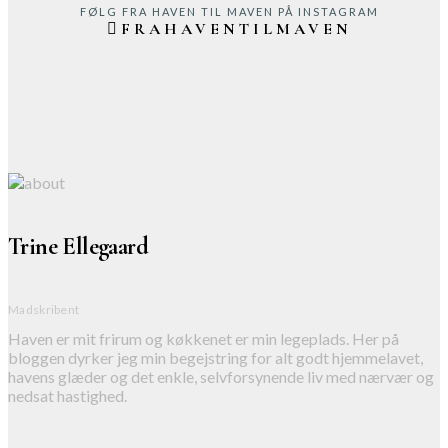
FØLG FRA HAVEN TIL MAVEN PÅ INSTAGRAM
FRAHAVENTILMAVEN
Trine Ellegaard
Madskribent
Haven er mit frirum og køkkenet er min legeplads. Her på
bloggen dyrker jeg min begejstring for alt godt hjemmelavet,
havens glæder og det enkle, selvforsynende liv med nærvær og
nedsat hastighed.