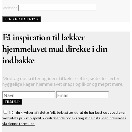
Websted
Få inspiration til lækker
hjemmelavet mad direkte i din
indbakke
Modtag opskrifter og idéer til lækre retter, søde desserter,
hyggelige kager, hjemmelavet snaps og likør og meget mere.
TILMELD
Når du krydser af i dette felt, bekræfter du, at du har læst og accepterer
websitets privatlivspolitik vedrørende opbevaring af de data, der indsendes
via denne formular.