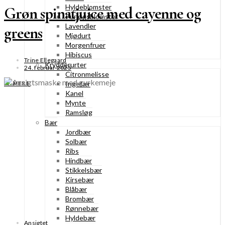
Hyldeblomster
Grøn spinatjuice med cayenne og
Purløgsblomster
Lavendler
greens
Mjødurt
Morgenfruer
Hibiscus
Trine Ellegaard
Krydderurter
24. februar 2025
Citronmelisse
Ingefær
SE MERE
Kanel
Mynte
Ramsløg
Bær
Jordbær
Solbær
Ribs
Hindbær
Stikkelsbær
Kirsebær
Blåbær
Brombær
Rønnebær
Hyldebær
Ansigtet