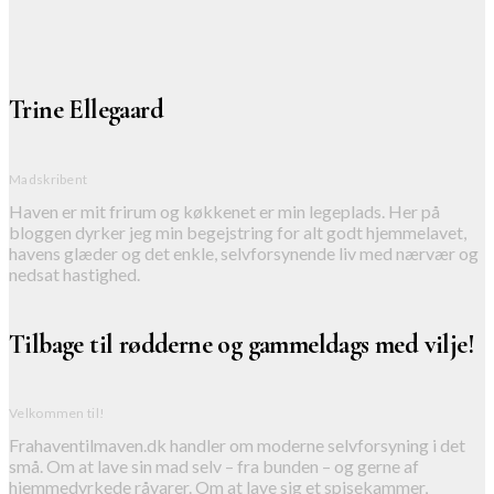
Trine Ellegaard
Madskribent
Haven er mit frirum og køkkenet er min legeplads. Her på
bloggen dyrker jeg min begejstring for alt godt hjemmelavet,
havens glæder og det enkle, selvforsynende liv med nærvær og
nedsat hastighed.
Tilbage til rødderne og gammeldags med vilje!
Velkommen til!
Frahaventilmaven.dk handler om moderne selvforsyning i det
små. Om at lave sin mad selv – fra bunden – og gerne af
hjemmedyrkede råvarer. Om at lave sig et spisekammer,