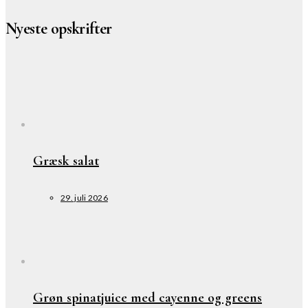
Nyeste opskrifter
Græsk salat
29. juli 2026
Grøn spinatjuice med cayenne og greens