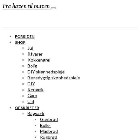
Fra haven til maven
FORSIDEN
SHOP
Jul
Råvarer
Køkkengrej
Bolig
DIY skønhedspleje
Bæredygtig skønhedspleje
DIY
Keramik
Garn
Uld
OPSKRIFTER
Bagværk
Gærbrød
Boller
Madbrød
Rugbrød