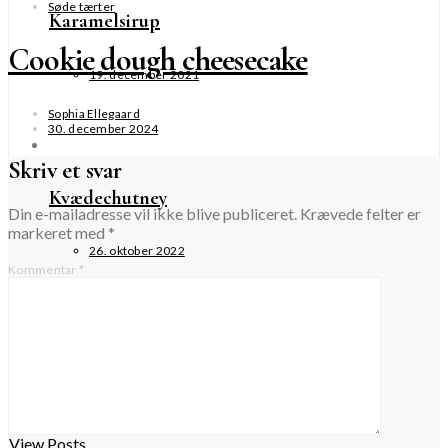
Søde tærter
Karamelsirup
Cookie dough cheesecake
19. december 2021
Sophia Ellegaard
30. december 2024
Skriv et svar
Kvædechutney
Din e-mailadresse vil ikke blive publiceret.
Krævede felter er
markeret med
*
26. oktober 2022
Kommentar
*
Forår
KOLDE DRIKKE
View Posts
ISKAFFE
View Posts