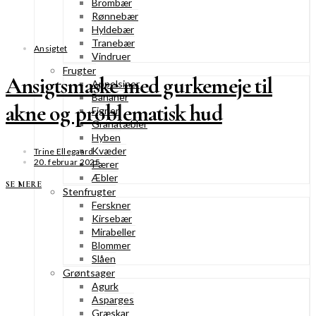
Brombær
Rønnebær
Hyldebær
Tranebær
Ansigtet
Vindruer
Frugter
Ansigtsmaske med gurkemeje til
Appelsiner
Bananer
akne og problematisk hud
Figner
Granatæbler
Hyben
Kvæder
Trine Ellegaard
20. februar 2025
Pærer
Æbler
SE MERE
Stenfrugter
Ferskner
Kirsebær
Mirabeller
Blommer
Slåen
Grøntsager
Agurk
Asparges
Græskar