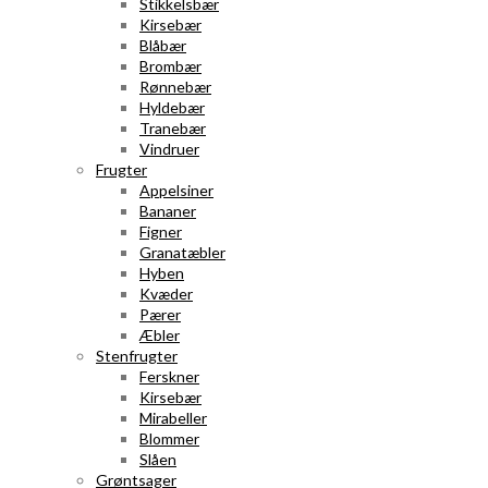
Stikkelsbær
Kirsebær
Blåbær
Brombær
Rønnebær
Hyldebær
Tranebær
Vindruer
Frugter
Appelsiner
Bananer
Figner
Granatæbler
Hyben
Kvæder
Pærer
Æbler
Stenfrugter
Ferskner
Kirsebær
Mirabeller
Blommer
Slåen
Grøntsager