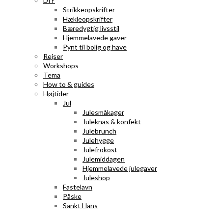
DIY
Strikkeopskrifter
Hækleopskrifter
Bæredygtig livsstil
Hjemmelavede gaver
Pynt til bolig og have
Rejser
Workshops
Tema
How to & guides
Højtider
Jul
Julesmåkager
Juleknas & konfekt
Julebrunch
Julehygge
Julefrokost
Julemiddagen
Hjemmelavede julegaver
Juleshop
Fastelavn
Påske
Sankt Hans