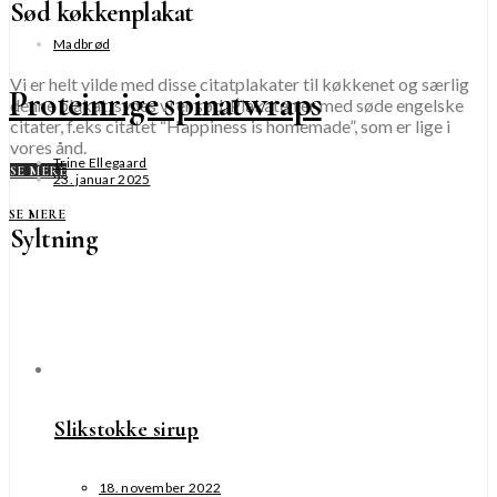
Sød køkkenplakat
Madbrød
Vi er helt vilde med disse citatplakater til køkkenet og særlig
Proteinrige spinatwraps
denne plakat, synes vi er sød. Plakaten er med søde engelske
citater, f.eks citatet “Happiness is homemade”, som er lige i
vores ånd.
Trine Ellegaard
SE MERE
23. januar 2025
SE MERE
Syltning
Slikstokke sirup
18. november 2022