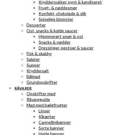
Kryddersukker, pynt & kandiseret
Frugt- & nøddesmør
Konfekt, chokolade & slik
Spiselige blomster
Desserter
Ost, snacks & kolde saucer
Hjemmerørt smør & ost
Snacks & nødder
Dressinger, pestoer & saucer
Fisk & skaldyr
Salater
Supper
Kryddersalt
Bålmad
Grundopskrifter
RÅVARER
Opskrifter med
Råvareguide
Mad med bælgfrugter
Linser
Kikærter
Cannellinibønner
Sorte bønner
Hvide bønner