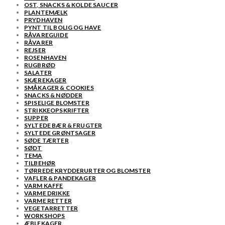
OST, SNACKS & KOLDE SAUCER
PLANTEMÆLK
PRYDHAVEN
PYNT TIL BOLIG OG HAVE
RÅVAREGUIDE
RÅVARER
REJSER
ROSENHAVEN
RUGBRØD
SALATER
SKÆREKAGER
SMÅKAGER & COOKIES
SNACKS & NØDDER
SPISELIGE BLOMSTER
STRIKKEOPSKRIFTER
SUPPER
SYLTEDE BÆR & FRUGTER
SYLTEDE GRØNTSAGER
SØDE TÆRTER
SØDT
TEMA
TILBEHØR
TØRREDE KRYDDERURTER OG BLOMSTER
VAFLER & PANDEKAGER
VARM KAFFE
VARME DRIKKE
VARME RETTER
VEGETARRETTER
WORKSHOPS
ÆBLEKAGER