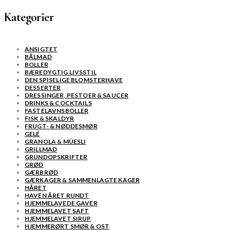
Kategorier
ANSIGTET
BÅLMAD
BOLLER
BÆREDYGTIG LIVSSTIL
DEN SPISELIGE BLOMSTERHAVE
DESSERTER
DRESSINGER, PESTOER & SAUCER
DRINKS & COCKTAILS
FASTELAVNSBOLLER
FISK & SKALDYR
FRUGT- & NØDDESMØR
GELÉ
GRANOLA & MÜESLI
GRILLMAD
GRUNDOPSKRIFTER
GRØD
GÆRBRØD
GÆRKAGER & SAMMENLAGTE KAGER
HÅRET
HAVEN ÅRET RUNDT
HJEMMELAVEDE GAVER
HJEMMELAVET SAFT
HJEMMELAVET SIRUP
HJEMMERØRT SMØR & OST