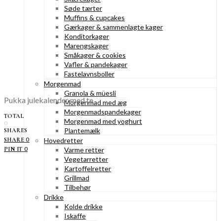
Søde tærter
Muffins & cupcakes
Gærkager & sammenlagte kager
Konditorkager
Marengskager
Småkager & cookies
Vafler & pandekager
Fastelavnsboller
Morgenmad
Granola & müesli
Pukka julekalender med te
Morgenmad med æg
Morgenmadspandekager
TOTAL
Morgenmad med yoghurt
0
Plantemælk
SHARES
0
SHARE
Hovedretter
0
PIN IT
Varme retter
Vegetarretter
Kartoffelretter
Grillmad
Tilbehør
Drikke
Kolde drikke
Iskaffe