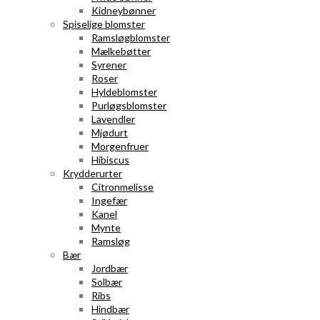
Kidneybønner
Spiselige blomster
Ramsløgblomster
Mælkebøtter
Syrener
Roser
Hyldeblomster
Purløgsblomster
Lavendler
Mjødurt
Morgenfruer
Hibiscus
Krydderurter
Citronmelisse
Ingefær
Kanel
Mynte
Ramsløg
Bær
Jordbær
Solbær
Ribs
Hindbær