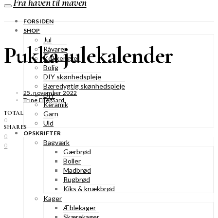
Fra haven til maven
FORSIDEN
SHOP
Jul
Pukka julekalender
Råvarer
Køkkengrej
Bolig
DIY skønhedspleje
Bæredygtig skønhedspleje
25. november 2022
DIY
Trine Ellegaard
Keramik
TOTAL
Garn
0
Uld
SHARES
OPSKRIFTER
0
Bagværk
0
Gærbrød
Boller
Madbrød
Rugbrød
Kiks & knækbrød
Kager
Æblekager
Skærekager