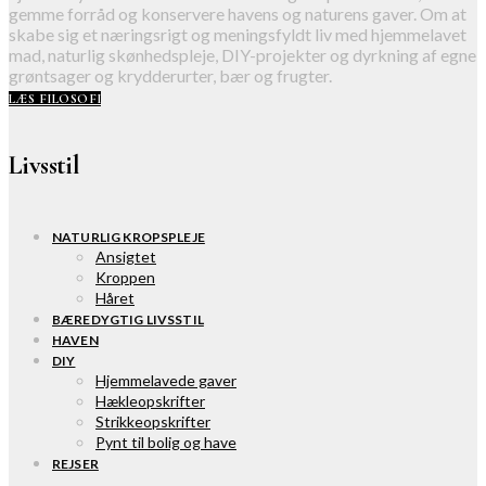
gemme forråd og konservere havens og naturens gaver. Om at
skabe sig et næringsrigt og meningsfyldt liv med hjemmelavet
mad, naturlig skønhedspleje, DIY-projekter og dyrkning af egne
grøntsager og krydderurter, bær og frugter.
LÆS FILOSOFI
Livsstil
NATURLIG KROPSPLEJE
Ansigtet
Kroppen
Håret
BÆREDYGTIG LIVSSTIL
HAVEN
DIY
Hjemmelavede gaver
Hækleopskrifter
Strikkeopskrifter
Pynt til bolig og have
REJSER