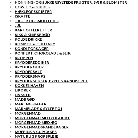
HONNING- OG SUKKERSYLTEDE FRUGTER, BÆR & BLOMSTER
HOW TO & GUIDES
HÆKLEOPSKRIFTER
ISKAFFE
JUICER OG SMOOTHIES
JUL
KARTOFFELRETTER
KIKS & KNÆKBRØD
KOLDE DRIKKE
KOMPOT & CHUTNEY
KONDITORKAGER
KONFEKT, CHOKOLADE & SLIK
KROPPEN
KRYDDEREDDIKER
KRYDDEROLIER
KRYDDERSALT
KRYDDERSNAPS
KRYDDERSUKKER, PYNT & KANDISERET
KØKKENHAVEN
LIKØRER
LIVSSTIL
MADBRØD
MARENGSKAGER
MARMELADE & SYLTETØJ
MORGENMAD
MORGENMAD MED YOGHURT
MORGENMAD MED ÆG
MORGENMADSPANDEKAGER
MUFFINS & CUPCAKES
NATURLIG KROPSPLEJE