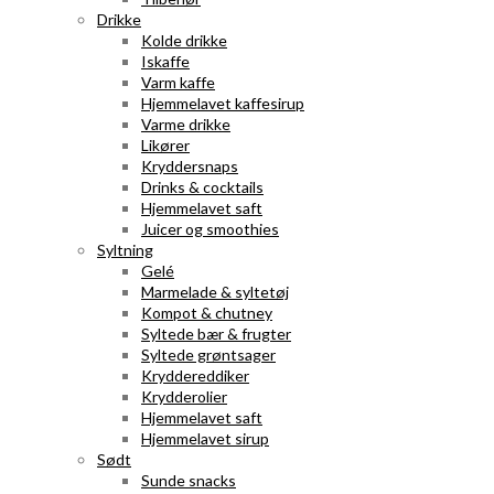
Drikke
Kolde drikke
Iskaffe
Varm kaffe
Hjemmelavet kaffesirup
Varme drikke
Likører
Kryddersnaps
Drinks & cocktails
Hjemmelavet saft
Juicer og smoothies
Syltning
Gelé
Marmelade & syltetøj
Kompot & chutney
Syltede bær & frugter
Syltede grøntsager
Kryddereddiker
Krydderolier
Hjemmelavet saft
Hjemmelavet sirup
Sødt
Sunde snacks