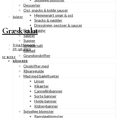
Desserter
Ost, snacks & kolde saucer
Hjemmerørt smør & ost
Salater
Snacks & nødder
Dressinger, pestoer & saucer
Græsk salat
Fisk & skaldyr
Salater
Supper
Trine Ellegaard
Kryddersalt
29. juli 2026
Bålmad
Grundopskrifter
SE MERE
RÅVARER
Opskrifter med
Råvareguide
Mad med bælgfrugter
Linser
Kikærter
Cannellinibønner
Sorte bønner
Hvide bønner
Kidneybønner
Spiselige blomster
Ramsløgblomster