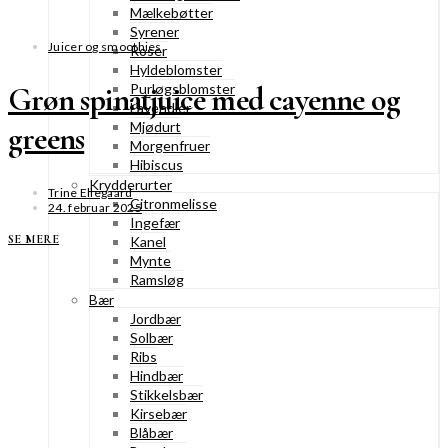
Mælkebøtter
Syrener
Juicer og smoothies
Roser
Hyldeblomster
Purløgsblomster
Grøn spinatjuice med cayenne og
Lavendler
Mjødurt
greens
Morgenfruer
Hibiscus
Krydderurter
Trine Ellegaard
Citronmelisse
24. februar 2025
Ingefær
SE MERE
Kanel
Mynte
Ramsløg
Bær
Jordbær
Solbær
Ribs
Hindbær
Stikkelsbær
Kirsebær
Blåbær