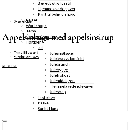
Bæredygtig livsstil
Hjemmelavede gaver
Pynt til bolig og have
Rejser
Skærekager
Workshops
Tema
Appelsinkage med appelsinsirup
How to & guides
Højtider
Jul
Trine Ellegaard
Julesmåkager
9. februar 2025
Juleknas & konfekt
Julebrunch
SE MERE
Julehygge
Julefrokost
Julemiddagen
Hjemmelavede julegaver
Juleshop
Fastelavn
Påske
Sankt Hans