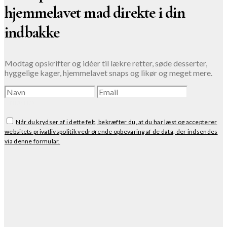
hjemmelavet mad direkte i din
indbakke
Modtag opskrifter og idéer til lækre retter, søde desserter,
hyggelige kager, hjemmelavet snaps og likør og meget mere.
TILMELD
Når du krydser af i dette felt, bekræfter du, at du har læst og accepterer
websitets privatlivspolitik vedrørende opbevaring af de data, der indsendes
via denne formular.