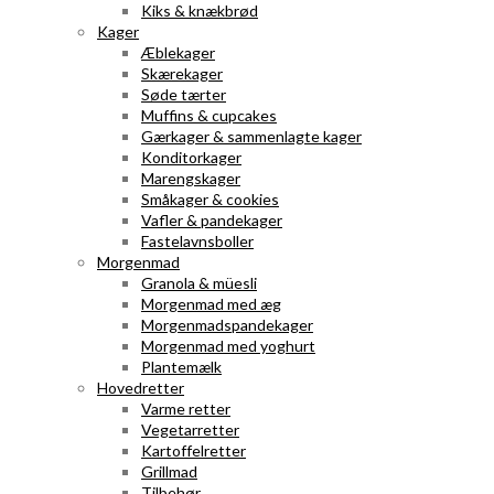
Kiks & knækbrød
Kager
Æblekager
Skærekager
Søde tærter
Muffins & cupcakes
Gærkager & sammenlagte kager
Konditorkager
Marengskager
Småkager & cookies
Vafler & pandekager
Fastelavnsboller
Morgenmad
Granola & müesli
Morgenmad med æg
Morgenmadspandekager
Morgenmad med yoghurt
Plantemælk
Hovedretter
Varme retter
Vegetarretter
Kartoffelretter
Grillmad
Tilbehør