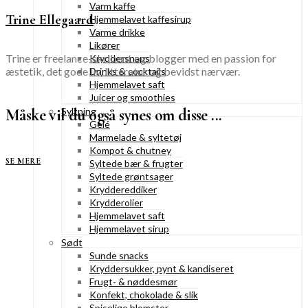
Varm kaffe
Trine Ellegaard
Hjemmelavet kaffesirup
Varme drikke
Likører
Trine er freelance-skribent og blogger med en passion for
Kryddersnaps
æstetik, det gode liv, litteratur og bevidst nærvær.
Drinks & cocktails
Hjemmelavet saft
Juicer og smoothies
Måske vil du også synes om disse ...
Syltning
Gelé
Marmelade & syltetøj
Kompot & chutney
SE MERE
Syltede bær & frugter
Syltede grøntsager
Kryddereddiker
Krydderolier
Hjemmelavet saft
Hjemmelavet sirup
Sødt
Sunde snacks
Kryddersukker, pynt & kandiseret
Frugt- & nøddesmør
Konfekt, chokolade & slik
Spiselige blomster