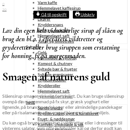
Varm kaffe
0
Hjemmelavet kaffesirup
20
Varme drikke
Gå til opskrift
Udskriv
Likører
Kryddersnaps
Lav din egen helt vidunderlige sirup af slåen og
Drinks & cocktails
Hjemmelavet saft
brug den bl.a. i efterårets vildtretter og
Juicer og smoothies
gryderetter eller brug siruppen som erstatning
Syltning
Gelé
for honning, fx på morgenmaden.
Marmelade & syltetøj
Kompot & chutney
Syltede bær & frugter
Smagen af naturens guld
Syltede grøntsager
Kryddereddiker
Krydderolier
Hjemmelavet saft
Slåensirup smager virkelig fortrinligt. Du kan bruge slåensirup
Hjemmelavet sirup
ovenpå din morgenmad på fx skyr, græsk yoghurt eller
Sødt
lignende, på brunchpandekager eller almindelige pandekager
Sunde snacks
eller på risalamande eller en god hjemmelavet vaniljeis.
Kryddersukker, pynt & kandiseret
Frugt- & nøddesmør
Du kan også bruge slåensirup i vildtretter eller i dressinger til
Konfekt, chokolade & slik
vinterens salater, som ofte indeholder kål og derfor godt kan
Spiselige blomster