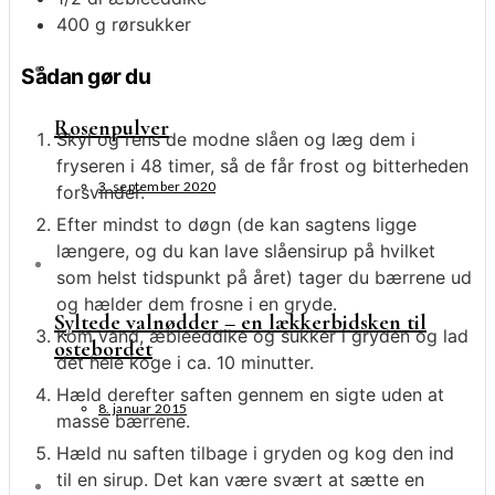
400
g
rørsukker
Sådan gør du
Rosenpulver
Skyl og rens de modne slåen og læg dem i
fryseren i 48 timer, så de får frost og bitterheden
3. september 2020
forsvinder.
Efter mindst to døgn (de kan sagtens ligge
længere, og du kan lave slåensirup på hvilket
som helst tidspunkt på året) tager du bærrene ud
og hælder dem frosne i en gryde.
Syltede valnødder – en lækkerbidsken til
Kom vand, æbleeddike og sukker i gryden og lad
ostebordet
det hele koge i ca. 10 minutter.
Hæld derefter saften gennem en sigte uden at
8. januar 2015
masse bærrene.
Hæld nu saften tilbage i gryden og kog den ind
til en sirup. Det kan være svært at sætte en