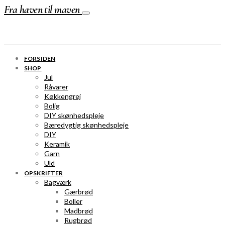
Fra haven til maven
FORSIDEN
SHOP
Jul
Råvarer
Køkkengrej
Bolig
DIY skønhedspleje
Bæredygtig skønhedspleje
DIY
Keramik
Garn
Uld
OPSKRIFTER
Bagværk
Gærbrød
Boller
Madbrød
Rugbrød