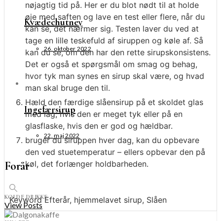
nøjagtig tid på. Her er du blot nødt til at holde
øje med saften og lave en test eller flere, når du
Kvædechutney
kan se, det nærmer sig. Testen laver du ved at
tage en lille teskefuld af siruppen og køle af. Så
26. oktober 2022
kan du se, om den har den rette sirupskonsistens.
Det er også et spørgsmål om smag og behag,
hvor tyk man synes en sirup skal være, og hvad
man skal bruge den til.
Hæld den færdige slåensirup på et skoldet glas
Ingefærsirup
med låg, hvis den er meget tyk eller på en
glasflaske, hvis den er god og hældbar.
22. maj 2022
bruger du siruppen hver dag, kan du opbevare
den ved stuetemperatur – ellers opbevar den på
køl, det forlænger holdbarheden.
Forår
KOLDE DRIKKE
Keyword
Efterår, hjemmelavet sirup, Slåen
View Posts