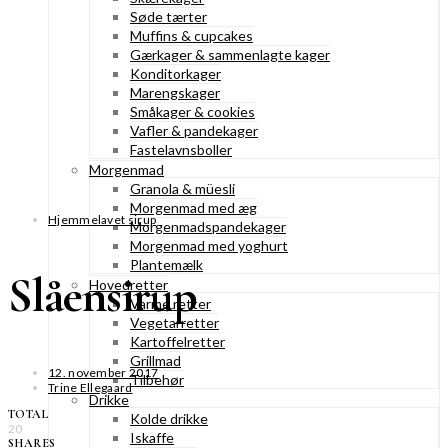
Søde tærter
Muffins & cupcakes
Gærkager & sammenlagte kager
Konditorkager
Marengskager
Småkager & cookies
Vafler & pandekager
Fastelavnsboller
Morgenmad
Granola & müesli
Morgenmad med æg
Hjemmelavet sirup
Morgenmadspandekager
Morgenmad med yoghurt
Plantemælk
Slåensirup
Hovedretter
Varme retter
Vegetarretter
Kartoffelretter
Grillmad
12. november 2017
Tilbehør
Trine Ellegaard
Drikke
TOTAL
Kolde drikke
20
Iskaffe
SHARES