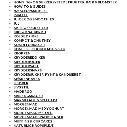
HONNING- OG SUKKERSYLTEDE FRUGTER, BÆR & BLOMSTER
HOW TO & GUIDES
HÆKLEOPSKRIFTER
ISKAFFE
JUICER OG SMOOTHIES
JUL
KARTOFFELRETTER
KIKS & KNÆKBRØD
KOLDE DRIKKE
KOMPOT & CHUTNEY
KONDITORKAGER
KONFEKT, CHOKOLADE & SLIK
KROPPEN
KRYDDEREDDIKER
KRYDDEROLIER
KRYDDERSALT
KRYDDERSNAPS
KRYDDERSUKKER, PYNT & KANDISERET
KØKKENHAVEN
LIKØRER
LIVSSTIL
MADBRØD
MARENGSKAGER
MARMELADE & SYLTETØJ
MORGENMAD
MORGENMAD MED YOGHURT
MORGENMAD MED ÆG
MORGENMADSPANDEKAGER
MUFFINS & CUPCAKES
NATURLIG KROPSPLEJE