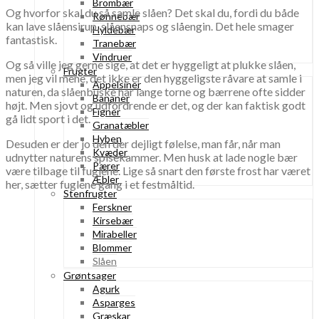
Brombær
Og hvorfor skal du så samle slåen? Det skal du, fordi du både
Rønnebær
kan lave slåensirup, slåensnaps og slåengin. Det hele smager
Hyldebær
fantastisk.
Tranebær
Vindruer
Og så ville jeg gerne sige, at det er hyggeligt at plukke slåen,
Frugter
men jeg vil mene, det ikke er den hyggeligste råvare at samle i
Appelsiner
naturen, da slåenbuske har lange torne og bærrene ofte sidder
Bananer
højt. Men sjovt og udfordrende er det, og der kan faktisk godt
Figner
gå lidt sport i det.
Granatæbler
Hyben
Desuden er der jo den der dejligt følelse, man får, når man
Kvæder
udnytter naturens spisekammer. Men husk at lade nogle bær
Pærer
være tilbage til fuglene. Lige så snart den første frost har været
Æbler
her, sætter fuglene gang i et festmåltid.
Stenfrugter
Ferskner
Kirsebær
Mirabeller
Blommer
Slåen
Grøntsager
Agurk
Asparges
Græskar