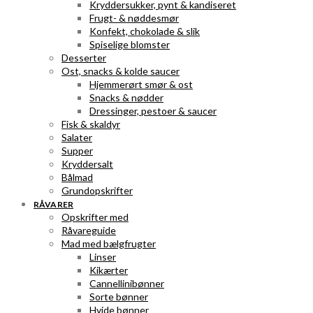
Kryddersukker, pynt & kandiseret
Frugt- & nøddesmør
Konfekt, chokolade & slik
Spiselige blomster
Desserter
Ost, snacks & kolde saucer
Hjemmerørt smør & ost
Snacks & nødder
Dressinger, pestoer & saucer
Fisk & skaldyr
Salater
Supper
Kryddersalt
Bålmad
Grundopskrifter
RÅVARER
Opskrifter med
Råvareguide
Mad med bælgfrugter
Linser
Kikærter
Cannellinibønner
Sorte bønner
Hvide bønner