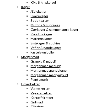
Kiks & knækbrød
Kager
Æblekager
Skærekager
Søde tærter
Muffins & cupcakes
Gærkager & sammenlagte kager
Konditorkager
Marengskager
Småkager & cookies
Vafler & pandekager
Fastelavnsboller
Morgenmad
Granola & müesli
Morgenmad med æg
Morgenmadspandekager
Morgenmad med yoghurt
Plantemælk
Hovedretter
Varme retter
Vegetarretter
Kartoffelretter
Grillmad
Tilbehør