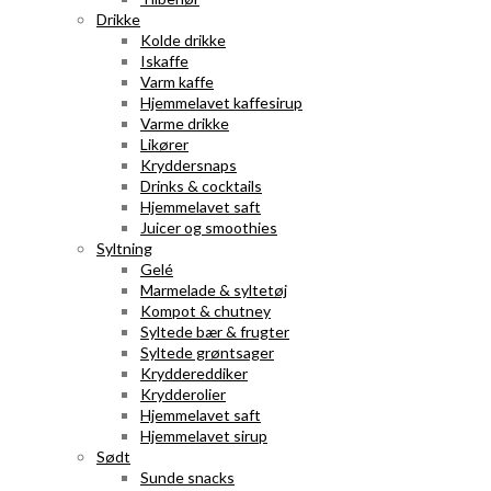
Drikke
Kolde drikke
Iskaffe
Varm kaffe
Hjemmelavet kaffesirup
Varme drikke
Likører
Kryddersnaps
Drinks & cocktails
Hjemmelavet saft
Juicer og smoothies
Syltning
Gelé
Marmelade & syltetøj
Kompot & chutney
Syltede bær & frugter
Syltede grøntsager
Kryddereddiker
Krydderolier
Hjemmelavet saft
Hjemmelavet sirup
Sødt
Sunde snacks