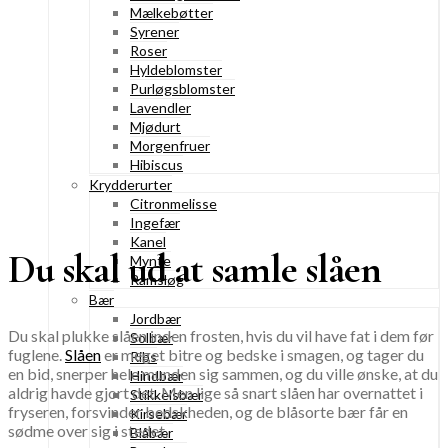
Mælkebøtter
Syrener
Roser
Hyldeblomster
Purløgsblomster
Lavendler
Mjødurt
Morgenfruer
Hibiscus
Krydderurter
Citronmelisse
Ingefær
Kanel
Du skal ud at samle slåen
Mynte
Ramsløg
Bær
Jordbær
Du skal plukke slåen inden frosten, hvis du vil have fat i dem før
Solbær
fuglene.
Slåen
er meget bitre og bedske i smagen, og tager du
Ribs
en bid, snerper hele munden sig sammen, og du ville ønske, at du
Hindbær
aldrig havde gjort det. Men lige så snart slåen har overnattet i
Stikkelsbær
fryseren, forsvinder bedskheden, og de blåsorte bær får en
Kirsebær
sødme over sig i stedet.
Blåbær