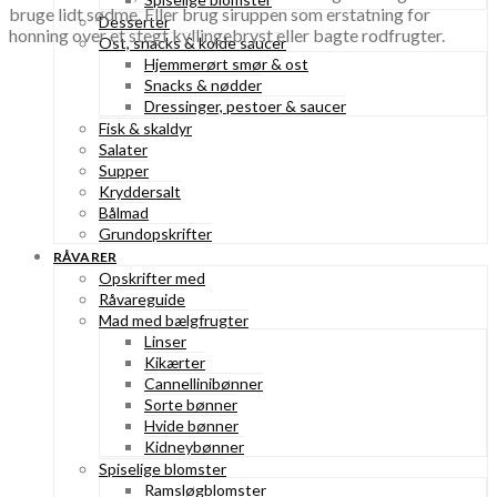
bruge lidt sødme. Eller brug siruppen som erstatning for
Desserter
honning over et stegt kyllingebryst eller bagte rodfrugter.
Ost, snacks & kolde saucer
Hjemmerørt smør & ost
Snacks & nødder
Dressinger, pestoer & saucer
Fisk & skaldyr
Salater
Supper
Kryddersalt
Bålmad
Grundopskrifter
RÅVARER
Opskrifter med
Råvareguide
Mad med bælgfrugter
Linser
Kikærter
Cannellinibønner
Sorte bønner
Hvide bønner
Kidneybønner
Spiselige blomster
Ramsløgblomster