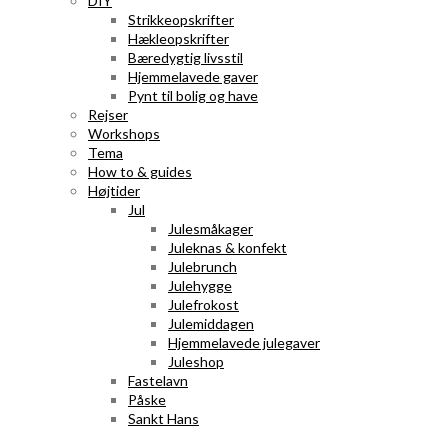
DIY
Strikkeopskrifter
Hækleopskrifter
Bæredygtig livsstil
Hjemmelavede gaver
Pynt til bolig og have
Rejser
Workshops
Tema
How to & guides
Højtider
Jul
Julesmåkager
Juleknas & konfekt
Julebrunch
Julehygge
Julefrokost
Julemiddagen
Hjemmelavede julegaver
Juleshop
Fastelavn
Påske
Sankt Hans