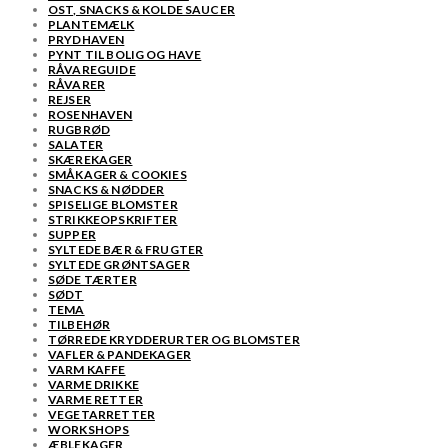
OST, SNACKS & KOLDE SAUCER
PLANTEMÆLK
PRYDHAVEN
PYNT TIL BOLIG OG HAVE
RÅVAREGUIDE
RÅVARER
REJSER
ROSENHAVEN
RUGBRØD
SALATER
SKÆREKAGER
SMÅKAGER & COOKIES
SNACKS & NØDDER
SPISELIGE BLOMSTER
STRIKKEOPSKRIFTER
SUPPER
SYLTEDE BÆR & FRUGTER
SYLTEDE GRØNTSAGER
SØDE TÆRTER
SØDT
TEMA
TILBEHØR
TØRREDE KRYDDERURTER OG BLOMSTER
VAFLER & PANDEKAGER
VARM KAFFE
VARME DRIKKE
VARME RETTER
VEGETARRETTER
WORKSHOPS
ÆBLEKAGER