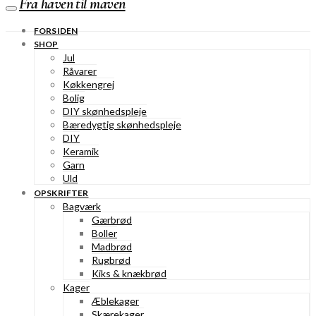
Fra haven til maven
FORSIDEN
SHOP
Jul
Råvarer
Køkkengrej
Bolig
DIY skønhedspleje
Bæredygtig skønhedspleje
DIY
Keramik
Garn
Uld
OPSKRIFTER
Bagværk
Gærbrød
Boller
Madbrød
Rugbrød
Kiks & knækbrød
Kager
Æblekager
Skærekager