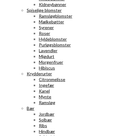
Kidneybønner
Spiselige blomster
Ramsløgblomster
Mælkebøtter
Syrener
Roser
Hyldeblomster
Purløgsblomster
Lavendler
Mjødurt
Morgenfruer
Hibiscus
Krydderurter
Citronmelisse
Ingefær
Kanel
Mynte
Ramsløg
Bær
Jordbær
Solbær
Ribs
Hindbær