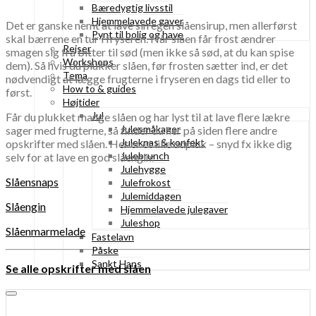
Bæredygtig livsstil
Hjemmelavede gaver
Det er ganske nemt at lave sin egen slåensirup, men allerførst
Pynt til bolig og have
skal bærrene en tur i fryseren. Når slåen får frost ændrer
Rejser
smagen sig fra bitter til sød (men ikke så sød, at du kan spise
Workshops
dem). Så hvis du plukker slåen, før frosten sætter ind, er det
Tema
nødvendigt at lægge frugterne i fryseren en dags tid eller to
How to & guides
først.
Højtider
Jul
Får du plukket mange slåen og har lyst til at lave flere lækre
Julesmåkager
sager med frugterne, så finder du her på siden flere andre
Juleknas & konfekt
opskrifter med slåen. Her er et lille udpluk – snyd fx ikke dig
Julebrunch
selv for at lave en god slåengin:
Julehygge
Slåensnaps
Julefrokost
Julemiddagen
Slåengin
Hjemmelavede julegaver
Juleshop
Slåenmarmelade
Fastelavn
Påske
Sankt Hans
Se alle opskrifter med slåen