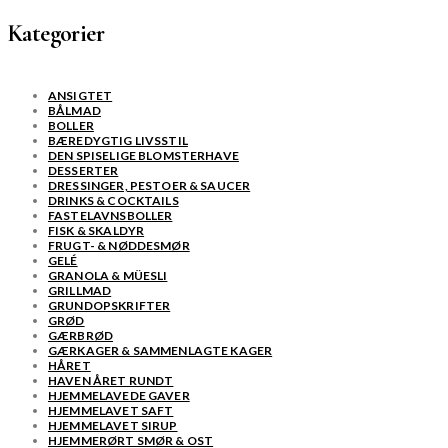
Kategorier
ANSIGTET
BÅLMAD
BOLLER
BÆREDYGTIG LIVSSTIL
DEN SPISELIGE BLOMSTERHAVE
DESSERTER
DRESSINGER, PESTOER & SAUCER
DRINKS & COCKTAILS
FASTELAVNSBOLLER
FISK & SKALDYR
FRUGT- & NØDDESMØR
GELÉ
GRANOLA & MÜESLI
GRILLMAD
GRUNDOPSKRIFTER
GRØD
GÆRBRØD
GÆRKAGER & SAMMENLAGTE KAGER
HÅRET
HAVEN ÅRET RUNDT
HJEMMELAVEDE GAVER
HJEMMELAVET SAFT
HJEMMELAVET SIRUP
HJEMMERØRT SMØR & OST