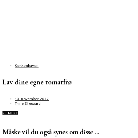
Køkkenhaven
Lav dine egne tomatfrø
13. november 2017
Trine Ellegaard
SE MERE
Måske vil du også synes om disse ...