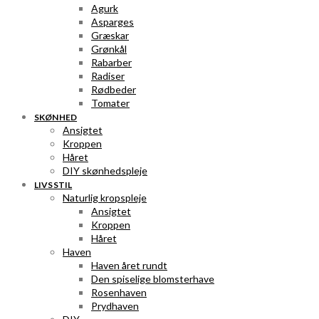
Agurk
Asparges
Græskar
Grønkål
Rabarber
Radiser
Rødbeder
Tomater
SKØNHED
Ansigtet
Kroppen
Håret
DIY skønhedspleje
LIVSSTIL
Naturlig kropspleje
Ansigtet
Kroppen
Håret
Haven
Haven året rundt
Den spiselige blomsterhave
Rosenhaven
Prydhaven