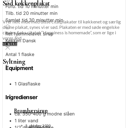
Sød køkkenplakat
Forb. tid
10
minutter
min
Tilb. tid
20
minutter
min
Samlet tid
30
minutter
min
Vi er helt vilde med disse citatplakater til køkkenet og særlig
denne plakat, synes vi er sød. Plakaten er med søde engelske
citater, f.eks citatet “Happiness is homemade”, som er lige i
Ret
hjemmelavet sirup
vores ånd.
Køkken
Dansk
SE MERE
Antal
1
flaske
Syltning
Equipment
1 Glasflaske
Ingredienser
Brombærsirup
ca. 350-400
g
modne slåen
1
liter
vand
5. oktober 2020
1/2
dl
æbleeddike