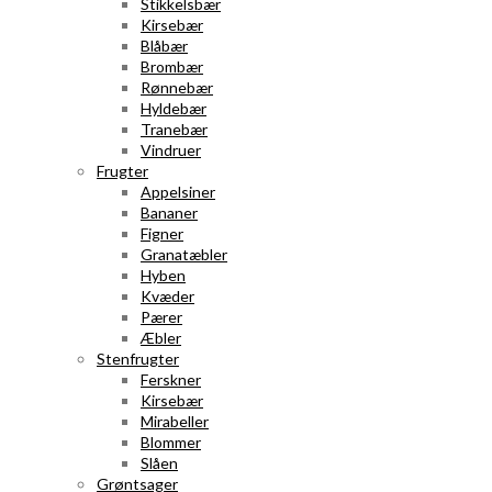
Stikkelsbær
Kirsebær
Blåbær
Brombær
Rønnebær
Hyldebær
Tranebær
Vindruer
Frugter
Appelsiner
Bananer
Figner
Granatæbler
Hyben
Kvæder
Pærer
Æbler
Stenfrugter
Ferskner
Kirsebær
Mirabeller
Blommer
Slåen
Grøntsager