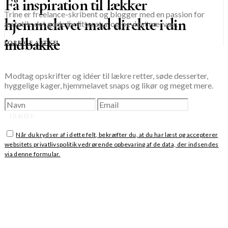
Få inspiration til lækker
Trine er freelance-skribent og blogger med en passion for
hjemmelavet mad direkte i din
æstetik, det gode liv, litteratur og bevidst nærvær.
indbakke
FORRIGE ARTIKEL
Modtag opskrifter og idéer til lækre retter, søde desserter,
hyggelige kager, hjemmelavet snaps og likør og meget mere.
TILMELD
Når du krydser af i dette felt, bekræfter du, at du har læst og accepterer
websitets privatlivspolitik vedrørende opbevaring af de data, der indsendes
via denne formular.