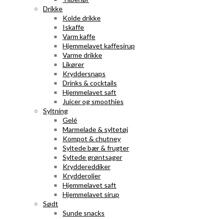
Drikke
Kolde drikke
Iskaffe
Varm kaffe
Hjemmelavet kaffesirup
Varme drikke
Likører
Kryddersnaps
Drinks & cocktails
Hjemmelavet saft
Juicer og smoothies
Syltning
Gelé
Marmelade & syltetøj
Kompot & chutney
Syltede bær & frugter
Syltede grøntsager
Kryddereddiker
Krydderolier
Hjemmelavet saft
Hjemmelavet sirup
Sødt
Sunde snacks