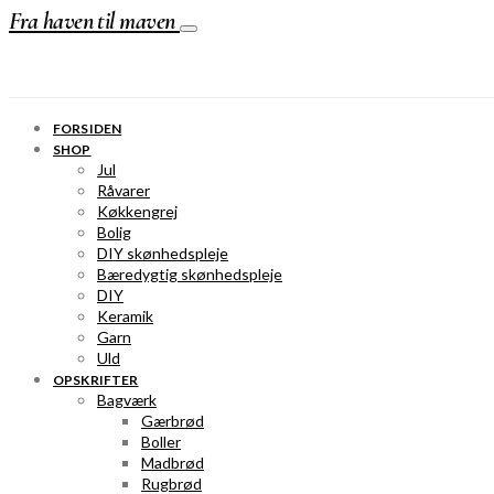
Fra haven til maven
FORSIDEN
SHOP
Jul
Råvarer
Køkkengrej
Bolig
DIY skønhedspleje
Bæredygtig skønhedspleje
DIY
Keramik
Garn
Uld
OPSKRIFTER
Bagværk
Gærbrød
Boller
Madbrød
Rugbrød