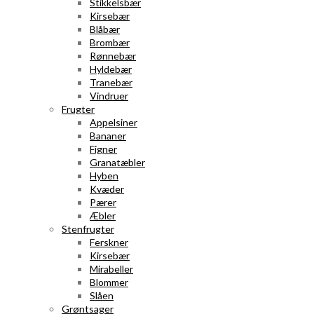
Stikkelsbær
Kirsebær
Blåbær
Brombær
Rønnebær
Hyldebær
Tranebær
Vindruer
Frugter
Appelsiner
Bananer
Figner
Granatæbler
Hyben
Kvæder
Pærer
Æbler
Stenfrugter
Ferskner
Kirsebær
Mirabeller
Blommer
Slåen
Grøntsager