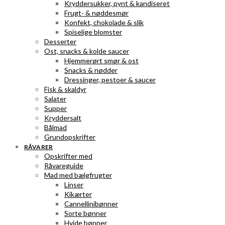
Kryddersukker, pynt & kandiseret
Frugt- & nøddesmør
Konfekt, chokolade & slik
Spiselige blomster
Desserter
Ost, snacks & kolde saucer
Hjemmerørt smør & ost
Snacks & nødder
Dressinger, pestoer & saucer
Fisk & skaldyr
Salater
Supper
Kryddersalt
Bålmad
Grundopskrifter
RÅVARER
Opskrifter med
Råvareguide
Mad med bælgfrugter
Linser
Kikærter
Cannellinibønner
Sorte bønner
Hvide bønner