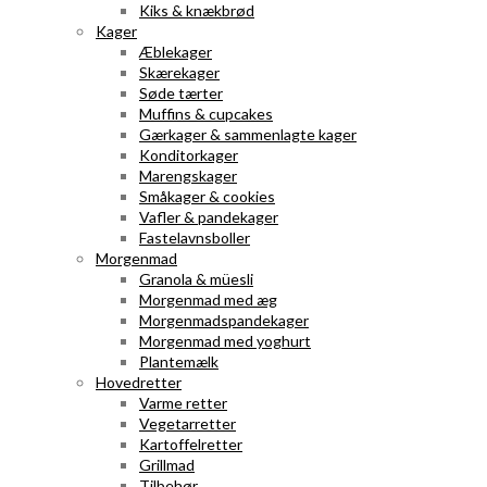
Kiks & knækbrød
Kager
Æblekager
Skærekager
Søde tærter
Muffins & cupcakes
Gærkager & sammenlagte kager
Konditorkager
Marengskager
Småkager & cookies
Vafler & pandekager
Fastelavnsboller
Morgenmad
Granola & müesli
Morgenmad med æg
Morgenmadspandekager
Morgenmad med yoghurt
Plantemælk
Hovedretter
Varme retter
Vegetarretter
Kartoffelretter
Grillmad
Tilbehør