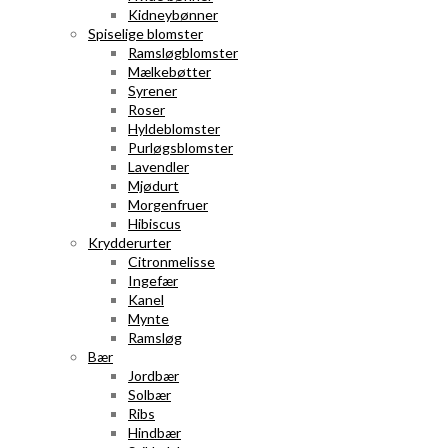
Kidneybønner
Spiselige blomster
Ramsløgblomster
Mælkebøtter
Syrener
Roser
Hyldeblomster
Purløgsblomster
Lavendler
Mjødurt
Morgenfruer
Hibiscus
Krydderurter
Citronmelisse
Ingefær
Kanel
Mynte
Ramsløg
Bær
Jordbær
Solbær
Ribs
Hindbær