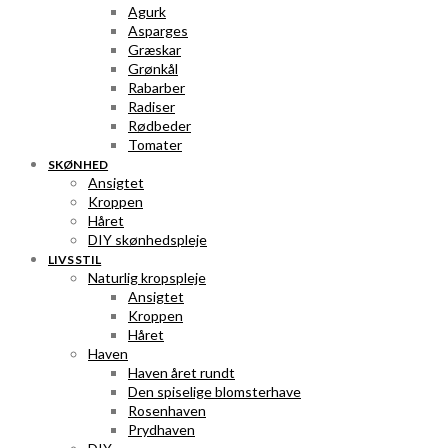
Agurk
Asparges
Græskar
Grønkål
Rabarber
Radiser
Rødbeder
Tomater
SKØNHED
Ansigtet
Kroppen
Håret
DIY skønhedspleje
LIVSSTIL
Naturlig kropspleje
Ansigtet
Kroppen
Håret
Haven
Haven året rundt
Den spiselige blomsterhave
Rosenhaven
Prydhaven