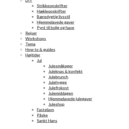
DIY
Strikkeopskrifter
Hækleopskrifter
Bæredygtig livsstil
Hjemmelavede gaver
Pynt til bolig og have
Rejser
Workshops
Tema
How to & guides
Højtider
Jul
Julesmåkager
Juleknas & konfekt
Julebrunch
Julehygge
Julefrokost
Julemiddagen
Hjemmelavede julegaver
Juleshop
Fastelavn
Påske
Sankt Hans