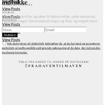
indbakke
View Posts
DRINKS & COCKTAILS
View Posts
BÅLMAD
View Posts
Modtag opskrifter og idéer til lækre retter, søde desserter,
MADBRØD
hyggelige kager, hjemmelavet snaps og likør og meget mere.
View Posts
TILBEHØR
View Posts
TILMELD
GRILLMAD
View Posts
Når du krydser af i dette felt, bekræfter du, at du har læst og accepterer
websitets privatlivspolitik vedrørende opbevaring af de data, der indsendes
via denne formular.
FØLG FRA HAVEN TIL MAVEN PÅ INSTAGRAM
FRAHAVENTILMAVEN