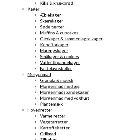
Kiks & knækbrød
Kager
Æblekager
Skærekager
Søde tærter
Muffins & cupcakes
Gærkager & sammenlagte kager
Konditorkager
Marengskager
Småkager & cookies
Vafler & pandekager
Fastelavnsboller
Morgenmad
Granola & müesli
Morgenmad med æg
Morgenmadspandekager
Morgenmad med yoghurt
Plantemælk
Hovedretter
Varme retter
Vegetarretter
Kartoffelretter
Grillmad
Tilbehør