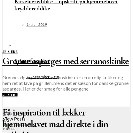
Kirsebæreddike – opskrift på hjemmelavet
kryddereddike
14. juli 2019
SE MERE
Grønne asparges med serranoskinke
Syltet fennikel
Grønne asparges med serranoskinke er en utrolig lækker og
17. december 2018
nem ret at lave på grillen, mens det er sæson for danske grønne
asparges. Her er der smag for alle pengene.
Forår
SE MERE
Få inspiration til lækker
KOLDE DRIKKE
View Posts
hjemmelavet mad direkte i din
ISKAFFE