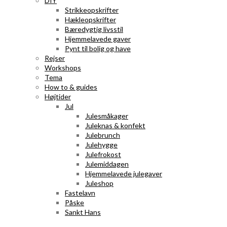
DIY
Strikkeopskrifter
Hækleopskrifter
Bæredygtig livsstil
Hjemmelavede gaver
Pynt til bolig og have
Rejser
Workshops
Tema
How to & guides
Højtider
Jul
Julesmåkager
Juleknas & konfekt
Julebrunch
Julehygge
Julefrokost
Julemiddagen
Hjemmelavede julegaver
Juleshop
Fastelavn
Påske
Sankt Hans