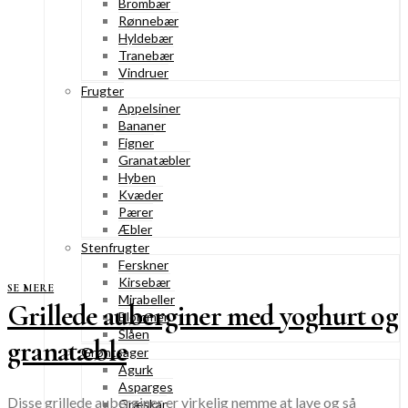
Brombær
Rønnebær
Hyldebær
Tranebær
Vindruer
Frugter
Appelsiner
Bananer
Figner
Granatæbler
Hyben
Kvæder
Pærer
Æbler
Stenfrugter
Ferskner
Kirsebær
SE MERE
Mirabeller
Grillede auberginer med yoghurt og
Blommer
Slåen
granatæble
Grøntsager
Agurk
Asparges
Disse grillede auberginer er virkelig nemme at lave og så
Græskar