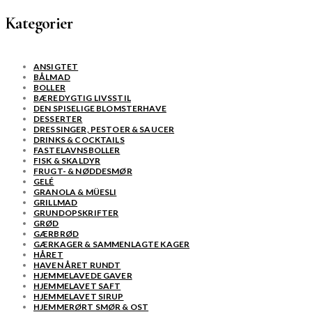
Kategorier
ANSIGTET
BÅLMAD
BOLLER
BÆREDYGTIG LIVSSTIL
DEN SPISELIGE BLOMSTERHAVE
DESSERTER
DRESSINGER, PESTOER & SAUCER
DRINKS & COCKTAILS
FASTELAVNSBOLLER
FISK & SKALDYR
FRUGT- & NØDDESMØR
GELÉ
GRANOLA & MÜESLI
GRILLMAD
GRUNDOPSKRIFTER
GRØD
GÆRBRØD
GÆRKAGER & SAMMENLAGTE KAGER
HÅRET
HAVEN ÅRET RUNDT
HJEMMELAVEDE GAVER
HJEMMELAVET SAFT
HJEMMELAVET SIRUP
HJEMMERØRT SMØR & OST