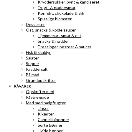
Kryddersukker, pynt & kandiseret
Frugt- & nøddesmør
Konfekt, chokolade & slik
Spiselige blomster
Desserter
Ost, snacks & kolde saucer
Hjemmerørt smør & ost
Snacks & nødder
Dressinger, pestoer & saucer
Fisk & skaldyr
Salater
Supper
Kryddersalt
Bålmad
Grundopskrifter
RÅVARER
Opskrifter med
Råvareguide
Mad med bælgfrugter
Linser
Kikærter
Cannellinibønner
Sorte bønner
Hvide bønner