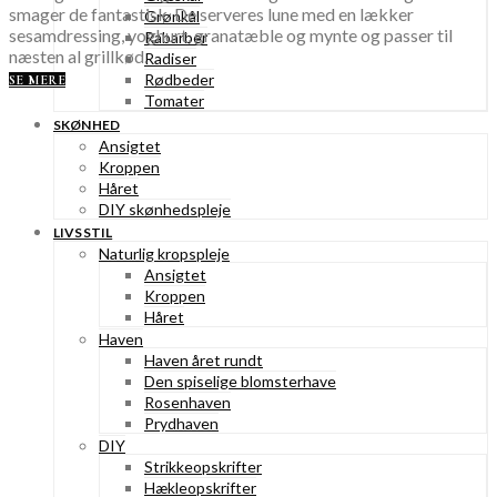
smager de fantastisk. De serveres lune med en lækker
Grønkål
sesamdressing, yoghurt, granatæble og mynte og passer til
Rabarber
næsten al grillkød.
Radiser
Rødbeder
SE MERE
Tomater
SKØNHED
Ansigtet
Kroppen
Håret
DIY skønhedspleje
LIVSSTIL
Naturlig kropspleje
Ansigtet
Kroppen
Håret
Haven
Haven året rundt
Den spiselige blomsterhave
Rosenhaven
Prydhaven
DIY
Strikkeopskrifter
Hækleopskrifter