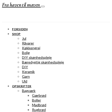
Fra haven til maven
FORSIDEN
SHOP
Jul
Råvarer
Køkkengrej
Bolig
DIY skønhedspleje
Bæredygtig skønhedspleje
DIY
Keramik
Garn
Uld
OPSKRIFTER
Bagværk
Gærbrød
Boller
Madbrød
Rugbrød