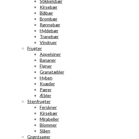
Stikkelsbær
Kirsebær
Blåbær
Brombær
Rønnebær
Hyldebær
Tranebær
Vindruer
Frugter
Appelsiner
Bananer
Figner
Granatæbler
Hyben
Kvæder
Pærer
Æbler
Stenfrugter
Ferskner
Kirsebær
Mirabeller
Blommer
Slåen
Grøntsager