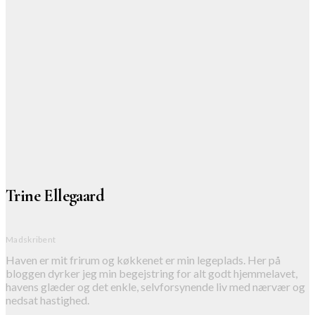
Trine Ellegaard
Madskribent
Haven er mit frirum og køkkenet er min legeplads. Her på
bloggen dyrker jeg min begejstring for alt godt hjemmelavet,
havens glæder og det enkle, selvforsynende liv med nærvær og
nedsat hastighed.