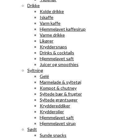
Drikke
Kolde drikke
Iskaffe
Varm kaffe
Hjemmelavet kaffesirup
Varme drikke
Likører
Kryddersnaps
Drinks & cocktails
Hjemmelavet saft
Juicer og smoothies
Syltning
Gelé
Marmelade & syltetøj
Kompot & chutney
Syltede bær & frugter
Syltede grøntsager
Kryddereddiker
Krydderolier
Hjemmelavet saft
Hjemmelavet sirup
Sødt
Sunde snacks