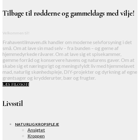
Tilbage til rødderne og gammeldags med vilje!
Velkommen til!
Frahaventilmaven.dk handler om moderne selvforsyning i det
små. Om at lave sin mad selv – fra bunden – og gerne af
hjemmedyrkede råvarer. Om at lave sig et spisekammer,
gemme forråd og konservere havens og naturens gaver. Om at
skabe sig et næringsrigt og meningsfyldt liv med hjemmelavet
mad, naturlig skønhedspleje, DIY-projekter og dyrkning af egne
grøntsager og krydderurter, bær og frugter.
LÆS FILOSOFI
Livsstil
NATURLIG KROPSPLEJE
Ansigtet
Kroppen