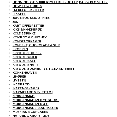
HONNING- OG SUKKERSYLTEDE FRUGTER, BÆR & BLOMSTER
HOW TO & GUIDES
HÆKLEOPSKRIFTER
ISKAFFE
JUICER OG SMOOTHIES
JUL
KARTOFFELRETTER
KIKS & KNÆKBRØD
KOLDE DRIKKE
KOMPOT & CHUTNEY
KONDITORKAGER
KONFEKT, CHOKOLADE & SLIK
KROPPEN
KRYDDEREDDIKER
KRYDDEROLIER
KRYDDERSALT
KRYDDERSNAPS
KRYDDERSUKKER, PYNT & KANDISERET
KØKKENHAVEN
LIKØRER
LIVSSTIL
MADBRØD
MARENGSKAGER
MARMELADE & SYLTETØJ
MORGENMAD
MORGENMAD MED YOGHURT
MORGENMAD MED ÆG
MORGENMADSPANDEKAGER
MUFFINS & CUPCAKES
NATURLIG KROPSPLEJE