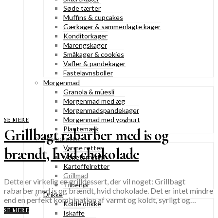
Søde tærter
Muffins & cupcakes
Gærkager & sammenlagte kager
Konditorkager
Marengskager
Småkager & cookies
Vafler & pandekager
Fastelavnsboller
Morgenmad
Granola & müesli
Morgenmad med æg
Morgenmadspandekager
Morgenmad med yoghurt
SE MERE
Plantemælk
Grillbagt rabarber med is og
Hovedretter
Varme retter
brændt, hvid chokolade
Vegetarretter
Kartoffelretter
Grillmad
Dette er virkelig en grilldessert, der vil noget: Grillbagt
Tilbehør
rabarber med is og brændt, hvid chokolade. Det er intet mindre
Drikke
end en perfekt kombination af varmt og koldt, syrligt og…
Kolde drikke
SE MERE
Iskaffe