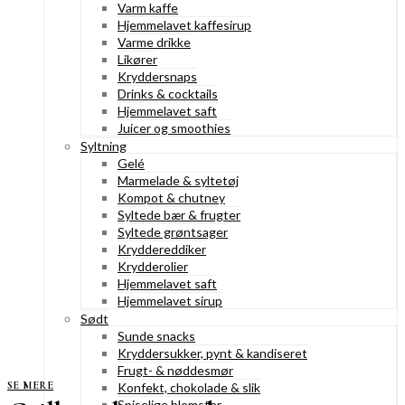
Varm kaffe
Hjemmelavet kaffesirup
Varme drikke
Likører
Kryddersnaps
Drinks & cocktails
Hjemmelavet saft
Juicer og smoothies
Syltning
Gelé
Marmelade & syltetøj
Kompot & chutney
Syltede bær & frugter
Syltede grøntsager
Kryddereddiker
Krydderolier
Hjemmelavet saft
Hjemmelavet sirup
Sødt
Sunde snacks
Kryddersukker, pynt & kandiseret
Frugt- & nøddesmør
SE MERE
Konfekt, chokolade & slik
Spiselige blomster