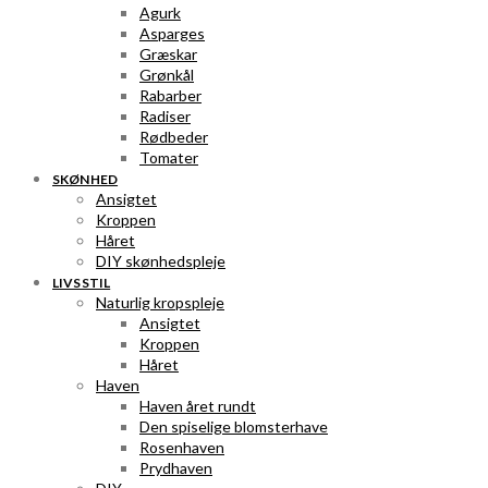
Agurk
Asparges
Græskar
Grønkål
Rabarber
Radiser
Rødbeder
Tomater
SKØNHED
Ansigtet
Kroppen
Håret
DIY skønhedspleje
LIVSSTIL
Naturlig kropspleje
Ansigtet
Kroppen
Håret
Haven
Haven året rundt
Den spiselige blomsterhave
Rosenhaven
Prydhaven