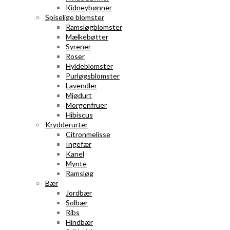
Kidneybønner
Spiselige blomster
Ramsløgblomster
Mælkebøtter
Syrener
Roser
Hyldeblomster
Purløgsblomster
Lavendler
Mjødurt
Morgenfruer
Hibiscus
Krydderurter
Citronmelisse
Ingefær
Kanel
Mynte
Ramsløg
Bær
Jordbær
Solbær
Ribs
Hindbær