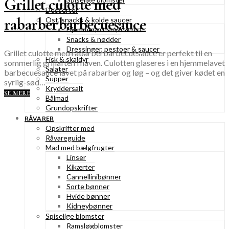
Grillet culotte med
Desserter
rabarberbarbecuesauce
Ost, snacks & kolde saucer
Hjemmerørt smør & ost
Snacks & nødder
Dressinger, pestoer & saucer
Grillet culotte med rabarberbarbecuesauce er perfekt til en
Fisk & skaldyr
sommerlig grillaften i haven. Culotten glaseres i en hjemmelavet
Salater
barbecuesauce lavet på rabarber og løg – og det giver kødet en
Supper
syrlig-sød…
Kryddersalt
SE MERE
Bålmad
Grundopskrifter
RÅVARER
Opskrifter med
Råvareguide
Mad med bælgfrugter
Linser
Kikærter
Cannellinibønner
Sorte bønner
Hvide bønner
Kidneybønner
Spiselige blomster
Ramsløgblomster