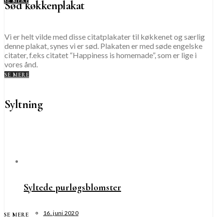
SE MERE
Sød køkkenplakat
Vi er helt vilde med disse citatplakater til køkkenet og særlig
denne plakat, synes vi er sød. Plakaten er med søde engelske
citater, f.eks citatet “Happiness is homemade”, som er lige i
vores ånd.
SE MERE
Syltning
Syltede purløgsblomster
16. juni 2020
SE MERE