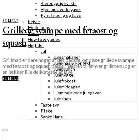
Bæredygtig livsstil
Hjemmelavede gaver
Pynt til bolig og have
SE MERE
Rejser
Grillede svampe med fetaost og
Workshops
Tema
squash
How to & guides
Højtider
Jul
Julesmåkager
Grillmad er bare noget af det bedste, og disse grillede svampe
Juleknas & konfekt
med fetaost og squash passer næsten til enhver grillmenu og er
Julebrunch
en lækker lille delikatesse at lave.
Julehygge
SE MERE
Julefrokost
Julemiddagen
Hjemmelavede julegaver
Juleshop
Fastelavn
Påske
Sankt Hans