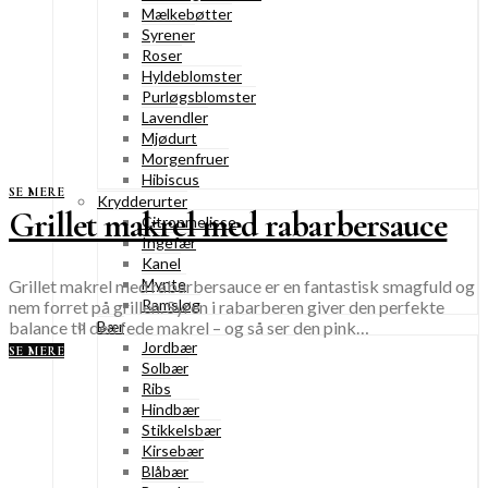
Mælkebøtter
Syrener
Roser
Hyldeblomster
Purløgsblomster
Lavendler
Mjødurt
Morgenfruer
Hibiscus
SE MERE
Krydderurter
Grillet makrel med rabarbersauce
Citronmelisse
Ingefær
Kanel
Mynte
Grillet makrel med rabarbersauce er en fantastisk smagfuld og
Ramsløg
nem forret på grillen. Syren i rabarberen giver den perfekte
balance til den fede makrel – og så ser den pink…
Bær
Jordbær
SE MERE
Solbær
Ribs
Hindbær
Stikkelsbær
Kirsebær
Blåbær