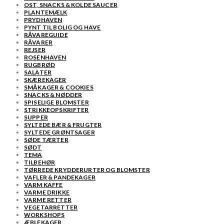
OST, SNACKS & KOLDE SAUCER
PLANTEMÆLK
PRYDHAVEN
PYNT TIL BOLIG OG HAVE
RÅVAREGUIDE
RÅVARER
REJSER
ROSENHAVEN
RUGBRØD
SALATER
SKÆREKAGER
SMÅKAGER & COOKIES
SNACKS & NØDDER
SPISELIGE BLOMSTER
STRIKKEOPSKRIFTER
SUPPER
SYLTEDE BÆR & FRUGTER
SYLTEDE GRØNTSAGER
SØDE TÆRTER
SØDT
TEMA
TILBEHØR
TØRREDE KRYDDERURTER OG BLOMSTER
VAFLER & PANDEKAGER
VARM KAFFE
VARME DRIKKE
VARME RETTER
VEGETARRETTER
WORKSHOPS
ÆBLEKAGER