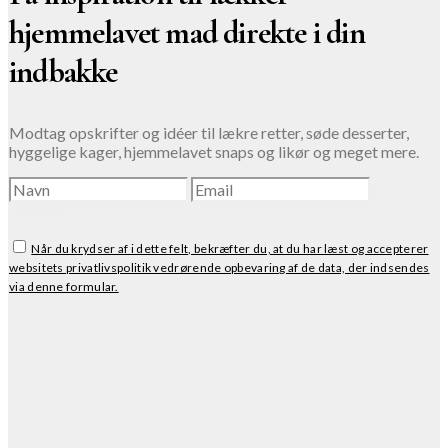
hjemmelavet mad direkte i din
indbakke
Modtag opskrifter og idéer til lækre retter, søde desserter,
hyggelige kager, hjemmelavet snaps og likør og meget mere.
TILMELD
Når du krydser af i dette felt, bekræfter du, at du har læst og accepterer
websitets privatlivspolitik vedrørende opbevaring af de data, der indsendes
via denne formular.