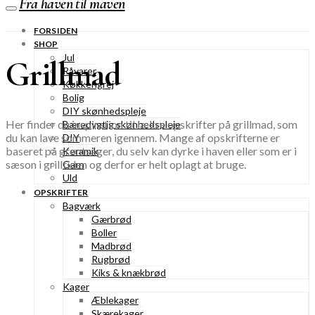
Fra haven til maven
FORSIDEN
SHOP
Jul
Grillmad
Råvarer
Køkkengrej
Bolig
DIY skønhedspleje
Her finder du inspiration til lækre opskrifter på grillmad, som
Bæredygtig skønhedspleje
du kan lave sommeren igennem. Mange af opskrifterne er
DIY
baseret på grøntsager, du selv kan dyrke i haven eller som er i
Keramik
sæson i grilltiden og derfor er helt oplagt at bruge.
Garn
Uld
OPSKRIFTER
Bagværk
Gærbrød
Boller
Madbrød
Rugbrød
Kiks & knækbrød
Kager
Æblekager
Skærekager