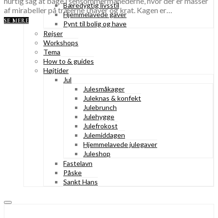
hurtig sag at bage i sensommermånederne, hvor der er masser
Bæredygtig livsstil
af mirabeller på træerne i haver og krat. Kagen er…
Hjemmelavede gaver
SE MERE
Pynt til bolig og have
Rejser
Workshops
Tema
How to & guides
Højtider
Jul
Julesmåkager
Juleknas & konfekt
Julebrunch
Julehygge
Julefrokost
Julemiddagen
Hjemmelavede julegaver
Juleshop
Fastelavn
Påske
Sankt Hans