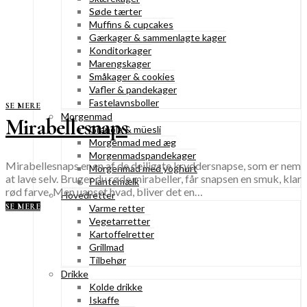
Søde tærter
Muffins & cupcakes
Gærkager & sammenlagte kager
Konditorkager
Marengskager
Småkager & cookies
Vafler & pandekager
Fastelavnsboller
SE MERE
Morgenmad
Mirabellesnaps
Granola & müesli
Morgenmad med æg
Morgenmadspandekager
Mirabellesnaps er en af de dejligste kryddersnapse, som er nem
Morgenmad med yoghurt
at lave selv. Bruger du røde mirabeller, får snapsen en smuk, klar
Plantemælk
rød farve. Men uanset hvad, bliver det en…
Hovedretter
SE MERE
Varme retter
Vegetarretter
Kartoffelretter
Grillmad
Tilbehør
Drikke
Kolde drikke
Iskaffe