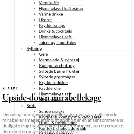
Varm kaffe
Hjemmelavet kaffesirup
Varme drikke
Likører
Kryddersnaps
Drinks & cocktails
Hjemmelavet saft
Juicer og smoothies
Syltning
Gelé
Marmelade & syltetøj
Kompot & chutney
Syltede bær & frugter
Syltede grøntsager
Kryddereddiker
Krydderolier
SE MERE
Hjemmelavet saft
Upside-down mirabellekage
Hjemmelavet sirup
Sødt
Sunde snacks
Denne upside-down mirabellekage med karamelliserede
Kryddersukker, pynt & kandiseret
mirabeller smager afsindigt godt og er en af sensommerens
Frugt- & nøddesmør
dejligste frugtkager. Har du ikke mirabeller, kan du erstatte
Konfekt, chokolade & slik
dem med en anden stenfrugt som fx…
Spiselige blomster