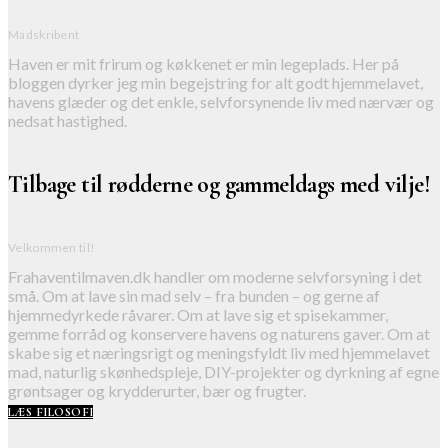
Madskribent
Haven er mit frirum og køkkenet er min legeplads. Her på
bloggen dyrker jeg min begejstring for alt godt hjemmelavet,
havens glæder og det enkle, selvforsynende liv med nærvær og
nedsat hastighed.
Tilbage til rødderne og gammeldags med vilje!
Velkommen til!
Frahaventilmaven.dk handler om moderne selvforsyning i det
små. Om at lave sin mad selv – fra bunden – og gerne af
hjemmedyrkede råvarer. Om at lave sig et spisekammer,
gemme forråd og konservere havens og naturens gaver. Om at
skabe sig et næringsrigt og meningsfyldt liv med hjemmelavet
mad, naturlig skønhedspleje, DIY-projekter og dyrkning af egne
grøntsager og krydderurter, bær og frugter.
LÆS FILOSOFI