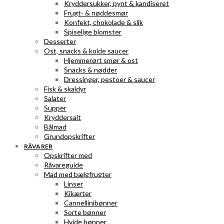
Kryddersukker, pynt & kandiseret
Frugt- & nøddesmør
Konfekt, chokolade & slik
Spiselige blomster
Desserter
Ost, snacks & kolde saucer
Hjemmerørt smør & ost
Snacks & nødder
Dressinger, pestoer & saucer
Fisk & skaldyr
Salater
Supper
Kryddersalt
Bålmad
Grundopskrifter
RÅVARER
Opskrifter med
Råvareguide
Mad med bælgfrugter
Linser
Kikærter
Cannellinibønner
Sorte bønner
Hvide bønner