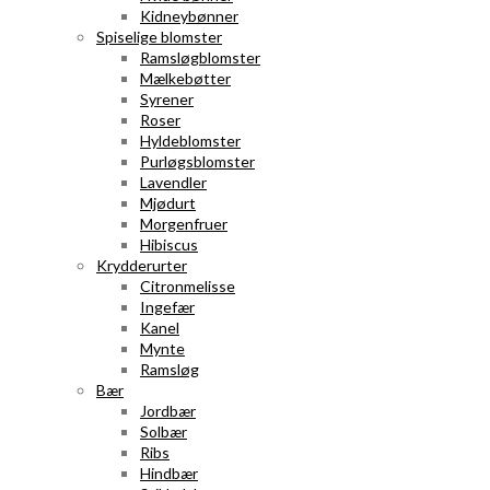
Kidneybønner
Spiselige blomster
Ramsløgblomster
Mælkebøtter
Syrener
Roser
Hyldeblomster
Purløgsblomster
Lavendler
Mjødurt
Morgenfruer
Hibiscus
Krydderurter
Citronmelisse
Ingefær
Kanel
Mynte
Ramsløg
Bær
Jordbær
Solbær
Ribs
Hindbær