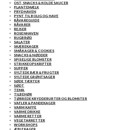
OST, SNACKS & KOLDE SAUCER
PLANTEMÆLK
PRYDHAVEN
PYNT TIL BOLIG OG HAVE
RÅVAREGUIDE
RÅVARER
REJSER
ROSENHAVEN
RUGBRØD
SALATER
SKÆREKAGER
SMÅKAGER & COOKIES
SNACKS & NØDDER
SPISELIGE BLOMSTER
STRIKKEOPSKRIFTER
SUPPER
SYLTEDE BÆR & FRUGTER
SYLTEDE GRØNTSAGER
SØDE TÆRTER
SØDT
TEMA
TILBEHØR
TØRREDE KRYDDERURTER OG BLOMSTER
VAFLER & PANDEKAGER
VARM KAFFE
VARME DRIKKE
VARME RETTER
VEGETARRETTER
WORKSHOPS
ÆBLEKAGER