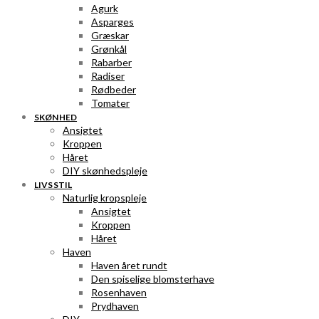
Agurk
Asparges
Græskar
Grønkål
Rabarber
Radiser
Rødbeder
Tomater
SKØNHED
Ansigtet
Kroppen
Håret
DIY skønhedspleje
LIVSSTIL
Naturlig kropspleje
Ansigtet
Kroppen
Håret
Haven
Haven året rundt
Den spiselige blomsterhave
Rosenhaven
Prydhaven