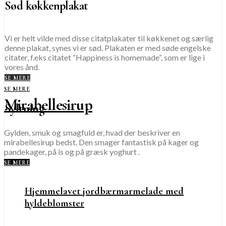
Sød køkkenplakat
Vi er helt vilde med disse citatplakater til køkkenet og særlig
denne plakat, synes vi er sød. Plakaten er med søde engelske
citater, f.eks citatet “Happiness is homemade”, som er lige i
vores ånd.
SE MERE
SE MERE
Mirabellesirup
Syltning
Gylden, smuk og smagfuld er, hvad der beskriver en
mirabellesirup bedst. Den smager fantastisk på kager og
pandekager, på is og på græsk yoghurt .
SE MERE
Hjemmelavet jordbærmarmelade med
hyldeblomster