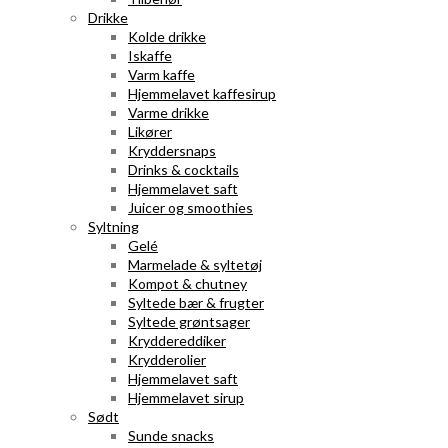
Drikke
Kolde drikke
Iskaffe
Varm kaffe
Hjemmelavet kaffesirup
Varme drikke
Likører
Kryddersnaps
Drinks & cocktails
Hjemmelavet saft
Juicer og smoothies
Syltning
Gelé
Marmelade & syltetøj
Kompot & chutney
Syltede bær & frugter
Syltede grøntsager
Kryddereddiker
Krydderolier
Hjemmelavet saft
Hjemmelavet sirup
Sødt
Sunde snacks