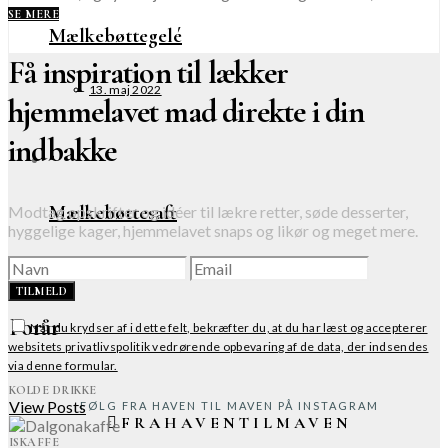
SE MERE
Mælkebøttegelé
Få inspiration til lækker
13. maj 2022
hjemmelavet mad direkte i din
indbakke
Mælkebøttesaft
Modtag opskrifter og idéer til lækre retter, søde desserter,
hyggelige kager, hjemmelavet snaps og likør og meget mere.
7. maj 2022
TILMELD
Forår
Når du krydser af i dette felt, bekræfter du, at du har læst og accepterer
websitets privatlivspolitik vedrørende opbevaring af de data, der indsendes
via denne formular.
KOLDE DRIKKE
View Posts
FØLG FRA HAVEN TIL MAVEN PÅ INSTAGRAM
FRAHAVENTILMAVEN
ISKAFFE