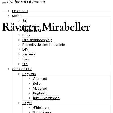
Fra haven til maven
FORSIDEN
SHOP
Jul
Råvarer: Mirabeller
Råvarer
Køkkengrej
Bolig
DIY skønhedspleje
Bæredygtig skønhedspleje
DIY
Keramik
Garn
Uld
OPSKRIFTER
Bagværk
Gærbrød
Boller
Madbrød
Rugbrød
Kiks & knækbrød
Kager
Æblekager
Skærekager