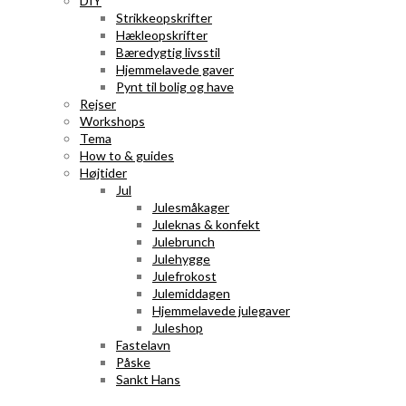
DIY
Strikkeopskrifter
Hækleopskrifter
Bæredygtig livsstil
Hjemmelavede gaver
Pynt til bolig og have
Rejser
Workshops
Tema
How to & guides
Højtider
Jul
Julesmåkager
Juleknas & konfekt
Julebrunch
Julehygge
Julefrokost
Julemiddagen
Hjemmelavede julegaver
Juleshop
Fastelavn
Påske
Sankt Hans