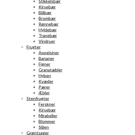
Stikkelsbær
Kirsebær
Blåbær
Brombær
Rønnebær
Hyldebær
Tranebær
Vindruer
Frugter
Appelsiner
Bananer
Figner
Granatæbler
Hyben
Kvæder
Pærer
Æbler
Stenfrugter
Ferskner
Kirsebær
Mirabeller
Blommer
Slåen
Grøntsager