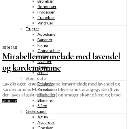
Brombær
Rønnebær
Hyldebær
Tranebær
Vindruer
Frugter
Appelsiner
Bananer
Figner
SE MERE
Granatæbler
Mirabellemarmelade med lavendel
Hyben
Kvæder
og kardemomme
Pærer
Æbler
Stenfrugter
Lav din egen krydrede mirabellemarmelade med lavendel og
Ferskner
kardemomme. Marmeladen bliver smuk orangegylden (hvis
Kirsebær
den laves af gule mirabeller) og smager skønt på ost og brød.
Mirabeller
Blommer
SE MERE
Slåen
Grøntsager
Agurk
Asparges
Græskar