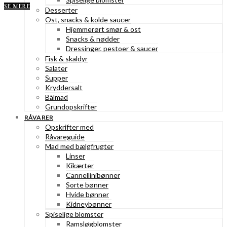
SE MERE
Desserter
Ost, snacks & kolde saucer
Hjemmerørt smør & ost
Snacks & nødder
Dressinger, pestoer & saucer
Fisk & skaldyr
Salater
Supper
Kryddersalt
Bålmad
Grundopskrifter
RÅVARER
Opskrifter med
Råvareguide
Mad med bælgfrugter
Linser
Kikærter
Cannellinibønner
Sorte bønner
Hvide bønner
Kidneybønner
Spiselige blomster
Ramsløgblomster