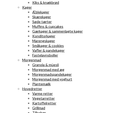
Kiks & knækbrød
Kager
Æblekager
Skærekager
Søde tærter
Muffins & cupcakes
Gærkager & sammenlagte kager
Konditorkager
Marengskager
Småkager & cookies
Vafler & pandekager
Fastelavnsboller
Morgenmad
Granola & müesli
Morgenmad med æg
Morgenmadspandekager
Morgenmad med yoghurt
Plantemælk
Hovedretter
Varme retter
Vegetarretter
Kartoffelretter
Grillmad
Tilbehør