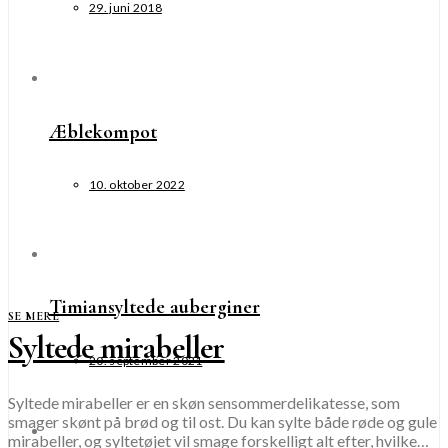
29. juni 2018
Æblekompot
10. oktober 2022
Timiansyltede auberginer
SE MERE
Syltede mirabeller
20. september 2021
Syltede mirabeller er en skøn sensommerdelikatesse, som
smager skønt på brød og til ost. Du kan sylte både røde og gule
mirabeller, og syltetøjet vil smage forskelligt alt efter, hvilke…