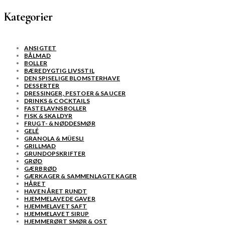
Kategorier
ANSIGTET
BÅLMAD
BOLLER
BÆREDYGTIG LIVSSTIL
DEN SPISELIGE BLOMSTERHAVE
DESSERTER
DRESSINGER, PESTOER & SAUCER
DRINKS & COCKTAILS
FASTELAVNSBOLLER
FISK & SKALDYR
FRUGT- & NØDDESMØR
GELÉ
GRANOLA & MÜESLI
GRILLMAD
GRUNDOPSKRIFTER
GRØD
GÆRBRØD
GÆRKAGER & SAMMENLAGTE KAGER
HÅRET
HAVEN ÅRET RUNDT
HJEMMELAVEDE GAVER
HJEMMELAVET SAFT
HJEMMELAVET SIRUP
HJEMMERØRT SMØR & OST