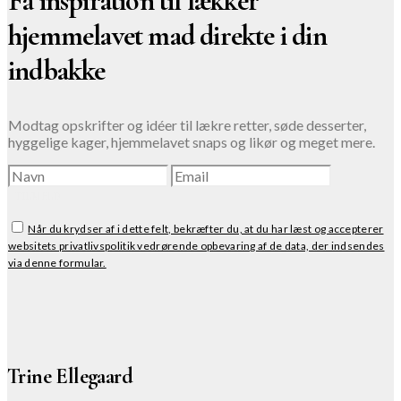
Få inspiration til lækker
hjemmelavet mad direkte i din
indbakke
Modtag opskrifter og idéer til lækre retter, søde desserter,
hyggelige kager, hjemmelavet snaps og likør og meget mere.
TILMELD
Når du krydser af i dette felt, bekræfter du, at du har læst og accepterer
websitets privatlivspolitik vedrørende opbevaring af de data, der indsendes
via denne formular.
Trine Ellegaard