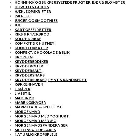
HONNING- OG SUKKERSYLTEDE FRUGTER, BÆR & BLOMSTER
HOW TO & GUIDES
HÆKLEOPSKRIFTER
ISKAFFE
JUICER OG SMOOTHIES
JUL
KARTOFFELRETTER
KIKS & KNÆKBRØD
KOLDE DRIKKE
KOMPOT & CHUTNEY
KONDITORKAGER
KONFEKT, CHOKOLADE & SLIK
KROPPEN
KRYDDEREDDIKER
KRYDDEROLIER
KRYDDERSALT
KRYDDERSNAPS
KRYDDERSUKKER, PYNT & KANDISERET
KØKKENHAVEN
LIKØRER
LIVSSTIL
MADBRØD
MARENGSKAGER
MARMELADE & SYLTETØJ
MORGENMAD
MORGENMAD MED YOGHURT
MORGENMAD MED ÆG
MORGENMADSPANDEKAGER
MUFFINS & CUPCAKES
NATURLIG KROPSPLEJE