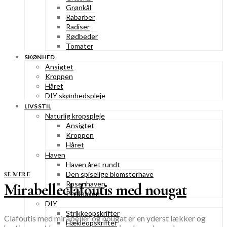
Grønkål
Rabarber
Radiser
Rødbeder
Tomater
SKØNHED
Ansigtet
Kroppen
Håret
DIY skønhedspleje
LIVSSTIL
Naturlig kropspleje
Ansigtet
Kroppen
Håret
Haven
Haven året rundt
Den spiselige blomsterhave
SE MERE
Rosenhaven
Mirabelleclafoutis med nougat
Prydhaven
DIY
Strikkeopskrifter
Clafoutis med mirabeller og nougat er en yderst lækker og
Hækleopskrifter