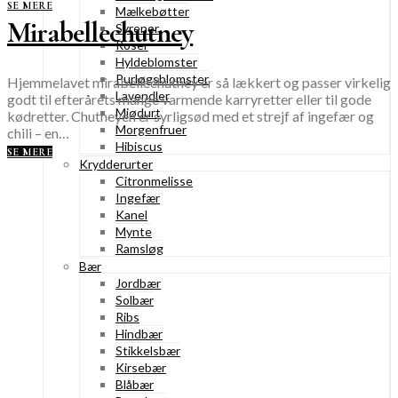
SE MERE
Mælkebøtter
Mirabellechutney
Syrener
Roser
Hyldeblomster
Purløgsblomster
Hjemmelavet mirabellechutney er så lækkert og passer virkelig
Lavendler
godt til efterårets mange varmende karryretter eller til gode
Mjødurt
kødretter. Chutneyen er syrligsød med et strejf af ingefær og
Morgenfruer
chili – en…
Hibiscus
SE MERE
Krydderurter
Citronmelisse
Ingefær
Kanel
Mynte
Ramsløg
Bær
Jordbær
Solbær
Ribs
Hindbær
Stikkelsbær
Kirsebær
Blåbær