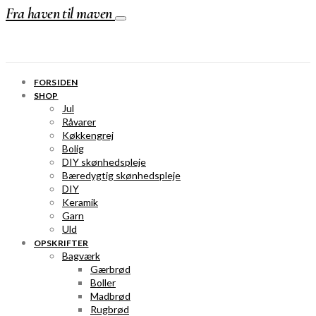
Fra haven til maven
FORSIDEN
SHOP
Jul
Råvarer
Køkkengrej
Bolig
DIY skønhedspleje
Bæredygtig skønhedspleje
DIY
Keramik
Garn
Uld
OPSKRIFTER
Bagværk
Gærbrød
Boller
Madbrød
Rugbrød