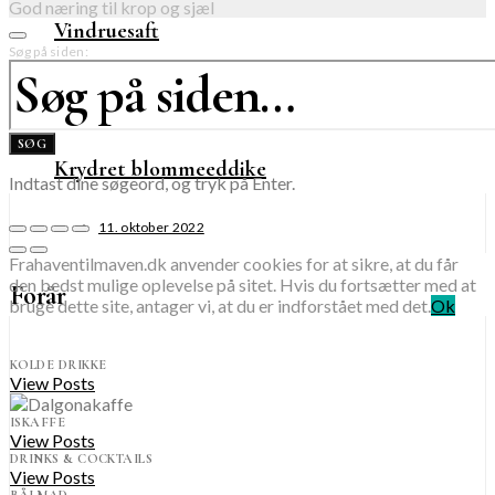
God næring til krop og sjæl
Vindruesaft
Søg på siden:
18. september 2023
SØG
Krydret blommeeddike
Indtast dine søgeord, og tryk på Enter.
11. oktober 2022
Frahaventilmaven.dk anvender cookies for at sikre, at du får
den bedst mulige oplevelse på sitet. Hvis du fortsætter med at
Forår
bruge dette site, antager vi, at du er indforstået med det.
Ok
KOLDE DRIKKE
View Posts
ISKAFFE
View Posts
DRINKS & COCKTAILS
View Posts
BÅLMAD