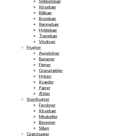
Stikkelsbær
Kirsebær
Blåbær
Brombær
Rønnebær
Hyldebær
Tranebær
Vindruer
Frugter
Appelsiner
Bananer
Figner
Granatæbler
Hyben
Kvæder
Pærer
Æbler
Stenfrugter
Ferskner
Kirsebær
Mirabeller
Blommer
Slåen
Grøntsager