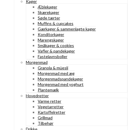
Kager
Æblekager
Skærekager
Søde tærter
Muffins & cupcakes
Gærkager & sammenlagte kager
Konditorkager
Marengskager
Småkager & cookies
Vafler & pandekager
Fastelavnsboller
Morgenmad
Granola & müesli
Morgenmad med æg
Morgenmadspandekager
Morgenmad med yoghurt
Plantemælk
Hovedretter
Varme retter
Vegetarretter
Kartoffelretter
Grillmad
Tilbehør
Drikke