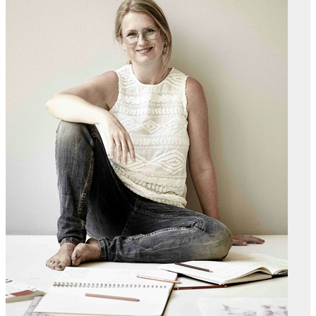
Agurk
Asparges
Græskar
Grønkål
Rabarber
Radiser
Rødbeder
Tomater
SKØNHED
Ansigtet
Kroppen
Håret
DIY skønhedspleje
LIVSSTIL
Naturlig kropspleje
Ansigtet
Kroppen
Håret
Haven
Haven året rundt
Den spiselige blomsterhave
Rosenhaven
Prydhaven
DIY