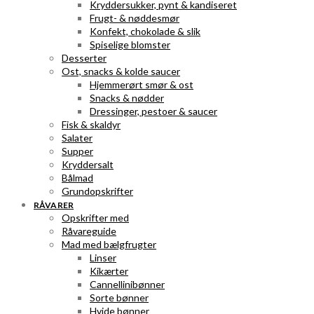
Kryddersukker, pynt & kandiseret
Frugt- & nøddesmør
Konfekt, chokolade & slik
Spiselige blomster
Desserter
Ost, snacks & kolde saucer
Hjemmerørt smør & ost
Snacks & nødder
Dressinger, pestoer & saucer
Fisk & skaldyr
Salater
Supper
Kryddersalt
Bålmad
Grundopskrifter
RÅVARER
Opskrifter med
Råvareguide
Mad med bælgfrugter
Linser
Kikærter
Cannellinibønner
Sorte bønner
Hvide bønner