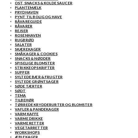
OST, SNACKS & KOLDE SAUCER
PLANTEMÆLK
PRYDHAVEN
PYNT TIL BOLIG OG HAVE
RÅVAREGUIDE
RÅVARER
REJSER
ROSENHAVEN
RUGBRØD
SALATER
SKÆREKAGER
SMÅKAGER & COOKIES
SNACKS & NØDDER
SPISELIGE BLOMSTER
STRIKKEOPSKRIFTER
SUPPER
SYLTEDE BÆR & FRUGTER
SYLTEDE GRØNTSAGER
SØDE TÆRTER
SØDT
TEMA
TILBEHØR
TØRREDE KRYDDERURTER OG BLOMSTER
VAFLER & PANDEKAGER
VARM KAFFE
VARME DRIKKE
VARME RETTER
VEGETARRETTER
WORKSHOPS
ÆBLEKAGER