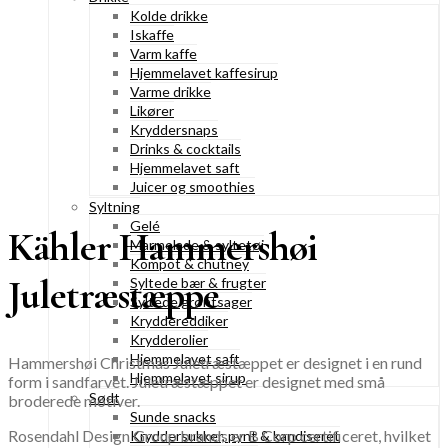
Kolde drikke
Iskaffe
Varm kaffe
Hjemmelavet kaffesirup
Varme drikke
Likører
Kryddersnaps
Drinks & cocktails
Hjemmelavet saft
Juicer og smoothies
Syltning
Gelé
Kähler Hammershøi
Marmelade & syltetøj
Kompot & chutney
Juletræstæppe
Syltede bær & frugter
Syltede grøntsager
Kryddereddiker
Krydderolier
Hjemmelavet saft
Hammershøi Christmas Juletræstæppet er designet i en rund
Hjemmelavet sirup
form i sandfarvet. Juletræstæppet er designet med små
Sødt
broderede motiver.
Sunde snacks
Rosendahl Design Group brands er B Corp certificeret, hvilket
Kryddersukker, pynt & kandiseret