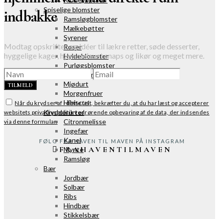
Spiselige blomster
indbakke
Ramsløgblomster
Mælkebøtter
Syrener
Modtag opskrifter og idéer til lækre retter, søde desserter,
Roser
hyggelige kager, hjemmelavet snaps og likør og meget mere.
Hyldeblomster
Purløgsblomster
Lavendler
Mjødurt
TILMELD
Morgenfruer
Hibiscus
Når du krydser af i dette felt, bekræfter du, at du har læst og accepterer
Krydderurter
websitets privatlivspolitik vedrørende opbevaring af de data, der indsendes
Citronmelisse
via denne formular.
Ingefær
Kanel
FØLG FRA HAVEN TIL MAVEN PÅ INSTAGRAM
FRAHAVENTILMAVEN
Mynte
Ramsløg
Bær
Jordbær
Solbær
Ribs
Hindbær
Stikkelsbær