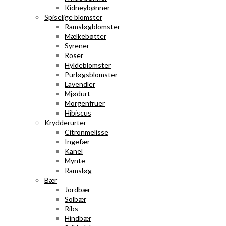
Kidneybønner
Spiselige blomster
Ramsløgblomster
Mælkebøtter
Syrener
Roser
Hyldeblomster
Purløgsblomster
Lavendler
Mjødurt
Morgenfruer
Hibiscus
Krydderurter
Citronmelisse
Ingefær
Kanel
Mynte
Ramsløg
Bær
Jordbær
Solbær
Ribs
Hindbær