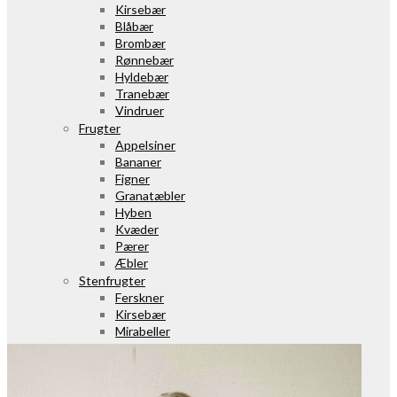
Kirsebær
Blåbær
Brombær
Rønnebær
Hyldebær
Tranebær
Vindruer
Frugter
Appelsiner
Bananer
Figner
Granatæbler
Hyben
Kvæder
Pærer
Æbler
Stenfrugter
Ferskner
Kirsebær
Mirabeller
Blommer
Slåen
Grøntsager