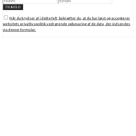
TILMELD
Når du krydser af i dette felt, bekræfter du, at du har læst og accepterer
websitets privatlivspolitik vedrørende opbevaring af de data, der indsendes
via denne formular.