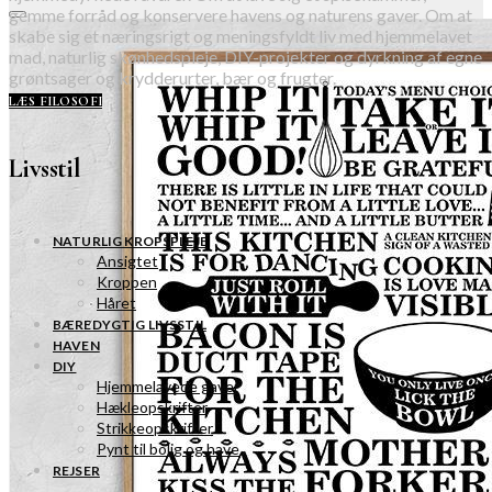
gemme forråd og konservere havens og naturens gaver. Om at
skabe sig et næringsrigt og meningsfyldt liv med hjemmelavet
mad, naturlig skønhedspleje, DIY-projekter og dyrkning af egne
grøntsager og krydderurter, bær og frugter.
LÆS FILOSOFI
Livsstil
NATURLIG KROPSPLEJE
Ansigtet
Kroppen
Håret
BÆREDYGTIG LIVSSTIL
HAVEN
DIY
Hjemmelavede gaver
Hækleopskrifter
Strikkeopskrifter
Pynt til bolig og have
REJSER