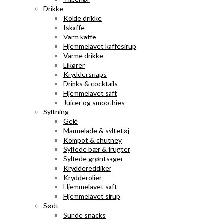
Drikke
Kolde drikke
Iskaffe
Varm kaffe
Hjemmelavet kaffesirup
Varme drikke
Likører
Kryddersnaps
Drinks & cocktails
Hjemmelavet saft
Juicer og smoothies
Syltning
Gelé
Marmelade & syltetøj
Kompot & chutney
Syltede bær & frugter
Syltede grøntsager
Kryddereddiker
Krydderolier
Hjemmelavet saft
Hjemmelavet sirup
Sødt
Sunde snacks