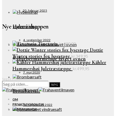
20. februar 2025
Nye varer i shoppen
Hybensirup
4. september 2022
Tinctoria
kr.
400,00
Dottir
Winter stories fox lysestage
kr.
349,95
Rabarbermarmelade lavet i ovnen
Kähler
Hammershøi Juletræstæppe
kr.
499,95
7. maj 2020
Søg på siden:
SØG
Brombærsaft
OM
PRIVATLIVSPOLITIK
14. september 2022
LIVSSTILSSHOP