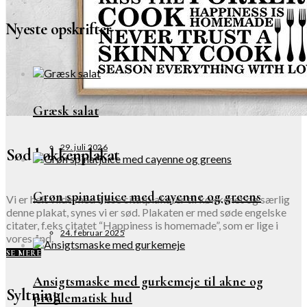
Nyeste opskrifter
Græsk salat
29. juli 2026
Sød køkkenplakat
Grøn spinatjuice med cayenne og greens
Vi er helt vilde med disse citatplakater til køkkenet og særlig
denne plakat, synes vi er sød. Plakaten er med søde engelske
citater, f.eks citatet “Happiness is homemade”, som er lige i
24. februar 2025
vores ånd.
SE MERE
Ansigtsmaske med gurkemeje til akne og
Syltning
problematisk hud