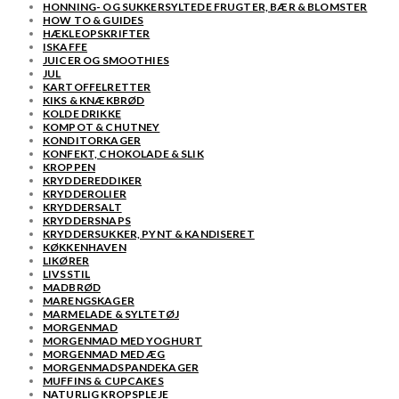
HONNING- OG SUKKERSYLTEDE FRUGTER, BÆR & BLOMSTER
HOW TO & GUIDES
HÆKLEOPSKRIFTER
ISKAFFE
JUICER OG SMOOTHIES
JUL
KARTOFFELRETTER
KIKS & KNÆKBRØD
KOLDE DRIKKE
KOMPOT & CHUTNEY
KONDITORKAGER
KONFEKT, CHOKOLADE & SLIK
KROPPEN
KRYDDEREDDIKER
KRYDDEROLIER
KRYDDERSALT
KRYDDERSNAPS
KRYDDERSUKKER, PYNT & KANDISERET
KØKKENHAVEN
LIKØRER
LIVSSTIL
MADBRØD
MARENGSKAGER
MARMELADE & SYLTETØJ
MORGENMAD
MORGENMAD MED YOGHURT
MORGENMAD MED ÆG
MORGENMADSPANDEKAGER
MUFFINS & CUPCAKES
NATURLIG KROPSPLEJE