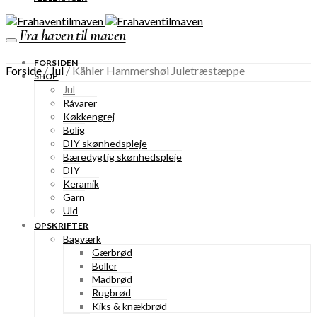
Fra haven til maven
FORSIDEN
Forside
/
Jul
/ Kähler Hammershøi Juletræstæppe
SHOP
Jul
Råvarer
Køkkengrej
Bolig
DIY skønhedspleje
Bæredygtig skønhedspleje
DIY
Keramik
Garn
Uld
OPSKRIFTER
Bagværk
Gærbrød
Boller
Madbrød
Rugbrød
Kiks & knækbrød