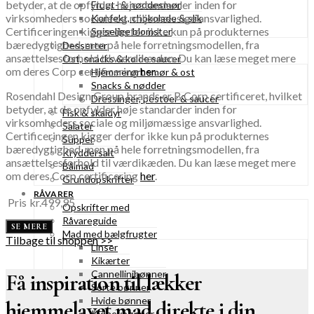
betyder, at de opfylder høje standarder inden for
Frugt- & nøddesmør
virksomheders sociale og miljømæssige ansvarlighed.
Konfekt, chokolade & slik
Certificeringen kigger derfor ikke kun på produkternes
Spiselige blomster
bæredygtighed, men på hele forretningsmodellen, fra
Desserter
ansættelsesforhold til værdikæden. Du kan læse meget mere
Ost, snacks & kolde saucer
om deres Corp certificering
her
.
Hjemmerørt smør & ost
Snacks & nødder
Rosendahl Design Group brands er B Corp certificeret, hvilket
Dressinger, pestoer & saucer
betyder, at de opfylder høje standarder inden for
Fisk & skaldyr
virksomheders sociale og miljømæssige ansvarlighed.
Salater
Certificeringen kigger derfor ikke kun på produkternes
Supper
bæredygtighed, men på hele forretningsmodellen, fra
Kryddersalt
ansættelsesforhold til værdikæden. Du kan læse meget mere
Bålmad
om deres Corp certificering
her
.
Grundopskrifter
RÅVARER
Pris
kr.
499,95
Opskrifter med
Råvareguide
SE MERE
Mad med bælgfrugter
Tilbage til shoppen >>
Linser
Kikærter
Cannellinibønner
Få inspiration til lækker
Sorte bønner
Hvide bønner
hjemmelavet mad direkte i din
Kidneybønner