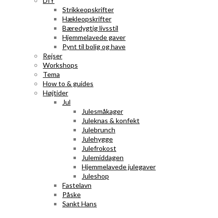
DIY
Strikkeopskrifter
Hækleopskrifter
Bæredygtig livsstil
Hjemmelavede gaver
Pynt til bolig og have
Rejser
Workshops
Tema
How to & guides
Højtider
Jul
Julesmåkager
Juleknas & konfekt
Julebrunch
Julehygge
Julefrokost
Julemiddagen
Hjemmelavede julegaver
Juleshop
Fastelavn
Påske
Sankt Hans