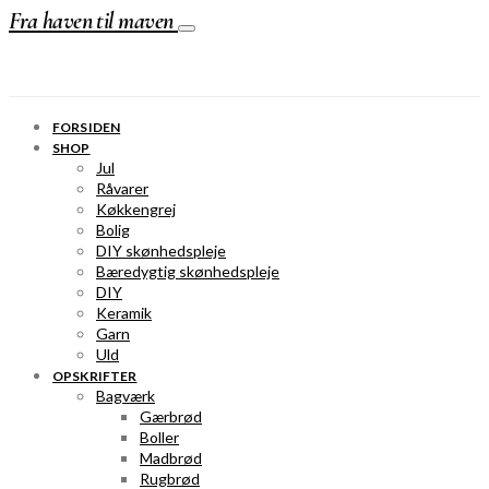
Fra haven til maven
FORSIDEN
SHOP
Jul
Råvarer
Køkkengrej
Bolig
DIY skønhedspleje
Bæredygtig skønhedspleje
DIY
Keramik
Garn
Uld
OPSKRIFTER
Bagværk
Gærbrød
Boller
Madbrød
Rugbrød