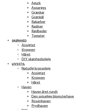
Agurk
Asparges
Græskar
Grønkål
Rabarber
Radiser
Rødbeder
Tomater
SKØNHED
Ansigtet
Kroppen
Håret
DIY skønhedspleje
LIVSSTIL
Naturlig kropspleje
Ansigtet
Kroppen
Håret
Haven
Haven året rundt
Den spiselige blomsterhave
Rosenhaven
Prydhaven