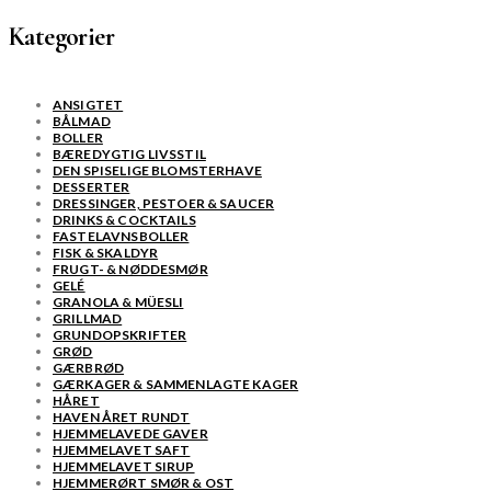
Kategorier
ANSIGTET
BÅLMAD
BOLLER
BÆREDYGTIG LIVSSTIL
DEN SPISELIGE BLOMSTERHAVE
DESSERTER
DRESSINGER, PESTOER & SAUCER
DRINKS & COCKTAILS
FASTELAVNSBOLLER
FISK & SKALDYR
FRUGT- & NØDDESMØR
GELÉ
GRANOLA & MÜESLI
GRILLMAD
GRUNDOPSKRIFTER
GRØD
GÆRBRØD
GÆRKAGER & SAMMENLAGTE KAGER
HÅRET
HAVEN ÅRET RUNDT
HJEMMELAVEDE GAVER
HJEMMELAVET SAFT
HJEMMELAVET SIRUP
HJEMMERØRT SMØR & OST