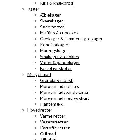
Kiks & knækbrød
Kager
Æblekager
Skærekager
Søde tærter
Muffins & cupcakes
Gærkager & sammenlagte kager
Konditorkager
Marengskager
Småkager & cookies
Vafler & pandekager
Fastelavnsboller
Morgenmad
Granola & müesli
Morgenmad med æg
Morgenmadspandekager
Morgenmad med yoghurt
Plantemælk
Hovedretter
Varme retter
Vegetarretter
Kartoffelretter
Grillmad
Tilbehør