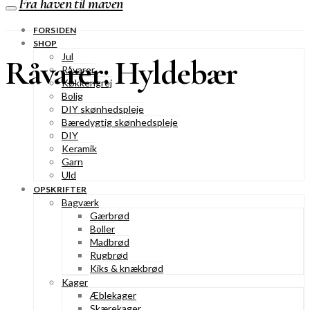
Fra haven til maven
FORSIDEN
SHOP
Jul
Råvarer: Hyldebær
Råvarer
Køkkengrej
Bolig
DIY skønhedspleje
Bæredygtig skønhedspleje
DIY
Keramik
Garn
Uld
OPSKRIFTER
Bagværk
Gærbrød
Boller
Madbrød
Rugbrød
Kiks & knækbrød
Kager
Æblekager
Skærekager