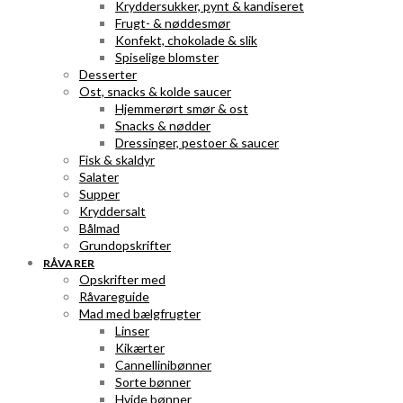
Kryddersukker, pynt & kandiseret
Frugt- & nøddesmør
Konfekt, chokolade & slik
Spiselige blomster
Desserter
Ost, snacks & kolde saucer
Hjemmerørt smør & ost
Snacks & nødder
Dressinger, pestoer & saucer
Fisk & skaldyr
Salater
Supper
Kryddersalt
Bålmad
Grundopskrifter
RÅVARER
Opskrifter med
Råvareguide
Mad med bælgfrugter
Linser
Kikærter
Cannellinibønner
Sorte bønner
Hvide bønner