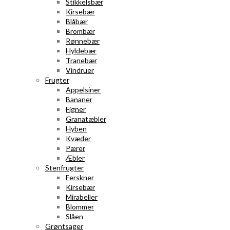
Stikkelsbær
Kirsebær
Blåbær
Brombær
Rønnebær
Hyldebær
Tranebær
Vindruer
Frugter
Appelsiner
Bananer
Figner
Granatæbler
Hyben
Kvæder
Pærer
Æbler
Stenfrugter
Ferskner
Kirsebær
Mirabeller
Blommer
Slåen
Grøntsager