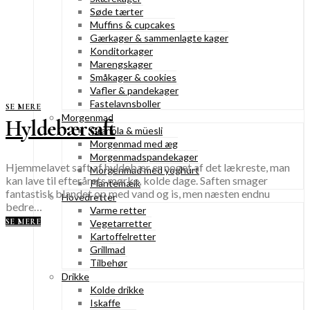
Søde tærter
Muffins & cupcakes
Gærkager & sammenlagte kager
Konditorkager
Marengskager
Småkager & cookies
Vafler & pandekager
Fastelavnsboller
SE MERE
Morgenmad
Hyldebærsaft
Granola & müesli
Morgenmad med æg
Morgenmadspandekager
Hjemmelavet saft af hyldebær er noget af det lækreste, man
Morgenmad med yoghurt
kan lave til efterårets mørke, kolde dage. Saften smager
Plantemælk
fantastisk blandet op med vand og is, men næsten endnu
Hovedretter
bedre…
Varme retter
SE MERE
Vegetarretter
Kartoffelretter
Grillmad
Tilbehør
Drikke
Kolde drikke
Iskaffe