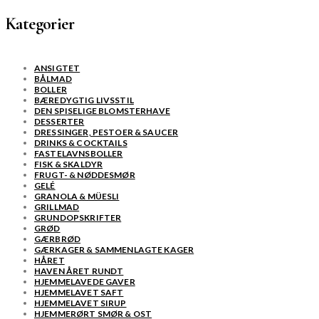
Kategorier
ANSIGTET
BÅLMAD
BOLLER
BÆREDYGTIG LIVSSTIL
DEN SPISELIGE BLOMSTERHAVE
DESSERTER
DRESSINGER, PESTOER & SAUCER
DRINKS & COCKTAILS
FASTELAVNSBOLLER
FISK & SKALDYR
FRUGT- & NØDDESMØR
GELÉ
GRANOLA & MÜESLI
GRILLMAD
GRUNDOPSKRIFTER
GRØD
GÆRBRØD
GÆRKAGER & SAMMENLAGTE KAGER
HÅRET
HAVEN ÅRET RUNDT
HJEMMELAVEDE GAVER
HJEMMELAVET SAFT
HJEMMELAVET SIRUP
HJEMMERØRT SMØR & OST