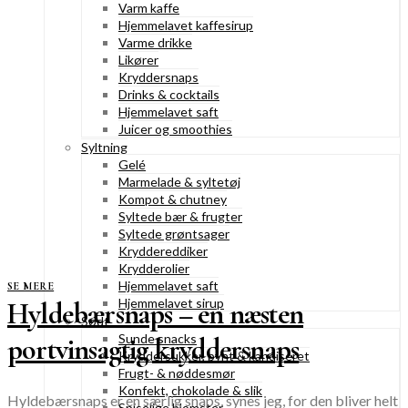
Varm kaffe
Hjemmelavet kaffesirup
Varme drikke
Likører
Kryddersnaps
Drinks & cocktails
Hjemmelavet saft
Juicer og smoothies
Syltning
Gelé
Marmelade & syltetøj
Kompot & chutney
Syltede bær & frugter
Syltede grøntsager
Kryddereddiker
Krydderolier
Hjemmelavet saft
SE MERE
Hjemmelavet sirup
Hyldebærsnaps – en næsten
Sødt
Sunde snacks
portvinsagtig kryddersnaps
Kryddersukker, pynt & kandiseret
Frugt- & nøddesmør
Konfekt, chokolade & slik
Hyldebærsnaps er en særlig snaps, synes jeg, for den bliver helt
Spiselige blomster