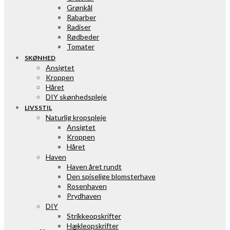
Grønkål
Rabarber
Radiser
Rødbeder
Tomater
SKØNHED
Ansigtet
Kroppen
Håret
DIY skønhedspleje
LIVSSTIL
Naturlig kropspleje
Ansigtet
Kroppen
Håret
Haven
Haven året rundt
Den spiselige blomsterhave
Rosenhaven
Prydhaven
DIY
Strikkeopskrifter
Hækleopskrifter