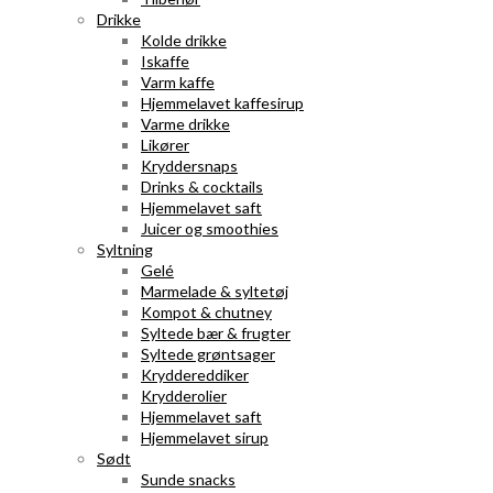
Drikke
Kolde drikke
Iskaffe
Varm kaffe
Hjemmelavet kaffesirup
Varme drikke
Likører
Kryddersnaps
Drinks & cocktails
Hjemmelavet saft
Juicer og smoothies
Syltning
Gelé
Marmelade & syltetøj
Kompot & chutney
Syltede bær & frugter
Syltede grøntsager
Kryddereddiker
Krydderolier
Hjemmelavet saft
Hjemmelavet sirup
Sødt
Sunde snacks