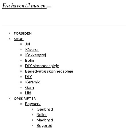
Fra haven til maven
FORSIDEN
SHOP
Jul
Råvarer
Køkkengrej
Bolig
DIY skønhedspleje
Bæredygtig skønhedspleje
DIY
Keramik
Garn
Uld
OPSKRIFTER
Bagværk
Gærbrød
Boller
Madbrød
Rugbrød