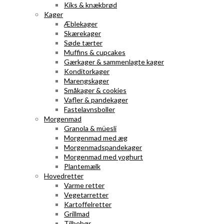
Kiks & knækbrød
Kager
Æblekager
Skærekager
Søde tærter
Muffins & cupcakes
Gærkager & sammenlagte kager
Konditorkager
Marengskager
Småkager & cookies
Vafler & pandekager
Fastelavnsboller
Morgenmad
Granola & müesli
Morgenmad med æg
Morgenmadspandekager
Morgenmad med yoghurt
Plantemælk
Hovedretter
Varme retter
Vegetarretter
Kartoffelretter
Grillmad
Tilbehør