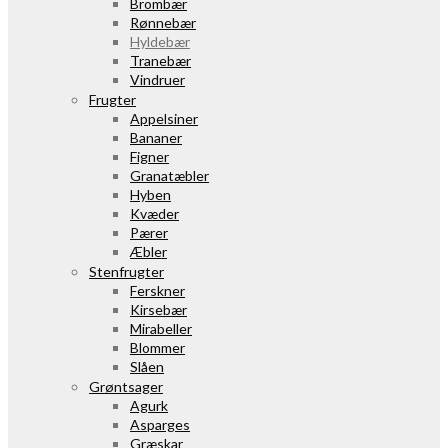
Brombær
Rønnebær
Hyldebær
Tranebær
Vindruer
Frugter
Appelsiner
Bananer
Figner
Granatæbler
Hyben
Kvæder
Pærer
Æbler
Stenfrugter
Ferskner
Kirsebær
Mirabeller
Blommer
Slåen
Grøntsager
Agurk
Asparges
Græskar