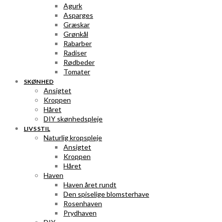
Agurk
Asparges
Græskar
Grønkål
Rabarber
Radiser
Rødbeder
Tomater
SKØNHED
Ansigtet
Kroppen
Håret
DIY skønhedspleje
LIVSSTIL
Naturlig kropspleje
Ansigtet
Kroppen
Håret
Haven
Haven året rundt
Den spiselige blomsterhave
Rosenhaven
Prydhaven