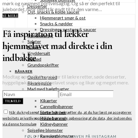
mørk og nærmest portvinsagtig. Og så er den perfekt til
Desserter
julebordet, hvor den står godt til fx den varme…
Ost, snacks & kolde saucer
SE MERE
Hjemmerørt smør & ost
Snacks & nødder
Dressinger, pestoer & saucer
Få inspiration til lækker
Fisk & skaldyr
Salater
hjemmelavet mad direkte i din
Supper
Kryddersalt
indbakke
Bålmad
Grundopskrifter
RÅVARER
Modtag opskrifter og idéer til lækre retter, søde desserter,
Opskrifter med
hyggelige kager, hjemmelavet snaps og likør og meget mere.
Råvareguide
Mad med bælgfrugter
Linser
Kikærter
TILMELD
Cannellinibønner
Sorte bønner
Når du krydser af i dette felt, bekræfter du, at du har læst og accepterer
Hvide bønner
websitets privatlivspolitik vedrørende opbevaring af de data, der indsendes
Kidneybønner
via denne formular.
Spiselige blomster
Ramsløgblomster
FØLG FRA HAVEN TIL MAVEN PÅ INSTAGRAM