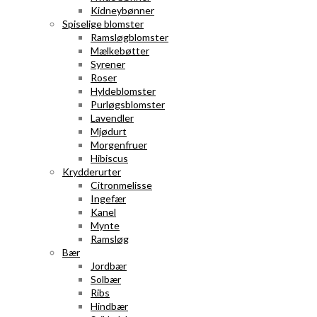
Kidneybønner
Spiselige blomster
Ramsløgblomster
Mælkebøtter
Syrener
Roser
Hyldeblomster
Purløgsblomster
Lavendler
Mjødurt
Morgenfruer
Hibiscus
Krydderurter
Citronmelisse
Ingefær
Kanel
Mynte
Ramsløg
Bær
Jordbær
Solbær
Ribs
Hindbær