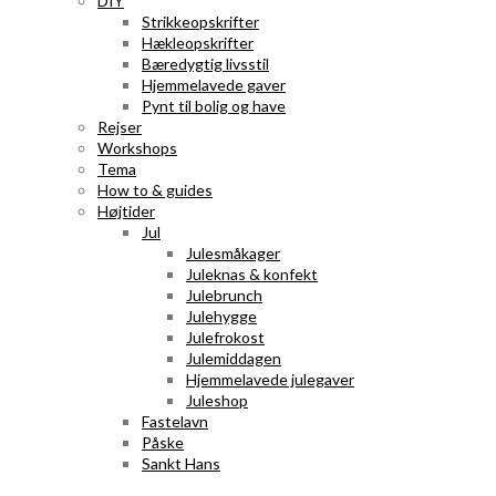
DIY
Strikkeopskrifter
Hækleopskrifter
Bæredygtig livsstil
Hjemmelavede gaver
Pynt til bolig og have
Rejser
Workshops
Tema
How to & guides
Højtider
Jul
Julesmåkager
Juleknas & konfekt
Julebrunch
Julehygge
Julefrokost
Julemiddagen
Hjemmelavede julegaver
Juleshop
Fastelavn
Påske
Sankt Hans