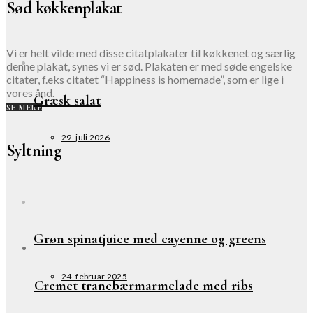
Sød køkkenplakat
Vi er helt vilde med disse citatplakater til køkkenet og særlig
denne plakat, synes vi er sød. Plakaten er med søde engelske
citater, f.eks citatet “Happiness is homemade”, som er lige i
vores ånd.
Græsk salat
SE MERE
29. juli 2026
Syltning
Grøn spinatjuice med cayenne og greens
24. februar 2025
Cremet tranebærmarmelade med ribs