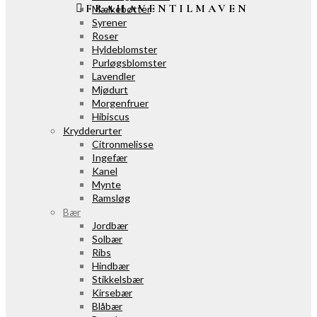
FRAHAVENTILMAVEN
Mælkebøtter
Syrener
Roser
Hyldeblomster
Purløgsblomster
Lavendler
Mjødurt
Morgenfruer
Hibiscus
Krydderurter
Citronmelisse
Ingefær
Kanel
Mynte
Ramsløg
Bær
Jordbær
Solbær
Ribs
Hindbær
Stikkelsbær
Kirsebær
Blåbær