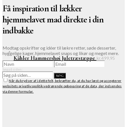
Få inspiration til lækker
hjemmelavet mad direkte i din
indbakke
Modtag opskrifter og idéer til lækre retter, søde desserter,
hyggelige kager, hjemmelavet snaps og likør og meget mere.
Kähler Hammershøi Juletræstæppe
kr.
499,95
Søg på siden:
TILMELD
SØG
Når du krydser af i dette felt, bekræfter du, at du har læst og accepterer
websitets privatlivspolitik vedrørende opbevaring af de data, der indsendes
via denne formular.