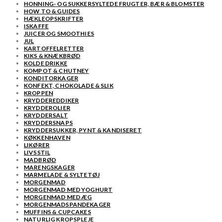
HONNING- OG SUKKERSYLTEDE FRUGTER, BÆR & BLOMSTER
HOW TO & GUIDES
HÆKLEOPSKRIFTER
ISKAFFE
JUICER OG SMOOTHIES
JUL
KARTOFFELRETTER
KIKS & KNÆKBRØD
KOLDE DRIKKE
KOMPOT & CHUTNEY
KONDITORKAGER
KONFEKT, CHOKOLADE & SLIK
KROPPEN
KRYDDEREDDIKER
KRYDDEROLIER
KRYDDERSALT
KRYDDERSNAPS
KRYDDERSUKKER, PYNT & KANDISERET
KØKKENHAVEN
LIKØRER
LIVSSTIL
MADBRØD
MARENGSKAGER
MARMELADE & SYLTETØJ
MORGENMAD
MORGENMAD MED YOGHURT
MORGENMAD MED ÆG
MORGENMADSPANDEKAGER
MUFFINS & CUPCAKES
NATURLIG KROPSPLEJE