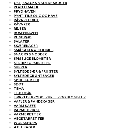
OST, SNACKS & KOLDE SAUCER
PLANTEMÆLK
PRYDHAVEN
PYNT TIL BOLIG OG HAVE
RÅVAREGUIDE
RÅVARER
REJSER
ROSENHAVEN
RUGBRØD
SALATER
SKÆREKAGER
SMÅKAGER & COOKIES
SNACKS & NØDDER
SPISELIGE BLOMSTER
STRIKKEOPSKRIFTER
SUPPER
SYLTEDE BÆR & FRUGTER
SYLTEDE GRØNTSAGER
SØDE TÆRTER
SØDT
TEMA
TILBEHØR
TØRREDE KRYDDERURTER OG BLOMSTER
VAFLER & PANDEKAGER
VARM KAFFE
VARME DRIKKE
VARME RETTER
VEGETARRETTER
WORKSHOPS
ÆBLEKAGER