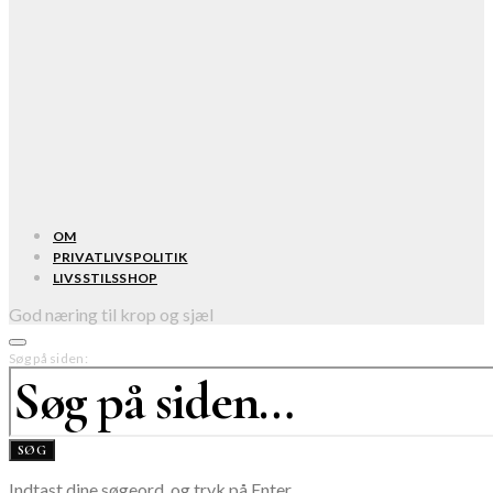
OM
PRIVATLIVSPOLITIK
LIVSSTILSSHOP
God næring til krop og sjæl
Søg på siden:
SØG
Indtast dine søgeord, og tryk på Enter.