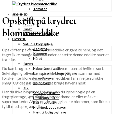
Rødbeder
Tomater
SKØNHED
Opskrift på krydret
Ansigtet
Kroppen
Håret
blommeeddike
DIY skønhedspleje
LIVSSTIL
Naturlig kropspleje
Ansigtet
Opskriften på denne kryddereddike er ganske nem, og det
Kroppen
tager ikke mange splitsekunder at sætte denne eddike over at
Håret
trække.
Haven
Du kan bruge dine blommer fra haven – uanset hvilken sort.
Haven året rundt
Selvfølgelig bliver smagen ikke nøjagtig den samme med
Den spiselige blomsterhave
forskellige blommesorter, men eddiken får sin egen unikke
Rosenhaven
smag. Og det gælder jo om at bruge havens høst.
Prydhaven
DIY
Har du ikke blommer i haven, kan du købe nogle på en
Strikkeopskrifter
frugtplantage, ved din lokale grønthandler eller måske i
Hækleopskrifter
supermarkedet. Vælg nogle gode danske blommer, som ikke er
Bæredygtig livsstil
fyldt med sprøjtemidler.
Hjemmelavede gaver
Pynt til bolig og have