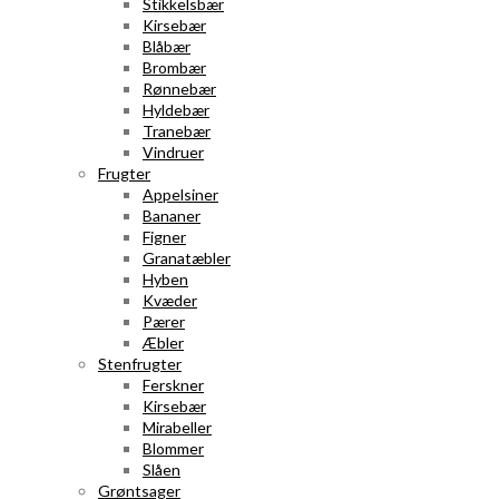
Stikkelsbær
Kirsebær
Blåbær
Brombær
Rønnebær
Hyldebær
Tranebær
Vindruer
Frugter
Appelsiner
Bananer
Figner
Granatæbler
Hyben
Kvæder
Pærer
Æbler
Stenfrugter
Ferskner
Kirsebær
Mirabeller
Blommer
Slåen
Grøntsager