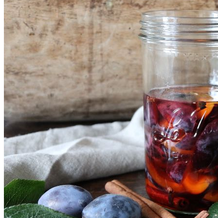
SHOP
Jul
Råvarer
Køkkengrej
Bolig
DIY skønhedspleje
Bæredygtig skønhedspleje
DIY
Keramik
Garn
Uld
OPSKRIFTER
Bagværk
Gærbrød
Boller
Madbrød
Rugbrød
Kiks & knækbrød
Kager
Æblekager
Skærekager
Søde tærter
Muffins & cupcakes
Gærkager & sammenlagte kager