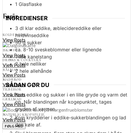
1 Glasflaske
Forår
INGREDIENSER
3
dl
klar eddike, æblecidereddike eller
hvidvinseddike
KOLDE DRIKKE
View Posts
50
g
sukker
ca. 8-10
sveskeblommer eller lignende
ISKAFFE
View Posts
1
lille
kanelstang
DRINKS & COCKTAILS
2
hele
nelliker
View Posts
BÅLMAD
2
hele
allehånde
View Posts
MADBRØD
SÅDAN GØR DU
View Posts
TILBEHØR
View Posts
Kom eddike og sukker i en lille gryde og varm det
GRILLMAD
op. Når blandingen når kogepunktet, tages
View Posts
gryden af varmen.
NATURLIG KROPSPLEJE
Kom krydderier i eddike-sukkerblandingen og lad
View Posts
den køle af.
FØLG MED