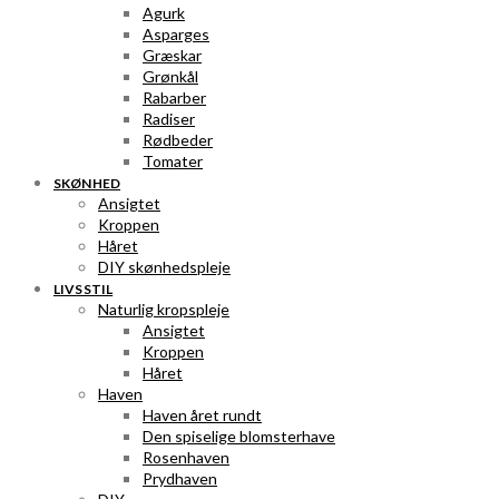
Agurk
Asparges
Græskar
Grønkål
Rabarber
Radiser
Rødbeder
Tomater
SKØNHED
Ansigtet
Kroppen
Håret
DIY skønhedspleje
LIVSSTIL
Naturlig kropspleje
Ansigtet
Kroppen
Håret
Haven
Haven året rundt
Den spiselige blomsterhave
Rosenhaven
Prydhaven