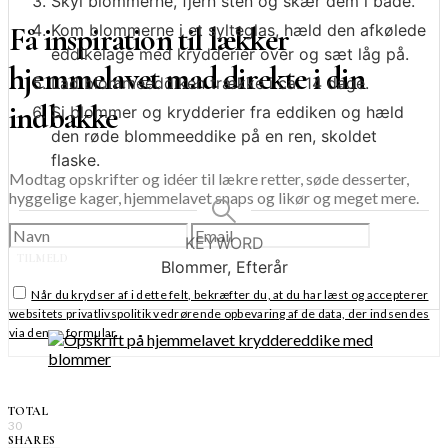
Skyl blommerne, fjern sten og skær dem i både.
Få inspiration til lækker
Kom blommerne i et sylteglas, hæld den afkølede
eddikelage med krydderier over og sæt låg på.
hjemmelavet mad direkte i din
Lad blommeeddiken trække i ca. 14 dage.
indbakke
Si blommer og krydderier fra eddiken og hæld
den røde blommeeddike på en ren, skoldet
flaske.
Modtag opskrifter og idéer til lækre retter, søde desserter,
hyggelige kager, hjemmelavet snaps og likør og meget mere.
KEYWORD
TILMELD
Blommer, Efterår
Når du krydser af i dette felt, bekræfter du, at du har læst og accepterer
websitets privatlivspolitik vedrørende opbevaring af de data, der indsendes
via denne formular.
TOTAL
30
SHARES