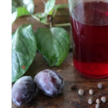
Hyldeblomster
Purløgsblomster
Lavendler
Mjødurt
Morgenfruer
Hibiscus
Krydderurter
Citronmelisse
Ingefær
Kanel
Mynte
Ramsløg
Bær
Jordbær
Solbær
Ribs
Hindbær
Stikkelsbær
Kirsebær
Blåbær
Brombær
Rønnebær
Hyldebær