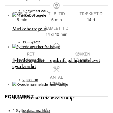
6. november 2017
FORB. TID
TILB. TID
TRÆKKETID
minutter
minutter
dage
5
min
5
min
14
d
Mælkebøttegelé
SAMLET TID
dage
minutter
14
d
10
min
13. maj 2022
RET
KØKKEN
Syltede agurker – opskrift på hjemmelavet
Kryddereddike
Dansk
agurkesalat
ANTAL
9. juli 2018
1
flaske
EQUIPMENT
Kvædemarmelade med vanilje
1 Sylteglas med låg
10. november 2020