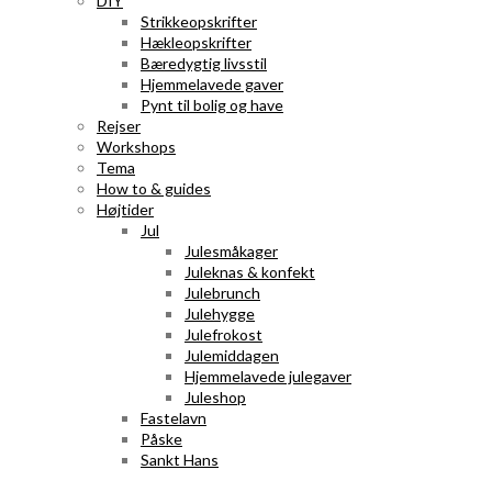
DIY
Strikkeopskrifter
Hækleopskrifter
Bæredygtig livsstil
Hjemmelavede gaver
Pynt til bolig og have
Rejser
Workshops
Tema
How to & guides
Højtider
Jul
Julesmåkager
Juleknas & konfekt
Julebrunch
Julehygge
Julefrokost
Julemiddagen
Hjemmelavede julegaver
Juleshop
Fastelavn
Påske
Sankt Hans