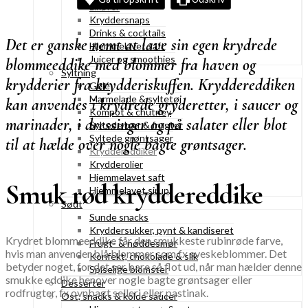
Likører
Kryddersnaps
Drinks & cocktails
Det er ganske nemt at lave sin egen krydrede
Hjemmelavet saft
Juicer og smoothies
blommeeddike med blommer fra haven og
Syltning
krydderier fra krydderiskuffen. Kryddereddiken
Gelé
Marmelade & syltetøj
kan anvendes i krydrede gryderetter, i saucer og
Kompot & chutney
marinader, i dressinger og på salater eller blot
Syltede bær & frugter
Syltede grøntsager
til at hælde over nogle bagte grøntsager.
Kryddereddiker
Krydderolier
Hjemmelavet saft
Smuk rød kryddereddike
Hjemmelavet sirup
Sødt
Sunde snacks
Kryddersukker, pynt & kandiseret
Krydret blommeeddike får den smukkeste rubinrøde farve,
Frugt- & nøddesmør
hvis man anvender blå blommer som fx sveskeblommer. Det
Konfekt, chokolade & slik
betyder noget, for det ser bare så flot ud, når man hælder denne
Spiselige blomster
smukke eddike henover nogle bagte grøntsager eller
Desserter
rodfrugter, fx ovnbagt selleri eller pastinak.
Ost, snacks & kolde saucer