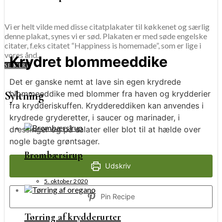
Vi er helt vilde med disse citatplakater til køkkenet og særlig
denne plakat, synes vi er sød. Plakaten er med søde engelske
citater, f.eks citatet “Happiness is homemade”, som er lige i
vores ånd.
Krydret blommeeddike
SE MERE
Det er ganske nemt at lave sin egen krydrede
Syltning
blommeeddike med blommer fra haven og krydderier
fra krydderiskuffen. Kryddereddiken kan anvendes i
krydrede gryderetter, i saucer og marinader, i
dressinger og på salater eller blot til at hælde over
nogle bagte grøntsager.
Brombærsirup
Udskriv
5. oktober 2020
Pin Recipe
Tørring af krydderurter