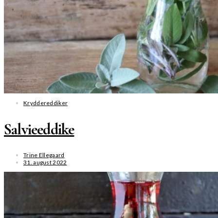
Kryddereddiker
Salvieeddike
Trine Ellegaard
31. august 2022
SE MERE