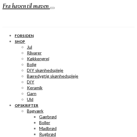
Fra haven til maven
FORSIDEN
SHOP
Jul
Råvarer
Køkkengrej
Bolig
DIY skønhedspleje
Bæredygtig skønhedspleje
DIY
Keramik
Garn
Uld
OPSKRIFTER
Bagværk
Gærbrød
Boller
Madbrød
Rugbrød