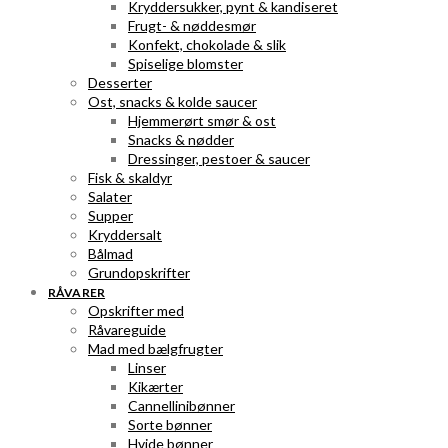
Kryddersukker, pynt & kandiseret
Frugt- & nøddesmør
Konfekt, chokolade & slik
Spiselige blomster
Desserter
Ost, snacks & kolde saucer
Hjemmerørt smør & ost
Snacks & nødder
Dressinger, pestoer & saucer
Fisk & skaldyr
Salater
Supper
Kryddersalt
Bålmad
Grundopskrifter
RÅVARER
Opskrifter med
Råvareguide
Mad med bælgfrugter
Linser
Kikærter
Cannellinibønner
Sorte bønner
Hvide bønner