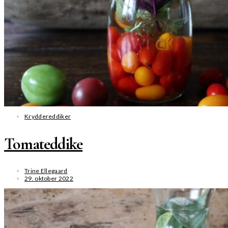
Kryddereddiker
Tomateddike
Trine Ellegaard
29. oktober 2022
SE MERE