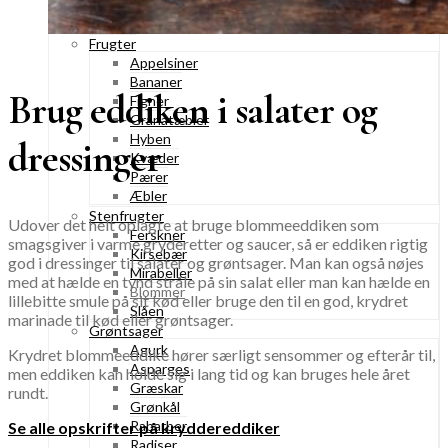
Tranebær
Vindruer
Frugter
Appelsiner
Bananer
Brug eddiken i salater og
Figner
Granatæbler
Hyben
dressinger
Kvæder
Pærer
Æbler
Stenfrugter
Udover det helt oplagte at bruge blommeeddiken som
Ferskner
smagsgiver i varme gryderetter og saucer, så er eddiken rigtig
Kirsebær
god i dressinger til salater og grøntsager. Man kan også nøjes
Mirabeller
med at hælde en tynd stråle på sin salat eller man kan hælde en
Blommer
lillebitte smule på sit kød eller bruge den til en god, krydret
Slåen
marinade til kød eller grøntsager.
Grøntsager
Agurk
Krydret blommeeddike hører særligt sensommer og efterår til,
Asparges
men eddiken kan holde sig i lang tid og kan bruges hele året
Græskar
rundt.
Grønkål
Rabarber
Se alle opskrifter på kryddereddiker
Radiser