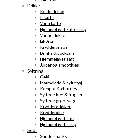
Drikke
Kolde drikke
Iskaffe
Varm kaffe
Hjemmelavet kaffesirup
Varme drikke
Likører
Kryddersnaps
Drinks & cocktails
Hjemmelavet saft
Juicer og smoothies
Syltning
Gelé
Marmelade & syltetøj
Kompot & chutney
Syltede bær & frugter
Syltede grøntsager
Kryddereddiker
Krydderolier
Hjemmelavet saft
Hjemmelavet sirup
Sødt
Sunde snacks