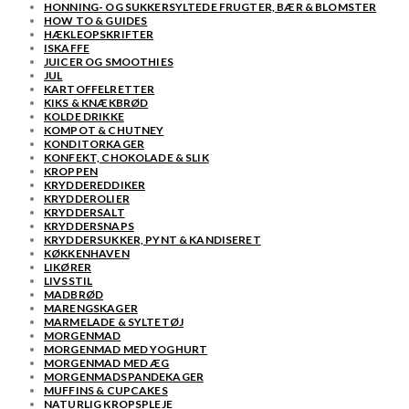
HONNING- OG SUKKERSYLTEDE FRUGTER, BÆR & BLOMSTER
HOW TO & GUIDES
HÆKLEOPSKRIFTER
ISKAFFE
JUICER OG SMOOTHIES
JUL
KARTOFFELRETTER
KIKS & KNÆKBRØD
KOLDE DRIKKE
KOMPOT & CHUTNEY
KONDITORKAGER
KONFEKT, CHOKOLADE & SLIK
KROPPEN
KRYDDEREDDIKER
KRYDDEROLIER
KRYDDERSALT
KRYDDERSNAPS
KRYDDERSUKKER, PYNT & KANDISERET
KØKKENHAVEN
LIKØRER
LIVSSTIL
MADBRØD
MARENGSKAGER
MARMELADE & SYLTETØJ
MORGENMAD
MORGENMAD MED YOGHURT
MORGENMAD MED ÆG
MORGENMADSPANDEKAGER
MUFFINS & CUPCAKES
NATURLIG KROPSPLEJE