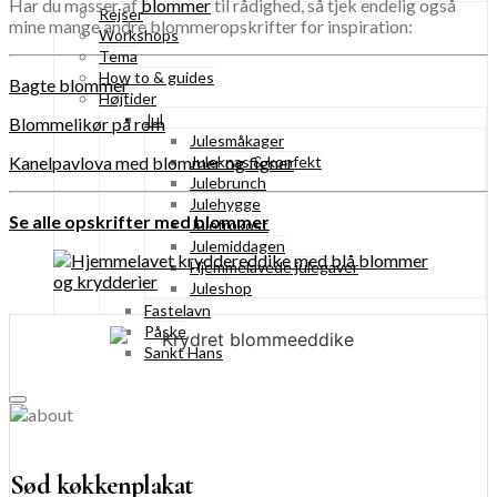
Har du masser af
blommer
til rådighed, så tjek endelig også
Rejser
mine mange andre blommeropskrifter for inspiration:
Workshops
Tema
How to & guides
Bagte blommer
Højtider
Jul
Blommelikør på rom
Julesmåkager
Juleknas & konfekt
Kanelpavlova med blommer og figner
Julebrunch
Julehygge
Se alle opskrifter med blommer
Julefrokost
Julemiddagen
Hjemmelavede julegaver
Juleshop
Fastelavn
Påske
Sankt Hans
Sød køkkenplakat