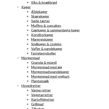
Kiks & knækbrød
Kager
Æblekager
Skærekager
Søde tærter
Muffins & cupcakes
Gærkager & sammenlagte kager
Konditorkager
Marengskager
Småkager & cookies
Vafler & pandekager
Fastelavnsboller
Morgenmad
Granola & müesli
Morgenmad med æg
Morgenmadspandekager
Morgenmad med yoghurt
Plantemælk
Hovedretter
Varme retter
Vegetarretter
Kartoffelretter
Grillmad
Tilbehør