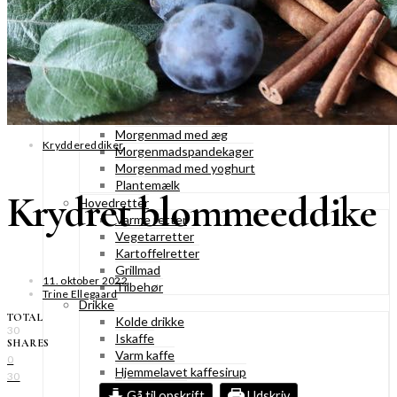
Konditorkager
Marengskager
Småkager & cookies
Vafler & pandekager
Fastelavnsboller
Morgenmad
Granola & müesli
Morgenmad med æg
Kryddereddiker
Morgenmadspandekager
Morgenmad med yoghurt
Plantemælk
Krydret blommeeddike
Hovedretter
Varme retter
Vegetarretter
Kartoffelretter
Grillmad
11. oktober 2022
Tilbehør
Trine Ellegaard
Drikke
TOTAL
Kolde drikke
30
Iskaffe
SHARES
Varm kaffe
0
Hjemmelavet kaffesirup
30
Varme drikke
Gå til opskrift
Udskriv