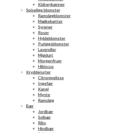
Kidneybønner
Spiselige blomster
Ramsløgblomster
Mælkebøtter
Syrener
Roser
Hyldeblomster
Purløgsblomster
Lavendler
Mjødurt
Morgenfruer
Hibiscus
Krydderurter
Citronmelisse
Ingefær
Kanel
Mynte
Ramsløg
Bær
Jordbær
Solbær
Ribs
Hindbær