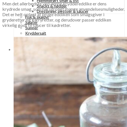
Hjemmerørt smør & ost
Men det allerbedste ved denne kryddereddike er dens
Snacks & nødder
krydrede smag, som har utroligt mange anvendelsesmuligheder.
Dressinger, pestoer & saucer
Det er helt oplagt at bruge eddiken som smagsgiver i
Fisk & skaldyr
gryderetter og karryretter, og derudover passer eddiken
Salater
virkelig godt til saucer til kødretter.
Supper
Kryddersalt
Bålmad
Grundopskrifter
RÅVARER
Opskrifter med
Råvareguide
Mad med bælgfrugter
Linser
Kikærter
Cannellinibønner
Sorte bønner
Hvide bønner
Kidneybønner
Spiselige blomster
Ramsløgblomster
Mælkebøtter
Syrener
Roser