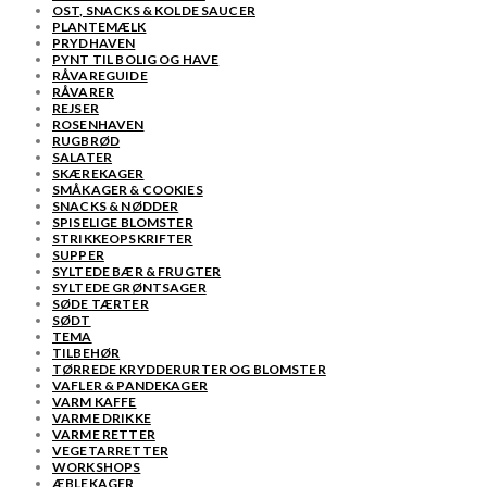
OST, SNACKS & KOLDE SAUCER
PLANTEMÆLK
PRYDHAVEN
PYNT TIL BOLIG OG HAVE
RÅVAREGUIDE
RÅVARER
REJSER
ROSENHAVEN
RUGBRØD
SALATER
SKÆREKAGER
SMÅKAGER & COOKIES
SNACKS & NØDDER
SPISELIGE BLOMSTER
STRIKKEOPSKRIFTER
SUPPER
SYLTEDE BÆR & FRUGTER
SYLTEDE GRØNTSAGER
SØDE TÆRTER
SØDT
TEMA
TILBEHØR
TØRREDE KRYDDERURTER OG BLOMSTER
VAFLER & PANDEKAGER
VARM KAFFE
VARME DRIKKE
VARME RETTER
VEGETARRETTER
WORKSHOPS
ÆBLEKAGER