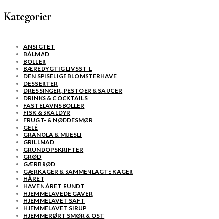
Kategorier
ANSIGTET
BÅLMAD
BOLLER
BÆREDYGTIG LIVSSTIL
DEN SPISELIGE BLOMSTERHAVE
DESSERTER
DRESSINGER, PESTOER & SAUCER
DRINKS & COCKTAILS
FASTELAVNSBOLLER
FISK & SKALDYR
FRUGT- & NØDDESMØR
GELÉ
GRANOLA & MÜESLI
GRILLMAD
GRUNDOPSKRIFTER
GRØD
GÆRBRØD
GÆRKAGER & SAMMENLAGTE KAGER
HÅRET
HAVEN ÅRET RUNDT
HJEMMELAVEDE GAVER
HJEMMELAVET SAFT
HJEMMELAVET SIRUP
HJEMMERØRT SMØR & OST