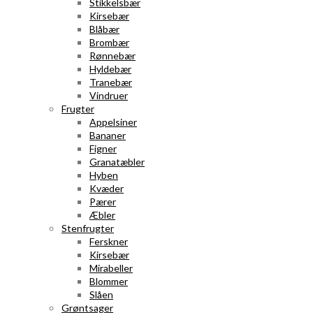
Stikkelsbær
Kirsebær
Blåbær
Brombær
Rønnebær
Hyldebær
Tranebær
Vindruer
Frugter
Appelsiner
Bananer
Figner
Granatæbler
Hyben
Kvæder
Pærer
Æbler
Stenfrugter
Ferskner
Kirsebær
Mirabeller
Blommer
Slåen
Grøntsager