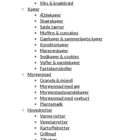
Kiks & knækbrød
Kager
Æblekager
Skærekager
Søde tærter
Muffins & cupcakes
Gærkager & sammenlagte kager
Konditorkager
Marengskager
Småkager & cookies
Vafler & pandekager
Fastelavnsboller
Morgenmad
Granola & müesli
Morgenmad med æg
Morgenmadspandekager
Morgenmad med yoghurt
Plantemælk
Hovedretter
Varme retter
Vegetarretter
Kartoffelretter
Grillmad
Tilbehør