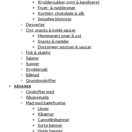
Kryddersukker, pynt & kandiseret
Frugt- & nøddesmør
Konfekt, chokolade & slik
Spiselige blomster
Desserter
Ost, snacks & kolde saucer
Hjemmerørt smør & ost
Snacks & nødder
Dressinger, pestoer & saucer
Fisk & skaldyr
Salater
Supper
Kryddersalt
Bålmad
Grundopskrifter
RÅVARER
Opskrifter med
Råvareguide
Mad med bælgfrugter
Linser
Kikærter
Cannellinibønner
Sorte bønner
Hvide bønner