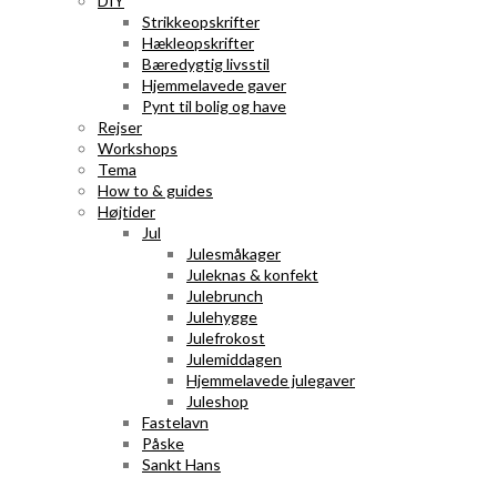
DIY
Strikkeopskrifter
Hækleopskrifter
Bæredygtig livsstil
Hjemmelavede gaver
Pynt til bolig og have
Rejser
Workshops
Tema
How to & guides
Højtider
Jul
Julesmåkager
Juleknas & konfekt
Julebrunch
Julehygge
Julefrokost
Julemiddagen
Hjemmelavede julegaver
Juleshop
Fastelavn
Påske
Sankt Hans