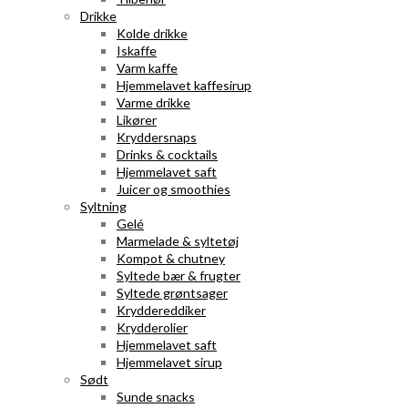
Drikke
Kolde drikke
Iskaffe
Varm kaffe
Hjemmelavet kaffesirup
Varme drikke
Likører
Kryddersnaps
Drinks & cocktails
Hjemmelavet saft
Juicer og smoothies
Syltning
Gelé
Marmelade & syltetøj
Kompot & chutney
Syltede bær & frugter
Syltede grøntsager
Kryddereddiker
Krydderolier
Hjemmelavet saft
Hjemmelavet sirup
Sødt
Sunde snacks