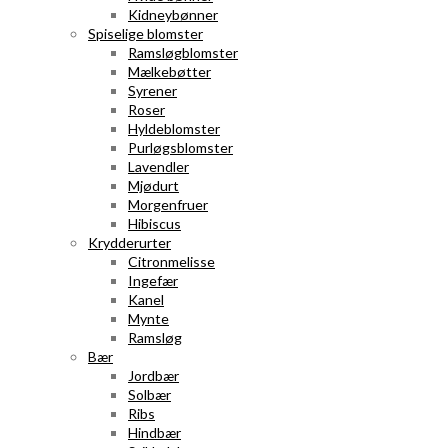
Kidneybønner
Spiselige blomster
Ramsløgblomster
Mælkebøtter
Syrener
Roser
Hyldeblomster
Purløgsblomster
Lavendler
Mjødurt
Morgenfruer
Hibiscus
Krydderurter
Citronmelisse
Ingefær
Kanel
Mynte
Ramsløg
Bær
Jordbær
Solbær
Ribs
Hindbær