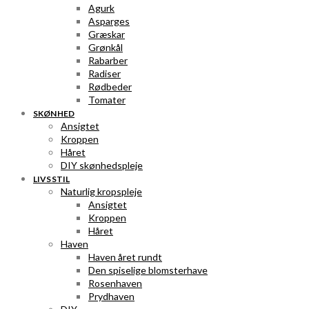
Agurk
Asparges
Græskar
Grønkål
Rabarber
Radiser
Rødbeder
Tomater
SKØNHED
Ansigtet
Kroppen
Håret
DIY skønhedspleje
LIVSSTIL
Naturlig kropspleje
Ansigtet
Kroppen
Håret
Haven
Haven året rundt
Den spiselige blomsterhave
Rosenhaven
Prydhaven