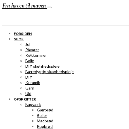
Fra haven til maven
FORSIDEN
SHOP
Jul
Råvarer
Køkkengrej
Bolig
DIY skønhedspleje
Bæredygtig skønhedspleje
DIY
Keramik
Garn
Uld
OPSKRIFTER
Bagværk
Gærbrød
Boller
Madbrød
Rugbrød