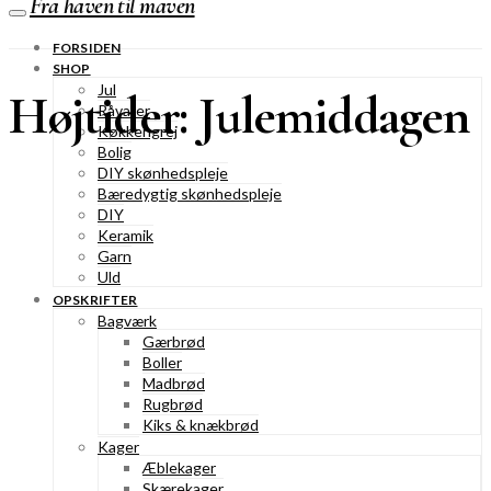
Fra haven til maven
FORSIDEN
SHOP
Jul
Højtider: Julemiddagen
Råvarer
Køkkengrej
Bolig
DIY skønhedspleje
Bæredygtig skønhedspleje
DIY
Keramik
Garn
Uld
OPSKRIFTER
Bagværk
Gærbrød
Boller
Madbrød
Rugbrød
Kiks & knækbrød
Kager
Æblekager
Skærekager