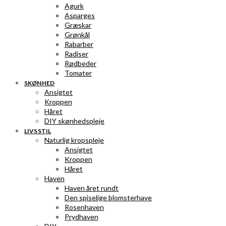
Agurk
Asparges
Græskar
Grønkål
Rabarber
Radiser
Rødbeder
Tomater
SKØNHED
Ansigtet
Kroppen
Håret
DIY skønhedspleje
LIVSSTIL
Naturlig kropspleje
Ansigtet
Kroppen
Håret
Haven
Haven året rundt
Den spiselige blomsterhave
Rosenhaven
Prydhaven