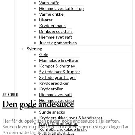
Varm kaffe
Hjemmelavet kaffesirup
Varme drikke
Likører
Kryddersnaps
Drinks & cocktails
Hjemmelavet saft
Juicer og smoothies
Syltning
Gelé
Marmelade & syltetøj
Kompot & chutney
Syltede bær & frugter
Syltede grøntsager
Kryddereddiker
Krydderolier
Hjemmelavet saft
SE MERE
Hjemmelavet sirup
Den gode andesauce
Sødt
Sunde snacks
Kryddersukker, pynt & kandiseret
Her får du opskriften på den gode andesauce til juleaften.
Frugt- & nøddesmør
Saucen laver du på skroget fra anden, som du steger dagen før.
Konfekt, chokolade & slik
På den måde får du en sauce, som…
Spiselige blomster