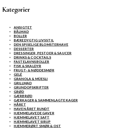
Kategorier
ANSIGTET
BÅLMAD
BOLLER
BÆREDYGTIG LIVSSTIL
DEN SPISELIGE BLOMSTERHAVE
DESSERTER
DRESSINGER, PESTOER & SAUCER
DRINKS & COCKTAILS
FASTELAVNSBOLLER
FISK & SKALDYR
FRUGT- & NØDDESMØR
GELÉ
GRANOLA & MÜESLI
GRILLMAD
GRUNDOPSKRIFTER
GRØD
GÆRBRØD
GÆRKAGER & SAMMENLAGTE KAGER
HÅRET
HAVEN ÅRET RUNDT
HJEMMELAVEDE GAVER
HJEMMELAVET SAFT
HJEMMELAVET SIRUP
HJEMMERØRT SMØR & OST