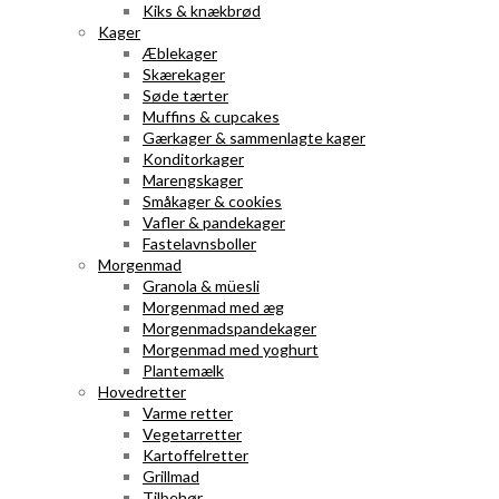
Kiks & knækbrød
Kager
Æblekager
Skærekager
Søde tærter
Muffins & cupcakes
Gærkager & sammenlagte kager
Konditorkager
Marengskager
Småkager & cookies
Vafler & pandekager
Fastelavnsboller
Morgenmad
Granola & müesli
Morgenmad med æg
Morgenmadspandekager
Morgenmad med yoghurt
Plantemælk
Hovedretter
Varme retter
Vegetarretter
Kartoffelretter
Grillmad
Tilbehør