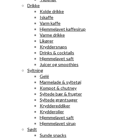
Drikke
Kolde drikke
Iskaffe
Varm kaffe
Hjemmelavet kaffesirup
Varme drikke
Likører
Kryddersnaps
Drinks & cocktails
Hjemmelavet saft
Juicer og smoothies
Syltning
Gelé
Marmelade & syltetøj
Kompot & chutney
Syltede bær & frugter
Syltede grøntsager
Kryddereddiker
Krydderolier
Hjemmelavet saft
Hjemmelavet sirup
Sødt
Sunde snacks