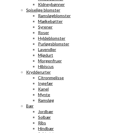
Kidneybønner
Spiselige blomster
Ramsløgblomster
Mælkebøtter
Syrener
Roser
Hyldeblomster
Purløgsblomster
Lavendler
Mjødurt
Morgenfruer
Hibiscus
Krydderurter
Citronmelisse
Ingefær
Kanel
Mynte
Ramsløg
Bær
Jordbær
Solbær
Ribs
Hindbær