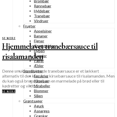
Brombær
Rønnebær
Hyldebær
Tranebær
Vindruer
Frugter
Appelsiner
Bananer
SE MERE
Figner
Hjemmelavet tranebærsauce til
Granatæbler
Hyben
risalamanden
Kvæder
Pærer
Æbler
Denne smukke rubinrøde tranebærsauce er et lækkert
Stenfrugter
alternativ til den klassiske kirsebærsauce til risalamanden. Men
Ferskner
du kan også bruge den som en marmelade på brød eller til
Kirsebær
kødretter og vildt.…
Mirabeller
Blommer
SE MERE
Slåen
Grøntsager
Agurk
Asparges
Græskar