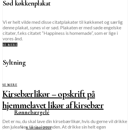
Sød køkkenplakat
Vi er helt vilde med disse citatplakater til køkkenet og særlig
denne plakat, synes vi er sød. Plakaten er med søde engelske
citater, f.eks citatet “Happiness is homemade”, som er lige i
vores ånd.
SE MERE
Syltning
SE MERE
Kirsebærlikør – opskrift på
hjemmelavet likør af kirsebær
Rønnebærgelé
Det er nu, du skal lave din kirsebærlikør, hvis du gerne vil drikke
den juleaften til risalamanden. At drikke sin helt egen
6. oktober 2019