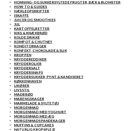
HONNING- OG SUKKERSYLTEDE FRUGTER, BÆR & BLOMSTER
HOW TO & GUIDES
HÆKLEOPSKRIFTER
ISKAFFE
JUICER OG SMOOTHIES
JUL
KARTOFFELRETTER
KIKS & KNÆKBRØD
KOLDE DRIKKE
KOMPOT & CHUTNEY
KONDITORKAGER
KONFEKT, CHOKOLADE & SLIK
KROPPEN
KRYDDEREDDIKER
KRYDDEROLIER
KRYDDERSALT
KRYDDERSNAPS
KRYDDERSUKKER, PYNT & KANDISERET
KØKKENHAVEN
LIKØRER
LIVSSTIL
MADBRØD
MARENGSKAGER
MARMELADE & SYLTETØJ
MORGENMAD
MORGENMAD MED YOGHURT
MORGENMAD MED ÆG
MORGENMADSPANDEKAGER
MUFFINS & CUPCAKES
NATURLIG KROPSPLEJE