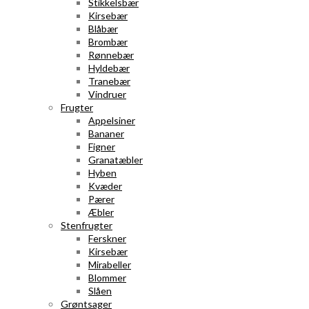
Stikkelsbær
Kirsebær
Blåbær
Brombær
Rønnebær
Hyldebær
Tranebær
Vindruer
Frugter
Appelsiner
Bananer
Figner
Granatæbler
Hyben
Kvæder
Pærer
Æbler
Stenfrugter
Ferskner
Kirsebær
Mirabeller
Blommer
Slåen
Grøntsager