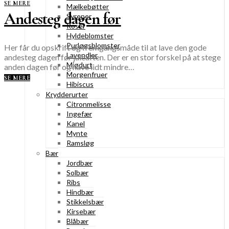
SE MERE
Mælkebøtter
Andesteg dagen før
Syrener
Roser
Hyldeblomster
Purløgsblomster
Her får du opskrift og fremgangsmåde til at lave den gode
Lavendler
andesteg dagen før juleaften. Der er en stor forskel på at stege
Mjødurt
anden dagen før og have lidt mindre…
Morgenfruer
SE MERE
Hibiscus
Krydderurter
Citronmelisse
Ingefær
Kanel
Mynte
Ramsløg
Bær
Jordbær
Solbær
Ribs
Hindbær
Stikkelsbær
Kirsebær
Blåbær