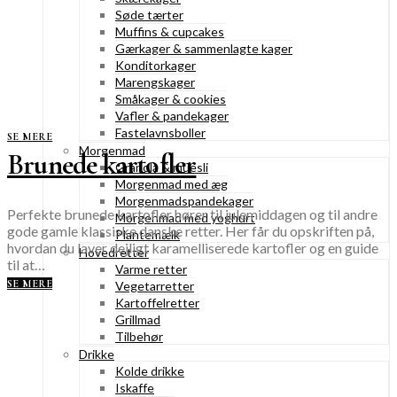
Søde tærter
Muffins & cupcakes
Gærkager & sammenlagte kager
Konditorkager
Marengskager
Småkager & cookies
Vafler & pandekager
Fastelavnsboller
SE MERE
Morgenmad
Brunede kartofler
Granola & müesli
Morgenmad med æg
Morgenmadspandekager
Perfekte brunede kartofler hører til julemiddagen og til andre
Morgenmad med yoghurt
gode gamle klassiske danske retter. Her får du opskriften på,
Plantemælk
hvordan du laver dejligt karamelliserede kartofler og en guide
Hovedretter
til at…
Varme retter
SE MERE
Vegetarretter
Kartoffelretter
Grillmad
Tilbehør
Drikke
Kolde drikke
Iskaffe