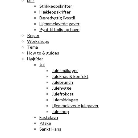
DIY
Strikkeopskrifter
Hækleopskrifter
Bæredygtig livsstil
Hjemmelavede gaver
Pynt til bolig og have
Rejser
Workshops
Tema
How to & guides
Højtider
Jul
Julesmåkager
Juleknas & konfekt
Julebrunch
Julehygge
Julefrokost
Julemiddagen
Hjemmelavede julegaver
Juleshop
Fastelavn
Påske
Sankt Hans