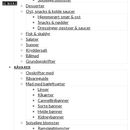
SE MERE
Desserter
Ost, snacks & kolde saucer
Hjemmerørt smør & ost
Snacks & nødder
Dressinger, pestoer & saucer
Fisk & skaldyr
Salater
Supper
Kryddersalt
Bålmad
Grundopskrifter
RÅVARER
Opskrifter med
Råvareguide
Mad med bælgfrugter
Linser
Kikærter
Cannellinibønner
Sorte bønner
Hvide bønner
Kidneybønner
Spiselige blomster
Ramsløgblomster