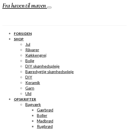
Fra haven til maven
FORSIDEN
SHOP
Jul
Råvarer
Køkkengrej
Bolig
DIY skønhedspleje
Bæredygtig skønhedspleje
DIY
Keramik
Garn
Uld
OPSKRIFTER
Bagværk
Gærbrød
Boller
Madbrød
Rugbrød