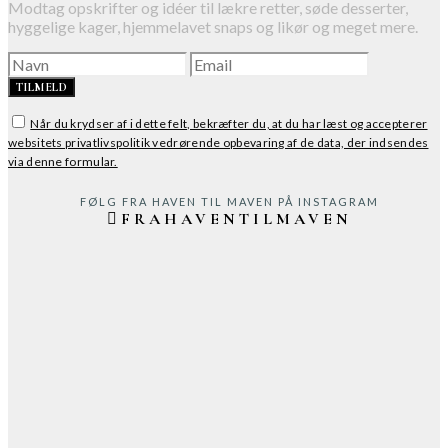
Modtag opskrifter og idéer til lækre retter, søde desserter,
hyggelige kager, hjemmelavet snaps og likør og meget mere.
TILMELD
Når du krydser af i dette felt, bekræfter du, at du har læst og accepterer
websitets privatlivspolitik vedrørende opbevaring af de data, der indsendes
via denne formular.
FØLG FRA HAVEN TIL MAVEN PÅ INSTAGRAM
FRAHAVENTILMAVEN