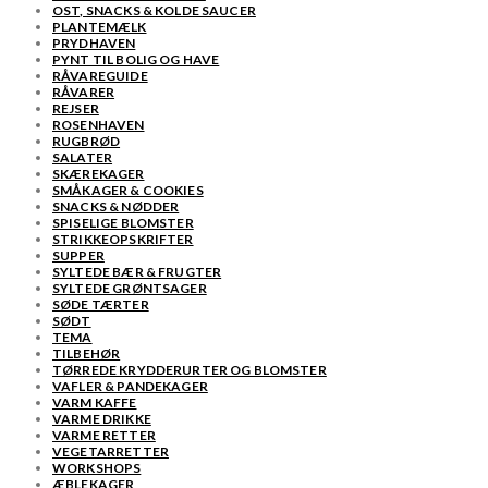
OST, SNACKS & KOLDE SAUCER
PLANTEMÆLK
PRYDHAVEN
PYNT TIL BOLIG OG HAVE
RÅVAREGUIDE
RÅVARER
REJSER
ROSENHAVEN
RUGBRØD
SALATER
SKÆREKAGER
SMÅKAGER & COOKIES
SNACKS & NØDDER
SPISELIGE BLOMSTER
STRIKKEOPSKRIFTER
SUPPER
SYLTEDE BÆR & FRUGTER
SYLTEDE GRØNTSAGER
SØDE TÆRTER
SØDT
TEMA
TILBEHØR
TØRREDE KRYDDERURTER OG BLOMSTER
VAFLER & PANDEKAGER
VARM KAFFE
VARME DRIKKE
VARME RETTER
VEGETARRETTER
WORKSHOPS
ÆBLEKAGER