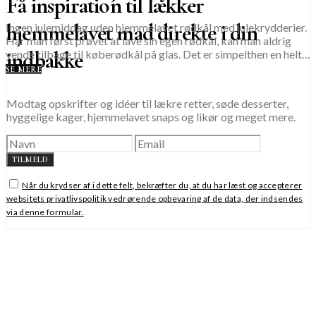
Få inspiration til lækker
hjemmelavet mad direkte i din
Ingen julemiddag uden hjemmelavet rødkål med julekrydderier.
Har man først prøvet at lave sin egen rødkål, kan man aldrig
indbakke
vende tilbage til køberødkål på glas. Det er simpelthen en helt…
SE MERE
Modtag opskrifter og idéer til lækre retter, søde desserter,
hyggelige kager, hjemmelavet snaps og likør og meget mere.
TILMELD
Når du krydser af i dette felt, bekræfter du, at du har læst og accepterer
websitets privatlivspolitik vedrørende opbevaring af de data, der indsendes
via denne formular.