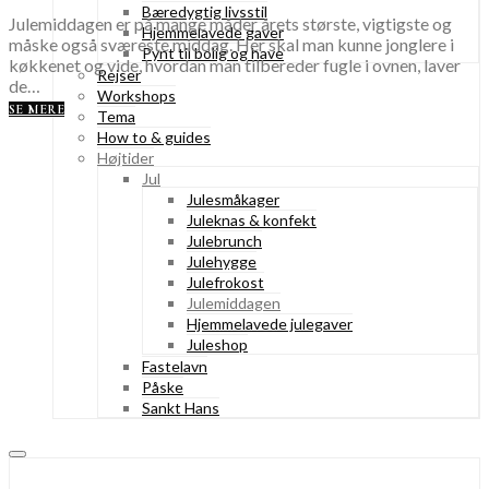
Bæredygtig livsstil
Julemiddagen er på mange måder årets største, vigtigste og
Hjemmelavede gaver
måske også sværeste middag. Her skal man kunne jonglere i
Pynt til bolig og have
køkkenet og vide, hvordan man tilbereder fugle i ovnen, laver
Rejser
de…
Workshops
SE MERE
Tema
How to & guides
Højtider
Jul
Julesmåkager
Juleknas & konfekt
Julebrunch
Julehygge
Julefrokost
Julemiddagen
Hjemmelavede julegaver
Juleshop
Fastelavn
Påske
Sankt Hans