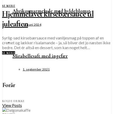
SE MERE
Abrikosmarmelade med hyldeblomst
Hjemmelavet kirsebærsauce til
juleaften
15. juni 2024
Syrlig-sød kirsebærsauce med vaniljesmag på toppen af en
cremet og lækker risalamande – ja, så bliver det jo næsten ikke
bedre. Det ér altså en dessert, som kan noget helt…
SE MERE
Mirabellesaft med ingefær
1. september 2021
Forår
KOLDE DRIKKE
View Posts