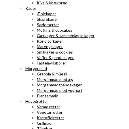
Kiks & knækbrød
Kager
Æblekager
Skærekager
Søde tærter
Muffins & cupcakes
Gærkager & sammenlagte kager
Konditorkager
Marengskager
Småkager & cookies
Vafler & pandekager
Fastelavnsboller
Morgenmad
Granola & müesli
Morgenmad med æg
Morgenmadspandekager
Morgenmad med yoghurt
Plantemælk
Hovedretter
Varme retter
Vegetarretter
Kartoffelretter
Grillmad
Tilbehør