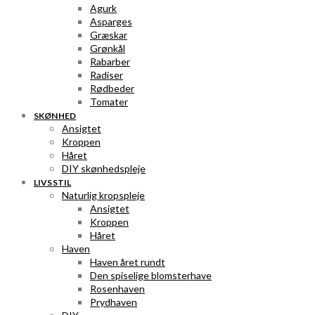
Agurk
Asparges
Græskar
Grønkål
Rabarber
Radiser
Rødbeder
Tomater
SKØNHED
Ansigtet
Kroppen
Håret
DIY skønhedspleje
LIVSSTIL
Naturlig kropspleje
Ansigtet
Kroppen
Håret
Haven
Haven året rundt
Den spiselige blomsterhave
Rosenhaven
Prydhaven