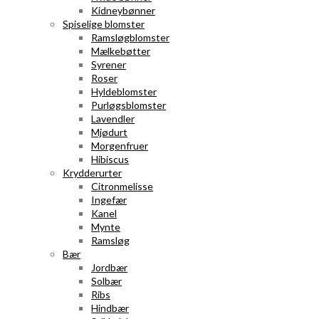
Kidneybønner
Spiselige blomster
Ramsløgblomster
Mælkebøtter
Syrener
Roser
Hyldeblomster
Purløgsblomster
Lavendler
Mjødurt
Morgenfruer
Hibiscus
Krydderurter
Citronmelisse
Ingefær
Kanel
Mynte
Ramsløg
Bær
Jordbær
Solbær
Ribs
Hindbær