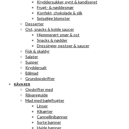
Kryddersukker, pynt & kandiseret
Frugt- & nøddesmør
Konfekt, chokolade & slik
Spiselige blomster
Desserter
Ost, snacks & kolde saucer
Hjemmerørt smør & ost
Snacks & nødder
Dressinger, pestoer & saucer
Fisk & skaldyr
Salater
Supper
Kryddersalt
Bålmad
Grundopskrifter
RÅVARER
Opskrifter med
Råvareguide
Mad med bælgfrugter
Linser
Kikærter
Cannellinibønner
Sorte bønner
Hvide bønner