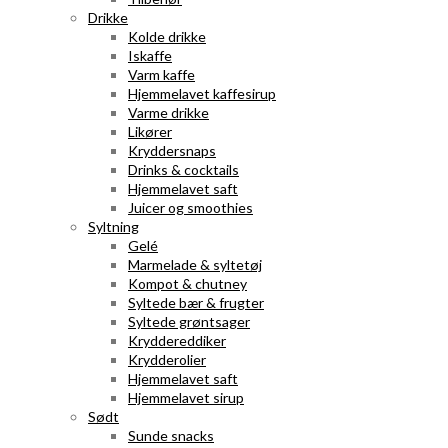
Drikke
Kolde drikke
Iskaffe
Varm kaffe
Hjemmelavet kaffesirup
Varme drikke
Likører
Kryddersnaps
Drinks & cocktails
Hjemmelavet saft
Juicer og smoothies
Syltning
Gelé
Marmelade & syltetøj
Kompot & chutney
Syltede bær & frugter
Syltede grøntsager
Kryddereddiker
Krydderolier
Hjemmelavet saft
Hjemmelavet sirup
Sødt
Sunde snacks