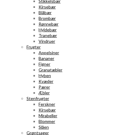
Stikkelsbær
Kirsebær
Blåbær
Brombær
Rønnebær
Hyldebær
Tranebær
Vindruer
Frugter
Appelsiner
Bananer
Figner
Granatæbler
Hyben
Kvæder
Pærer
Æbler
Stenfrugter
Ferskner
Kirsebær
Mirabeller
Blommer
Slåen
Grøntsager