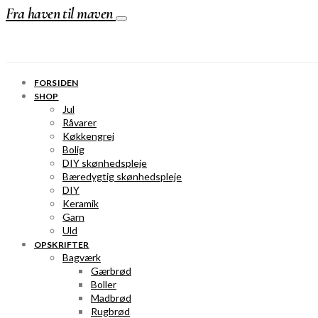
Fra haven til maven
FORSIDEN
SHOP
Jul
Råvarer
Køkkengrej
Bolig
DIY skønhedspleje
Bæredygtig skønhedspleje
DIY
Keramik
Garn
Uld
OPSKRIFTER
Bagværk
Gærbrød
Boller
Madbrød
Rugbrød