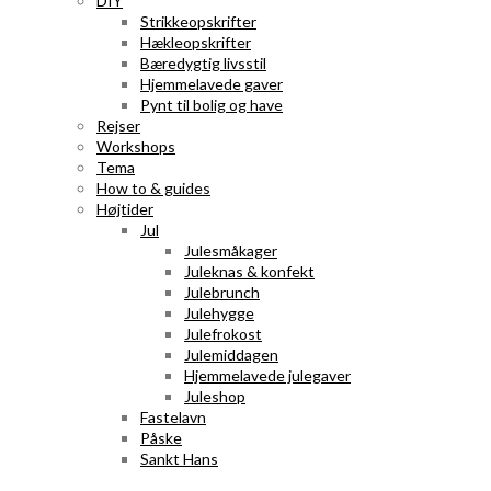
DIY
Strikkeopskrifter
Hækleopskrifter
Bæredygtig livsstil
Hjemmelavede gaver
Pynt til bolig og have
Rejser
Workshops
Tema
How to & guides
Højtider
Jul
Julesmåkager
Juleknas & konfekt
Julebrunch
Julehygge
Julefrokost
Julemiddagen
Hjemmelavede julegaver
Juleshop
Fastelavn
Påske
Sankt Hans