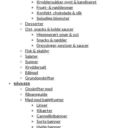
Kryddersukker, pynt & kandiseret
Frugt- & nøddesmør
Konfekt, chokolade & slik
Spiselige blomster
Desserter
Ost, snacks & kolde saucer
Hjemmerørt smør & ost
Snacks & nødder
Dressinger, pestoer & saucer
Fisk & skaldyr
Salater
Supper
Kryddersalt
Bålmad
Grundopskrifter
RÅVARER
Opskrifter med
Råvareguide
Mad med bælgfrugter
Linser
Kikærter
Cannellinibønner
Sorte bønner
Hvide bønner