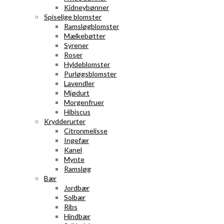
Kidneybønner
Spiselige blomster
Ramsløgblomster
Mælkebøtter
Syrener
Roser
Hyldeblomster
Purløgsblomster
Lavendler
Mjødurt
Morgenfruer
Hibiscus
Krydderurter
Citronmelisse
Ingefær
Kanel
Mynte
Ramsløg
Bær
Jordbær
Solbær
Ribs
Hindbær