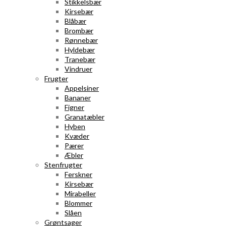
Stikkelsbær
Kirsebær
Blåbær
Brombær
Rønnebær
Hyldebær
Tranebær
Vindruer
Frugter
Appelsiner
Bananer
Figner
Granatæbler
Hyben
Kvæder
Pærer
Æbler
Stenfrugter
Ferskner
Kirsebær
Mirabeller
Blommer
Slåen
Grøntsager