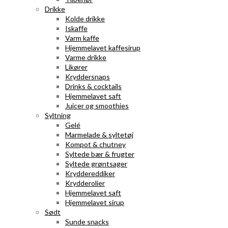
Drikke
Kolde drikke
Iskaffe
Varm kaffe
Hjemmelavet kaffesirup
Varme drikke
Likører
Kryddersnaps
Drinks & cocktails
Hjemmelavet saft
Juicer og smoothies
Syltning
Gelé
Marmelade & syltetøj
Kompot & chutney
Syltede bær & frugter
Syltede grøntsager
Kryddereddiker
Krydderolier
Hjemmelavet saft
Hjemmelavet sirup
Sødt
Sunde snacks