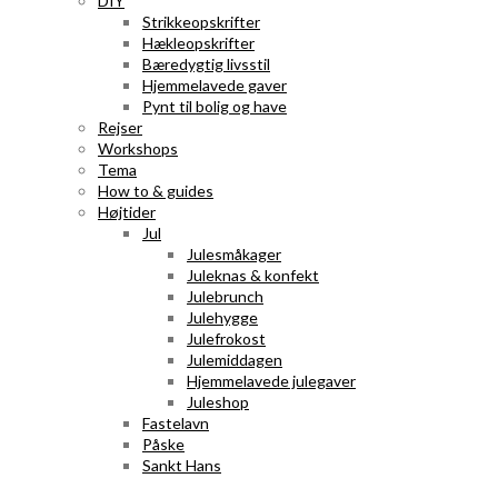
DIY
Strikkeopskrifter
Hækleopskrifter
Bæredygtig livsstil
Hjemmelavede gaver
Pynt til bolig og have
Rejser
Workshops
Tema
How to & guides
Højtider
Jul
Julesmåkager
Juleknas & konfekt
Julebrunch
Julehygge
Julefrokost
Julemiddagen
Hjemmelavede julegaver
Juleshop
Fastelavn
Påske
Sankt Hans