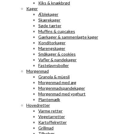
Kiks & knækbrød
Kager
Æblekager
Skærekager
Søde tærter
Muffins & cupcakes
Gærkager & sammenlagte kager
Konditorkager
Marengskager
Småkager & cookies
Vafler & pandekager
Fastelavnsboller
Morgenmad
Granola & müesli
Morgenmad med æg
Morgenmadspandekager
Morgenmad med yoghurt
Plantemælk
Hovedretter
Varme retter
Vegetarretter
Kartoffelretter
Grillmad
Tilbehør