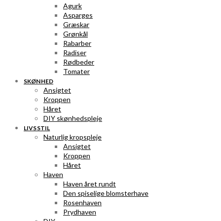
Agurk
Asparges
Græskar
Grønkål
Rabarber
Radiser
Rødbeder
Tomater
SKØNHED
Ansigtet
Kroppen
Håret
DIY skønhedspleje
LIVSSTIL
Naturlig kropspleje
Ansigtet
Kroppen
Håret
Haven
Haven året rundt
Den spiselige blomsterhave
Rosenhaven
Prydhaven