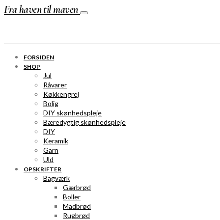
Fra haven til maven
FORSIDEN
SHOP
Jul
Råvarer
Køkkengrej
Bolig
DIY skønhedspleje
Bæredygtig skønhedspleje
DIY
Keramik
Garn
Uld
OPSKRIFTER
Bagværk
Gærbrød
Boller
Madbrød
Rugbrød