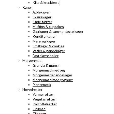
Kiks & knækbrød
Kager
Æblekager
Skærekager
Søde tærter
Muffins & cupcakes
Gærkager & sammenlagte kager
Konditorkager
Marengskager
Småkager & cookies
Vafler & pandekager
Fastelavnsboller
Morgenmad
Granola & müesli
Morgenmad med æg
Morgenmadspandekager
Morgenmad med yoghurt
Plantemælk
Hovedretter
Varme retter
Vegetarretter
Kartoffelretter
Grillmad
Tilbehør