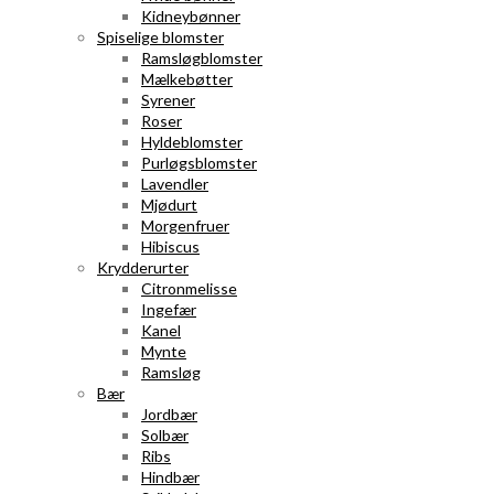
Kidneybønner
Spiselige blomster
Ramsløgblomster
Mælkebøtter
Syrener
Roser
Hyldeblomster
Purløgsblomster
Lavendler
Mjødurt
Morgenfruer
Hibiscus
Krydderurter
Citronmelisse
Ingefær
Kanel
Mynte
Ramsløg
Bær
Jordbær
Solbær
Ribs
Hindbær