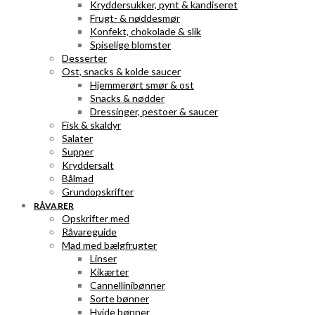
Kryddersukker, pynt & kandiseret
Frugt- & nøddesmør
Konfekt, chokolade & slik
Spiselige blomster
Desserter
Ost, snacks & kolde saucer
Hjemmerørt smør & ost
Snacks & nødder
Dressinger, pestoer & saucer
Fisk & skaldyr
Salater
Supper
Kryddersalt
Bålmad
Grundopskrifter
RÅVARER
Opskrifter med
Råvareguide
Mad med bælgfrugter
Linser
Kikærter
Cannellinibønner
Sorte bønner
Hvide bønner