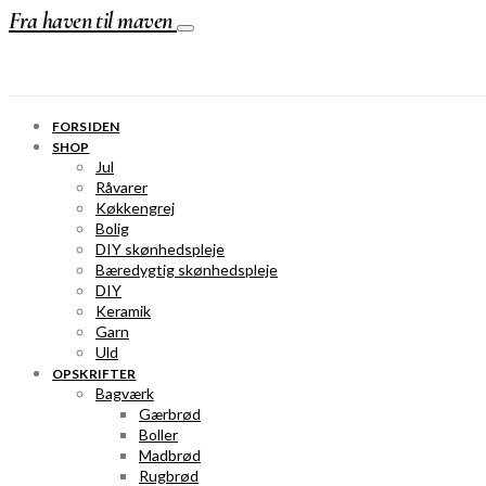
Fra haven til maven
FORSIDEN
SHOP
Jul
Råvarer
Køkkengrej
Bolig
DIY skønhedspleje
Bæredygtig skønhedspleje
DIY
Keramik
Garn
Uld
OPSKRIFTER
Bagværk
Gærbrød
Boller
Madbrød
Rugbrød