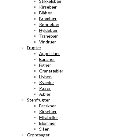
Stikkelsbær
Kirsebær
Blåbær
Brombær
Rønnebær
Hyldebær
Tranebær
Vindruer
Frugter
Appelsiner
Bananer
Figner
Granatæbler
Hyben
Kvæder
Pærer
Æbler
Stenfrugter
Ferskner
Kirsebær
Mirabeller
Blommer
Slåen
Grøntsager