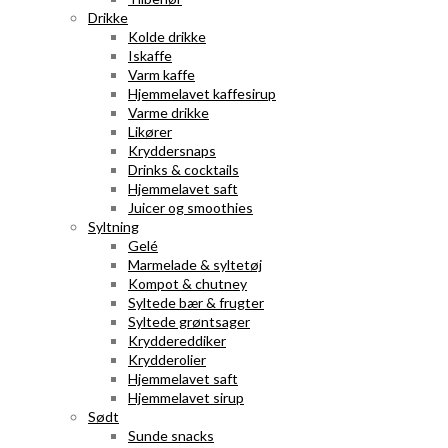
Drikke
Kolde drikke
Iskaffe
Varm kaffe
Hjemmelavet kaffesirup
Varme drikke
Likører
Kryddersnaps
Drinks & cocktails
Hjemmelavet saft
Juicer og smoothies
Syltning
Gelé
Marmelade & syltetøj
Kompot & chutney
Syltede bær & frugter
Syltede grøntsager
Kryddereddiker
Krydderolier
Hjemmelavet saft
Hjemmelavet sirup
Sødt
Sunde snacks