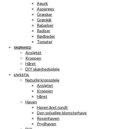
Agurk
Asparges
Græskar
Grønkål
Rabarber
Radiser
Rødbeder
Tomater
SKØNHED
Ansigtet
Kroppen
Håret
DIY skønhedspleje
LIVSSTIL
Naturlig kropspleje
Ansigtet
Kroppen
Håret
Haven
Haven året rundt
Den spiselige blomsterhave
Rosenhaven
Prydhaven