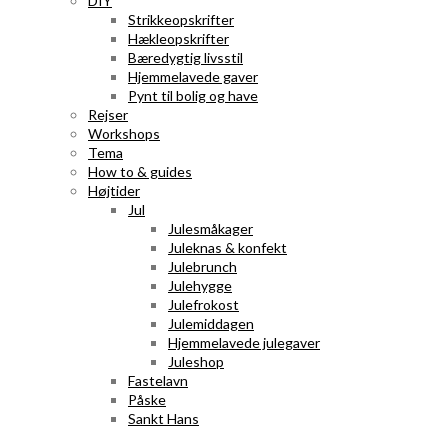
DIY
Strikkeopskrifter
Hækleopskrifter
Bæredygtig livsstil
Hjemmelavede gaver
Pynt til bolig og have
Rejser
Workshops
Tema
How to & guides
Højtider
Jul
Julesmåkager
Juleknas & konfekt
Julebrunch
Julehygge
Julefrokost
Julemiddagen
Hjemmelavede julegaver
Juleshop
Fastelavn
Påske
Sankt Hans