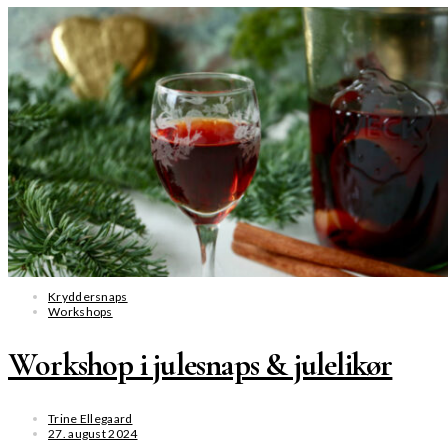
SE MERE
Kryddersnaps
Workshops
Workshop i julesnaps & julelikør
Trine Ellegaard
27. august 2024