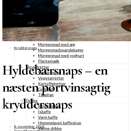
Konditorkager
Marengskager
Småkager & cookies
Vafler & pandekager
Fastelavnsboller
Morgenmad
Granola & müesli
Morgenmad med æg
Kryddersnaps
Morgenmadspandekager
Morgenmad med yoghurt
Plantemælk
Hyldebærsnaps – en
Hovedretter
Varme retter
Vegetarretter
næsten portvinsagtig
Kartoffelretter
Grillmad
Tilbehør
kryddersnaps
Drikke
Kolde drikke
Iskaffe
Varm kaffe
Hjemmelavet kaffesirup
8. november 2018
Varme drikke
Trine Ellegaard