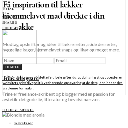
Få inspiration til lækker
TOTAL
hjemmelavet mad direkte i din
41
SHARES
0
SHARE
indbakke
41
PIN IT
Modtag opskrifter og idéer til lækre retter, søde desserter,
hyggelige kager, hjemmelavet snaps og likør og meget mere.
TILMELD
Trine Ellegaard
Når du krydser af i dette felt, bekræfter du, at du har læst og accepterer
websitets privatlivspolitik vedrørende opbevaring af de data, der indsendes
via denne formular.
Trine er freelance-skribent og blogger med en passion for
æstetik, det gode liv, litteratur og bevidst nærvær.
FORRIGE ARTIKEL
Skærekager