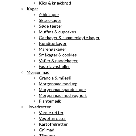
Kiks & knækbrød
Kager
Æblekager
Skærekager
Søde tærter
Muffins & cupcakes
Gærkager & sammenlagte kager
Konditorkager
Marengskager
Småkager & cookies
Vafler & pandekager
Fastelavnsboller
Morgenmad
Granola & müesli
Morgenmad med æg
Morgenmadspandekager
Morgenmad med yoghurt
Plantemælk
Hovedretter
Varme retter
Vegetarretter
Kartoffelretter
Grillmad
Tilbehør