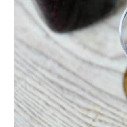
Hyldeblomster
Purløgsblomster
Lavendler
Mjødurt
Morgenfruer
Hibiscus
Krydderurter
Citronmelisse
Ingefær
Kanel
Mynte
Ramsløg
Bær
Jordbær
Solbær
Ribs
Hindbær
Stikkelsbær
Kirsebær
Blåbær
Brombær
Rønnebær
Hyldebær