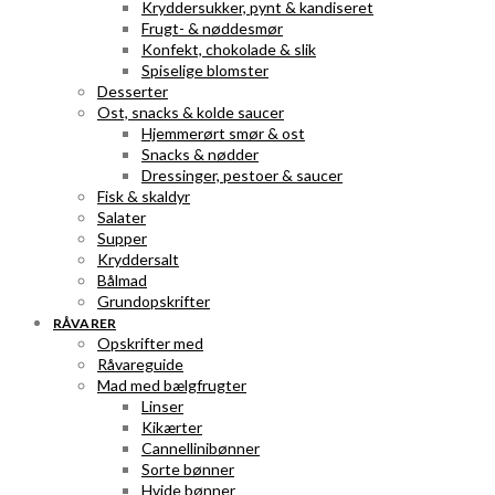
Kryddersukker, pynt & kandiseret
Frugt- & nøddesmør
Konfekt, chokolade & slik
Spiselige blomster
Desserter
Ost, snacks & kolde saucer
Hjemmerørt smør & ost
Snacks & nødder
Dressinger, pestoer & saucer
Fisk & skaldyr
Salater
Supper
Kryddersalt
Bålmad
Grundopskrifter
RÅVARER
Opskrifter med
Råvareguide
Mad med bælgfrugter
Linser
Kikærter
Cannellinibønner
Sorte bønner
Hvide bønner