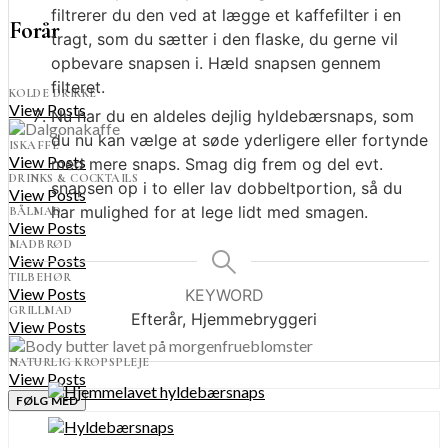
filtrerer du den ved at lægge et kaffefilter i en
Forår
tragt, som du sætter i den flaske, du gerne vil
opbevare snapsen i. Hæld snapsen gennem
filteret.
KOLDE DRIKKE
View Posts
Nu har du en aldeles dejlig hyldebærsnaps, som
du nu kan vælge at søde yderligere eller fortynde
ISKAFFE
View Posts
med mere snaps. Smag dig frem og del evt.
DRINKS & COCKTAILS
snapsen op i to eller lav dobbeltportion, så du
View Posts
har mulighed for at lege lidt med smagen.
BÅLMAD
View Posts
MADBRØD
View Posts
TILBEHØR
View Posts
KEYWORD
GRILLMAD
Efterår, Hjemmebryggeri
View Posts
NATURLIG KROPSPLEJE
View Posts
FØLG MED