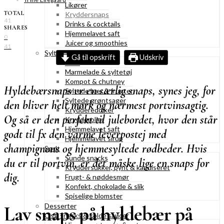
Likører
TOTAL
Kryddersnaps
41
Drinks & cocktails
SHARES
Hjemmelavet saft
0
Juicer og smoothies
41
Syltning
Gå til opskrift
Udskriv
Gelé
Marmelade & syltetøj
Kompot & chutney
Hyldebærsnaps er en særlig snaps, synes jeg, for
Syltede bær & frugter
Syltede grøntsager
den bliver helt mørk og nærmest portvinsagtig.
Kryddereddiker
Og så er den perfekt til julebordet, hvor den står
Krydderolier
Hjemmelavet saft
godt til fx den varme leverpostej med
Hjemmelavet sirup
champignons og hjemmesyltede rødbeder. Hvis
Sødt
Sunde snacks
du er til portvin, er det måske lige en snaps for
Kryddersukker, pynt & kandiseret
dig.
Frugt- & nøddesmør
Konfekt, chokolade & slik
Spiselige blomster
Desserter
Lav snaps på hyldebær på
Ost, snacks & kolde saucer