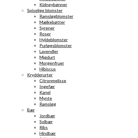
Kidneybønner
Spiselige blomster
Ramsløgblomster
Mælkebøtter
Syrener
Roser
Hyldeblomster
Purløgsblomster
Lavendler
Mjødurt
Morgenfruer
Hibiscus
Krydderurter
Citronmelisse
Ingefær
Kanel
Mynte
Ramsløg
Bær
Jordbær
Solbær
Ribs
Hindbær