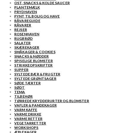
OST, SNACKS & KOLDE SAUCER
PLANTEMÆLK
PRYDHAVEN
PYNT TIL BOLIG OG HAVE
RÅVAREGUIDE
RÅVARER
REJSER
ROSENHAVEN
RUGBRØD
SALATER
SKÆREKAGER
SMÅKAGER & COOKIES
SNACKS & NØDDER
SPISELIGE BLOMSTER
STRIKKEOPSKRIFTER
SUPPER
SYLTEDE BÆR & FRUGTER
SYLTEDE GRØNTSAGER
SØDE TÆRTER
SØDT
TEMA
TILBEHØR
TØRREDE KRYDDERURTER OG BLOMSTER
VAFLER & PANDEKAGER
VARM KAFFE
VARME DRIKKE
VARME RETTER
VEGETARRETTER
WORKSHOPS
ÆBLEKAGER