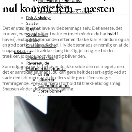
Hjemmerørt smør & ost
nul komme fem – næsten
Snacks & nødder
Dressinger, pestoer & saucer
Fisk & skaldyr
Salater
Det er utrolig let at lave hyldebærsnaps selv. Det eneste, det
Supper
kræver, er en god gåtur i naturen (med mindre du har
hyld
i
Kryddersalt
haven), en tur til købmanden efter en flaske klar Brøndum og så
Bålmad
en god portion tålmodighed. Hyldebærsnaps er nemlig en af de
Grundopskrifter
snapse, som skal trække i lang tid. Og jo længere tid den
RÅVARER
trækker, jo mere portvinsagtig bliver den.
Opskrifter med
Råvareguide
Som udgangspunkt behøver du ikke søde den ret meget, men
Mad med bælgfrugter
det er samtidig en snaps, du kan gøre helt dessert-agtig ved at
Linser
søde den lidt mere, end du ellers ville gøre. Den smager
Kikærter
fremragende. Prøv dig frem i forhold til trækketid og smag.
Cannellinibønner
Snapsen vinder desuden ved lagring.
Sorte bønner
Hvide bønner
Kidneybønner
Spiselige blomster
Ramsløgblomster
Mælkebøtter
Syrener
Roser