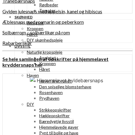
Tranebærsnaps
Rødbeder
Tomater
Gylden julesnaps med appelsin, kanel og hibiscus
SKØNHED
Æblesnaps med rosmarin og peberkorn
Ansigtet
Kroppen
Solbærrom – solbærlikør på rom
Håret
DIY skønhedspleje
Rabarberlikør
LIVSSTIL
Naturlig kropspleje
Ansigtet
Se hele samlingen af opskrifter på hjemmelavet
Kroppen
kryddersnaps her
Håret
Haven
Haven året rundt
Den spiselige blomsterhave
Rosenhaven
Prydhaven
DIY
Strikkeopskrifter
Hækleopskrifter
Bæredygtig livsstil
Hjemmelavede gaver
Pynt til bolig og have