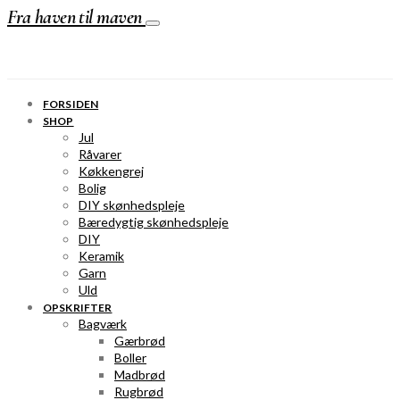
Fra haven til maven
FORSIDEN
SHOP
Jul
Råvarer
Køkkengrej
Bolig
DIY skønhedspleje
Bæredygtig skønhedspleje
DIY
Keramik
Garn
Uld
OPSKRIFTER
Bagværk
Gærbrød
Boller
Madbrød
Rugbrød