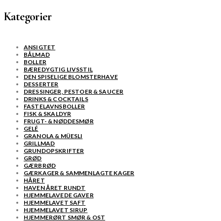
Kategorier
ANSIGTET
BÅLMAD
BOLLER
BÆREDYGTIG LIVSSTIL
DEN SPISELIGE BLOMSTERHAVE
DESSERTER
DRESSINGER, PESTOER & SAUCER
DRINKS & COCKTAILS
FASTELAVNSBOLLER
FISK & SKALDYR
FRUGT- & NØDDESMØR
GELÉ
GRANOLA & MÜESLI
GRILLMAD
GRUNDOPSKRIFTER
GRØD
GÆRBRØD
GÆRKAGER & SAMMENLAGTE KAGER
HÅRET
HAVEN ÅRET RUNDT
HJEMMELAVEDE GAVER
HJEMMELAVET SAFT
HJEMMELAVET SIRUP
HJEMMERØRT SMØR & OST