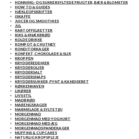
HONNING- OG SUKKERSYLTEDE FRUGTER, BÆR & BLOMSTER
HOW TO & GUIDES
HÆKLEOPSKRIFTER
ISKAFFE
JUICER OG SMOOTHIES
JUL
KARTOFFELRETTER
KIKS & KNÆKBRØD
KOLDE DRIKKE
KOMPOT & CHUTNEY
KONDITORKAGER
KONFEKT, CHOKOLADE & SLIK
KROPPEN
KRYDDEREDDIKER
KRYDDEROLIER
KRYDDERSALT
KRYDDERSNAPS
KRYDDERSUKKER, PYNT & KANDISERET
KØKKENHAVEN
LIKØRER
LIVSSTIL
MADBRØD
MARENGSKAGER
MARMELADE & SYLTETØJ
MORGENMAD
MORGENMAD MED YOGHURT
MORGENMAD MED ÆG
MORGENMADSPANDEKAGER
MUFFINS & CUPCAKES
NATURLIG KROPSPLEJE