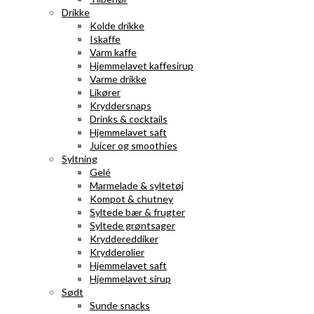
Drikke
Kolde drikke
Iskaffe
Varm kaffe
Hjemmelavet kaffesirup
Varme drikke
Likører
Kryddersnaps
Drinks & cocktails
Hjemmelavet saft
Juicer og smoothies
Syltning
Gelé
Marmelade & syltetøj
Kompot & chutney
Syltede bær & frugter
Syltede grøntsager
Kryddereddiker
Krydderolier
Hjemmelavet saft
Hjemmelavet sirup
Sødt
Sunde snacks