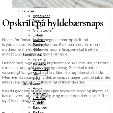
Tranebær
Vindruer
Frugter
Appelsiner
Opskrift på hyldebærsnaps
Bananer
Figner
Granatæbler
Hyben
Neden for finder du den meget nemme opskrift på
Kvæder
kryddersnaps lavet på hyldebær. Pluk bærrene, når de er helt
Pærer
modne, men helst ikke overmodne. Snapsen skal trække i
Æbler
mindst 1-2 måneder og gerne længere.
Stenfrugter
Ferskner
Det her med, hvor lang tid kryddersnaps skal trække, er i store
Kirsebær
træk et spørgsmål om smag og behag. Bær skal trække
Mirabeller
væsentligt længere tid end krydderurter og blomsterblade.
Blommer
Men hvis du synes, din hyldebærsnaps smager godt til jul, er der
Slåen
intet i vejen for, at du filtrerer og drikker den der.
Grøntsager
Agurk
Kan du godt lide at lave dine egne kryddersnapse og likører, så
Asparges
kan det være, at disse udvalgte og meget populære opskrifter
Græskar
også kunne inspirere dig:
Grønkål
Rabarber
Radiser