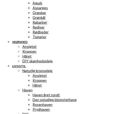
Agurk
Asparges
Græskar
Grønkål
Rabarber
Radiser
Rødbeder
Tomater
SKØNHED
Ansigtet
Kroppen
Håret
DIY skønhedspleje
LIVSSTIL
Naturlig kropspleje
Ansigtet
Kroppen
Håret
Haven
Haven året rundt
Den spiselige blomsterhave
Rosenhaven
Prydhaven