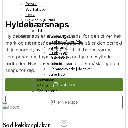
Rejser
Workshops
Tema
How to & guides
Hyldebærsnaps
Højtider
Jul
Hyldebærsnaps er en særlig snaps, for den bliver helt
Julesmåkager
Juleknas & konfekt
mørk og nærmest portvinsagtig. Og så er den perfekt
Julebrunch
til julebordet, hvor den står godt til fx den varme
Julehygge
leverpostej med champignons og hjemmesyltede
Julefrokost
rødbeder. Hvis du er til portvin, er det måske lige en
Julemiddagen
Hjemmelavede julegaver
snaps for dig.
Juleshop
Fastelavn
Udskriv
Påske
Sankt Hans
Pin Recipe
Sød køkkenplakat