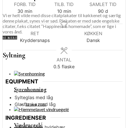
FORB. TID
TILB. TID
SAMLET TID
minutter
minutter
dage
30
min
10
min
90
d
Vi er helt vilde med disse citatplakater til køkkenet og særlig
denne plakat, synes vi er sød. Plakaten er med søde engelske
citater, f.eks citatet “Happiness is homemade”, som er lige i
vores ånd.
RET
KØKKEN
SE MERE
Kryddersnaps
Dansk
Syltning
ANTAL
0.5
flaske
EQUIPMENT
Syrenhonning
Sylteglas med låg
Glasflaske med låg
27. maj 2022
INGREDIENSER
Vindruegelé
3,5
dl
modne hyldebær