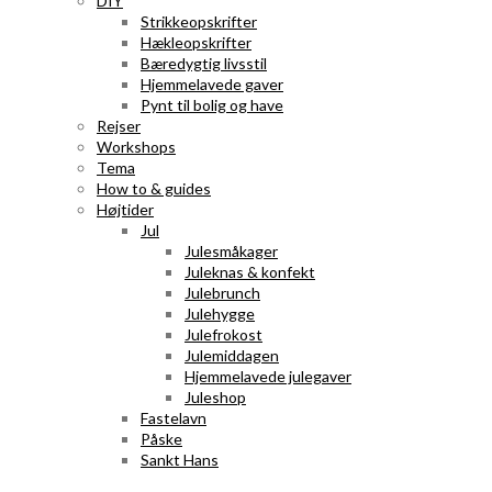
DIY
Strikkeopskrifter
Hækleopskrifter
Bæredygtig livsstil
Hjemmelavede gaver
Pynt til bolig og have
Rejser
Workshops
Tema
How to & guides
Højtider
Jul
Julesmåkager
Juleknas & konfekt
Julebrunch
Julehygge
Julefrokost
Julemiddagen
Hjemmelavede julegaver
Juleshop
Fastelavn
Påske
Sankt Hans