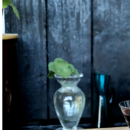
SHOP
Jul
Råvarer
Køkkengrej
Bolig
DIY skønhedspleje
Bæredygtig skønhedspleje
DIY
Keramik
Garn
Uld
OPSKRIFTER
Bagværk
Gærbrød
Boller
Madbrød
Rugbrød
Kiks & knækbrød
Kager
Æblekager
Skærekager
Søde tærter
Muffins & cupcakes
Gærkager & sammenlagte kager