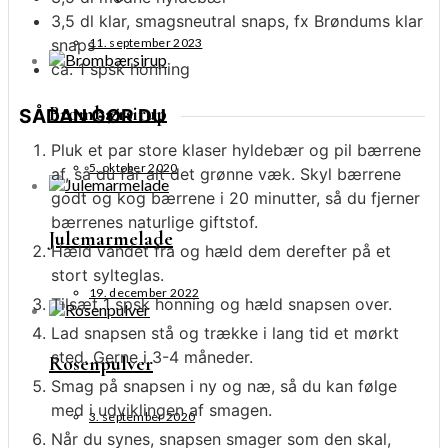
3,5
dl
klar, smagsneutral snaps, fx Brøndums klar
11. september 2023
snaps
ca. 1
spsk
honning
Brombærsirup
SÅDAN GØR DU
Pluk et par store klaser hyldebær og pil bærrene
5. oktober 2020
af, så du får alt det grønne væk. Skyl bærrene
godt og kog bærrene i 20 minutter, så du fjerner
bærrenes naturlige giftstof.
Julemarmelade
Hæld vandet fra og hæld dem derefter på et
stort sylteglas.
19. december 2022
Tilsæt 1 spsk honning og hæld snapsen over.
Lad snapsen stå og trække i lang tid et mørkt
sted. Gerne i 3-4 måneder.
Rosenpulver
Smag på snapsen i ny og næ, så du kan følge
med i udviklingen af smagen.
3. september 2020
Når du synes, snapsen smager som den skal,