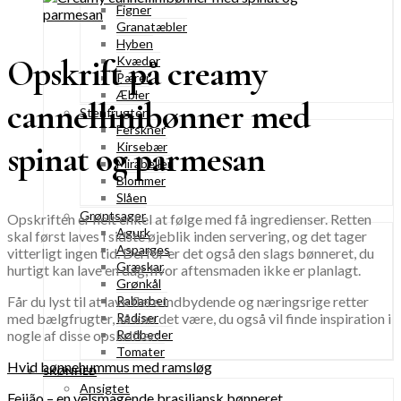
Figner
Granatæbler
Hyben
Opskrift på creamy
Kvæder
Pærer
Æbler
cannellinibønner med
Stenfrugter
Ferskner
spinat og parmesan
Kirsebær
Mirabeller
Blommer
Slåen
Grøntsager
Opskriften er helt enkel at følge med få ingredienser. Retten
Agurk
skal først laves i sidste øjeblik inden servering, og det tager
Asparges
vitterligt ingen tid. Derfor er det også den slags bønneret, du
Græskar
hurtigt kan lave en dag, hvor aftensmaden ikke er planlagt.
Grønkål
Rabarber
Får du lyst til at lave flere indbydende og næringsrige retter
Radiser
med bælgfrugter, så kan det være, du også vil finde inspiration i
Rødbeder
nogle af disse opskrifter:
Tomater
Hvid bønnehummus med ramsløg
SKØNHED
Ansigtet
Feijão – en velsmagende brasiliansk bønneret