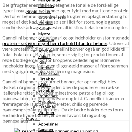
Bælgfrugter er en fælles betegnelse for alle de forskellige
Hibiscus
typer linser, ærter og bønner og er fyldt med mættende protein.
Krydderurter
Derfor er bønner og andre bælgfrugter en oplagt erstatning for
Citronmelisse
meget af det kød, vi i dag spiser i lidt for store, nogle gange
Ingefær
sundhedsskadelige og næsten altid klimabelastende mængder.
Kanel
Mynte
Cannellini bønner er næringsrige og indeholder en stor mængde
Ramsløg
protein – se hvor meget her i forhold til andre bønner
. Udover at
Bær
være proteinholdige, er cannellini bønner også en god kilde til
Jordbær
folat. Folat er et B-vitamin, som er vigtig for produktionen af
Solbær
røde blodlegemer og for kroppens celledelinger. Bønnerne
Ribs
indeholder ingen fedt, men til gengæld masser af fibre sammen
Hindbær
med vigtige mineraler som jern og magnesium.
Stikkelsbær
Kirsebær
Cannellini bønner er gourmetbønner, der oprindeligt blev
Blåbær
dyrket i Argentina. Med tiden blev de populære i en række
Brombær
italienske retter, herunder minestrone, pasta e fagioli og
Rønnebær
bønnesalater, for blot at nævne nogle få. Cannellini-bønner er
Hyldebær
fremragende i supper, gryderetter, chilis og purerede
Tranebær
bønnesmørepålæg eller dips. Da de bedre holder deres form
Vindruer
end andre hvide bønner, er de en favorit til ragout og
Frugter
bønnesalater.
Appelsiner
Bananer