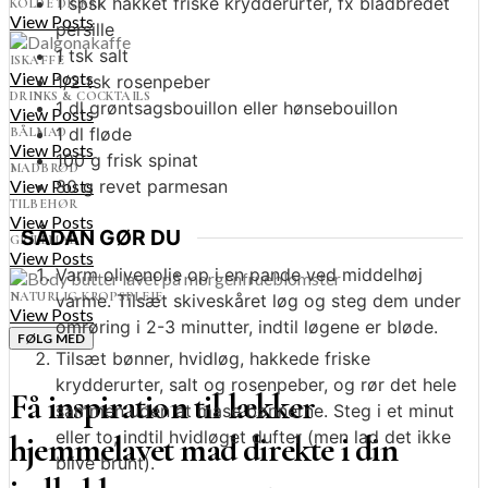
1
spsk
hakket friske krydderurter, fx bladbredet
KOLDE DRIKKE
View Posts
persille
1
tsk
salt
ISKAFFE
View Posts
1/2
tsk
rosenpeber
DRINKS & COCKTAILS
1
dl
grøntsagsbouillon eller hønsebouillon
View Posts
1
dl
fløde
BÅLMAD
View Posts
100
g
frisk spinat
MADBRØD
View Posts
80
g
revet parmesan
TILBEHØR
View Posts
SÅDAN GØR DU
GRILLMAD
View Posts
Varm olivenolie op i en pande ved middelhøj
NATURLIG KROPSPLEJE
varme. Tilsæt skiveskåret løg og steg dem under
View Posts
omrøring i 2-3 minutter, indtil løgene er bløde.
FØLG MED
Tilsæt bønner, hvidløg, hakkede friske
krydderurter, salt og rosenpeber, og rør det hele
Få inspiration til lækker
sammen uden at mase bønnerne. Steg i et minut
eller to, indtil hvidløget dufter (men lad det ikke
hjemmelavet mad direkte i din
blive brunt).