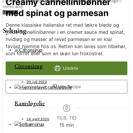
Creamy cannellinibønner
citater, f.eks citatet “Happiness is homemade”, som er lige i
vores ånd.
med spinat og parmesan
SE MERE
Denne klassiske italienske ret med lækre bløde og
Syltning
milde cannellinibønner i en cremet sauce med spinat,
hvidløg og masser af revet parmesan er en klar
favorit hjemme hos os. Retten kan laves som tilbehør,
som forret eller som en skøn lun frokostret.
Citronsirup
Udskriv
30. juli 2020
Pin Recipe
Ramsløgolie
TILB. TID
14. april 2020
minutter
15
min