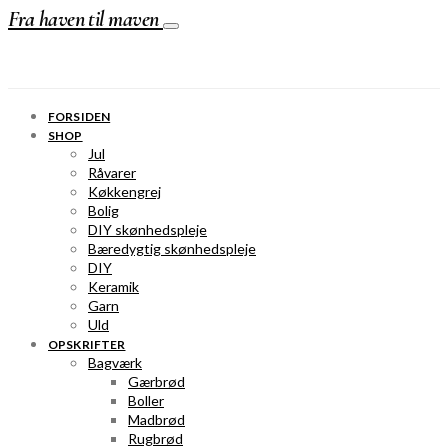
Fra haven til maven
FORSIDEN
SHOP
Jul
Råvarer
Køkkengrej
Bolig
DIY skønhedspleje
Bæredygtig skønhedspleje
DIY
Keramik
Garn
Uld
OPSKRIFTER
Bagværk
Gærbrød
Boller
Madbrød
Rugbrød