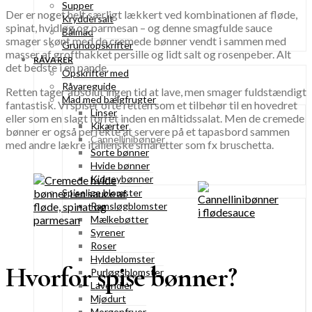
Supper
Der er noget helt særligt lækkert ved kombinationen af fløde,
Kryddersalt
spinat, hvidløg og parmesan – og denne smagfulde sauce
Bålmad
smager skønt med de cremede bønner vendt i sammen med
Grundopskrifter
masser af grofthakket persille og lidt salt og rosenpeber. Alt
RÅVARER
det bedste i en pande.
Opskrifter med
Råvareguide
Retten tager absolut ingen tid at lave, men smager fuldstændigt
Mad med bælgfrugter
fantastisk. Vi spiser ofte retten som et tilbehør til en hovedret
Linser
eller som en slagt forret inden en måltidssalat. Men de cremede
Kikærter
bønner er også perfekte at servere på et tapasbord sammen
Cannellinibønner
med andre lækre italienske småretter som fx bruschetta.
Sorte bønner
Hvide bønner
Kidneybønner
Spiselige blomster
Ramsløgblomster
Mælkebøtter
Syrener
Roser
Hyldeblomster
Hvorfor spise bønner?
Purløgsblomster
Lavendler
Mjødurt
Morgenfruer