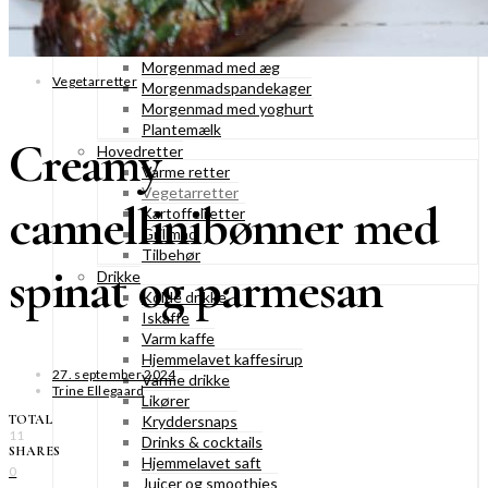
Fastelavnsboller
Morgenmad
Granola & müesli
Morgenmad med æg
Vegetarretter
Morgenmadspandekager
Morgenmad med yoghurt
Plantemælk
Creamy
Hovedretter
Varme retter
Vegetarretter
cannellinibønner med
Kartoffelretter
Grillmad
Tilbehør
spinat og parmesan
Drikke
Kolde drikke
Iskaffe
Varm kaffe
Hjemmelavet kaffesirup
27. september 2024
Varme drikke
Trine Ellegaard
Likører
TOTAL
Kryddersnaps
11
Drinks & cocktails
SHARES
Hjemmelavet saft
0
Juicer og smoothies