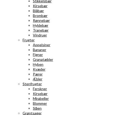
Stikkelsbær
Kirsebær
Blåbær
Brombær
Rønnebær
Hyldebær
Tranebær
Vindruer
Frugter
Appelsiner
Bananer
Figner
Granatæbler
Hyben
Kvæder
Pærer
Æbler
Stenfrugter
Ferskner
Kirsebær
Mirabeller
Blommer
Slåen
Grøntsager