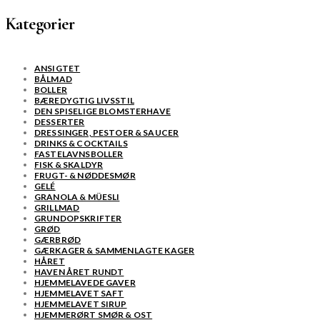
Kategorier
ANSIGTET
BÅLMAD
BOLLER
BÆREDYGTIG LIVSSTIL
DEN SPISELIGE BLOMSTERHAVE
DESSERTER
DRESSINGER, PESTOER & SAUCER
DRINKS & COCKTAILS
FASTELAVNSBOLLER
FISK & SKALDYR
FRUGT- & NØDDESMØR
GELÉ
GRANOLA & MÜESLI
GRILLMAD
GRUNDOPSKRIFTER
GRØD
GÆRBRØD
GÆRKAGER & SAMMENLAGTE KAGER
HÅRET
HAVEN ÅRET RUNDT
HJEMMELAVEDE GAVER
HJEMMELAVET SAFT
HJEMMELAVET SIRUP
HJEMMERØRT SMØR & OST