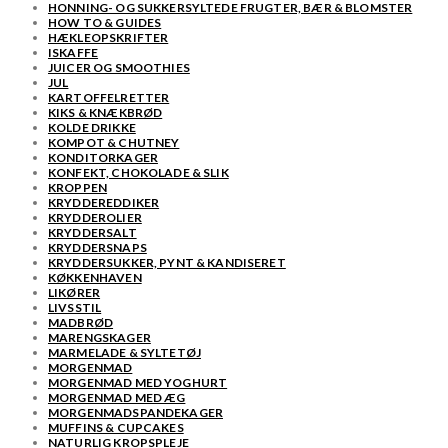
HONNING- OG SUKKERSYLTEDE FRUGTER, BÆR & BLOMSTER
HOW TO & GUIDES
HÆKLEOPSKRIFTER
ISKAFFE
JUICER OG SMOOTHIES
JUL
KARTOFFELRETTER
KIKS & KNÆKBRØD
KOLDE DRIKKE
KOMPOT & CHUTNEY
KONDITORKAGER
KONFEKT, CHOKOLADE & SLIK
KROPPEN
KRYDDEREDDIKER
KRYDDEROLIER
KRYDDERSALT
KRYDDERSNAPS
KRYDDERSUKKER, PYNT & KANDISERET
KØKKENHAVEN
LIKØRER
LIVSSTIL
MADBRØD
MARENGSKAGER
MARMELADE & SYLTETØJ
MORGENMAD
MORGENMAD MED YOGHURT
MORGENMAD MED ÆG
MORGENMADSPANDEKAGER
MUFFINS & CUPCAKES
NATURLIG KROPSPLEJE