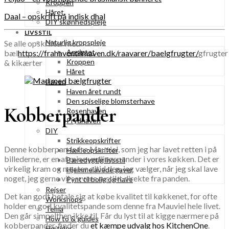
Kroppen
Håret
Daal – opskrift på indisk dhal
DIY skønhedspleje
LIVSSTIL
Naturlig kropspleje
Se alle opskrifter med
Ansigtet
bæl
https://frahaventilmaven.dk/raavarer/baelgfrugter/
gfrugter
Kroppen
& kikærter
Håret
Haven
Haven året rundt
Den spiselige blomsterhave
Kobberpander
Rosenhaven
Prydhaven
DIY
Strikkeopskrifter
Denne kobberpande fra Mauviel, som jeg har lavet retten i på
Hækleopskrifter
billederne, er en af mine yndlingspander i vores køkken. Det er
Bæredygtig livsstil
virkelig kram og næsten altid den, jeg vælger, når jeg skal lave
Hjemmelavede gaver
noget, jeg gerne vil servere rustikt direkte fra panden.
Pynt til bolig og have
Rejser
Det kan godt betale sig at købe kvalitet til køkkenet, for ofte
Workshops
holder en god kvalitetspande som denne fra Mauviel hele livet.
Tema
Den går simpelthen ikke til. Får du lyst til at kigge nærmere på
How to & guides
kobberpander, finder du
et kæmpe udvalg hos KitchenOne
.
Højtider