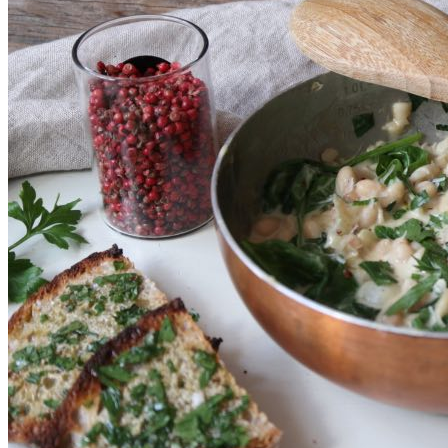
DIY skønhedspleje
Bæredygtig skønhedspleje
DIY
Keramik
Garn
Uld
OPSKRIFTER
Bagværk
Gærbrød
Boller
Madbrød
Rugbrød
Kiks & knækbrød
Kager
Æblekager
Skærekager
Søde tærter
Muffins & cupcakes
Gærkager & sammenlagte kager
Konditorkager
Marengskager
Småkager & cookies
Vafler & pandekager