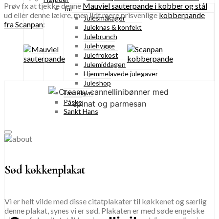
Prøv fx at tjekke denne
Mauviel sauterpande i kobber og stål
Jul
ud eller denne lækre, men lidt mere prisvenlige
kobberpande
Julesmåkager
fra Scanpan
:
Juleknas & konfekt
Julebrunch
Julehygge
Julefrokost
Julemiddagen
Hjemmelavede julegaver
Juleshop
Fastelavn
Påske
Sankt Hans
Sød køkkenplakat
Vi er helt vilde med disse citatplakater til køkkenet og særlig
denne plakat, synes vi er sød. Plakaten er med søde engelske