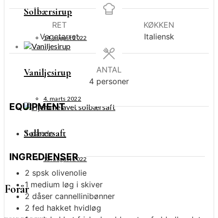
Solbærsirup
RET
KØKKEN
Vegetarret
Italiensk
14. august 2022
ANTAL
Vaniljesirup
4
personer
4. marts 2022
EQUIPMENT
Solbærsaft
1 pande
INGREDIENSER
13. august 2022
2
spsk
olivenolie
1
medium
løg i skiver
Forår
2
dåser
cannellinibønner
2
fed
hakket hvidløg