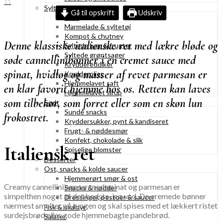
11
Syltning
Gå til opskrift
Udskriv
Gelé
Marmelade & syltetøj
Kompot & chutney
Denne klassiske italienske ret med lækre bløde og
Syltede bær & frugter
Syltede grøntsager
søde cannellinibønner i en cremet sauce med
Kryddereddiker
spinat, hvidløg og masser af revet parmesan er
Krydderolier
Hjemmelavet saft
en klar favorit hjemme hos os. Retten kan laves
Hjemmelavet sirup
som tilbehør, som forret eller som en skøn lun
Sødt
Sunde snacks
frokostret.
Kryddersukker, pynt & kandiseret
Frugt- & nøddesmør
Konfekt, chokolade & slik
Italiensk ret
Spiselige blomster
Desserter
Ost, snacks & kolde saucer
Hjemmerørt smør & ost
Creamy cannellinibønner med spinat og parmesan er
Snacks & nødder
simpelthen noget af det bedste, jeg ved. De cremede bønner
Dressinger, pestoer & saucer
nærmest smelter på tungen og skal spises med et lækkert ristet
Fisk & skaldyr
surdejsbrød eller gode hjemmebagte pandebrød.
Salater