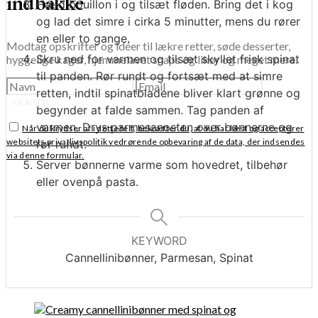
indbakke
Hæld bouillon i og tilsæt fløden. Bring det i kog
og lad det simre i cirka 5 minutter, mens du rører
en eller to gange.
Modtag opskrifter og idéer til lækre retter, søde desserter,
Skru ned for varmen og tilsæt skyllet frisk spinat
hyggelige kager, hjemmelavet snaps og likør og meget mere.
til panden. Rør rundt og fortsæt med at simre
retten, indtil spinatbladene bliver klart grønne og
TILMELD
begynder at falde sammen. Tag panden af
varmen. Drys parmesanosten over bønnerne og
Når du krydser af i dette felt, bekræfter du, at du har læst og accepterer
websitets privatlivspolitik vedrørende opbevaring af de data, der indsendes
rør rundt.
via denne formular.
Server bønnerne varme som hovedret, tilbehør
eller ovenpå pasta.
KEYWORD
Cannellinibønner, Parmesan, Spinat