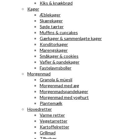
Kiks & knækbrød
Kager
Æblekager
Skærekager
Søde tærter
Muffins & cupcakes
Gærkager & sammenlagte kager
Konditorkager
Marengskager
Småkager & cookies
Vafler & pandekager
Fastelavnsboller
Morgenmad
Granola & müesli
Morgenmad med æg
Morgenmadspandekager
Morgenmad med yoghurt
Plantemælk
Hovedretter
Varme retter
Vegetarretter
Kartoffelretter
Grillmad
Tilbehør