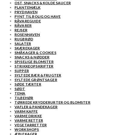
OST, SNACKS & KOLDE SAUCER
PLANTEMÆLK
PRYDHAVEN
PYNT TIL BOLIG OG HAVE
RÅVAREGUIDE
RÅVARER
REJSER
ROSENHAVEN
RUGBRØD
SALATER
SKÆREKAGER
SMÅKAGER & COOKIES
SNACKS & NØDDER
SPISELIGE BLOMSTER
STRIKKEOPSKRIFTER
SUPPER
SYLTEDE BÆR & FRUGTER
SYLTEDE GRØNTSAGER
SØDE TÆRTER
SØDT
TEMA
TILBEHØR
TØRREDE KRYDDERURTER OG BLOMSTER
VAFLER & PANDEKAGER
VARM KAFFE
VARME DRIKKE
VARME RETTER
VEGETARRETTER
WORKSHOPS
ÆBLEKAGER