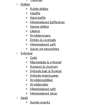
Drikke
Kolde drikke
Iskaffe
Varm kaffe
Hjemmelavet kaffesirup
Varme drikke
Likører
Kryddersnaps
Drinks & cocktails
Hjemmelavet saft
Juicer og smoothies
Syltning
Gelé
Marmelade & syltetøj
Kompot & chutney
Syltede bær & frugter
Syltede grøntsager
Kryddereddiker
Krydderolier
Hjemmelavet saft
Hjemmelavet sirup
Sødt
Sunde snacks