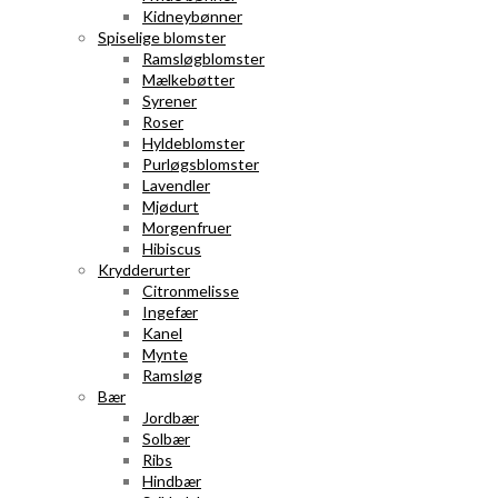
Kidneybønner
Spiselige blomster
Ramsløgblomster
Mælkebøtter
Syrener
Roser
Hyldeblomster
Purløgsblomster
Lavendler
Mjødurt
Morgenfruer
Hibiscus
Krydderurter
Citronmelisse
Ingefær
Kanel
Mynte
Ramsløg
Bær
Jordbær
Solbær
Ribs
Hindbær