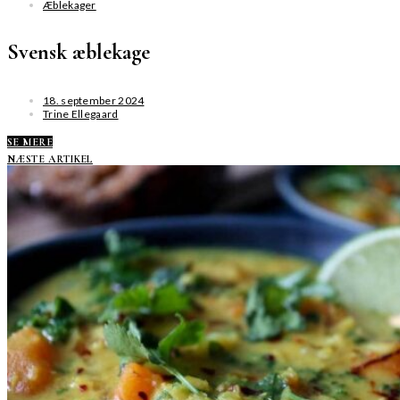
Æblekager
Svensk æblekage
18. september 2024
Trine Ellegaard
SE MERE
NÆSTE ARTIKEL