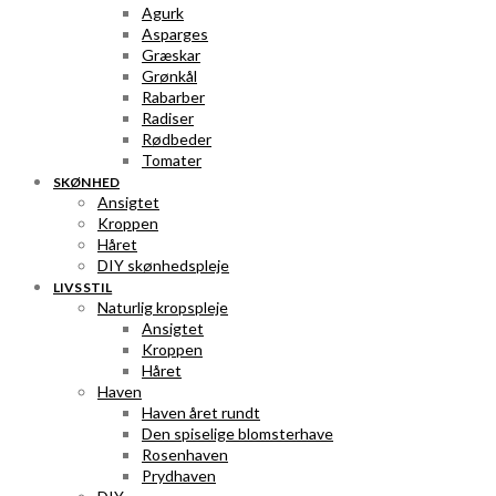
Agurk
Asparges
Græskar
Grønkål
Rabarber
Radiser
Rødbeder
Tomater
SKØNHED
Ansigtet
Kroppen
Håret
DIY skønhedspleje
LIVSSTIL
Naturlig kropspleje
Ansigtet
Kroppen
Håret
Haven
Haven året rundt
Den spiselige blomsterhave
Rosenhaven
Prydhaven