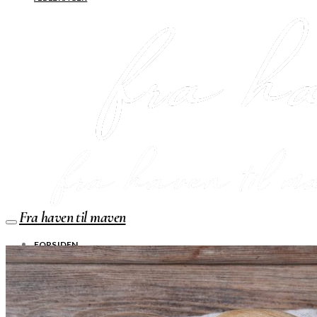
Fra haven til maven
FORSIDEN
SHOP
Jul
Råvarer
Køkkengrej
Bolig