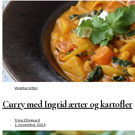
SE MERE
Vegetarretter
Curry med Ingrid ærter og kartofler
Trine Ellegaard
1. november 2024
SE MERE