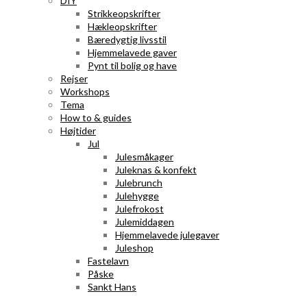
DIY
Strikkeopskrifter
Hækleopskrifter
Bæredygtig livsstil
Hjemmelavede gaver
Pynt til bolig og have
Rejser
Workshops
Tema
How to & guides
Højtider
Jul
Julesmåkager
Juleknas & konfekt
Julebrunch
Julehygge
Julefrokost
Julemiddagen
Hjemmelavede julegaver
Juleshop
Fastelavn
Påske
Sankt Hans