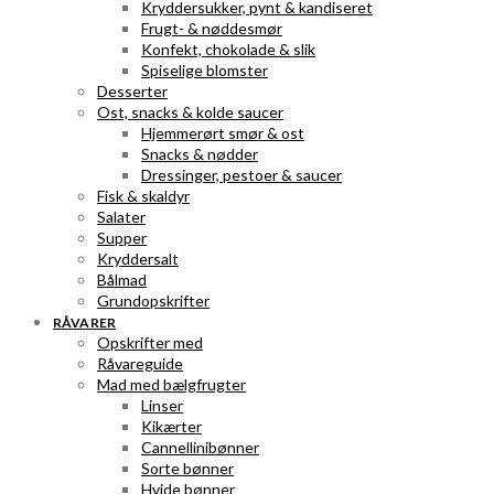
Kryddersukker, pynt & kandiseret
Frugt- & nøddesmør
Konfekt, chokolade & slik
Spiselige blomster
Desserter
Ost, snacks & kolde saucer
Hjemmerørt smør & ost
Snacks & nødder
Dressinger, pestoer & saucer
Fisk & skaldyr
Salater
Supper
Kryddersalt
Bålmad
Grundopskrifter
RÅVARER
Opskrifter med
Råvareguide
Mad med bælgfrugter
Linser
Kikærter
Cannellinibønner
Sorte bønner
Hvide bønner