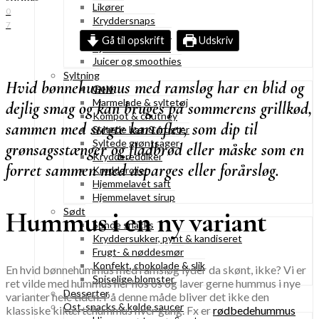
Likører
0
Kryddersnaps
7
Drinks & cocktails
Gå til opskrift
Udskriv
Hjemmelavet saft
Juicer og smoothies
Syltning
Hvid bønnehummus med ramsløg har en blid og
Gelé
Marmelade & syltetøj
dejlig smag og kan bruges på sommerens grillkød,
Kompot & chutney
sammen med stegte kartofler, som dip til
Syltede bær & frugter
Syltede grøntsager
grønsagsstænger og fladbrød eller måske som en
Kryddereddiker
forret sammen med asparges eller forårsløg.
Krydderolier
Hjemmelavet saft
Hjemmelavet sirup
Hummus i en ny variant
Sødt
Sunde snacks
Kryddersukker, pynt & kandiseret
Frugt- & nøddesmør
Konfekt, chokolade & slik
En hvid bønnehummus med ramsløg lyder da skønt, ikke? Vi er
Spiselige blomster
ret vilde med hummus her hos os og laver gerne hummus i nye
Desserter
varianter hele tiden. På denne måde bliver det ikke den
Ost, snacks & kolde saucer
klassiske kikærtehummus hver gang. Fx er
rødbedehummus