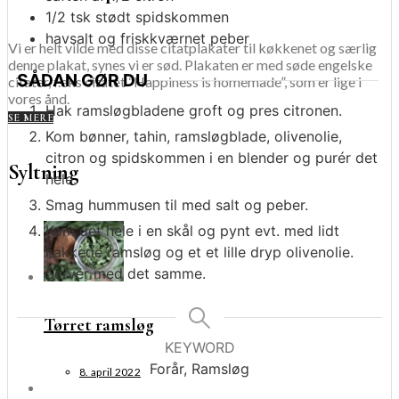
1/2
tsk
stødt spidskommen
havsalt og friskkværnet peber
Vi er helt vilde med disse citatplakater til køkkenet og særlig
denne plakat, synes vi er sød. Plakaten er med søde engelske
SÅDAN GØR DU
citater, f.eks citatet “Happiness is homemade”, som er lige i
vores ånd.
Hak ramsløgbladene groft og pres citronen.
SE MERE
Kom bønner, tahin, ramsløgblade, olivenolie,
citron og spidskommen i en blender og purér det
Syltning
hele.
Smag hummusen til med salt og peber.
Kom det hele i en skål og pynt evt. med lidt
hakkede ramsløg og et et lille dryp olivenolie.
Server med det samme.
Tørret ramsløg
KEYWORD
Forår, Ramsløg
8. april 2022