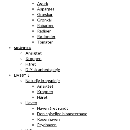
Agurk
Asparges
Græskar
Grønkål
Rabarber
Radiser
Rødbeder
Tomater
SKØNHED
Ansigtet
Kroppen
Håret
DIY skønhedspleje
LIVSSTIL
Naturlig kropspleje
Ansigtet
Kroppen
Håret
Haven
Haven året rundt
Den spiselige blomsterhave
Rosenhaven
Prydhaven