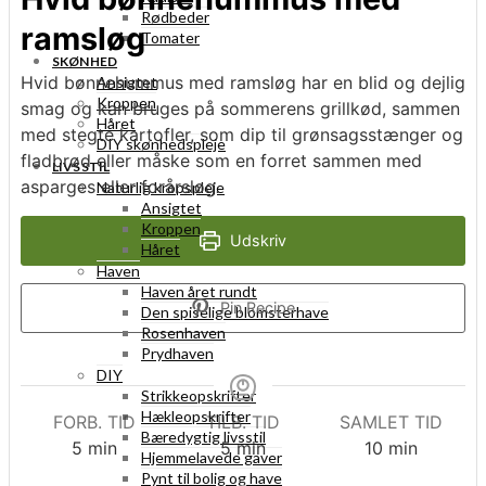
Rødbeder
ramsløg
Tomater
SKØNHED
Hvid bønnehummus med ramsløg har en blid og dejlig
Ansigtet
Kroppen
smag og kan bruges på sommerens grillkød, sammen
Håret
med stegte kartofler, som dip til grønsagsstænger og
DIY skønhedspleje
fladbrød eller måske som en forret sammen med
LIVSSTIL
asparges eller forårsløg
.
Naturlig kropspleje
Ansigtet
Kroppen
Udskriv
Håret
Haven
Haven året rundt
Pin Recipe
Den spiselige blomsterhave
Rosenhaven
Prydhaven
DIY
Strikkeopskrifter
Hækleopskrifter
FORB. TID
TILB. TID
SAMLET TID
Bæredygtig livsstil
minutter
minutter
minutter
5
min
5
min
10
min
Hjemmelavede gaver
Pynt til bolig og have