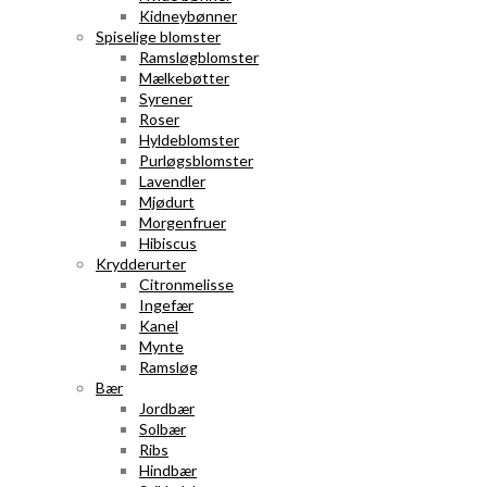
Kidneybønner
Spiselige blomster
Ramsløgblomster
Mælkebøtter
Syrener
Roser
Hyldeblomster
Purløgsblomster
Lavendler
Mjødurt
Morgenfruer
Hibiscus
Krydderurter
Citronmelisse
Ingefær
Kanel
Mynte
Ramsløg
Bær
Jordbær
Solbær
Ribs
Hindbær