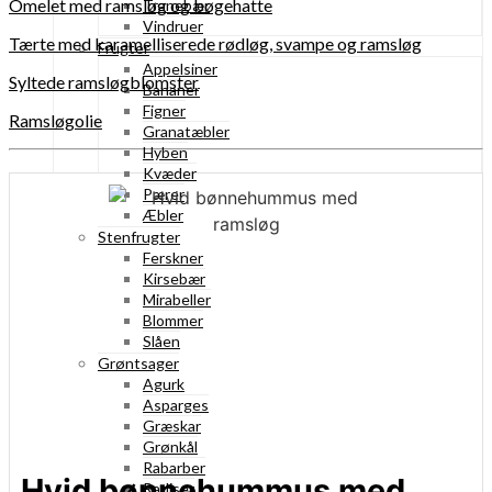
Omelet med ramsløg og bøgehatte
Tranebær
Vindruer
Tærte med karamelliserede rødløg, svampe og ramsløg
Frugter
Appelsiner
Syltede ramsløgblomster
Bananer
Figner
Ramsløgolie
Granatæbler
Hyben
Kvæder
Pærer
Æbler
Stenfrugter
Ferskner
Kirsebær
Mirabeller
Blommer
Slåen
Grøntsager
Agurk
Asparges
Græskar
Grønkål
Rabarber
Hvid bønnehummus med
Radiser