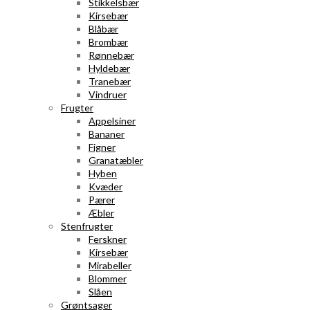
Stikkelsbær
Kirsebær
Blåbær
Brombær
Rønnebær
Hyldebær
Tranebær
Vindruer
Frugter
Appelsiner
Bananer
Figner
Granatæbler
Hyben
Kvæder
Pærer
Æbler
Stenfrugter
Ferskner
Kirsebær
Mirabeller
Blommer
Slåen
Grøntsager