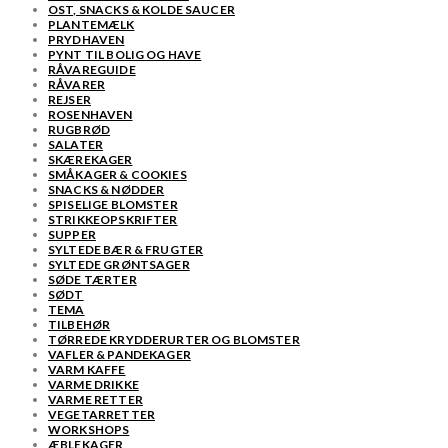
OST, SNACKS & KOLDE SAUCER
PLANTEMÆLK
PRYDHAVEN
PYNT TIL BOLIG OG HAVE
RÅVAREGUIDE
RÅVARER
REJSER
ROSENHAVEN
RUGBRØD
SALATER
SKÆREKAGER
SMÅKAGER & COOKIES
SNACKS & NØDDER
SPISELIGE BLOMSTER
STRIKKEOPSKRIFTER
SUPPER
SYLTEDE BÆR & FRUGTER
SYLTEDE GRØNTSAGER
SØDE TÆRTER
SØDT
TEMA
TILBEHØR
TØRREDE KRYDDERURTER OG BLOMSTER
VAFLER & PANDEKAGER
VARM KAFFE
VARME DRIKKE
VARME RETTER
VEGETARRETTER
WORKSHOPS
ÆBLEKAGER