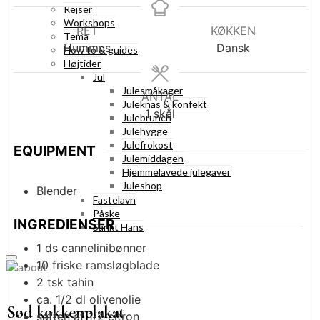
Rejser
Workshops
RET
KØKKEN
Tema
Hummus
Dansk
How to & guides
Højtider
Jul
Julesmåkager
ANTAL
Juleknas & konfekt
1
skål
Julebrunch
Julehygge
Julefrokost
EQUIPMENT
Julemiddagen
Hjemmelavede julegaver
Juleshop
Blender
Fastelavn
Påske
INGREDIENSER
Sankt Hans
1
ds
cannelinibønner
10
friske
ramsløgblade
2
tsk
tahin
ca. 1/2
dl
olivenolie
Sød køkkenplakat
saften af 1/2
citron