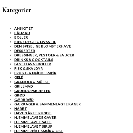
Kategorier
ANSIGTET
BÅLMAD
BOLLER
BÆREDYGTIG LIVSSTIL
DEN SPISELIGE BLOMSTERHAVE
DESSERTER
DRESSINGER, PESTOER & SAUCER
DRINKS & COCKTAILS
FASTELAVNSBOLLER
FISK & SKALDYR
FRUGT- & NØDDESMØR
GELÉ
GRANOLA & MÜESLI
GRILLMAD
GRUNDOPSKRIFTER
GRØD
GÆRBRØD
GÆRKAGER & SAMMENLAGTE KAGER
HÅRET
HAVEN ÅRET RUNDT
HJEMMELAVEDE GAVER
HJEMMELAVET SAFT
HJEMMELAVET SIRUP
HJEMMERØRT SMØR & OST