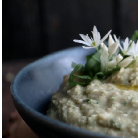
SHOP
Jul
Råvarer
Køkkengrej
Bolig
DIY skønhedspleje
Bæredygtig skønhedspleje
DIY
Keramik
Garn
Uld
OPSKRIFTER
Bagværk
Gærbrød
Boller
Madbrød
Rugbrød
Kiks & knækbrød
Kager
Æblekager
Skærekager
Søde tærter
Muffins & cupcakes
Gærkager & sammenlagte kager