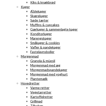
Kiks & knækbrød
Kager
Æblekager
Skærekager
Søde tærter
Muffins & cupcakes
Gærkager & sammenlagte kager
Konditorkager
Marengskager
Småkager & cookies
Vafler & pandekager
Fastelavnsboller
Morgenmad
Granola & müesli
Morgenmad med æg
Morgenmadspandekager
Morgenmad med yoghurt
Plantemælk
Hovedretter
Varme retter
Vegetarretter
Kartoffelretter
Grillmad
Tilbehør