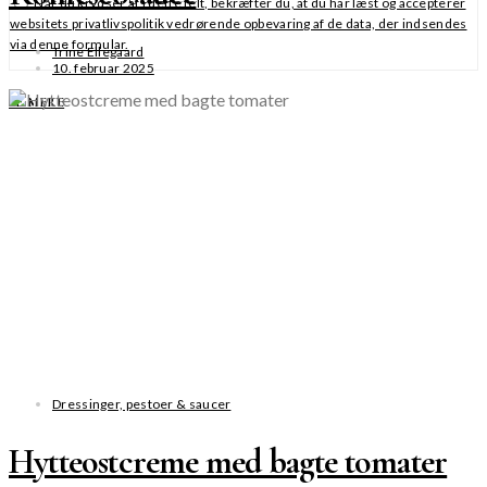
Når du krydser af i dette felt, bekræfter du, at du har læst og accepterer
websitets privatlivspolitik vedrørende opbevaring af de data, der indsendes
via denne formular.
Trine Ellegaard
10. februar 2025
SE MERE
Dressinger, pestoer & saucer
Hytteostcreme med bagte tomater