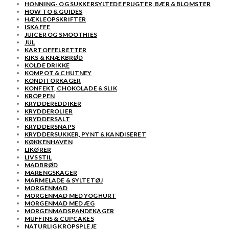
HONNING- OG SUKKERSYLTEDE FRUGTER, BÆR & BLOMSTER
HOW TO & GUIDES
HÆKLEOPSKRIFTER
ISKAFFE
JUICER OG SMOOTHIES
JUL
KARTOFFELRETTER
KIKS & KNÆKBRØD
KOLDE DRIKKE
KOMPOT & CHUTNEY
KONDITORKAGER
KONFEKT, CHOKOLADE & SLIK
KROPPEN
KRYDDEREDDIKER
KRYDDEROLIER
KRYDDERSALT
KRYDDERSNAPS
KRYDDERSUKKER, PYNT & KANDISERET
KØKKENHAVEN
LIKØRER
LIVSSTIL
MADBRØD
MARENGSKAGER
MARMELADE & SYLTETØJ
MORGENMAD
MORGENMAD MED YOGHURT
MORGENMAD MED ÆG
MORGENMADSPANDEKAGER
MUFFINS & CUPCAKES
NATURLIG KROPSPLEJE