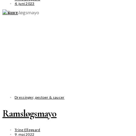
4. juni 2023
SE MERE
Dressinger, pestoer & saucer
Ramsløgsmayo
Trine Ellegaard
9. maj 2022