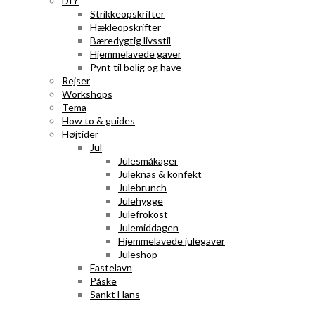
DIY
Strikkeopskrifter
Hækleopskrifter
Bæredygtig livsstil
Hjemmelavede gaver
Pynt til bolig og have
Rejser
Workshops
Tema
How to & guides
Højtider
Jul
Julesmåkager
Juleknas & konfekt
Julebrunch
Julehygge
Julefrokost
Julemiddagen
Hjemmelavede julegaver
Juleshop
Fastelavn
Påske
Sankt Hans