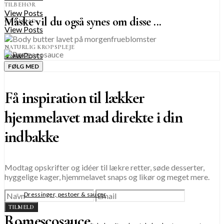
TILBEHØR
View Posts
Måske vil du også synes om disse ...
GRILLMAD
View Posts
NATURLIG KROPSPLEJE
View Posts
SE MERE
FØLG MED
Få inspiration til lækker
hjemmelavet mad direkte i din
indbakke
Modtag opskrifter og idéer til lækre retter, søde desserter,
hyggelige kager, hjemmelavet snaps og likør og meget mere.
Dressinger, pestoer & saucer
TILMELD
Romescosauce