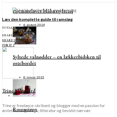
Hjemmelavet blåbærsyltetøj
Læs den komplette guide til ramsløg
6. august 2014
TOTAL
7
SHARES
0
SHARE
7
PIN IT
Syltede valnødder – en lækkerbidsken til
ostebordet
8. januar 2015
Trine Ellegaard
Trine er freelance-skribent og blogger med en passion for
Rosensirup
æstetik, det gode liv, litteratur og bevidst nærvær.