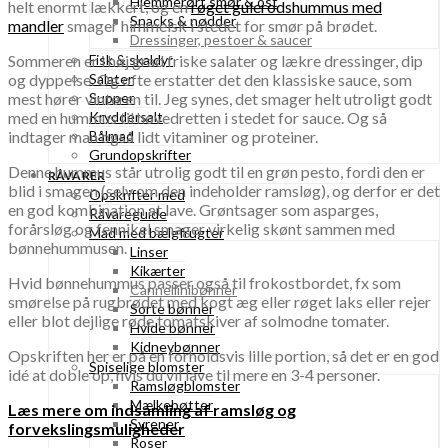
Hjemmerørt smør & ost
helt enormt lækkert, og en
røget gulerodshummus med
Snacks & nødder
mandler
smager himmelsk i stedet for smør på brødet.
Dressinger, pestoer & saucer
Sommeren er i høj grad friske salater og lækre dressinger, dip
Fisk & skaldyr
og dyppelse. Og ofte erstatter det den klassiske sauce, som
Salater
mest hører vinteren til. Jeg synes, det smager helt utroligt godt
Supper
med en hummus til hovedretten i stedet for sauce. Og så
Kryddersalt
indtager man også lidt vitaminer og proteiner.
Bålmad
Grundopskrifter
Denne hummus står utrolig godt til en grøn pesto, fordi den er
RÅVARER
blid i smagen (selv om den indeholder ramsløg), og derfor er det
Opskrifter med
en god kombination at lave. Grøntsager som asparges,
Råvareguide
forårsløg og fennikel smager virkelig skønt sammen med
Mad med bælgfrugter
bønnehummusen.
Linser
Kikærter
Hvid bønnehummus passer også til frokostbordet, fx som
Cannellinibønner
smørelse på rugbrødet med kogt æg eller røget laks eller rejer
Sorte bønner
eller blot dejlige røde tomatskiver af solmodne tomater.
Hvide bønner
Kidneybønner
Opskriften her er på en forholdsvis lille portion, så det er en god
Spiselige blomster
idé at doble op, hvis du vil lave til mere en 3-4 personer.
Ramsløgblomster
Mælkebøtter
Læs mere om indsamling af ramsløg og
Syrener
forvekslingsmuligheder
Roser