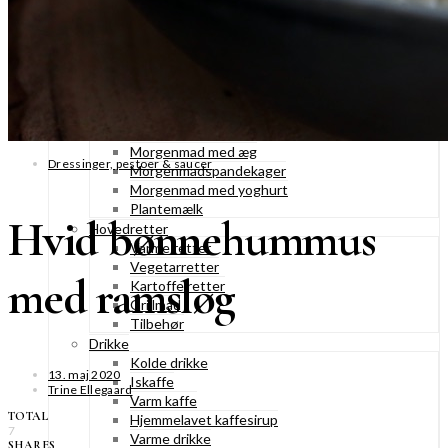
Konditorkager
Marengskager
Småkager & cookies
Vafler & pandekager
Fastelavnsboller
Morgenmad
Granola & müesli
Morgenmad med æg
Dressinger, pestoer & saucer
Morgenmadspandekager
Morgenmad med yoghurt
Plantemælk
Hvid bønnehummus
Hovedretter
Varme retter
Vegetarretter
med ramsløg
Kartoffelretter
Grillmad
Tilbehør
Drikke
Kolde drikke
13. maj 2020
Iskaffe
Trine Ellegaard
Varm kaffe
TOTAL
Hjemmelavet kaffesirup
7
Varme drikke
SHARES