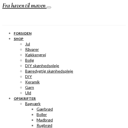
Fra haven til maven
FORSIDEN
SHOP
Jul
Råvarer
Køkkengrej
Bolig
DIY skønhedspleje
Bæredygtig skønhedspleje
DIY
Keramik
Garn
Uld
OPSKRIFTER
Bagværk
Gærbrød
Boller
Madbrød
Rugbrød