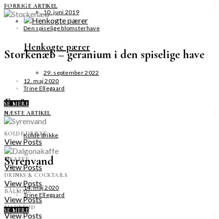
FORRIGE ARTIKEL
10. juni 2019
Den spiselige blomsterhave
Henkogte pærer
Storkenæb – geranium i den spiselige have
29. september 2022
12. maj 2020
Trine Ellegaard
Forår
SE MERE
NÆSTE ARTIKEL
KOLDE DRIKKE
Kolde drikke
View Posts
Syrenvand
ISKAFFE
View Posts
DRINKS & COCKTAILS
View Posts
14. maj 2020
BÅLMAD
Trine Ellegaard
View Posts
MADBRØD
SE MERE
View Posts