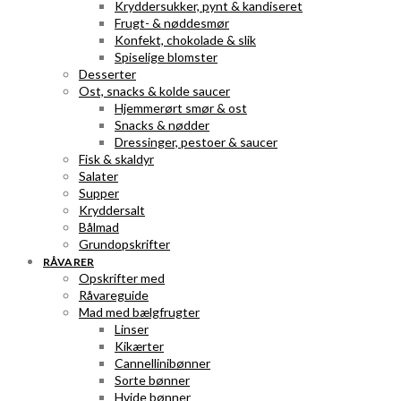
Kryddersukker, pynt & kandiseret
Frugt- & nøddesmør
Konfekt, chokolade & slik
Spiselige blomster
Desserter
Ost, snacks & kolde saucer
Hjemmerørt smør & ost
Snacks & nødder
Dressinger, pestoer & saucer
Fisk & skaldyr
Salater
Supper
Kryddersalt
Bålmad
Grundopskrifter
RÅVARER
Opskrifter med
Råvareguide
Mad med bælgfrugter
Linser
Kikærter
Cannellinibønner
Sorte bønner
Hvide bønner