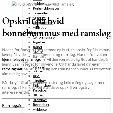
Hyldeblomster
Purløgsblomster
Lavendler
Opskrift på hvid
Mjødurt
Morgenfruer
Hibiscus
bønnehummus med ramsløg
Krydderurter
Citronmelisse
Ingefær
Kanel
Neden for finder du den nemme og hurtige opskrift på hummus
Mynte
lavet på hvide cannellinibønner og ramsløg. Har du fx lavet en
Ramsløg
hjemmelavet ramsløgolie
, vil den være utrolig flot at hælde på
Bær
hummusen i stedet for olivenolie. Og har du lavet din egen
Jordbær
ramsløgsalt
, så brug endelig den i din bønnehummus i stedet for
Solbær
almindelig havsalt.
Ribs
Hindbær
Får du lyst til at lave andre retter og lækre ting og sager med
Stikkelsbær
ramsløg, så kan det være, at disse opskrifter også vil
Kirsebær
interesserer dig:
Blåbær
Brombær
Rønnebær
Ramsløgaioli
Hyldebær