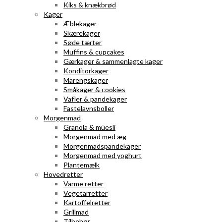
Kiks & knækbrød
Kager
Æblekager
Skærekager
Søde tærter
Muffins & cupcakes
Gærkager & sammenlagte kager
Konditorkager
Marengskager
Småkager & cookies
Vafler & pandekager
Fastelavnsboller
Morgenmad
Granola & müesli
Morgenmad med æg
Morgenmadspandekager
Morgenmad med yoghurt
Plantemælk
Hovedretter
Varme retter
Vegetarretter
Kartoffelretter
Grillmad
Tilbehør