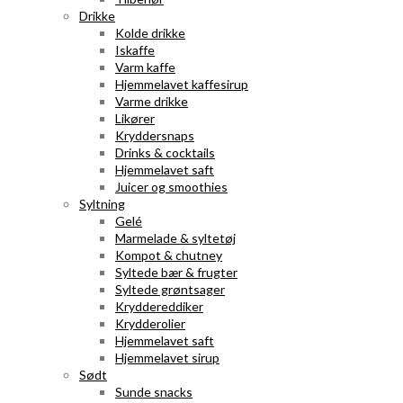
Drikke
Kolde drikke
Iskaffe
Varm kaffe
Hjemmelavet kaffesirup
Varme drikke
Likører
Kryddersnaps
Drinks & cocktails
Hjemmelavet saft
Juicer og smoothies
Syltning
Gelé
Marmelade & syltetøj
Kompot & chutney
Syltede bær & frugter
Syltede grøntsager
Kryddereddiker
Krydderolier
Hjemmelavet saft
Hjemmelavet sirup
Sødt
Sunde snacks