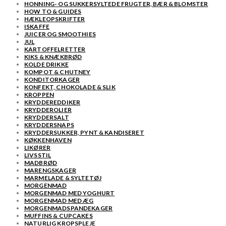
HONNING- OG SUKKERSYLTEDE FRUGTER, BÆR & BLOMSTER
HOW TO & GUIDES
HÆKLEOPSKRIFTER
ISKAFFE
JUICER OG SMOOTHIES
JUL
KARTOFFELRETTER
KIKS & KNÆKBRØD
KOLDE DRIKKE
KOMPOT & CHUTNEY
KONDITORKAGER
KONFEKT, CHOKOLADE & SLIK
KROPPEN
KRYDDEREDDIKER
KRYDDEROLIER
KRYDDERSALT
KRYDDERSNAPS
KRYDDERSUKKER, PYNT & KANDISERET
KØKKENHAVEN
LIKØRER
LIVSSTIL
MADBRØD
MARENGSKAGER
MARMELADE & SYLTETØJ
MORGENMAD
MORGENMAD MED YOGHURT
MORGENMAD MED ÆG
MORGENMADSPANDEKAGER
MUFFINS & CUPCAKES
NATURLIG KROPSPLEJE