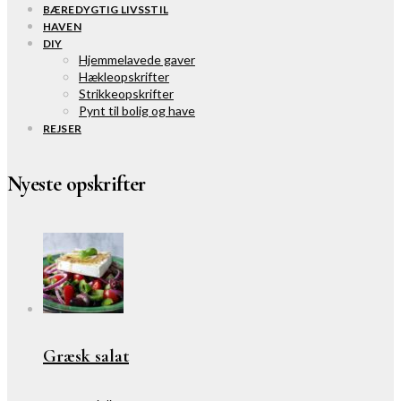
BÆREDYGTIG LIVSSTIL
HAVEN
DIY
Hjemmelavede gaver
Hækleopskrifter
Strikkeopskrifter
Pynt til bolig og have
REJSER
Nyeste opskrifter
Græsk salat