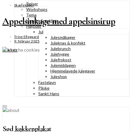
Rejser
Skærekager
Workshops
Tema
Appelsinkage med appelsinsirup
How to & guides
Højtider
Jul
Trine Ellegaard
Julesmåkager
9. februar 2025
Juleknas & konfekt
Julebrunch
SE MERE
Julehygge
Julefrokost
Julemiddagen
Hjemmelavede julegaver
Juleshop
Fastelavn
Påske
Sankt Hans
Sød køkkenplakat