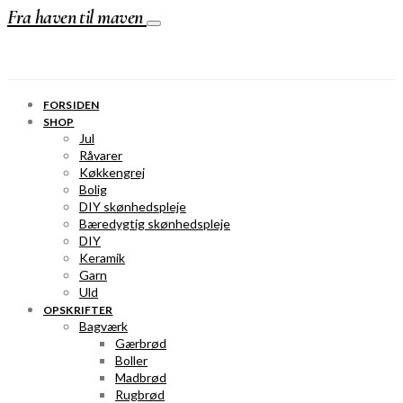
Fra haven til maven
FORSIDEN
SHOP
Jul
Råvarer
Køkkengrej
Bolig
DIY skønhedspleje
Bæredygtig skønhedspleje
DIY
Keramik
Garn
Uld
OPSKRIFTER
Bagværk
Gærbrød
Boller
Madbrød
Rugbrød