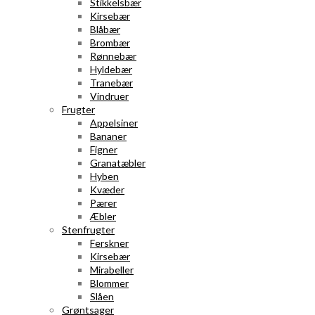
Stikkelsbær
Kirsebær
Blåbær
Brombær
Rønnebær
Hyldebær
Tranebær
Vindruer
Frugter
Appelsiner
Bananer
Figner
Granatæbler
Hyben
Kvæder
Pærer
Æbler
Stenfrugter
Ferskner
Kirsebær
Mirabeller
Blommer
Slåen
Grøntsager