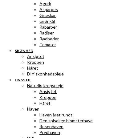
Agurk
Asparges
Græskar
Grønkål
Rabarber
Radiser
Rødbeder
Tomater
SKØNHED
Ansigtet
Kroppen
Håret
DIY skønhedspleje
LIVSSTIL
Naturlig kropspleje
Ansigtet
Kroppen
Håret
Haven
Haven året rundt
Den spiselige blomsterhave
Rosenhaven
Prydhaven