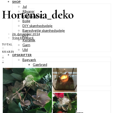
SHOP
Jul
Hortensia_deko
Råvarer
Køkkengrej
Bolig
DIY skønhedspleje
Bæredygtig skønhedspleje
26. december 2014
DIY
Trine Ellegaard
Keramik
TOTAL
Garn
0
Uld
SHARES
OPSKRIFTER
0
Bagværk
0
Gærbrød
Boller
Madbrød
Rugbrød
Kiks & knækbrød
Kager
Æblekager
Skærekager
Søde tærter
Muffins & cupcakes
Gærkager & sammenlagte kager