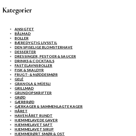
Kategorier
ANSIGTET
BÅLMAD
BOLLER
BÆREDYGTIG LIVSSTIL
DEN SPISELIGE BLOMSTERHAVE
DESSERTER
DRESSINGER, PESTOER & SAUCER
DRINKS & COCKTAILS
FASTELAVNSBOLLER
FISK & SKALDYR
FRUGT- & NØDDESMØR
GELÉ
GRANOLA & MÜESLI
GRILLMAD
GRUNDOPSKRIFTER
GRØD
GÆRBRØD
GÆRKAGER & SAMMENLAGTE KAGER
HÅRET
HAVEN ÅRET RUNDT
HJEMMELAVEDE GAVER
HJEMMELAVET SAFT
HJEMMELAVET SIRUP
HJEMMERØRT SMØR & OST