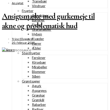
Tranebær
Ansigtet
Vindruer
Frugter
Ansigtsmaske med gurkemeje til
Appelsiner
Bananer
akne og problematisk hud
Figner
Granatæbler
Hyben
Kvæder
Trine Ellegaard
20. februar 2025
Pærer
Æbler
SE MERE
Stenfrugter
Ferskner
Kirsebær
Mirabeller
Blommer
Slåen
Grøntsager
Agurk
Asparges
Græskar
Grønkål
Rabarber
Radiser