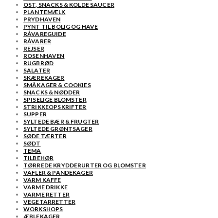
OST, SNACKS & KOLDE SAUCER
PLANTEMÆLK
PRYDHAVEN
PYNT TIL BOLIG OG HAVE
RÅVAREGUIDE
RÅVARER
REJSER
ROSENHAVEN
RUGBRØD
SALATER
SKÆREKAGER
SMÅKAGER & COOKIES
SNACKS & NØDDER
SPISELIGE BLOMSTER
STRIKKEOPSKRIFTER
SUPPER
SYLTEDE BÆR & FRUGTER
SYLTEDE GRØNTSAGER
SØDE TÆRTER
SØDT
TEMA
TILBEHØR
TØRREDE KRYDDERURTER OG BLOMSTER
VAFLER & PANDEKAGER
VARM KAFFE
VARME DRIKKE
VARME RETTER
VEGETARRETTER
WORKSHOPS
ÆBLEKAGER