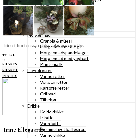
Konditorkager
Marengskager
Småkager & cookies
Vafler & pandekager
Fastelavnsboller
Morgenmad
Granola & müesli
Tørret hortensia i dekorationer med lys
Morgenmad med æg
Morgenmadspandekager
TOTAL
Morgenmad med yoghurt
0
Plantemælk
SHARES
0
SHARE
Hovedretter
0
PIN IT
Varme retter
Vegetarretter
Kartoffelretter
Grillmad
Tilbehør
Drikke
Kolde drikke
Iskaffe
Varm kaffe
Trine Ellegaard
Hjemmelavet kaffesirup
Varme drikke