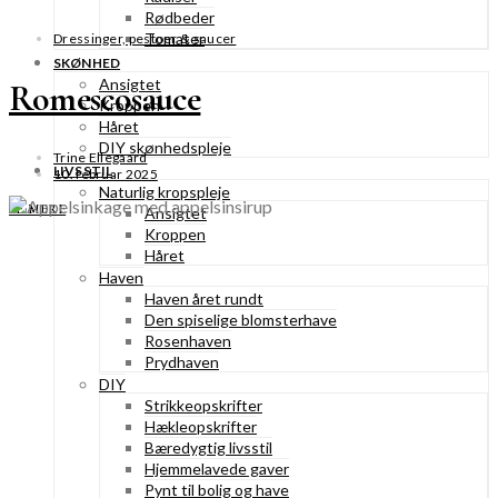
Rødbeder
Tomater
Dressinger, pestoer & saucer
SKØNHED
Ansigtet
Romescosauce
Kroppen
Håret
DIY skønhedspleje
Trine Ellegaard
LIVSSTIL
10. februar 2025
Naturlig kropspleje
SE MERE
Ansigtet
Kroppen
Håret
Haven
Haven året rundt
Den spiselige blomsterhave
Rosenhaven
Prydhaven
DIY
Strikkeopskrifter
Hækleopskrifter
Bæredygtig livsstil
Hjemmelavede gaver
Pynt til bolig og have