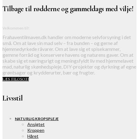
Tilbage til rødderne og gammeldags med vilje!
Velkommen til!
Frahaventilmaven.dk handler om moderne selvforsyning i det
små. Om at lave sin mad selv – fra bunden – og gerne af
hjemmedyrkede råvarer. Om at lave sig et spisekammer,
gemme forråd og konservere havens og naturens gaver. Om at
skabe sig et næringsrigt og meningsfyldt liv med hjemmelavet
mad, naturlig skønhedspleje, DIY-projekter og dyrkning af egne
grøntsager og krydderurter, bær og frugter.
LÆS FILOSOFI
Livsstil
NATURLIG KROPSPLEJE
Ansigtet
Kroppen
Håret