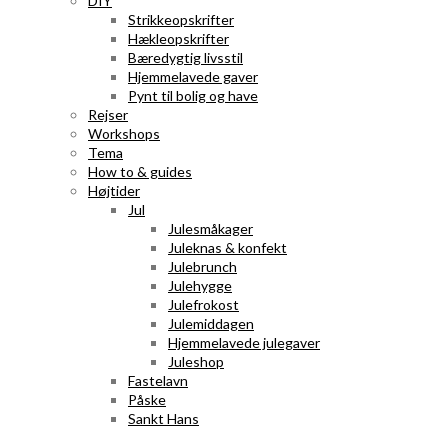
DIY
Strikkeopskrifter
Hækleopskrifter
Bæredygtig livsstil
Hjemmelavede gaver
Pynt til bolig og have
Rejser
Workshops
Tema
How to & guides
Højtider
Jul
Julesmåkager
Juleknas & konfekt
Julebrunch
Julehygge
Julefrokost
Julemiddagen
Hjemmelavede julegaver
Juleshop
Fastelavn
Påske
Sankt Hans