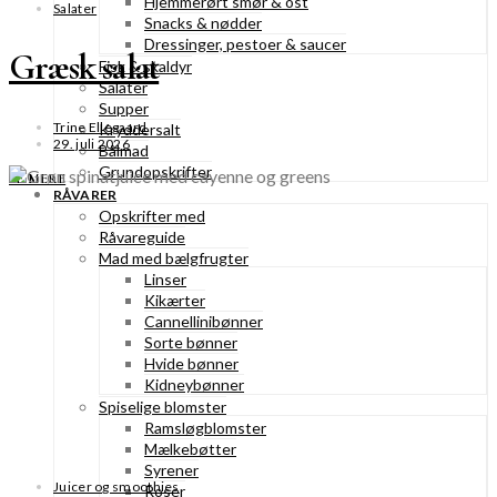
Hjemmerørt smør & ost
Salater
Snacks & nødder
Dressinger, pestoer & saucer
Græsk salat
Fisk & skaldyr
Salater
Supper
Trine Ellegaard
Kryddersalt
29. juli 2026
Bålmad
Grundopskrifter
SE MERE
RÅVARER
Opskrifter med
Råvareguide
Mad med bælgfrugter
Linser
Kikærter
Cannellinibønner
Sorte bønner
Hvide bønner
Kidneybønner
Spiselige blomster
Ramsløgblomster
Mælkebøtter
Syrener
Juicer og smoothies
Roser