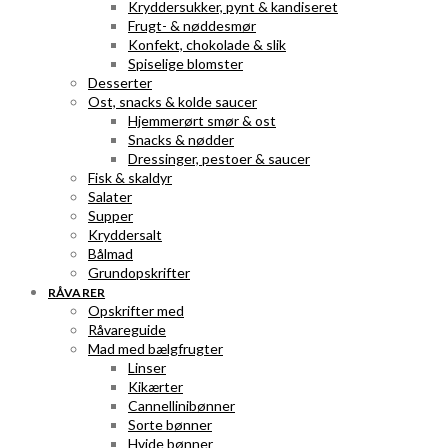
Kryddersukker, pynt & kandiseret
Frugt- & nøddesmør
Konfekt, chokolade & slik
Spiselige blomster
Desserter
Ost, snacks & kolde saucer
Hjemmerørt smør & ost
Snacks & nødder
Dressinger, pestoer & saucer
Fisk & skaldyr
Salater
Supper
Kryddersalt
Bålmad
Grundopskrifter
RÅVARER
Opskrifter med
Råvareguide
Mad med bælgfrugter
Linser
Kikærter
Cannellinibønner
Sorte bønner
Hvide bønner