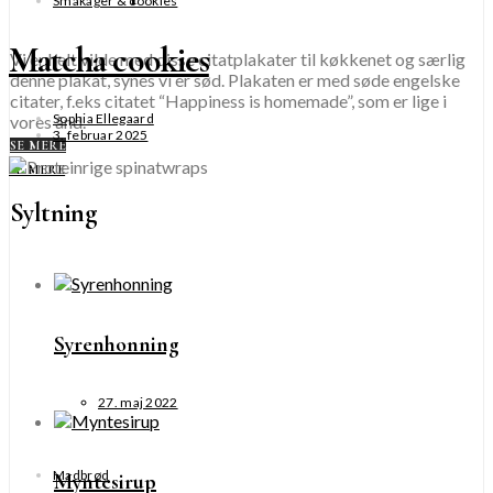
Småkager & cookies
Matcha cookies
Vi er helt vilde med disse citatplakater til køkkenet og særlig
denne plakat, synes vi er sød. Plakaten er med søde engelske
citater, f.eks citatet “Happiness is homemade”, som er lige i
Sophia Ellegaard
vores ånd.
3. februar 2025
SE MERE
SE MERE
Syltning
Syrenhonning
27. maj 2022
Madbrød
Myntesirup