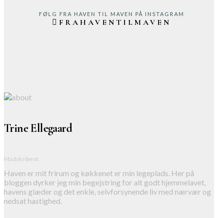
FØLG FRA HAVEN TIL MAVEN PÅ INSTAGRAM
FRAHAVENTILMAVEN
Trine Ellegaard
Madskribent
Haven er mit frirum og køkkenet er min legeplads. Her på
bloggen dyrker jeg min begejstring for alt godt hjemmelavet,
havens glæder og det enkle, selvforsynende liv med nærvær og
nedsat hastighed.