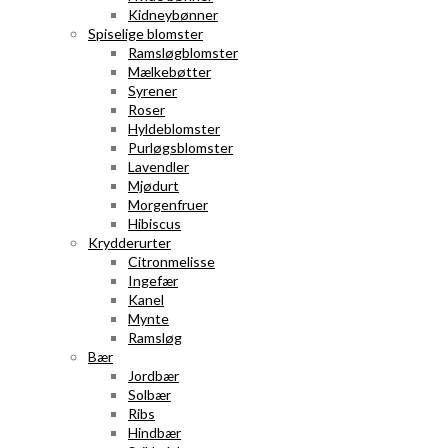
Kidneybønner
Spiselige blomster
Ramsløgblomster
Mælkebøtter
Syrener
Roser
Hyldeblomster
Purløgsblomster
Lavendler
Mjødurt
Morgenfruer
Hibiscus
Krydderurter
Citronmelisse
Ingefær
Kanel
Mynte
Ramsløg
Bær
Jordbær
Solbær
Ribs
Hindbær