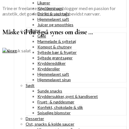
Likører
Trine er freelance-skribent og blogger med en passion for
Kryddersnaps
æstetik, det gode liv, litteratur og bevidst nærvær.
Drinks & cocktails
Hjemmelavet saft
Juicer og smoothies
Måske vil du også synes om disse ...
Syltning
Gelé
Marmelade & syltetøj
Kompot & chutney
SE MERE
Syltede bær & frugter
Syltede grøntsager
Kryddereddiker
Krydderolier
Hjemmelavet saft
Hjemmelavet sirup
Sødt
Sunde snacks
Kryddersukker, pynt & kandiseret
Frugt- & nøddesmør
Konfekt, chokolade & slik
Spiselige blomster
Desserter
Ost, snacks & kolde saucer