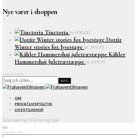
Nye varer i shoppen
Tinctoria
kr.
400,00
Dottir
Winter stories fox lysestage
kr.
349,95
Kähler
Hammershøi Juletræstæppe
kr.
499,95
Søg på siden:
SØG
OM
PRIVATLIVSPOLITIK
LIVSSTILSSHOP
God næring til krop og sjæl
Søg på siden: