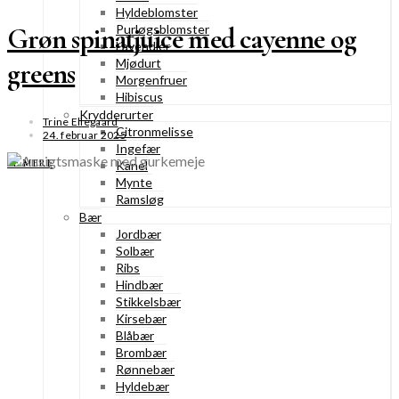
Hyldeblomster
Purløgsblomster
Grøn spinatjuice med cayenne og
Lavendler
Mjødurt
greens
Morgenfruer
Hibiscus
Krydderurter
Trine Ellegaard
Citronmelisse
24. februar 2025
Ingefær
SE MERE
Kanel
Mynte
Ramsløg
Bær
Jordbær
Solbær
Ribs
Hindbær
Stikkelsbær
Kirsebær
Blåbær
Brombær
Rønnebær
Hyldebær