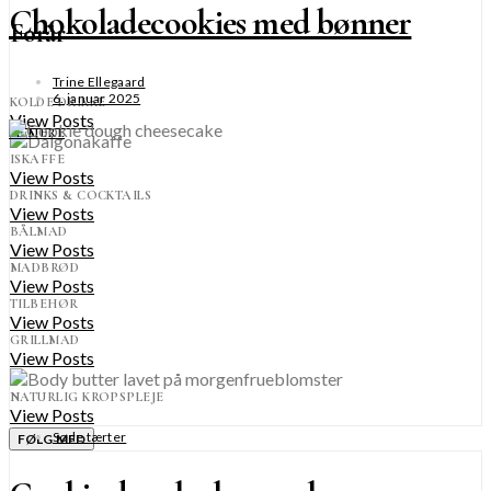
Chokoladecookies med bønner
Forår
Trine Ellegaard
6. januar 2025
KOLDE DRIKKE
View Posts
SE MERE
ISKAFFE
View Posts
DRINKS & COCKTAILS
View Posts
BÅLMAD
View Posts
MADBRØD
View Posts
TILBEHØR
View Posts
GRILLMAD
View Posts
NATURLIG KROPSPLEJE
View Posts
Søde tærter
FØLG MED