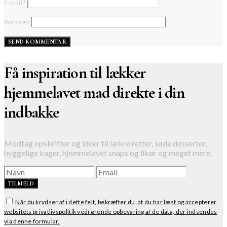
E-mail
*
Websted
Få inspiration til lækker
hjemmelavet mad direkte i din
indbakke
Modtag opskrifter og idéer til lækre retter, søde desserter,
hyggelige kager, hjemmelavet snaps og likør og meget mere.
TILMELD
Når du krydser af i dette felt, bekræfter du, at du har læst og accepterer
websitets privatlivspolitik vedrørende opbevaring af de data, der indsendes
via denne formular.