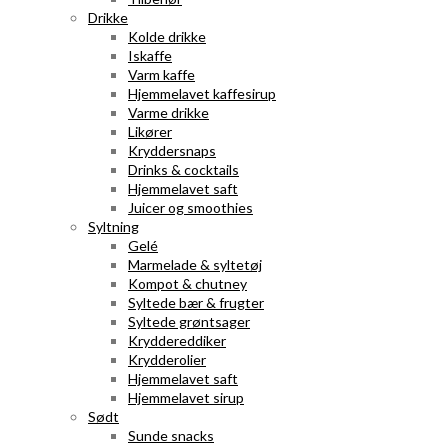
Drikke
Kolde drikke
Iskaffe
Varm kaffe
Hjemmelavet kaffesirup
Varme drikke
Likører
Kryddersnaps
Drinks & cocktails
Hjemmelavet saft
Juicer og smoothies
Syltning
Gelé
Marmelade & syltetøj
Kompot & chutney
Syltede bær & frugter
Syltede grøntsager
Kryddereddiker
Krydderolier
Hjemmelavet saft
Hjemmelavet sirup
Sødt
Sunde snacks