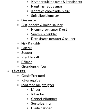
Kryddersukker, pynt & kandiseret
Frugt- & nøddesmør
Konfekt, chokolade & slik
Spiselige blomster
Desserter
Ost, snacks & kolde saucer
Hjemmerørt smør & ost
Snacks & nødder
Dressinger, pestoer & saucer
Fisk & skaldyr
Salater
Supper
Kryddersalt
Bålmad
Grundopskrifter
RÅVARER
Opskrifter med
Råvareguide
Mad med bælgfrugter
Linser
Kikærter
Cannellinibønner
Sorte bønner
Hvide bønner