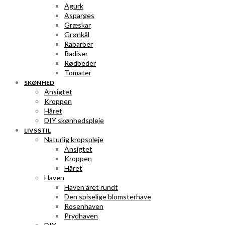
Agurk
Asparges
Græskar
Grønkål
Rabarber
Radiser
Rødbeder
Tomater
SKØNHED
Ansigtet
Kroppen
Håret
DIY skønhedspleje
LIVSSTIL
Naturlig kropspleje
Ansigtet
Kroppen
Håret
Haven
Haven året rundt
Den spiselige blomsterhave
Rosenhaven
Prydhaven