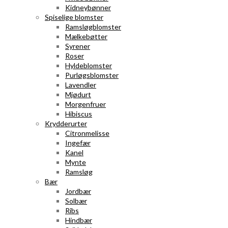
Kidneybønner
Spiselige blomster
Ramsløgblomster
Mælkebøtter
Syrener
Roser
Hyldeblomster
Purløgsblomster
Lavendler
Mjødurt
Morgenfruer
Hibiscus
Krydderurter
Citronmelisse
Ingefær
Kanel
Mynte
Ramsløg
Bær
Jordbær
Solbær
Ribs
Hindbær