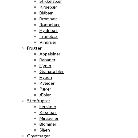
Stikkelsbær
Kirsebær
Blåbær
Brombær
Rønnebær
Hyldebær
Tranebær
Vindruer
Frugter
Appelsiner
Bananer
Figner
Granatæbler
Hyben
Kvæder
Pærer
Æbler
Stenfrugter
Ferskner
Kirsebær
Mirabeller
Blommer
Slåen
Grøntsager