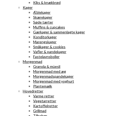
Kiks & knækbrød
Kager
Æblekager
Skærekager
Søde tærter
Muffins & cupcakes
Gærkager & sammenlagte kager
Konditorkager
Marengskager
Småkager & cookies
Vafler & pandekager
Fastelavnsboller
Morgenmad
Granola & müesli
Morgenmad med æg
Morgenmadspandekager
Morgenmad med yoghurt
Plantemælk
Hovedretter
Varme retter
Vegetarretter
Kartoffelretter
Grillmad
Tilbehør