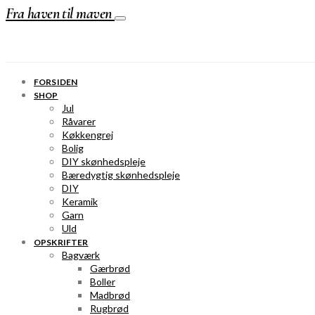
Fra haven til maven
FORSIDEN
SHOP
Jul
Råvarer
Køkkengrej
Bolig
DIY skønhedspleje
Bæredygtig skønhedspleje
DIY
Keramik
Garn
Uld
OPSKRIFTER
Bagværk
Gærbrød
Boller
Madbrød
Rugbrød