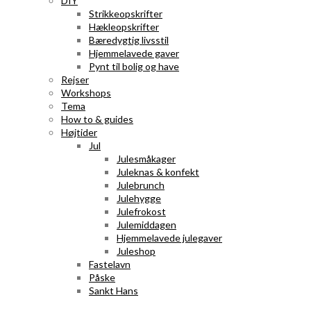
DIY
Strikkeopskrifter
Hækleopskrifter
Bæredygtig livsstil
Hjemmelavede gaver
Pynt til bolig og have
Rejser
Workshops
Tema
How to & guides
Højtider
Jul
Julesmåkager
Juleknas & konfekt
Julebrunch
Julehygge
Julefrokost
Julemiddagen
Hjemmelavede julegaver
Juleshop
Fastelavn
Påske
Sankt Hans