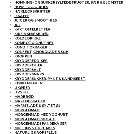
HONNING- OG SUKKERSYLTEDE FRUGTER, BÆR & BLOMSTER
HOW TO & GUIDES
HÆKLEOPSKRIFTER
ISKAFFE
JUICER OG SMOOTHIES
JUL
KARTOFFELRETTER
KIKS & KNÆKBRØD
KOLDE DRIKKE
KOMPOT & CHUTNEY
KONDITORKAGER
KONFEKT, CHOKOLADE & SLIK
KROPPEN
KRYDDEREDDIKER
KRYDDEROLIER
KRYDDERSALT
KRYDDERSNAPS
KRYDDERSUKKER, PYNT & KANDISERET
KØKKENHAVEN
LIKØRER
LIVSSTIL
MADBRØD
MARENGSKAGER
MARMELADE & SYLTETØJ
MORGENMAD
MORGENMAD MED YOGHURT
MORGENMAD MED ÆG
MORGENMADSPANDEKAGER
MUFFINS & CUPCAKES
NATURLIG KROPSPLEJE