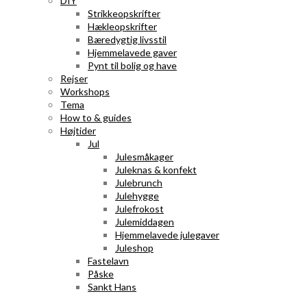
DIY
Strikkeopskrifter
Hækleopskrifter
Bæredygtig livsstil
Hjemmelavede gaver
Pynt til bolig og have
Rejser
Workshops
Tema
How to & guides
Højtider
Jul
Julesmåkager
Juleknas & konfekt
Julebrunch
Julehygge
Julefrokost
Julemiddagen
Hjemmelavede julegaver
Juleshop
Fastelavn
Påske
Sankt Hans