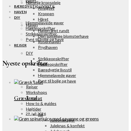
Håret
Naturlig kropspleje
BÆREDYGTIG LIVSSTIL
Ansigtet
HAVEN
Kroppen
DIY
Håret
Hjemmelavede gaver
Haven
Hækleopskrifter
Haven året rundt
Strikkeopskrifter
Den spiselige blomsterhave
Pynt til bolig og have
Rosenhaven
REJSER
Prydhaven
DIY
Strikkeopskrifter
Nyeste opskrifter
Hækleopskrifter
Bæredygtig livsstil
Hjemmelavede gaver
Pynt til bolig og have
Rejser
Workshops
Græsk salat
Tema
How to & guides
Højtider
29. juli 2026
Jul
Julesmåkager
Juleknas & konfekt