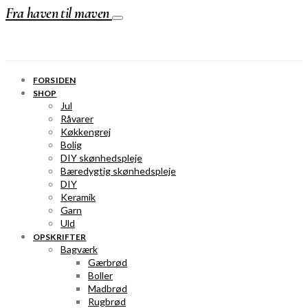
Fra haven til maven
FORSIDEN
SHOP
Jul
Råvarer
Køkkengrej
Bolig
DIY skønhedspleje
Bæredygtig skønhedspleje
DIY
Keramik
Garn
Uld
OPSKRIFTER
Bagværk
Gærbrød
Boller
Madbrød
Rugbrød