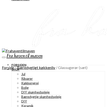
Fra haven til maven
FORSIDEN
Forside
/
Bæredygtigt køkkenliv
/ Glassugerør (sæt)
SHOP
Jul
Råvarer
Køkkengrej
Bolig
DIY skønhedspleje
Bæredygtig skønhedspleje
DIY
Keramik