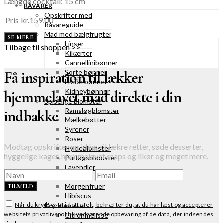
Længde cocktail: 15 cm
RÅVARER
Opskrifter med
Pris
kr.
159,00
Råvareguide
Mad med bælgfrugter
SE MERE
Linser
Tilbage til shoppen >>
Kikærter
Cannellinibønner
Få inspiration til lækker
Sorte bønner
Hvide bønner
Kidneybønner
hjemmelavet mad direkte i din
Spiselige blomster
Ramsløgblomster
indbakke
Mælkebøtter
Syrener
Roser
Modtag opskrifter og idéer til lækre retter, søde desserter,
Hyldeblomster
hyggelige kager, hjemmelavet snaps og likør og meget mere.
Purløgsblomster
Lavendler
Mjødurt
Morgenfruer
TILMELD
Hibiscus
Når du krydser af i dette felt, bekræfter du, at du har læst og accepterer
Krydderurter
websitets privatlivspolitik vedrørende opbevaring af de data, der indsendes
Citronmelisse