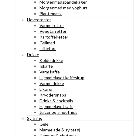
Morgenmadspandekager
Morgenmad med yoghurt
Plantemælk
Hovedretter
Varme retter
Vegetarretter
Kartoffelretter
Grillmad
Tilbehør
Drikke
Kolde drikke
Iskaffe
Varm kaffe
Hjemmelavet kaffesirup
Varme drikke
Likører
Kryddersnaps
Drinks & cocktails
Hjemmelavet saft
Juicer og smoothies
Syltning
Gelé
Marmelade & syltetøj
Kompot & chutney