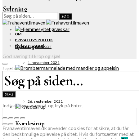
Syltning
Søg på siden:
SØG
OM
PRIVATLIVSPOLITIK
Syltet græskar
LIVSSTILSSHOP
God næring til krop og sjæl
1. november 2021
Søg på siden:
Brombærmarmelade med mandler og appelsin
SØG
26. september 2021
Indtast dine søgeord, og tryk på Enter.
Kvædesirup
Frahaventilmaven.dk anvender cookies for at sikre, at du får
den bedst mulige oplevelse på sitet. Hvis du fortsætter med at