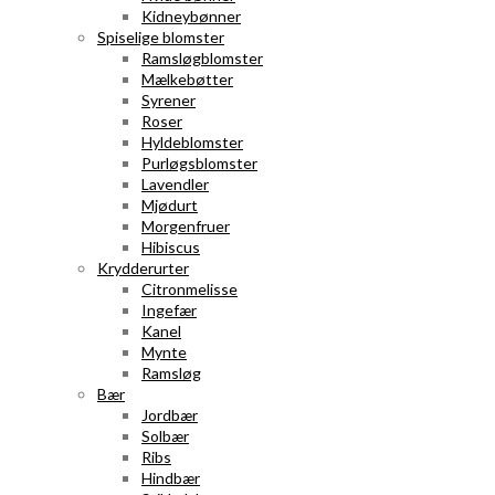
Kidneybønner
Spiselige blomster
Ramsløgblomster
Mælkebøtter
Syrener
Roser
Hyldeblomster
Purløgsblomster
Lavendler
Mjødurt
Morgenfruer
Hibiscus
Krydderurter
Citronmelisse
Ingefær
Kanel
Mynte
Ramsløg
Bær
Jordbær
Solbær
Ribs
Hindbær