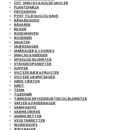
OST, SNACKS & KOLDE SAUCER
PLANTEMÆLK
PRYDHAVEN
PYNT TIL BOLIG OG HAVE
RÅVAREGUIDE
RÅVARER
REJSER
ROSENHAVEN
RUGBRØD
SALATER
SKÆREKAGER
SMÅKAGER & COOKIES
SNACKS & NØDDER
SPISELIGE BLOMSTER
STRIKKEOPSKRIFTER
SUPPER
SYLTEDE BÆR & FRUGTER
SYLTEDE GRØNTSAGER
SØDE TÆRTER
SØDT
TEMA
TILBEHØR
TØRREDE KRYDDERURTER OG BLOMSTER
VAFLER & PANDEKAGER
VARM KAFFE
VARME DRIKKE
VARME RETTER
VEGETARRETTER
WORKSHOPS
ÆBLEKAGER