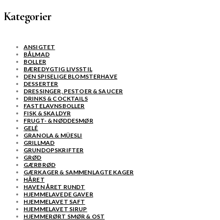
Kategorier
ANSIGTET
BÅLMAD
BOLLER
BÆREDYGTIG LIVSSTIL
DEN SPISELIGE BLOMSTERHAVE
DESSERTER
DRESSINGER, PESTOER & SAUCER
DRINKS & COCKTAILS
FASTELAVNSBOLLER
FISK & SKALDYR
FRUGT- & NØDDESMØR
GELÉ
GRANOLA & MÜESLI
GRILLMAD
GRUNDOPSKRIFTER
GRØD
GÆRBRØD
GÆRKAGER & SAMMENLAGTE KAGER
HÅRET
HAVEN ÅRET RUNDT
HJEMMELAVEDE GAVER
HJEMMELAVET SAFT
HJEMMELAVET SIRUP
HJEMMERØRT SMØR & OST