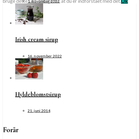
bruge dette site, antager vi, at du er indforstået med det.
Ok
1. november 2022
Irish cream sirup
16. november 2022
Hyldeblomstsirup
21. juni 2014
Forår