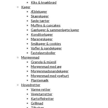
Kiks & knækbrød
Kager
Æblekager
Skærekager
Søde tærter
Muffins & cupcakes
Gærkager & sammenlagte kager
Konditorkager
Marengskager
Småkager & cookies
Vafler & pandekager
Fastelavnsboller
Morgenmad
Granola & müesli
Morgenmad med æg
Morgenmadspandekager
Morgenmad med yoghurt
Plantemælk
Hovedretter
Varme retter
Vegetarretter
Kartoffelretter
Grillmad
Tilbehør