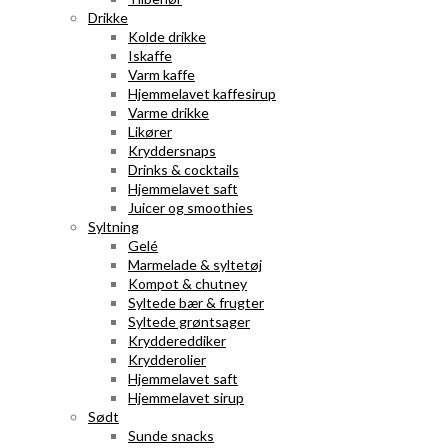
Drikke
Kolde drikke
Iskaffe
Varm kaffe
Hjemmelavet kaffesirup
Varme drikke
Likører
Kryddersnaps
Drinks & cocktails
Hjemmelavet saft
Juicer og smoothies
Syltning
Gelé
Marmelade & syltetøj
Kompot & chutney
Syltede bær & frugter
Syltede grøntsager
Kryddereddiker
Krydderolier
Hjemmelavet saft
Hjemmelavet sirup
Sødt
Sunde snacks