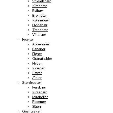
Stikkelsbær
Kirsebær
Blåbær
Brombær
Rønnebær
Hyldebær
Tranebær
Vindruer
Frugter
Appelsiner
Bananer
Figner
Granatæbler
Hyben
Kvæder
Pærer
Æbler
Stenfrugter
Ferskner
Kirsebær
Mirabeller
Blommer
Slåen
Grøntsager