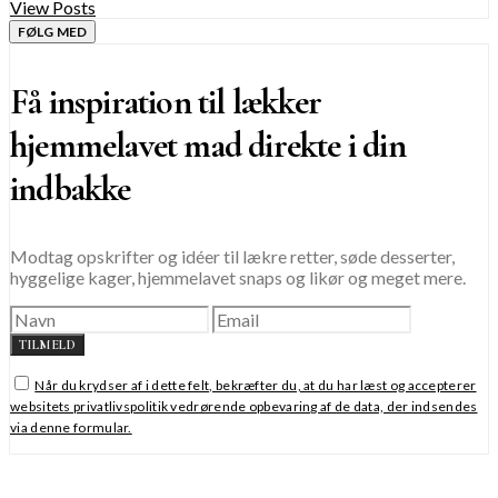
View Posts
FØLG MED
Få inspiration til lækker
hjemmelavet mad direkte i din
indbakke
Modtag opskrifter og idéer til lækre retter, søde desserter,
hyggelige kager, hjemmelavet snaps og likør og meget mere.
TILMELD
Når du krydser af i dette felt, bekræfter du, at du har læst og accepterer
websitets privatlivspolitik vedrørende opbevaring af de data, der indsendes
via denne formular.