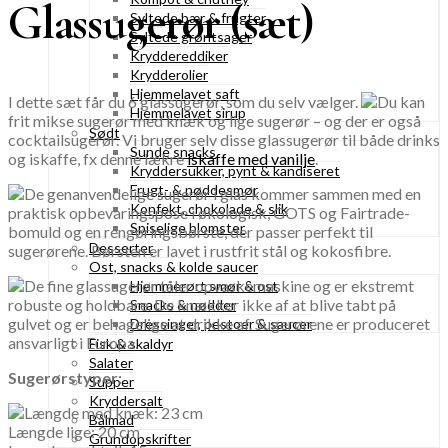
Glassugerør (sæt)
Syltede bær & frugter
Syltede grøntsager
Kryddereddiker
Krydderolier
Hjemmelavet saft
I dette sæt får du 6 glassugerør, som du selv vælger.
Du kan
Hjemmelavet sirup
frit mikse sugerør med knæk og lige sugerør – og der er også
Sødt
cocktailsugerør. Vi bruger selv disse glassugerør til både drinks
Sunde snacks
og iskaffe, fx denne lækre
iskaffe med vanilje
.
Kryddersukker, pynt & kandiseret
Frugt- & nøddesmør
De genanvendelige sugerør i glas kommer sammen med en
Konfekt, chokolade & slik
praktisk opbevaringspose i økologisk, GOTS og Fairtrade-
Spiselige blomster
bomuld og en rengøringsbørste, der passer perfekt til
Desserter
sugerørene. Børsten er lavet i rustfrit stål og kokosfibre.
Ost, snacks & kolde saucer
De fine glassugerør tåler opvaskemaskine og er ekstremt
Hjemmerørt smør & ost
robuste og holdbare. De knækker ikke af at blive tabt på
Snacks & nødder
gulvet og er behagelige at drikke af. Sugerørene er produceret
Dressinger, pestoer & saucer
ansvarligt i Europa.
Fisk & skaldyr
Salater
Sugerørstyper:
Supper
Kryddersalt
Længde med knæk: 23 cm
Bålmad
Længde lige: 20 cm
Grundopskrifter