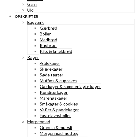
Garn
Uld
OPSKRIFTER
Bagværk
Gærbrød
Boller
Madbrød
Rugbrød
Kiks & knækbrød
Kager
Æblekager
Skærekager
Søde tærter
Muffins & cupcakes
Gærkager & sammenlagte kager
Konditorkager
Marengskager
Småkager & cookies
Vafler & pandekager
Fastelavnsboller
Morgenmad
Granola & müesli
Morgenmad med æg