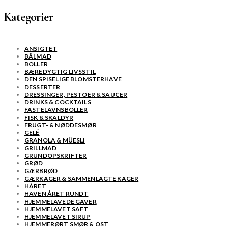
Kategorier
ANSIGTET
BÅLMAD
BOLLER
BÆREDYGTIG LIVSSTIL
DEN SPISELIGE BLOMSTERHAVE
DESSERTER
DRESSINGER, PESTOER & SAUCER
DRINKS & COCKTAILS
FASTELAVNSBOLLER
FISK & SKALDYR
FRUGT- & NØDDESMØR
GELÉ
GRANOLA & MÜESLI
GRILLMAD
GRUNDOPSKRIFTER
GRØD
GÆRBRØD
GÆRKAGER & SAMMENLAGTE KAGER
HÅRET
HAVEN ÅRET RUNDT
HJEMMELAVEDE GAVER
HJEMMELAVET SAFT
HJEMMELAVET SIRUP
HJEMMERØRT SMØR & OST