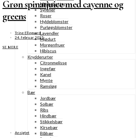
Grøn spinatjuice med cayenne og
Mælkebøtter
Syrener
greens
Roser
Hyldeblomster
Purløgsblomster
Trine Ellegaard
Lavendler
24. februar 2025
Mjødurt
Morgenfruer
SE MERE
Hibiscus
Krydderurter
Citronmelisse
Ingefær
Kanel
Mynte
Ramsløg
Bær
Jordbær
Solbær
Ribs
Hindbær
Stikkelsbær
Kirsebær
Ansigtet
Blåbær