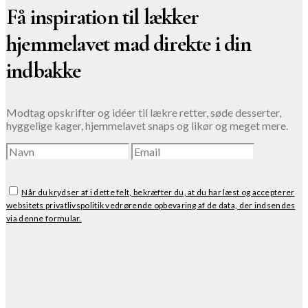
Få inspiration til lækker
hjemmelavet mad direkte i din
indbakke
Modtag opskrifter og idéer til lækre retter, søde desserter,
hyggelige kager, hjemmelavet snaps og likør og meget mere.
TILMELD
Når du krydser af i dette felt, bekræfter du, at du har læst og accepterer
websitets privatlivspolitik vedrørende opbevaring af de data, der indsendes
via denne formular.