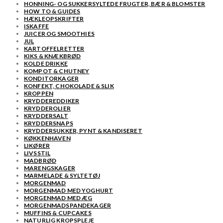
HONNING- OG SUKKERSYLTEDE FRUGTER, BÆR & BLOMSTER
HOW TO & GUIDES
HÆKLEOPSKRIFTER
ISKAFFE
JUICER OG SMOOTHIES
JUL
KARTOFFELRETTER
KIKS & KNÆKBRØD
KOLDE DRIKKE
KOMPOT & CHUTNEY
KONDITORKAGER
KONFEKT, CHOKOLADE & SLIK
KROPPEN
KRYDDEREDDIKER
KRYDDEROLIER
KRYDDERSALT
KRYDDERSNAPS
KRYDDERSUKKER, PYNT & KANDISERET
KØKKENHAVEN
LIKØRER
LIVSSTIL
MADBRØD
MARENGSKAGER
MARMELADE & SYLTETØJ
MORGENMAD
MORGENMAD MED YOGHURT
MORGENMAD MED ÆG
MORGENMADSPANDEKAGER
MUFFINS & CUPCAKES
NATURLIG KROPSPLEJE