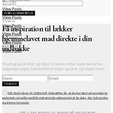
Websted
ISKAFFE
View Posts
DRINKS & COCKTAILS
View Posts
BÅLMAD
View Posts
Få inspiration til lækker
MADBRØD
View Posts
hjemmelavet mad direkte i din
TILBEHØR
View Posts
indbakke
GRILLMAD
View Posts
Modtag opskrifter og idéer til lækre retter, søde desserter,
hyggelige kager, hjemmelavet snaps og likør og meget mere.
TILMELD
Når du krydser af i dette felt, bekræfter du, at du har læst og accepterer
websitets privatlivspolitik vedrørende opbevaring af de data, der indsendes
via denne formular.
FØLG FRA HAVEN TIL MAVEN PÅ INSTAGRAM