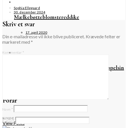
Sophia Ellegaard
30. december 2024
Mælkebøtteblomstereddike
Skriv et svar
17. april 2020
Din e-mailadresse vil ikke blive publiceret.
Krævede felter er
markeret med
*
Kommentar
*
Brombærmarmelade med mandler og appelsin
26. september 2021
Forår
Navn
*
KOLDE DRIKKE
E-mail
*
View Posts