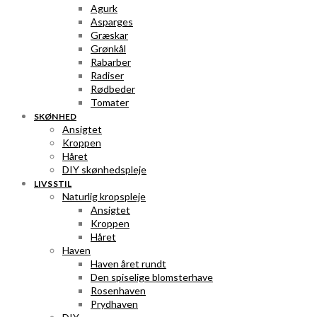
Agurk
Asparges
Græskar
Grønkål
Rabarber
Radiser
Rødbeder
Tomater
SKØNHED
Ansigtet
Kroppen
Håret
DIY skønhedspleje
LIVSSTIL
Naturlig kropspleje
Ansigtet
Kroppen
Håret
Haven
Haven året rundt
Den spiselige blomsterhave
Rosenhaven
Prydhaven