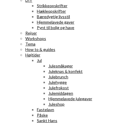
DIY
Strikkeopskrifter
Hækleopskrifter
Bæredygtig livsstil
Hjemmelavede gaver
Pynt til bolig og have
Rejser
Workshops
Tema
How to & guides
Højtider
Jul
Julesmåkager
Juleknas & konfekt
Julebrunch
Julehygge
Julefrokost
Julemiddagen
Hjemmelavede julegaver
Juleshop
Fastelavn
Påske
Sankt Hans