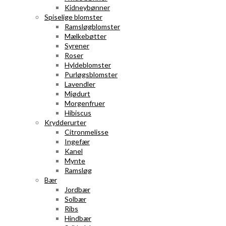
Kidneybønner
Spiselige blomster
Ramsløgblomster
Mælkebøtter
Syrener
Roser
Hyldeblomster
Purløgsblomster
Lavendler
Mjødurt
Morgenfruer
Hibiscus
Krydderurter
Citronmelisse
Ingefær
Kanel
Mynte
Ramsløg
Bær
Jordbær
Solbær
Ribs
Hindbær