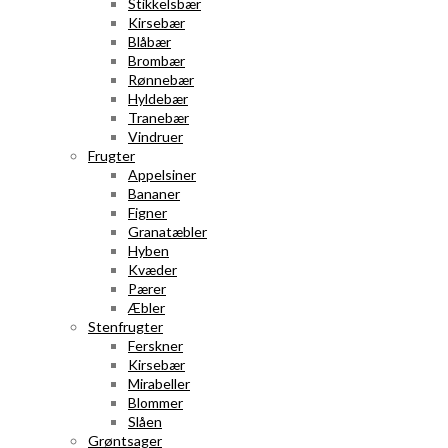
Stikkelsbær
Kirsebær
Blåbær
Brombær
Rønnebær
Hyldebær
Tranebær
Vindruer
Frugter
Appelsiner
Bananer
Figner
Granatæbler
Hyben
Kvæder
Pærer
Æbler
Stenfrugter
Ferskner
Kirsebær
Mirabeller
Blommer
Slåen
Grøntsager