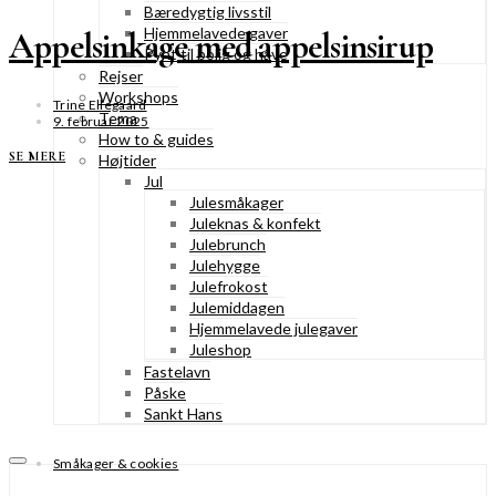
Bæredygtig livsstil
Hjemmelavede gaver
Appelsinkage med appelsinsirup
Pynt til bolig og have
Rejser
Workshops
Trine Ellegaard
Tema
9. februar 2025
How to & guides
SE MERE
Højtider
Jul
Julesmåkager
Juleknas & konfekt
Julebrunch
Julehygge
Julefrokost
Julemiddagen
Hjemmelavede julegaver
Juleshop
Fastelavn
Påske
Sankt Hans
Småkager & cookies