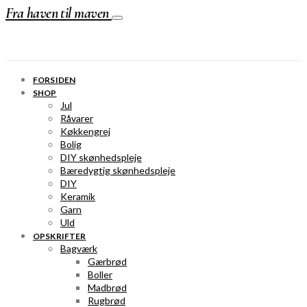
Fra haven til maven
FORSIDEN
SHOP
Jul
Råvarer
Køkkengrej
Bolig
DIY skønhedspleje
Bæredygtig skønhedspleje
DIY
Keramik
Garn
Uld
OPSKRIFTER
Bagværk
Gærbrød
Boller
Madbrød
Rugbrød