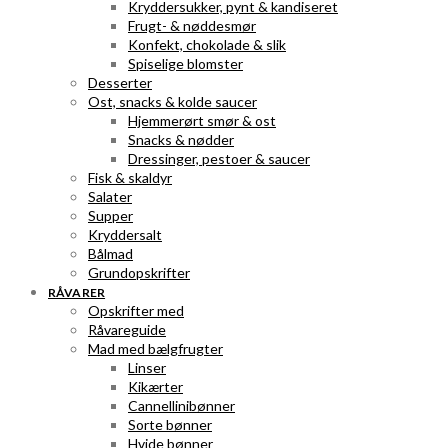
Kryddersukker, pynt & kandiseret
Frugt- & nøddesmør
Konfekt, chokolade & slik
Spiselige blomster
Desserter
Ost, snacks & kolde saucer
Hjemmerørt smør & ost
Snacks & nødder
Dressinger, pestoer & saucer
Fisk & skaldyr
Salater
Supper
Kryddersalt
Bålmad
Grundopskrifter
RÅVARER
Opskrifter med
Råvareguide
Mad med bælgfrugter
Linser
Kikærter
Cannellinibønner
Sorte bønner
Hvide bønner