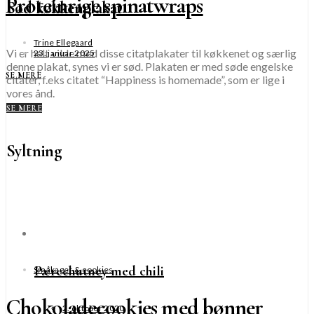
Proteinrige spinatwraps
Sød køkkenplakat
Trine Ellegaard
Vi er helt vilde med disse citatplakater til køkkenet og særlig
23. januar 2025
denne plakat, synes vi er sød. Plakaten er med søde engelske
SE MERE
citater, f.eks citatet “Happiness is homemade”, som er lige i
vores ånd.
SE MERE
Syltning
Pærechutney med chili
Småkager & cookies
Chokoladecookies med bønner
2. oktober 2020