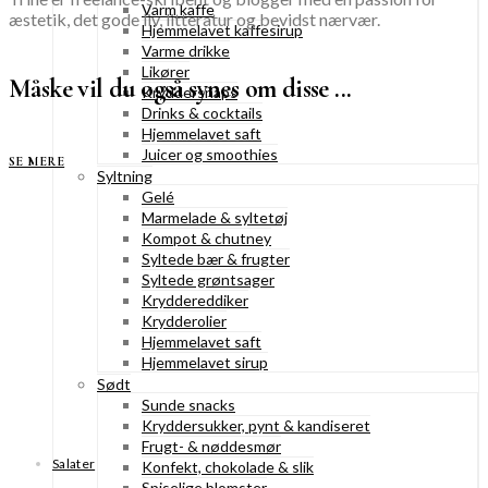
Varm kaffe
æstetik, det gode liv, litteratur og bevidst nærvær.
Hjemmelavet kaffesirup
Varme drikke
Likører
Måske vil du også synes om disse ...
Kryddersnaps
Drinks & cocktails
Hjemmelavet saft
Juicer og smoothies
SE MERE
Syltning
Gelé
Marmelade & syltetøj
Kompot & chutney
Syltede bær & frugter
Syltede grøntsager
Kryddereddiker
Krydderolier
Hjemmelavet saft
Hjemmelavet sirup
Sødt
Sunde snacks
Kryddersukker, pynt & kandiseret
Frugt- & nøddesmør
Salater
Konfekt, chokolade & slik
Spiselige blomster