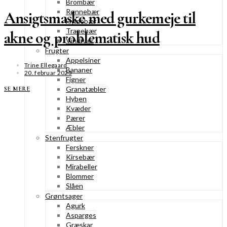
Brombær
Rønnebær
Ansigtsmaske med gurkemeje til
Hyldebær
Tranebær
akne og problematisk hud
Vindruer
Frugter
Appelsiner
Trine Ellegaard
Bananer
20. februar 2025
Figner
Granatæbler
SE MERE
Hyben
Kvæder
Pærer
Æbler
Stenfrugter
Ferskner
Kirsebær
Mirabeller
Blommer
Slåen
Grøntsager
Agurk
Asparges
Græskar