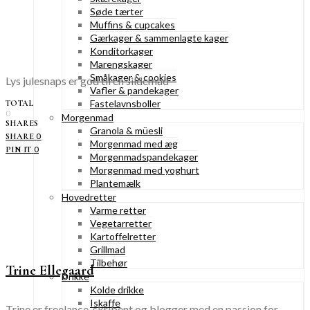
Søde tærter
Muffins & cupcakes
Gærkager & sammenlagte kager
Konditorkager
Marengskager
Småkager & cookies
Lys julesnaps er god til en sildemad
Vafler & pandekager
Fastelavnsboller
TOTAL
0
Morgenmad
SHARES
Granola & müesli
0
SHARE
Morgenmad med æg
0
PIN IT
Morgenmadspandekager
Morgenmad med yoghurt
Plantemælk
Hovedretter
Varme retter
Vegetarretter
Kartoffelretter
Grillmad
Tilbehør
Trine Ellegaard
Drikke
Kolde drikke
Iskaffe
Trine er freelance-skribent og blogger med en passion for