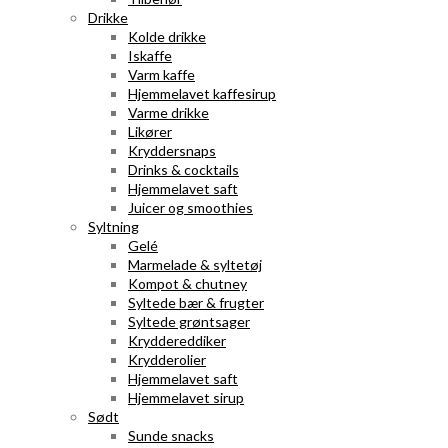
Drikke
Kolde drikke
Iskaffe
Varm kaffe
Hjemmelavet kaffesirup
Varme drikke
Likører
Kryddersnaps
Drinks & cocktails
Hjemmelavet saft
Juicer og smoothies
Syltning
Gelé
Marmelade & syltetøj
Kompot & chutney
Syltede bær & frugter
Syltede grøntsager
Kryddereddiker
Krydderolier
Hjemmelavet saft
Hjemmelavet sirup
Sødt
Sunde snacks