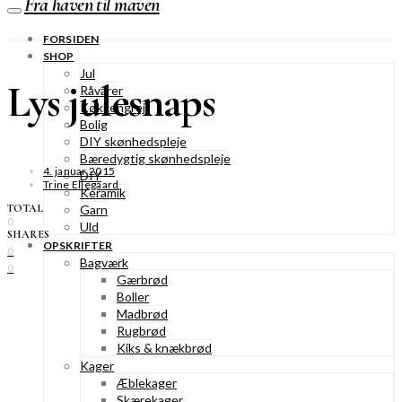
Fra haven til maven
FORSIDEN
SHOP
Jul
Lys julesnaps
Råvarer
Køkkengrej
Bolig
DIY skønhedspleje
Bæredygtig skønhedspleje
4. januar 2015
DIY
Trine Ellegaard
Keramik
TOTAL
Garn
0
Uld
SHARES
OPSKRIFTER
0
Bagværk
0
Gærbrød
Boller
Madbrød
Rugbrød
Kiks & knækbrød
Kager
Æblekager
Skærekager