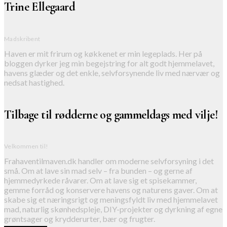
Trine Ellegaard
Madskribent
Haven er mit frirum og køkkenet er min legeplads. Her på
bloggen dyrker jeg min begejstring for alt godt hjemmelavet,
havens glæder og det enkle, selvforsynende liv med nærvær og
nedsat hastighed.
Tilbage til rødderne og gammeldags med vilje!
Velkommen til!
Frahaventilmaven.dk handler om moderne selvforsyning i det
små. Om at lave sin mad selv – fra bunden – og gerne af
hjemmedyrkede råvarer. Om at lave sig et spisekammer,
gemme forråd og konservere havens og naturens gaver. Om at
skabe sig et næringsrigt og meningsfyldt liv med hjemmelavet
mad, naturlig skønhedspleje, DIY-projekter og dyrkning af egne
grøntsager og krydderurter, bær og frugter.