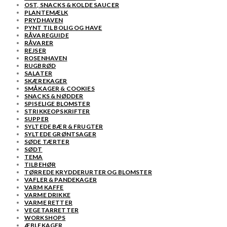
OST, SNACKS & KOLDE SAUCER
PLANTEMÆLK
PRYDHAVEN
PYNT TIL BOLIG OG HAVE
RÅVAREGUIDE
RÅVARER
REJSER
ROSENHAVEN
RUGBRØD
SALATER
SKÆREKAGER
SMÅKAGER & COOKIES
SNACKS & NØDDER
SPISELIGE BLOMSTER
STRIKKEOPSKRIFTER
SUPPER
SYLTEDE BÆR & FRUGTER
SYLTEDE GRØNTSAGER
SØDE TÆRTER
SØDT
TEMA
TILBEHØR
TØRREDE KRYDDERURTER OG BLOMSTER
VAFLER & PANDEKAGER
VARM KAFFE
VARME DRIKKE
VARME RETTER
VEGETARRETTER
WORKSHOPS
ÆBLEKAGER