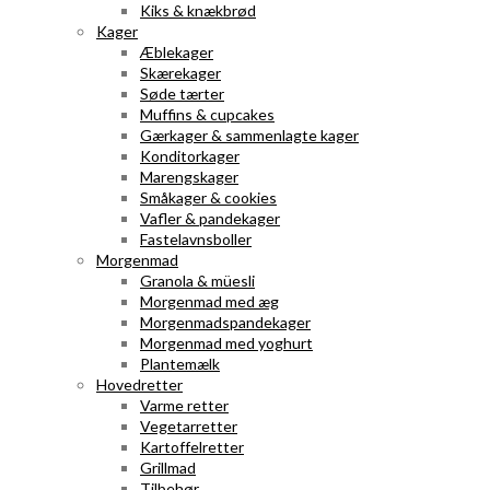
Kiks & knækbrød
Kager
Æblekager
Skærekager
Søde tærter
Muffins & cupcakes
Gærkager & sammenlagte kager
Konditorkager
Marengskager
Småkager & cookies
Vafler & pandekager
Fastelavnsboller
Morgenmad
Granola & müesli
Morgenmad med æg
Morgenmadspandekager
Morgenmad med yoghurt
Plantemælk
Hovedretter
Varme retter
Vegetarretter
Kartoffelretter
Grillmad
Tilbehør