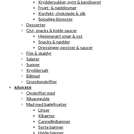
Kryddersukker, pynt & kandiseret
Frugt- & nøddesmør
Konfekt, chokolade & slik
Spiselige blomster
Desserter
Ost, snacks & kolde saucer
Hjemmerørt smør & ost
Snacks & nødder
Dressinger, pestoer & saucer
Fisk & skaldyr
Salater
Supper
Kryddersalt
Bålmad
Grundopskrifter
RÅVARER
Opskrifter med
Råvareguide
Mad med bælgfrugter
Linser
Kikærter
Cannellinibønner
Sorte bønner
Hvide bønner