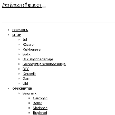
Fra haven til maven
FORSIDEN
SHOP
Jul
Råvarer
Køkkengrej
Bolig
DIY skønhedspleje
Bæredygtig skønhedspleje
DIY
Keramik
Garn
Uld
OPSKRIFTER
Bagværk
Gærbrød
Boller
Madbrød
Rugbrød