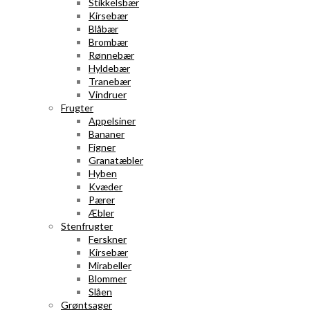
Stikkelsbær
Kirsebær
Blåbær
Brombær
Rønnebær
Hyldebær
Tranebær
Vindruer
Frugter
Appelsiner
Bananer
Figner
Granatæbler
Hyben
Kvæder
Pærer
Æbler
Stenfrugter
Ferskner
Kirsebær
Mirabeller
Blommer
Slåen
Grøntsager