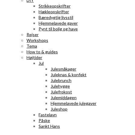
DIY
Strikkeopskrifter
Hækleopskrifter
Bæredygtig livsstil
Hjemmelavede gaver
Pynt til bolig og have
Rejser
Workshops
Tema
How to & guides
Højtider
Jul
Julesmåkager
Juleknas & konfekt
Julebrunch
Julehygge
Julefrokost
Julemiddagen
Hjemmelavede julegaver
Juleshop
Fastelavn
Påske
Sankt Hans