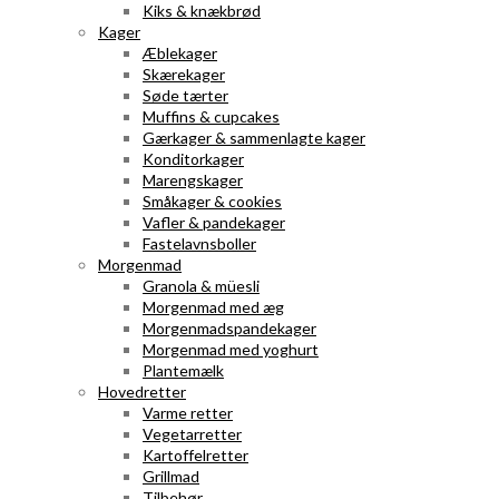
Kiks & knækbrød
Kager
Æblekager
Skærekager
Søde tærter
Muffins & cupcakes
Gærkager & sammenlagte kager
Konditorkager
Marengskager
Småkager & cookies
Vafler & pandekager
Fastelavnsboller
Morgenmad
Granola & müesli
Morgenmad med æg
Morgenmadspandekager
Morgenmad med yoghurt
Plantemælk
Hovedretter
Varme retter
Vegetarretter
Kartoffelretter
Grillmad
Tilbehør