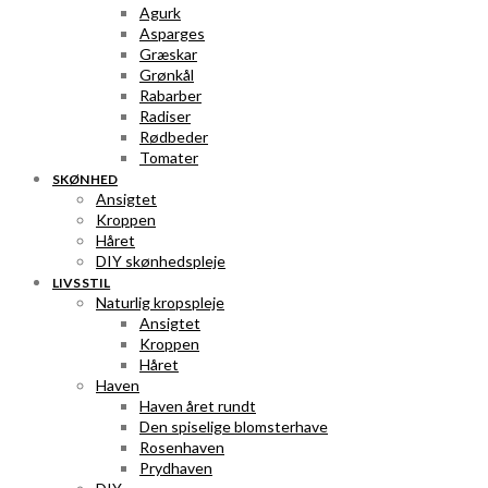
Agurk
Asparges
Græskar
Grønkål
Rabarber
Radiser
Rødbeder
Tomater
SKØNHED
Ansigtet
Kroppen
Håret
DIY skønhedspleje
LIVSSTIL
Naturlig kropspleje
Ansigtet
Kroppen
Håret
Haven
Haven året rundt
Den spiselige blomsterhave
Rosenhaven
Prydhaven