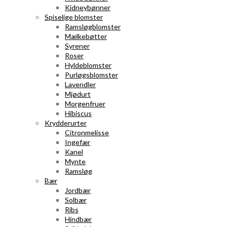
Kidneybønner
Spiselige blomster
Ramsløgblomster
Mælkebøtter
Syrener
Roser
Hyldeblomster
Purløgsblomster
Lavendler
Mjødurt
Morgenfruer
Hibiscus
Krydderurter
Citronmelisse
Ingefær
Kanel
Mynte
Ramsløg
Bær
Jordbær
Solbær
Ribs
Hindbær