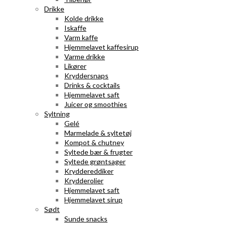
Drikke
Kolde drikke
Iskaffe
Varm kaffe
Hjemmelavet kaffesirup
Varme drikke
Likører
Kryddersnaps
Drinks & cocktails
Hjemmelavet saft
Juicer og smoothies
Syltning
Gelé
Marmelade & syltetøj
Kompot & chutney
Syltede bær & frugter
Syltede grøntsager
Kryddereddiker
Krydderolier
Hjemmelavet saft
Hjemmelavet sirup
Sødt
Sunde snacks