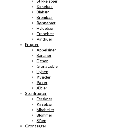
Stikkelsbær
Kirsebær
Blåbær
Brombær
Rønnebær
Hyldebær
Tranebær
Vindruer
Frugter
Appelsiner
Bananer
Figner
Granatæbler
Hyben
Kvæder
Pærer
Æbler
Stenfrugter
Ferskner
Kirsebær
Mirabeller
Blommer
Slåen
Grøntsager