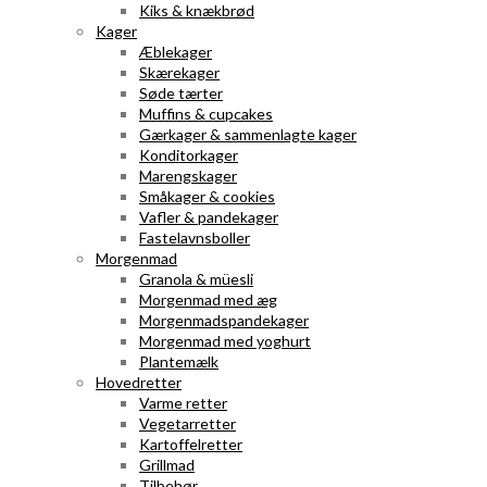
Kiks & knækbrød
Kager
Æblekager
Skærekager
Søde tærter
Muffins & cupcakes
Gærkager & sammenlagte kager
Konditorkager
Marengskager
Småkager & cookies
Vafler & pandekager
Fastelavnsboller
Morgenmad
Granola & müesli
Morgenmad med æg
Morgenmadspandekager
Morgenmad med yoghurt
Plantemælk
Hovedretter
Varme retter
Vegetarretter
Kartoffelretter
Grillmad
Tilbehør