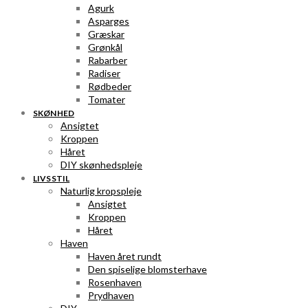
Agurk
Asparges
Græskar
Grønkål
Rabarber
Radiser
Rødbeder
Tomater
SKØNHED
Ansigtet
Kroppen
Håret
DIY skønhedspleje
LIVSSTIL
Naturlig kropspleje
Ansigtet
Kroppen
Håret
Haven
Haven året rundt
Den spiselige blomsterhave
Rosenhaven
Prydhaven