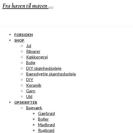
Fra haven til maven
FORSIDEN
SHOP
Jul
Råvarer
Køkkengrej
Bolig
DIY skønhedspleje
Bæredygtig skønhedspleje
DIY
Keramik
Garn
Uld
OPSKRIFTER
Bagværk
Gærbrød
Boller
Madbrød
Rugbrød