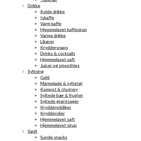
Drikke
Kolde drikke
Iskaffe
Varm kaffe
Hjemmelavet kaffesirup
Varme drikke
Likører
Kryddersnaps
Drinks & cocktails
Hjemmelavet saft
Juicer og smoothies
Syltning
Gelé
Marmelade & syltetøj
Kompot & chutney
Syltede bær & frugter
Syltede grøntsager
Kryddereddiker
Krydderolier
Hjemmelavet saft
Hjemmelavet sirup
Sødt
Sunde snacks