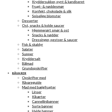
Kryddersukker, pynt & kandiseret
Frugt- & nøddesmør
Konfekt, chokolade & slik
Spiselige blomster
Desserter
Ost, snacks & kolde saucer
Hjemmerørt smør & ost
Snacks & nødder
Dressinger, pestoer & saucer
Fisk & skaldyr
Salater
Supper
Kryddersalt
Bålmad
Grundopskrifter
RÅVARER
Opskrifter med
Råvareguide
Mad med bælgfrugter
Linser
Kikærter
Cannellinibønner
Sorte bønner
Hvide bønner