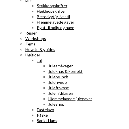
DIY
Strikkeopskrifter
Hækleopskrifter
Bæredygtig livsstil
Hjemmelavede gaver
Pynt til bolig og have
Rejser
Workshops
Tema
How to & guides
Højtider
Jul
Julesmåkager
Juleknas & konfekt
Julebrunch
Julehygge
Julefrokost
Julemiddagen
Hjemmelavede julegaver
Juleshop
Fastelavn
Påske
Sankt Hans