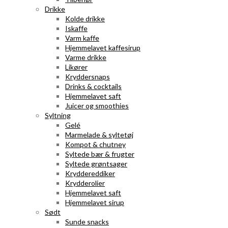
Drikke
Kolde drikke
Iskaffe
Varm kaffe
Hjemmelavet kaffesirup
Varme drikke
Likører
Kryddersnaps
Drinks & cocktails
Hjemmelavet saft
Juicer og smoothies
Syltning
Gelé
Marmelade & syltetøj
Kompot & chutney
Syltede bær & frugter
Syltede grøntsager
Kryddereddiker
Krydderolier
Hjemmelavet saft
Hjemmelavet sirup
Sødt
Sunde snacks