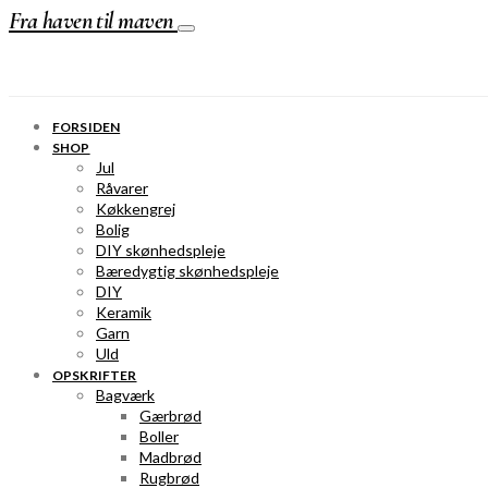
Fra haven til maven
FORSIDEN
SHOP
Jul
Råvarer
Køkkengrej
Bolig
DIY skønhedspleje
Bæredygtig skønhedspleje
DIY
Keramik
Garn
Uld
OPSKRIFTER
Bagværk
Gærbrød
Boller
Madbrød
Rugbrød