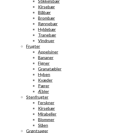
Stikkelsbær
Kirsebær
Blåbær
Brombær
Rønnebær
Hyldebær
Tranebær
Vindruer
Frugter
Appelsiner
Bananer
Figner
Granatæbler
Hyben
Kvæder
Pærer
Æbler
Stenfrugter
Ferskner
Kirsebær
Mirabeller
Blommer
Slåen
Grøntsager