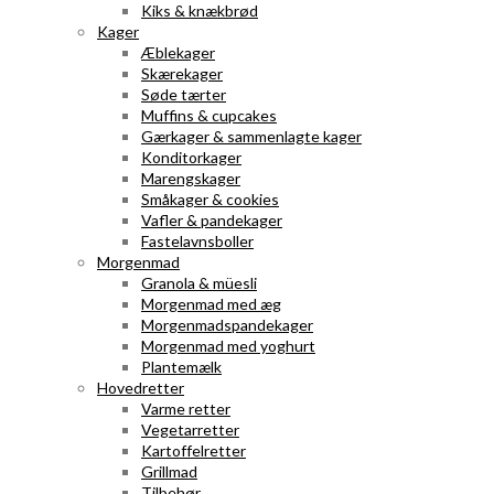
Kiks & knækbrød
Kager
Æblekager
Skærekager
Søde tærter
Muffins & cupcakes
Gærkager & sammenlagte kager
Konditorkager
Marengskager
Småkager & cookies
Vafler & pandekager
Fastelavnsboller
Morgenmad
Granola & müesli
Morgenmad med æg
Morgenmadspandekager
Morgenmad med yoghurt
Plantemælk
Hovedretter
Varme retter
Vegetarretter
Kartoffelretter
Grillmad
Tilbehør