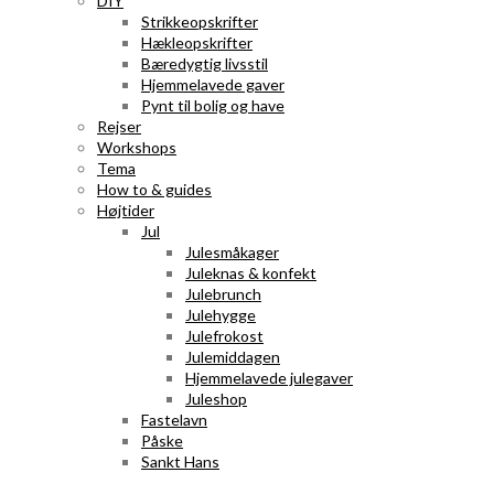
DIY
Strikkeopskrifter
Hækleopskrifter
Bæredygtig livsstil
Hjemmelavede gaver
Pynt til bolig og have
Rejser
Workshops
Tema
How to & guides
Højtider
Jul
Julesmåkager
Juleknas & konfekt
Julebrunch
Julehygge
Julefrokost
Julemiddagen
Hjemmelavede julegaver
Juleshop
Fastelavn
Påske
Sankt Hans