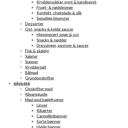
Kryddersukker, pynt & kandiseret
Frugt- & nøddesmør
Konfekt, chokolade & slik
Spiselige blomster
Desserter
Ost, snacks & kolde saucer
Hjemmerørt smør & ost
Snacks & nødder
Dressinger, pestoer & saucer
Fisk & skaldyr
Salater
Supper
Kryddersalt
Bålmad
Grundopskrifter
RÅVARER
Opskrifter med
Råvareguide
Mad med bælgfrugter
Linser
Kikærter
Cannellinibønner
Sorte bønner
Hvide bønner