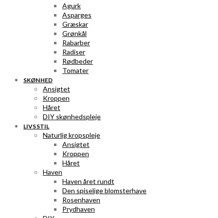
Agurk
Asparges
Græskar
Grønkål
Rabarber
Radiser
Rødbeder
Tomater
SKØNHED
Ansigtet
Kroppen
Håret
DIY skønhedspleje
LIVSSTIL
Naturlig kropspleje
Ansigtet
Kroppen
Håret
Haven
Haven året rundt
Den spiselige blomsterhave
Rosenhaven
Prydhaven