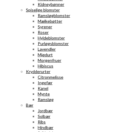
Kidneybønner
Spiselige blomster
Ramsløgblomster
Mælkebøtter
Syrener
Roser
Hyldeblomster
Purløgsblomster
Lavendler
Mjødurt
Morgenfruer
Hibiscus
Krydderurter
Citronmelisse
Ingefær
Kanel
Mynte
Ramsløg
Bær
Jordbær
Solbær
Ribs
Hindbær