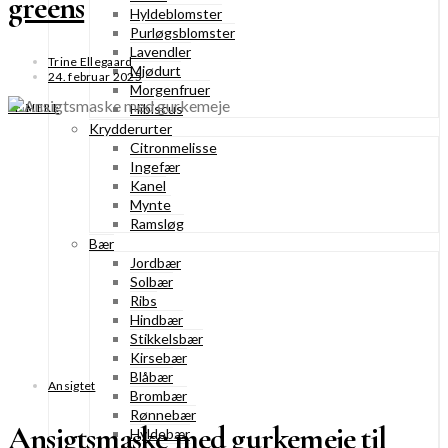
greens
Hyldeblomster
Purløgsblomster
Lavendler
Trine Ellegaard
Mjødurt
24. februar 2025
Morgenfruer
Hibiscus
SE MERE
Krydderurter
Citronmelisse
Ingefær
Kanel
Mynte
Ramsløg
Bær
Jordbær
Solbær
Ribs
Hindbær
Stikkelsbær
Kirsebær
Blåbær
Ansigtet
Brombær
Rønnebær
Ansigtsmaske med gurkemeje til
Hyldebær