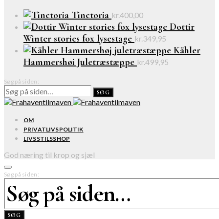
Tinctoria
kr.
400,00
Dottir
Winter stories fox lysestage
kr.
349,95
Kähler
Hammershøi Juletræstæppe
kr.
499,95
Søg på siden:
SØG
OM
PRIVATLIVSPOLITIK
LIVSSTILSSHOP
God næring til krop og sjæl
Søg på siden:
SØG