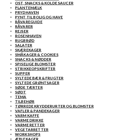
OST, SNACKS & KOLDE SAUCER
PLANTEMÆLK
PRYDHAVEN
PYNT TIL BOLIG OG HAVE
RÅVAREGUIDE
RÅVARER
REJSER
ROSENHAVEN
RUGBRØD
SALATER
SKÆREKAGER
SMÅKAGER & COOKIES
SNACKS & NØDDER
SPISELIGE BLOMSTER
STRIKKEOPSKRIFTER
SUPPER
SYLTEDE BÆR & FRUGTER
SYLTEDE GRØNTSAGER
SØDE TÆRTER
SØDT
TEMA
TILBEHØR
TØRREDE KRYDDERURTER OG BLOMSTER
VAFLER & PANDEKAGER
VARM KAFFE
VARME DRIKKE
VARME RETTER
VEGETARRETTER
WORKSHOPS
ÆBLEKAGER