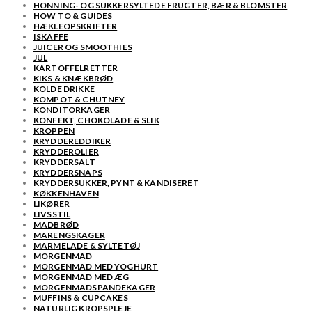
HONNING- OG SUKKERSYLTEDE FRUGTER, BÆR & BLOMSTER
HOW TO & GUIDES
HÆKLEOPSKRIFTER
ISKAFFE
JUICER OG SMOOTHIES
JUL
KARTOFFELRETTER
KIKS & KNÆKBRØD
KOLDE DRIKKE
KOMPOT & CHUTNEY
KONDITORKAGER
KONFEKT, CHOKOLADE & SLIK
KROPPEN
KRYDDEREDDIKER
KRYDDEROLIER
KRYDDERSALT
KRYDDERSNAPS
KRYDDERSUKKER, PYNT & KANDISERET
KØKKENHAVEN
LIKØRER
LIVSSTIL
MADBRØD
MARENGSKAGER
MARMELADE & SYLTETØJ
MORGENMAD
MORGENMAD MED YOGHURT
MORGENMAD MED ÆG
MORGENMADSPANDEKAGER
MUFFINS & CUPCAKES
NATURLIG KROPSPLEJE