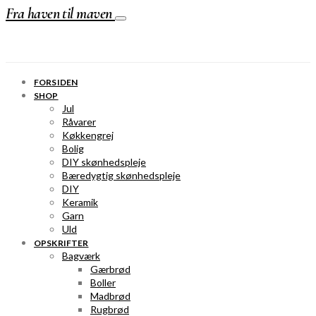
Fra haven til maven
FORSIDEN
SHOP
Jul
Råvarer
Køkkengrej
Bolig
DIY skønhedspleje
Bæredygtig skønhedspleje
DIY
Keramik
Garn
Uld
OPSKRIFTER
Bagværk
Gærbrød
Boller
Madbrød
Rugbrød