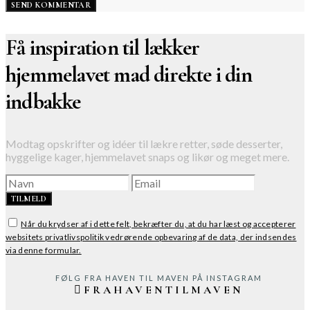
Få inspiration til lækker
hjemmelavet mad direkte i din
indbakke
Modtag opskrifter og idéer til lækre retter, søde desserter,
hyggelige kager, hjemmelavet snaps og likør og meget mere.
TILMELD
Når du krydser af i dette felt, bekræfter du, at du har læst og accepterer
websitets privatlivspolitik vedrørende opbevaring af de data, der indsendes
via denne formular.
FØLG FRA HAVEN TIL MAVEN PÅ INSTAGRAM
FRAHAVENTILMAVEN