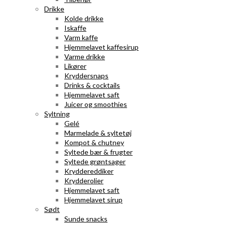
Drikke
Kolde drikke
Iskaffe
Varm kaffe
Hjemmelavet kaffesirup
Varme drikke
Likører
Kryddersnaps
Drinks & cocktails
Hjemmelavet saft
Juicer og smoothies
Syltning
Gelé
Marmelade & syltetøj
Kompot & chutney
Syltede bær & frugter
Syltede grøntsager
Kryddereddiker
Krydderolier
Hjemmelavet saft
Hjemmelavet sirup
Sødt
Sunde snacks