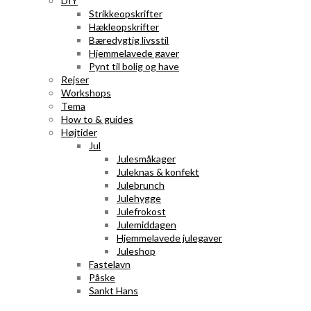
DIY
Strikkeopskrifter
Hækleopskrifter
Bæredygtig livsstil
Hjemmelavede gaver
Pynt til bolig og have
Rejser
Workshops
Tema
How to & guides
Højtider
Jul
Julesmåkager
Juleknas & konfekt
Julebrunch
Julehygge
Julefrokost
Julemiddagen
Hjemmelavede julegaver
Juleshop
Fastelavn
Påske
Sankt Hans