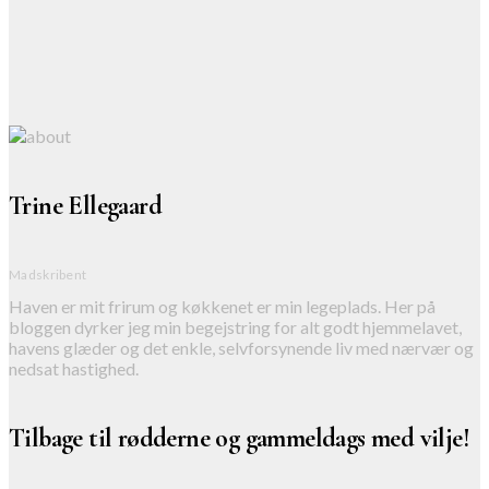
Trine Ellegaard
Madskribent
Haven er mit frirum og køkkenet er min legeplads. Her på
bloggen dyrker jeg min begejstring for alt godt hjemmelavet,
havens glæder og det enkle, selvforsynende liv med nærvær og
nedsat hastighed.
Tilbage til rødderne og gammeldags med vilje!