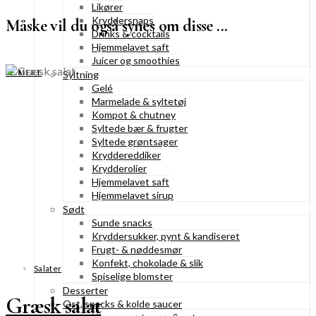
Likører
Kryddersnaps
Måske vil du også synes om disse ...
Drinks & cocktails
Hjemmelavet saft
Juicer og smoothies
SE MERE
Syltning
Gelé
Marmelade & syltetøj
Kompot & chutney
Syltede bær & frugter
Syltede grøntsager
Kryddereddiker
Krydderolier
Hjemmelavet saft
Hjemmelavet sirup
Sødt
Sunde snacks
Kryddersukker, pynt & kandiseret
Frugt- & nøddesmør
Konfekt, chokolade & slik
Salater
Spiselige blomster
Desserter
Græsk salat
Ost, snacks & kolde saucer