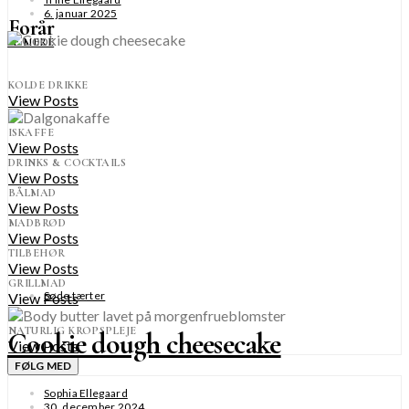
6. januar 2025
Forår
SE MERE
KOLDE DRIKKE
View Posts
ISKAFFE
View Posts
DRINKS & COCKTAILS
View Posts
BÅLMAD
View Posts
MADBRØD
View Posts
TILBEHØR
View Posts
GRILLMAD
Søde tærter
View Posts
NATURLIG KROPSPLEJE
Cookie dough cheesecake
View Posts
FØLG MED
Sophia Ellegaard
30. december 2024