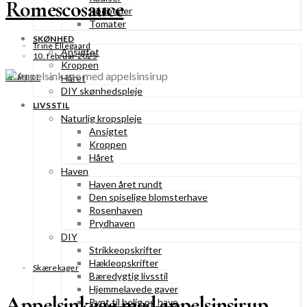
Romescosauce
Rødbeder
Tomater
SKØNHED
Trine Ellegaard
Ansigtet
10. februar 2025
Kroppen
Håret
SE MERE
DIY skønhedspleje
LIVSSTIL
Naturlig kropspleje
Ansigtet
Kroppen
Håret
Haven
Haven året rundt
Den spiselige blomsterhave
Rosenhaven
Prydhaven
DIY
Strikkeopskrifter
Hækleopskrifter
Skærekager
Bæredygtig livsstil
Hjemmelavede gaver
Appelsinkage med appelsinsirup
Pynt til bolig og have