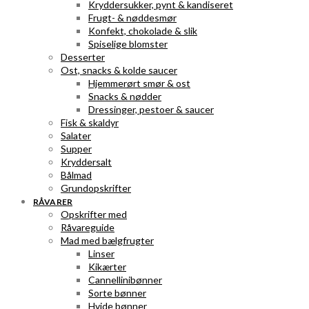
Kryddersukker, pynt & kandiseret
Frugt- & nøddesmør
Konfekt, chokolade & slik
Spiselige blomster
Desserter
Ost, snacks & kolde saucer
Hjemmerørt smør & ost
Snacks & nødder
Dressinger, pestoer & saucer
Fisk & skaldyr
Salater
Supper
Kryddersalt
Bålmad
Grundopskrifter
RÅVARER
Opskrifter med
Råvareguide
Mad med bælgfrugter
Linser
Kikærter
Cannellinibønner
Sorte bønner
Hvide bønner