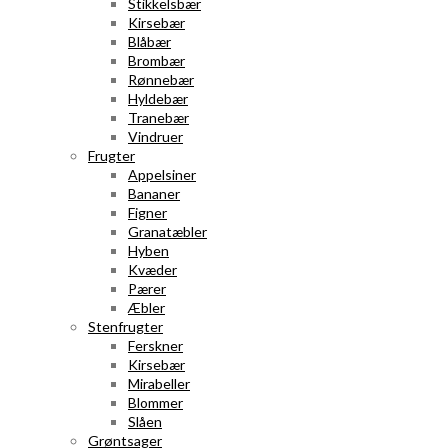
Stikkelsbær
Kirsebær
Blåbær
Brombær
Rønnebær
Hyldebær
Tranebær
Vindruer
Frugter
Appelsiner
Bananer
Figner
Granatæbler
Hyben
Kvæder
Pærer
Æbler
Stenfrugter
Ferskner
Kirsebær
Mirabeller
Blommer
Slåen
Grøntsager