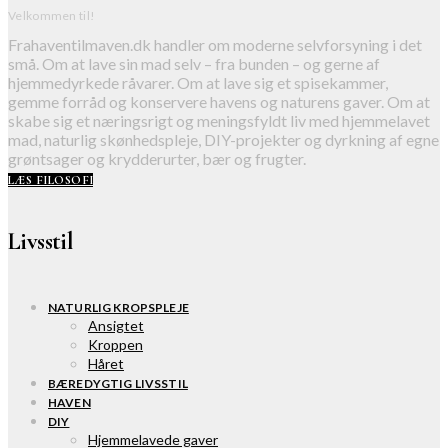
Velkommen til!
Frahaventilmaven.dk handler om moderne selvforsyning i det
små. Om at lave sin mad selv – fra bunden – og gerne af
hjemmedyrkede råvarer. Om at lave sig et spisekammer,
gemme forråd og konservere havens og naturens gaver. Om at
skabe sig et næringsrigt og meningsfyldt liv med hjemmelavet
mad, naturlig skønhedspleje, DIY-projekter og dyrkning af egne
grøntsager og krydderurter, bær og frugter.
LÆS FILOSOFI
Livsstil
NATURLIG KROPSPLEJE
Ansigtet
Kroppen
Håret
BÆREDYGTIG LIVSSTIL
HAVEN
DIY
Hjemmelavede gaver