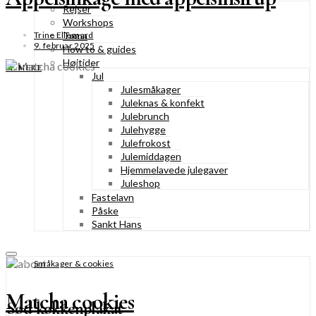
Rejser
Workshops
Tema
Trine Ellegaard
9. februar 2025
How to & guides
Højtider
SE MERE
Jul
Julesmåkager
Juleknas & konfekt
Julebrunch
Julehygge
Julefrokost
Julemiddagen
Hjemmelavede julegaver
Juleshop
Fastelavn
Påske
Sankt Hans
Småkager & cookies
Matcha cookies
Sød køkkenplakat