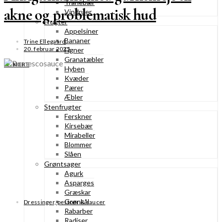
Tranebær
akne og problematisk hud
Vindruer
Frugter
Appelsiner
Bananer
Trine Ellegaard
20. februar 2025
Figner
Granatæbler
SE MERE
Hyben
Kvæder
Pærer
Æbler
Stenfrugter
Ferskner
Kirsebær
Mirabeller
Blommer
Slåen
Grøntsager
Agurk
Asparges
Græskar
Grønkål
Dressinger, pestoer & saucer
Rabarber
Radiser