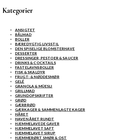
Kategorier
ANSIGTET
BÅLMAD
BOLLER
BÆREDYGTIG LIVSSTIL
DEN SPISELIGE BLOMSTERHAVE
DESSERTER
DRESSINGER, PESTOER & SAUCER
DRINKS & COCKTAILS
FASTELAVNSBOLLER
FISK & SKALDYR
FRUGT- & NØDDESMØR
GELÉ
GRANOLA & MÜESLI
GRILLMAD
GRUNDOPSKRIFTER
GRØD
GÆRBRØD
GÆRKAGER & SAMMENLAGTE KAGER
HÅRET
HAVEN ÅRET RUNDT
HJEMMELAVEDE GAVER
HJEMMELAVET SAFT
HJEMMELAVET SIRUP
HJEMMERØRT SMØR & OST