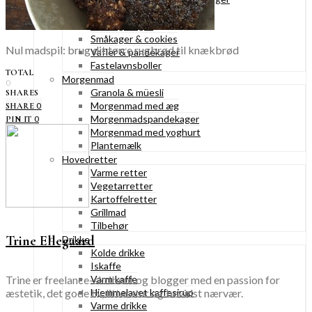
Konditorkager
Marengskager
Småkager & cookies
Nul madspil: brug dit tørre rugbrød til knækbrød
Vafler & pandekager
Fastelavnsboller
TOTAL
Morgenmad
0
Granola & müesli
SHARES
Morgenmad med æg
0
SHARE
Morgenmadspandekager
0
PIN IT
Morgenmad med yoghurt
Plantemælk
Hovedretter
Varme retter
Vegetarretter
Kartoffelretter
Grillmad
Tilbehør
Trine Ellegaard
Drikke
Kolde drikke
Iskaffe
Trine er freelance-skribent og blogger med en passion for
Varm kaffe
æstetik, det gode liv, litteratur og bevidst nærvær.
Hjemmelavet kaffesirup
Varme drikke