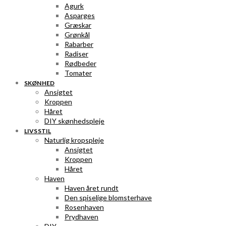
Agurk
Asparges
Græskar
Grønkål
Rabarber
Radiser
Rødbeder
Tomater
SKØNHED
Ansigtet
Kroppen
Håret
DIY skønhedspleje
LIVSSTIL
Naturlig kropspleje
Ansigtet
Kroppen
Håret
Haven
Haven året rundt
Den spiselige blomsterhave
Rosenhaven
Prydhaven