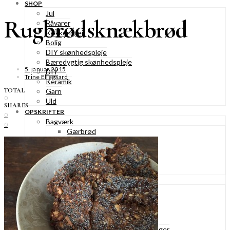
SHOP
Jul
Rugbrødsknækbrød
Råvarer
Køkkengrej
Bolig
DIY skønhedspleje
Bæredygtig skønhedspleje
5. januar 2015
DIY
Trine Ellegaard
Keramik
TOTAL
Garn
0
Uld
SHARES
OPSKRIFTER
0
Bagværk
0
Gærbrød
Boller
Madbrød
Rugbrød
Kiks & knækbrød
Kager
Æblekager
Skærekager
Søde tærter
Muffins & cupcakes
Gærkager & sammenlagte kager