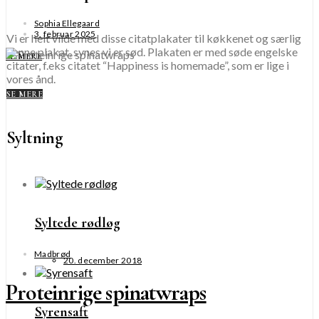
Sophia Ellegaard
3. februar 2025
Vi er helt vilde med disse citatplakater til køkkenet og særlig
denne plakat, synes vi er sød. Plakaten er med søde engelske
SE MERE
citater, f.eks citatet “Happiness is homemade”, som er lige i
vores ånd.
SE MERE
Syltning
Syltede rødløg
Madbrød
20. december 2018
Proteinrige spinatwraps
Syrensaft