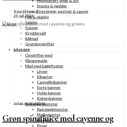
Hjemmerørt smør & ost
Snacks & nødder
Dressinger, pestoer & saucer
Trine Ellegaard
29. juli 2026
Fisk & skaldyr
Salater
SE MERE
Supper
Kryddersalt
Bålmad
Grundopskrifter
RÅVARER
Opskrifter med
Råvareguide
Mad med bælgfrugter
Linser
Kikærter
Cannellinibønner
Sorte bønner
Hvide bønner
Kidneybønner
Juicer og smoothies
Spiselige blomster
Ramsløgblomster
Mælkebøtter
Grøn spinatjuice med cayenne og
Syrener
Roser