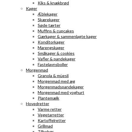
Kiks & knækbrød
Kager
Æblekager
Skærekager
Søde tærter
Muffins & cupcakes
Gærkager & sammenlagte kager
Konditorkager
Marengskager
Småkager & cookies
Vafler & pandekager
Fastelavnsboller
Morgenmad
Granola & müesli
Morgenmad med æg
Morgenmadspandekager
Morgenmad med yoghurt
Plantemælk
Hovedretter
Varme retter
Vegetarretter
Kartoffelretter
Grillmad
Tilbehør