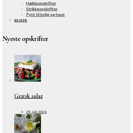
Hækleopskrifter
Strikkeopskrifter
Pynt til bolig og have
REJSER
Nyeste opskrifter
Græsk salat
29. juli 2026