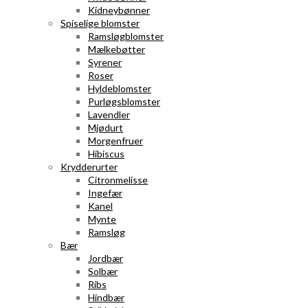
Kidneybønner
Spiselige blomster
Ramsløgblomster
Mælkebøtter
Syrener
Roser
Hyldeblomster
Purløgsblomster
Lavendler
Mjødurt
Morgenfruer
Hibiscus
Krydderurter
Citronmelisse
Ingefær
Kanel
Mynte
Ramsløg
Bær
Jordbær
Solbær
Ribs
Hindbær