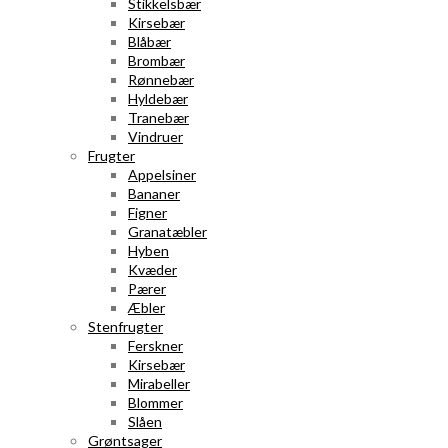
Stikkelsbær
Kirsebær
Blåbær
Brombær
Rønnebær
Hyldebær
Tranebær
Vindruer
Frugter
Appelsiner
Bananer
Figner
Granatæbler
Hyben
Kvæder
Pærer
Æbler
Stenfrugter
Ferskner
Kirsebær
Mirabeller
Blommer
Slåen
Grøntsager