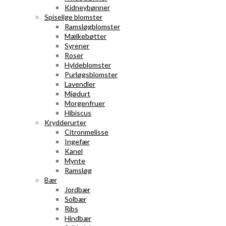
Kidneybønner
Spiselige blomster
Ramsløgblomster
Mælkebøtter
Syrener
Roser
Hyldeblomster
Purløgsblomster
Lavendler
Mjødurt
Morgenfruer
Hibiscus
Krydderurter
Citronmelisse
Ingefær
Kanel
Mynte
Ramsløg
Bær
Jordbær
Solbær
Ribs
Hindbær