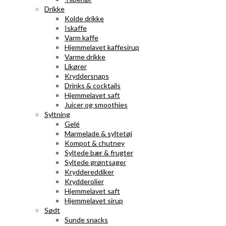
Drikke
Kolde drikke
Iskaffe
Varm kaffe
Hjemmelavet kaffesirup
Varme drikke
Likører
Kryddersnaps
Drinks & cocktails
Hjemmelavet saft
Juicer og smoothies
Syltning
Gelé
Marmelade & syltetøj
Kompot & chutney
Syltede bær & frugter
Syltede grøntsager
Kryddereddiker
Krydderolier
Hjemmelavet saft
Hjemmelavet sirup
Sødt
Sunde snacks