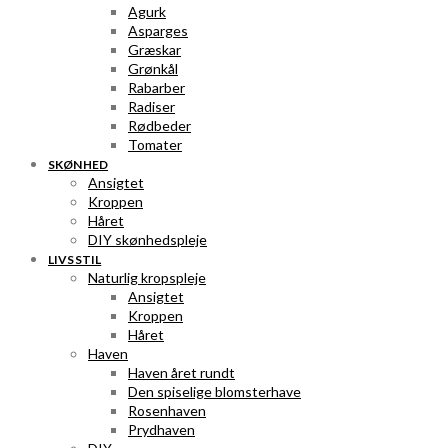
Agurk
Asparges
Græskar
Grønkål
Rabarber
Radiser
Rødbeder
Tomater
SKØNHED
Ansigtet
Kroppen
Håret
DIY skønhedspleje
LIVSSTIL
Naturlig kropspleje
Ansigtet
Kroppen
Håret
Haven
Haven året rundt
Den spiselige blomsterhave
Rosenhaven
Prydhaven