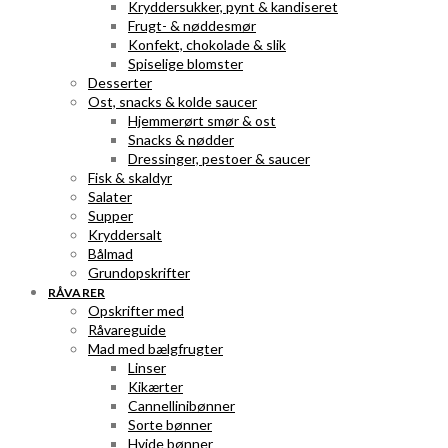
Kryddersukker, pynt & kandiseret
Frugt- & nøddesmør
Konfekt, chokolade & slik
Spiselige blomster
Desserter
Ost, snacks & kolde saucer
Hjemmerørt smør & ost
Snacks & nødder
Dressinger, pestoer & saucer
Fisk & skaldyr
Salater
Supper
Kryddersalt
Bålmad
Grundopskrifter
RÅVARER
Opskrifter med
Råvareguide
Mad med bælgfrugter
Linser
Kikærter
Cannellinibønner
Sorte bønner
Hvide bønner