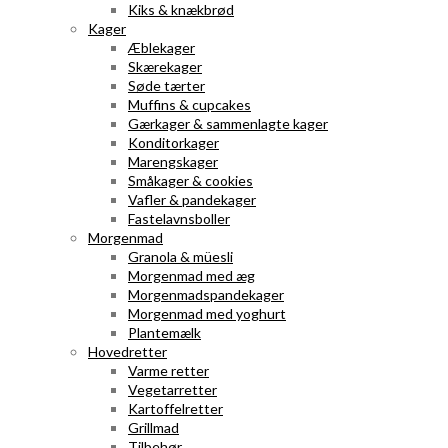
Kiks & knækbrød
Kager
Æblekager
Skærekager
Søde tærter
Muffins & cupcakes
Gærkager & sammenlagte kager
Konditorkager
Marengskager
Småkager & cookies
Vafler & pandekager
Fastelavnsboller
Morgenmad
Granola & müesli
Morgenmad med æg
Morgenmadspandekager
Morgenmad med yoghurt
Plantemælk
Hovedretter
Varme retter
Vegetarretter
Kartoffelretter
Grillmad
Tilbehør