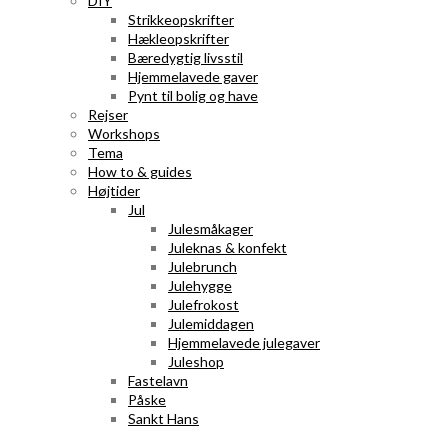
DIY
Strikkeopskrifter
Hækleopskrifter
Bæredygtig livsstil
Hjemmelavede gaver
Pynt til bolig og have
Rejser
Workshops
Tema
How to & guides
Højtider
Jul
Julesmåkager
Juleknas & konfekt
Julebrunch
Julehygge
Julefrokost
Julemiddagen
Hjemmelavede julegaver
Juleshop
Fastelavn
Påske
Sankt Hans