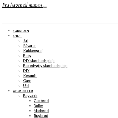
Fra haven til maven
FORSIDEN
SHOP
Jul
Råvarer
Køkkengrej
Bolig
DIY skønhedspleje
Bæredygtig skønhedspleje
DIY
Keramik
Garn
Uld
OPSKRIFTER
Bagværk
Gærbrød
Boller
Madbrød
Rugbrød