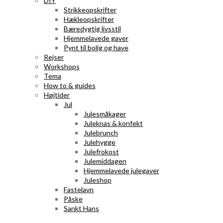
DIY
Strikkeopskrifter
Hækleopskrifter
Bæredygtig livsstil
Hjemmelavede gaver
Pynt til bolig og have
Rejser
Workshops
Tema
How to & guides
Højtider
Jul
Julesmåkager
Juleknas & konfekt
Julebrunch
Julehygge
Julefrokost
Julemiddagen
Hjemmelavede julegaver
Juleshop
Fastelavn
Påske
Sankt Hans