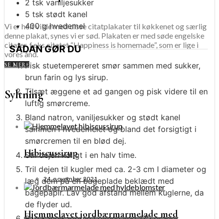
2
tsk
vaniljesukker
5
tsk
stødt kanel
400
g
hvedemel
Vi er helt vilde med disse citatplakater til køkkenet og særlig
denne plakat, synes vi er sød. Plakaten er med søde engelske
citater, f.eks citatet “Happiness is homemade”, som er lige i
SÅDAN GØR DU
vores ånd.
Pisk stuetempereret smør sammen med sukker,
SE MERE
brun farin og lys sirup.
Tilsæt æggene et ad gangen og pisk videre til en
Syltning
luftig smørcreme.
Bland natron, vaniljesukker og stødt kanel
sammen i hvedemelet og bland det forsigtigt i
smørcremen til en blød dej.
Hibiscussirup
Stil dejen køligt i en halv time.
Tril dejen til kugler med ca. 2-3 cm I diameter og
24. november 2021
læg dem på en bageplade beklædt med
bagepapir. Lav god afstand mellem kuglerne, da
de flyder ud.
Hjemmelavet jordbærmarmelade med
Bag kanelkagerne I ovnen ved 175 grader