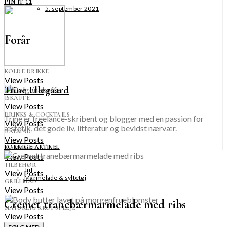
11
PIN IT
5. september 2021
Forår
KOLDE DRIKKE
View Posts
Trine Ellegaard
ISKAFFE
View Posts
DRINKS & COCKTAILS
Trine er freelance-skribent og blogger med en passion for
View Posts
æstetik, det gode liv, litteratur og bevidst nærvær.
BÅLMAD
View Posts
FORRIGE ARTIKEL
MADBRØD
View Posts
TILBEHØR
Jul
View Posts
Marmelade & syltetøj
GRILLMAD
View Posts
Cremet tranebærmarmelade med ribs
NATURLIG KROPSPLEJE
View Posts