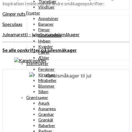
Tranebær
inspiration i mine mange andre småkageopskrifter:
Vindruer
Frugter
Ginger nuts
Appelsiner
Speculaas
Bananer
Figner
Juleamaretti – julede mandelsmåkager
Granatæbler
Hyben
Kvæder
Se alle opskrifter på julesmåkager
Pærer
Æbler
Stenfrugter
Ferskner
Kirsebær
Mirabeller
Blommer
Slåen
Grøntsager
Agurk
Asparges
Græskar
Grønkål
Rabarber
Radiser