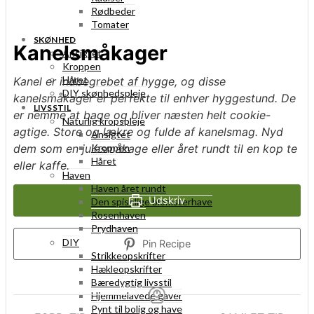
Rødbeder
Tomater
SKØNHED
Kanelsmåkager
Ansigtet
Kroppen
Håret
Kanel er indbegrebet af hygge, og disse
DIY skønhedspleje
kanelsmåkager er perfekte til enhver hyggestund. De
LIVSSTIL
er nemme at bage og bliver næsten helt cookie-
Naturlig kropspleje
agtige. Store og lækre og fulde af kanelsmag. Nyd
Ansigtet
Kroppen
dem som en julesmåkage eller året rundt til en kop te
Håret
eller kaffe.
Haven
Haven året rundt
Udskriv
Den spiselige blomsterhave
Rosenhaven
Prydhaven
DIY
Pin Recipe
Strikkeopskrifter
Hækleopskrifter
Bæredygtig livsstil
Hjemmelavede gaver
Pynt til bolig og have