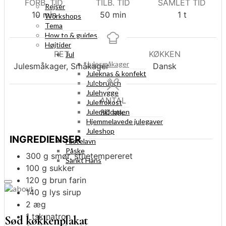
FORB. TID
TILB. TID
SAMLET TID
Rejser
minutter
minutter
time
10
min
50
min
1
t
Workshops
Tema
How to & guides
Højtider
RET
KØKKEN
Jul
Julesmåkager
Julesmåkager, Småkager
Dansk
Juleknas & konfekt
Julebrunch
Julehygge
ANTAL
Julefrokost
Julemiddagen
30
stk.
Hjemmelavede julegaver
Juleshop
INGREDIENSER
Fastelavn
Påske
300
g
smør, stuetempereret
Sankt Hans
100
g
sukker
120
g
brun farin
140
g
lys sirup
2
æg
1
tsk
natron
Sød køkkenplakat