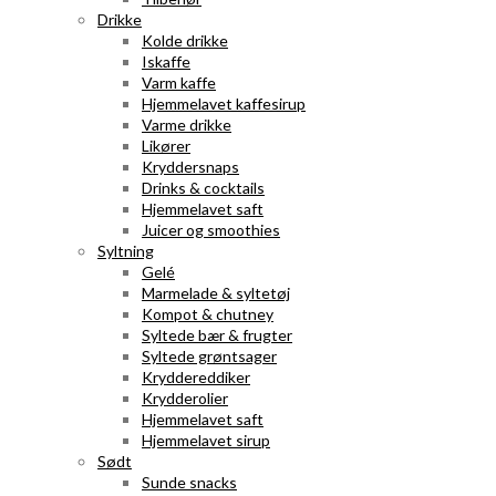
Drikke
Kolde drikke
Iskaffe
Varm kaffe
Hjemmelavet kaffesirup
Varme drikke
Likører
Kryddersnaps
Drinks & cocktails
Hjemmelavet saft
Juicer og smoothies
Syltning
Gelé
Marmelade & syltetøj
Kompot & chutney
Syltede bær & frugter
Syltede grøntsager
Kryddereddiker
Krydderolier
Hjemmelavet saft
Hjemmelavet sirup
Sødt
Sunde snacks