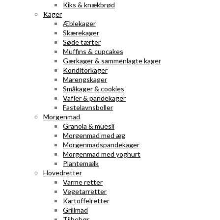
Kiks & knækbrød
Kager
Æblekager
Skærekager
Søde tærter
Muffins & cupcakes
Gærkager & sammenlagte kager
Konditorkager
Marengskager
Småkager & cookies
Vafler & pandekager
Fastelavnsboller
Morgenmad
Granola & müesli
Morgenmad med æg
Morgenmadspandekager
Morgenmad med yoghurt
Plantemælk
Hovedretter
Varme retter
Vegetarretter
Kartoffelretter
Grillmad
Tilbehør