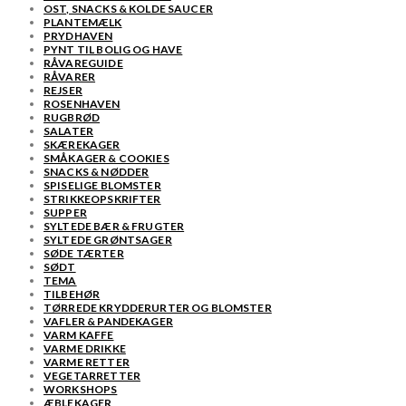
OST, SNACKS & KOLDE SAUCER
PLANTEMÆLK
PRYDHAVEN
PYNT TIL BOLIG OG HAVE
RÅVAREGUIDE
RÅVARER
REJSER
ROSENHAVEN
RUGBRØD
SALATER
SKÆREKAGER
SMÅKAGER & COOKIES
SNACKS & NØDDER
SPISELIGE BLOMSTER
STRIKKEOPSKRIFTER
SUPPER
SYLTEDE BÆR & FRUGTER
SYLTEDE GRØNTSAGER
SØDE TÆRTER
SØDT
TEMA
TILBEHØR
TØRREDE KRYDDERURTER OG BLOMSTER
VAFLER & PANDEKAGER
VARM KAFFE
VARME DRIKKE
VARME RETTER
VEGETARRETTER
WORKSHOPS
ÆBLEKAGER