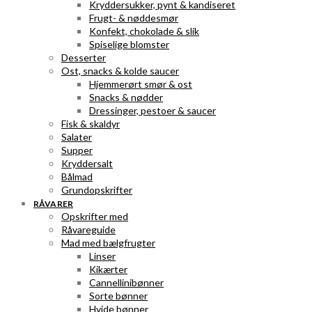
Kryddersukker, pynt & kandiseret
Frugt- & nøddesmør
Konfekt, chokolade & slik
Spiselige blomster
Desserter
Ost, snacks & kolde saucer
Hjemmerørt smør & ost
Snacks & nødder
Dressinger, pestoer & saucer
Fisk & skaldyr
Salater
Supper
Kryddersalt
Bålmad
Grundopskrifter
RÅVARER
Opskrifter med
Råvareguide
Mad med bælgfrugter
Linser
Kikærter
Cannellinibønner
Sorte bønner
Hvide bønner