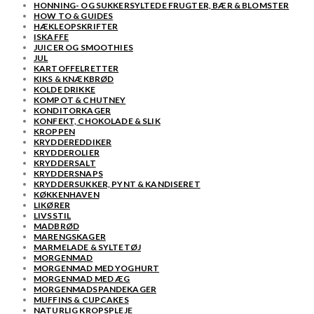
HONNING- OG SUKKERSYLTEDE FRUGTER, BÆR & BLOMSTER
HOW TO & GUIDES
HÆKLEOPSKRIFTER
ISKAFFE
JUICER OG SMOOTHIES
JUL
KARTOFFELRETTER
KIKS & KNÆKBRØD
KOLDE DRIKKE
KOMPOT & CHUTNEY
KONDITORKAGER
KONFEKT, CHOKOLADE & SLIK
KROPPEN
KRYDDEREDDIKER
KRYDDEROLIER
KRYDDERSALT
KRYDDERSNAPS
KRYDDERSUKKER, PYNT & KANDISERET
KØKKENHAVEN
LIKØRER
LIVSSTIL
MADBRØD
MARENGSKAGER
MARMELADE & SYLTETØJ
MORGENMAD
MORGENMAD MED YOGHURT
MORGENMAD MED ÆG
MORGENMADSPANDEKAGER
MUFFINS & CUPCAKES
NATURLIG KROPSPLEJE