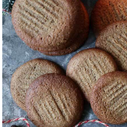
SHOP
Jul
Råvarer
Køkkengrej
Bolig
DIY skønhedspleje
Bæredygtig skønhedspleje
DIY
Keramik
Garn
Uld
OPSKRIFTER
Bagværk
Gærbrød
Boller
Madbrød
Rugbrød
Kiks & knækbrød
Kager
Æblekager
Skærekager
Søde tærter
Muffins & cupcakes
Gærkager & sammenlagte kager