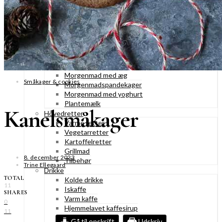
Konditorkager
Marengskager
Småkager & cookies
Vafler & pandekager
Fastelavnsboller
Morgenmad
Granola & müesli
Morgenmad med æg
Småkager & cookies
Morgenmadspandekager
Morgenmad med yoghurt
Plantemælk
Kanelsmåkager
Hovedretter
Varme retter
Vegetarretter
Kartoffelretter
Grillmad
8. december 2023
Tilbehør
Trine Ellegaard
Drikke
TOTAL
Kolde drikke
11
Iskaffe
SHARES
Varm kaffe
0
Hjemmelavet kaffesirup
11
Varme drikke
Gå til opskrift
Udskriv