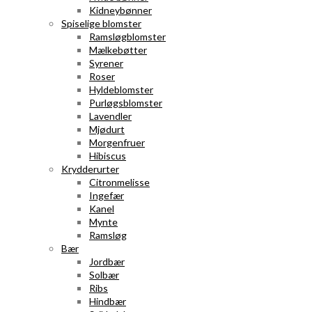
Kidneybønner
Spiselige blomster
Ramsløgblomster
Mælkebøtter
Syrener
Roser
Hyldeblomster
Purløgsblomster
Lavendler
Mjødurt
Morgenfruer
Hibiscus
Krydderurter
Citronmelisse
Ingefær
Kanel
Mynte
Ramsløg
Bær
Jordbær
Solbær
Ribs
Hindbær