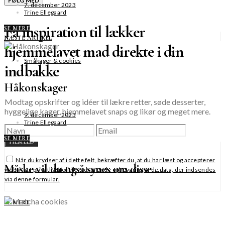
FØLG MED
7. december 2023
Trine Ellegaard
Få inspiration til lækker
SE MERE
NÆSTE ARTIKEL
hjemmelavet mad direkte i din
Småkager & cookies
indbakke
Håkonskager
Modtag opskrifter og idéer til lækre retter, søde desserter,
hyggelige kager, hjemmelavet snaps og likør og meget mere.
9. december 2023
Trine Ellegaard
SE MERE
TILMELD
Når du krydser af i dette felt, bekræfter du, at du har læst og accepterer
Måske vil du også synes om disse ...
websitets privatlivspolitik vedrørende opbevaring af de data, der indsendes
via denne formular.
SE MERE