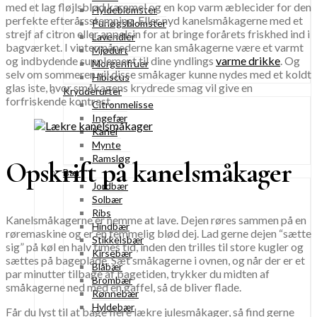
med et lag fløjlsblød karamel og en kop varm æblecider for den
Hyldeblomster
perfekte efterårsstemning. Eller nyd kanelsmåkagerne med et
Purløgsblomster
strejf af citron eller appelsin for at bringe forårets friskhed ind i
Lavendler
bagværket. I vintermånederne kan småkagerne være et varmt
Mjødurt
og indbydende supplement til dine yndlings
varme drikke
. Og
Morgenfruer
selv om sommeren vil disse småkager kunne nydes med et koldt
Hibiscus
glas iste, hvor småkagens krydrede smag vil give en
Krydderurter
forfriskende kontrast.
Citronmelisse
Ingefær
Kanel
Mynte
Ramsløg
Opskrift på kanelsmåkager
Bær
Jordbær
Solbær
Ribs
Kanelsmåkagerne er nemme at lave. Dejen røres sammen på en
Hindbær
røremaskine og er en temmelig blød dej. Lad gerne dejen “sætte
Stikkelsbær
sig” på køl en halv times tid, inden den trilles til store kugler og
Kirsebær
sættes på bageplade. Sæt småkagerne i ovnen, og når der er et
Blåbær
par minutter tilbage af bagetiden, trykker du midten af
Brombær
småkagerne ned med en gaffel, så de bliver flade.
Rønnebær
Hyldebær
Får du lyst til at bage flere lækre julesmåkager, så find gerne