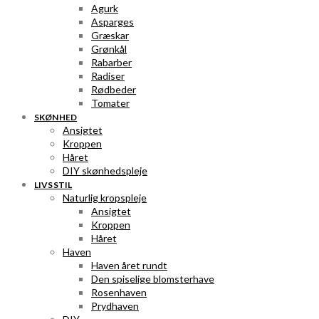
Agurk
Asparges
Græskar
Grønkål
Rabarber
Radiser
Rødbeder
Tomater
SKØNHED
Ansigtet
Kroppen
Håret
DIY skønhedspleje
LIVSSTIL
Naturlig kropspleje
Ansigtet
Kroppen
Håret
Haven
Haven året rundt
Den spiselige blomsterhave
Rosenhaven
Prydhaven