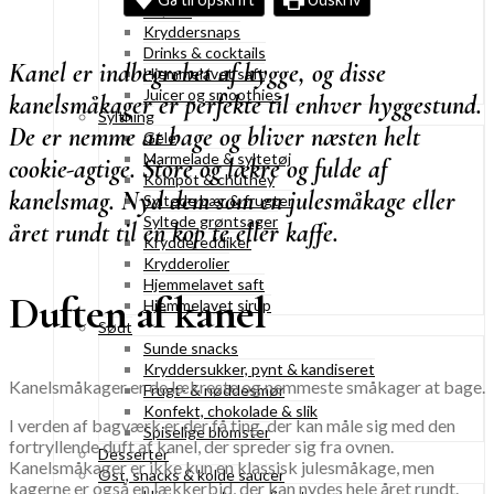
Likører
Kryddersnaps
Drinks & cocktails
Kanel er indbegrebet af hygge, og disse
Hjemmelavet saft
Juicer og smoothies
kanelsmåkager er perfekte til enhver hyggestund.
Syltning
De er nemme at bage og bliver næsten helt
Gelé
Marmelade & syltetøj
cookie-agtige. Store og lækre og fulde af
Kompot & chutney
kanelsmag. Nyd dem som en julesmåkage eller
Syltede bær & frugter
Syltede grøntsager
året rundt til en kop te eller kaffe.
Kryddereddiker
Krydderolier
Hjemmelavet saft
Duften af kanel
Hjemmelavet sirup
Sødt
Sunde snacks
Kryddersukker, pynt & kandiseret
Kanelsmåkager er de lækreste og nemmeste småkager at bage.
Frugt- & nøddesmør
Konfekt, chokolade & slik
I verden af bagværk er der få ting, der kan måle sig med den
Spiselige blomster
fortryllende duft af kanel, der spreder sig fra ovnen.
Desserter
Kanelsmåkager er ikke kun en klassisk julesmåkage, men
Ost, snacks & kolde saucer
kagerne er også en lækkerbid, der kan nydes hele året rundt.