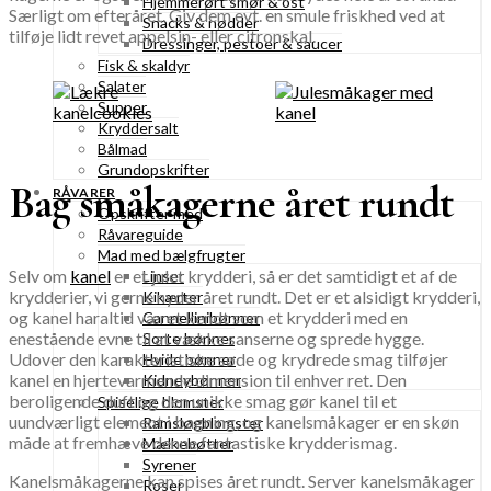
Hjemmerørt smør & ost
Særligt om efteråret. Giv dem evt. en smule friskhed ved at
Snacks & nødder
tilføje lidt revet appelsin- eller citronskal.
Dressinger, pestoer & saucer
Fisk & skaldyr
Salater
Supper
Kryddersalt
Bålmad
Grundopskrifter
Bag småkagerne året rundt
RÅVARER
Opskrifter med
Råvareguide
Mad med bælgfrugter
Selv om
kanel
er et julet krydderi, så er det samtidigt et af de
Linser
krydderier, vi gerne nyder året rundt. Det er et alsidigt krydderi,
Kikærter
og kanel haraltid været kendt som et krydderi med en
Cannellinibønner
enestående evne til at vække sanserne og sprede hygge.
Sorte bønner
Udover den karakteristiske søde og krydrede smag tilføjer
Hvide bønner
kanel en hjertevarmende dimension til enhver ret. Den
Kidneybønner
beroligende duft og den unikke smag gør kanel til et
Spiselige blomster
uundværligt element i bagning, og kanelsmåkager er en skøn
Ramsløgblomster
måde at fremhæve denne fantastiske krydderismag.
Mælkebøtter
Syrener
Kanelsmåkagerne kan spises året rundt. Server kanelsmåkager
Roser