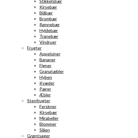
Stikkelsbær
Kirsebær
Blåbær
Brombær
Rønnebær
Hyldebær
Tranebær
Vindruer
Frugter
Appelsiner
Bananer
Figner
Granatæbler
Hyben
Kvæder
Pærer
Æbler
Stenfrugter
Ferskner
Kirsebær
Mirabeller
Blommer
Slåen
Grøntsager