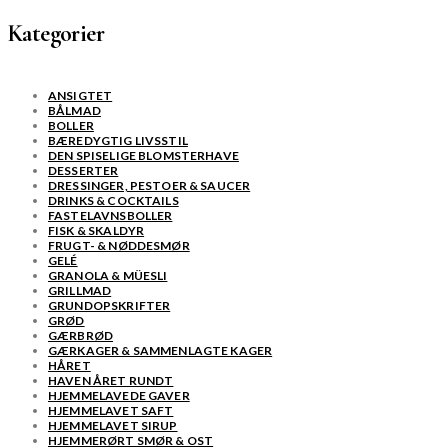
Kategorier
ANSIGTET
BÅLMAD
BOLLER
BÆREDYGTIG LIVSSTIL
DEN SPISELIGE BLOMSTERHAVE
DESSERTER
DRESSINGER, PESTOER & SAUCER
DRINKS & COCKTAILS
FASTELAVNSBOLLER
FISK & SKALDYR
FRUGT- & NØDDESMØR
GELÉ
GRANOLA & MÜESLI
GRILLMAD
GRUNDOPSKRIFTER
GRØD
GÆRBRØD
GÆRKAGER & SAMMENLAGTE KAGER
HÅRET
HAVEN ÅRET RUNDT
HJEMMELAVEDE GAVER
HJEMMELAVET SAFT
HJEMMELAVET SIRUP
HJEMMERØRT SMØR & OST