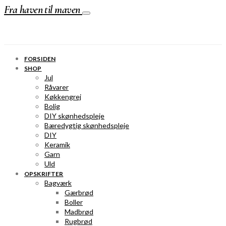
Fra haven til maven
FORSIDEN
SHOP
Jul
Råvarer
Køkkengrej
Bolig
DIY skønhedspleje
Bæredygtig skønhedspleje
DIY
Keramik
Garn
Uld
OPSKRIFTER
Bagværk
Gærbrød
Boller
Madbrød
Rugbrød