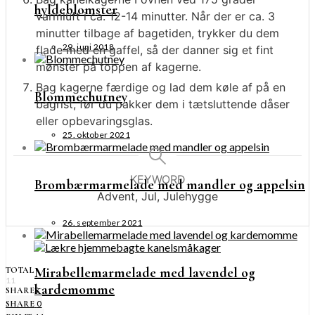
hyldeblomster
varmluft i ca. 12-14 minutter. Når der er ca. 3
minutter tilbage af bagetiden, trykker du dem
29. juni 2018
flade med en gaffel, så der danner sig et fint
mønster på toppen af kagerne.
Bag kagerne færdige og lad dem køle af på en
Blommechutney
bagrist, før du pakker dem i tætsluttende dåser
eller opbevaringsglas.
25. oktober 2021
KEYWORD
Brombærmarmelade med mandler og appelsin
Advent, Jul, Julehygge
26. september 2021
Mirabellemarmelade med lavendel og
TOTAL
11
kardemomme
SHARES
0
SHARE