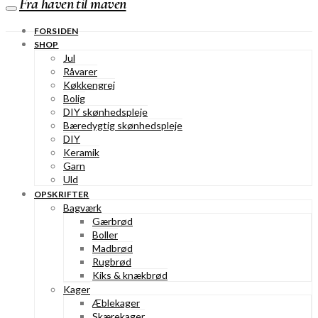
Fra haven til maven
FORSIDEN
SHOP
Jul
Råvarer
Køkkengrej
Bolig
DIY skønhedspleje
Bæredygtig skønhedspleje
DIY
Keramik
Garn
Uld
OPSKRIFTER
Bagværk
Gærbrød
Boller
Madbrød
Rugbrød
Kiks & knækbrød
Kager
Æblekager
Skærekager