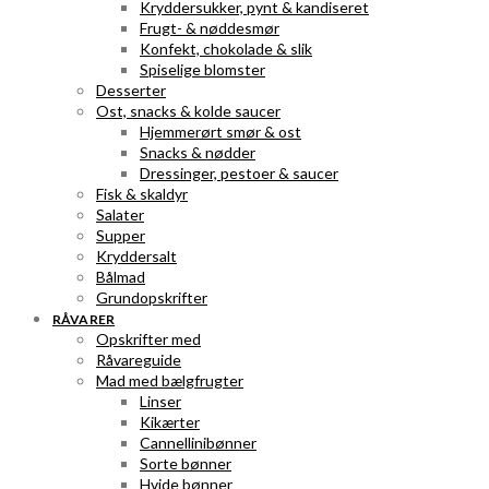
Kryddersukker, pynt & kandiseret
Frugt- & nøddesmør
Konfekt, chokolade & slik
Spiselige blomster
Desserter
Ost, snacks & kolde saucer
Hjemmerørt smør & ost
Snacks & nødder
Dressinger, pestoer & saucer
Fisk & skaldyr
Salater
Supper
Kryddersalt
Bålmad
Grundopskrifter
RÅVARER
Opskrifter med
Råvareguide
Mad med bælgfrugter
Linser
Kikærter
Cannellinibønner
Sorte bønner
Hvide bønner