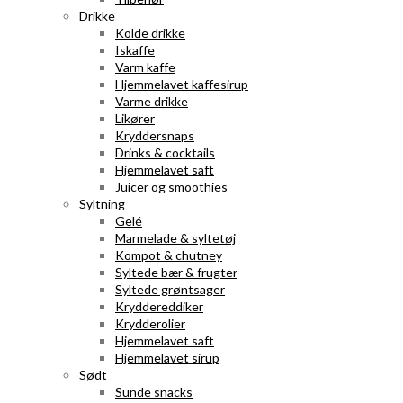
Drikke
Kolde drikke
Iskaffe
Varm kaffe
Hjemmelavet kaffesirup
Varme drikke
Likører
Kryddersnaps
Drinks & cocktails
Hjemmelavet saft
Juicer og smoothies
Syltning
Gelé
Marmelade & syltetøj
Kompot & chutney
Syltede bær & frugter
Syltede grøntsager
Kryddereddiker
Krydderolier
Hjemmelavet saft
Hjemmelavet sirup
Sødt
Sunde snacks