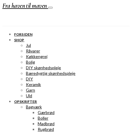
Fra haven til maven
FORSIDEN
SHOP
Jul
Råvarer
Køkkengrej
Bolig
DIY skønhedspleje
Bæredygtig skønhedspleje
DIY
Keramik
Garn
Uld
OPSKRIFTER
Bagværk
Gærbrød
Boller
Madbrød
Rugbrød