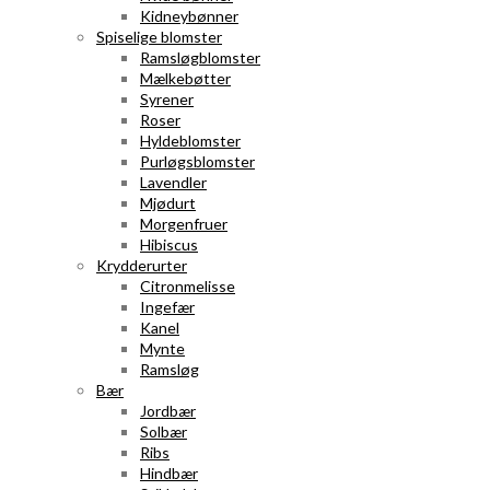
Kidneybønner
Spiselige blomster
Ramsløgblomster
Mælkebøtter
Syrener
Roser
Hyldeblomster
Purløgsblomster
Lavendler
Mjødurt
Morgenfruer
Hibiscus
Krydderurter
Citronmelisse
Ingefær
Kanel
Mynte
Ramsløg
Bær
Jordbær
Solbær
Ribs
Hindbær