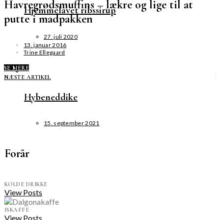
Havregrødsmuffins – lækre og lige til at
Hjemmelavet ribssirup
putte i madpakken
27. juli 2020
13. januar 2016
Trine Ellegaard
SE MERE
NÆSTE ARTIKEL
Hybeneddike
15. september 2021
Forår
KOLDE DRIKKE
View Posts
ISKAFFE
View Posts