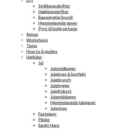
DIY
Strikkeopskrifter
Hækleopskrifter
Bæredygtig livsstil
Hjemmelavede gaver
Pynt til bolig og have
Rejser
Workshops
Tema
How to & guides
Højtider
Jul
Julesmåkager
Juleknas & konfekt
Julebrunch
Julehygge
Julefrokost
Julemiddagen
Hjemmelavede julegaver
Juleshop
Fastelavn
Påske
Sankt Hans