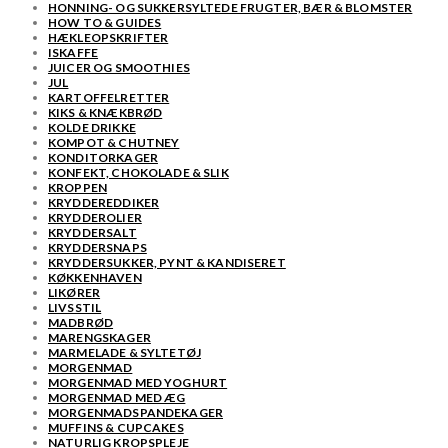
HONNING- OG SUKKERSYLTEDE FRUGTER, BÆR & BLOMSTER
HOW TO & GUIDES
HÆKLEOPSKRIFTER
ISKAFFE
JUICER OG SMOOTHIES
JUL
KARTOFFELRETTER
KIKS & KNÆKBRØD
KOLDE DRIKKE
KOMPOT & CHUTNEY
KONDITORKAGER
KONFEKT, CHOKOLADE & SLIK
KROPPEN
KRYDDEREDDIKER
KRYDDEROLIER
KRYDDERSALT
KRYDDERSNAPS
KRYDDERSUKKER, PYNT & KANDISERET
KØKKENHAVEN
LIKØRER
LIVSSTIL
MADBRØD
MARENGSKAGER
MARMELADE & SYLTETØJ
MORGENMAD
MORGENMAD MED YOGHURT
MORGENMAD MED ÆG
MORGENMADSPANDEKAGER
MUFFINS & CUPCAKES
NATURLIG KROPSPLEJE