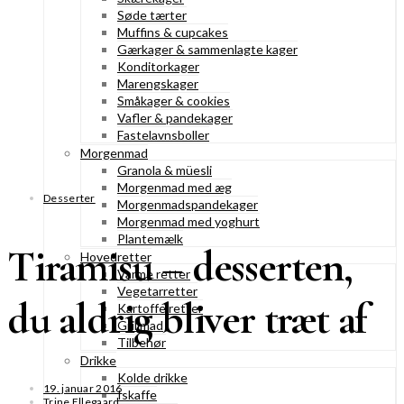
Søde tærter
Muffins & cupcakes
Gærkager & sammenlagte kager
Konditorkager
Marengskager
Småkager & cookies
Vafler & pandekager
Fastelavnsboller
Morgenmad
Granola & müesli
Morgenmad med æg
Desserter
Morgenmadspandekager
Morgenmad med yoghurt
Plantemælk
Tiramisu – desserten,
Hovedretter
Varme retter
Vegetarretter
du aldrig bliver træt af
Kartoffelretter
Grillmad
Tilbehør
Drikke
Kolde drikke
19. januar 2016
Iskaffe
Trine Ellegaard