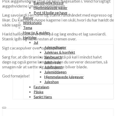
Pisk æggehviderne stive og knus flagesalten i. Vend forsigtigt
Bæredygtig livsstil
æggehviderne i mascarponemassen.
Hjemmelavede gaver
Pynt til bolig og have
Læg savoiardi i en form og stænk rundhåndet med espresso og
Rejser
likør. Du kan også dyppe kagerne i en skål, hvori du har hældt de
Workshops
våde sager.
Tema
How to & guides
Hæld halvdelen af cremen på og læg endnu et lag savoiardi.
Højtider
Stænk igen og hæld resten af cremen over.
Jul
Julesmåkager
Sigt cacaopulver over og stil på køl.
Juleknas & konfekt
Sørg for, at din tiramisu får lov at stå på køl i mindst halvt
Julebrunch
døgn og også gerne længere, inden du serverer desserten, så
Julehygge
smagen når at sætte sig og kagerne bliver bløde.
Julefrokost
Julemiddagen
God fornøjelse!
Hjemmelavede julegaver
Juleshop
Fastelavn
Påske
Sankt Hans