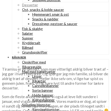
Desserter
Ost, snacks & kolde saucer
Hjemmerørt smør & ost
Snacks & nødder
Dressinger, pestoer & saucer
Fisk & skaldyr
Salater
Supper
Kryddersalt
Bålmad
Grundopskrifter
RÅVARER
Opskrifter med
Råvareguide
Tiramisu er en dessert, som man vitterligt aldrig bliver træt af –
Mad med bælgfrugter
jeg gør i hvert fald ikke. Og spørger jeg min familie, så bliver de
Linser
aldrig træt af dessert. Heller ikke selv om, vi lige har spist os
Kikærter
gennem julen. Næh, vi får bare lyst til andre former for lækre
Cannellinibønner
desserter.
Sorte bønner
Hvide bønner
Som de fleste andre forsøger vi også at leve lidt sundere i
Kidneybønner
januar, end vi gjorde i december. Vores mantra er dog, at spiser
Spiselige blomster
vi sundt og fornuftigt i hverdagen, er der plads til noget sødt i
Ramsløgblomster
weekenden. Og vi indrømmer det gerne: Vi ER en sød familie