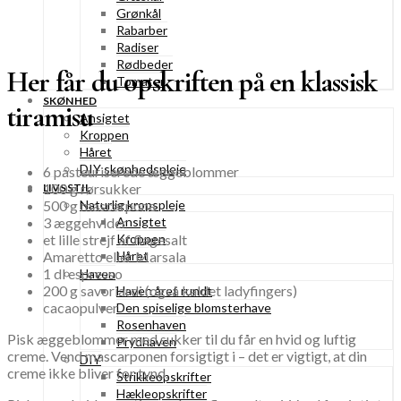
Grønkål
Rabarber
Radiser
Rødbeder
Her får du opskriften på en klassisk
Tomater
SKØNHED
tiramisu
Ansigtet
Kroppen
Håret
DIY skønhedspleje
6 pasteuriserede æggeblommer
100 g rørsukker
LIVSSTIL
500 g mascarpone
Naturlig kropspleje
3 æggehvider
Ansigtet
et lille strejf af flagesalt
Kroppen
Amaretto eller Marsala
Håret
1 dl espresso
Haven
200 g savoriardi (også kaldet ladyfingers)
Haven året rundt
cacaopulver
Den spiselige blomsterhave
Rosenhaven
Pisk æggeblommer med sukker til du får en hvid og luftig
Prydhaven
creme. Vend mascarponen forsigtigt i – det er vigtigt, at din
DIY
creme ikke bliver for tynd.
Strikkeopskrifter
Hækleopskrifter