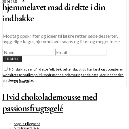
SE MERE
hjemmelavet mad direkte i din
indbakke
Modtag opskrifter og idéer til lækre retter, søde desserter,
hyggelige kager, hjemmelavet snaps og likør og meget mere.
TILMELD
Når du krydser af i dette felt, bekræfter du, at du har læst og accepterer
websitets privatlivspolitik vedrørende opbevaring af de data, der indsendes
via denne formular.
Desserter
Hvid chokolademousse med
passionsfrugtsgelé
Sophia Ellegaard
5. februar 2024