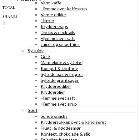
Varm kaffe
TOTAL
Hjemmelavet kaffesirup
4
Varme drikke
SHARES
Likører
0
Kryddersnaps
4
Drinks & cocktails
Hjemmelavet saft
Juicer og smoothies
Syltning
Gelé
Marmelade & syltetøj
Kompot & chutney
Syltede bær & frugter
Syltede grøntsager
Kryddereddiker
Krydderolier
Hjemmelavet saft
Hjemmelavet sirup
Sødt
Sunde snacks
Kryddersukker, pynt & kandiseret
Frugt- & nøddesmør
Konfekt, chokolade & slik
Spiselige blomster