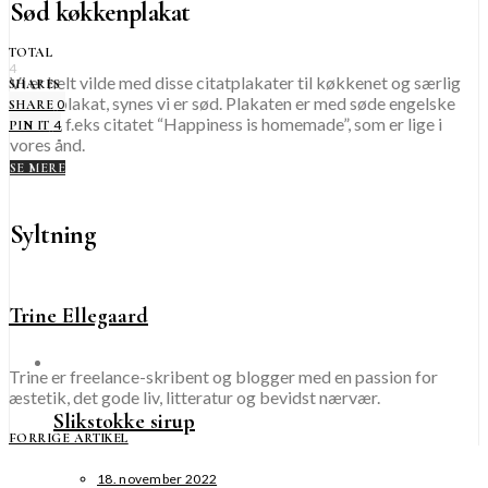
Sød køkkenplakat
TOTAL
4
Vi er helt vilde med disse citatplakater til køkkenet og særlig
SHARES
denne plakat, synes vi er sød. Plakaten er med søde engelske
0
SHARE
citater, f.eks citatet “Happiness is homemade”, som er lige i
4
PIN IT
vores ånd.
SE MERE
Syltning
Trine Ellegaard
Trine er freelance-skribent og blogger med en passion for
æstetik, det gode liv, litteratur og bevidst nærvær.
Slikstokke sirup
FORRIGE ARTIKEL
18. november 2022