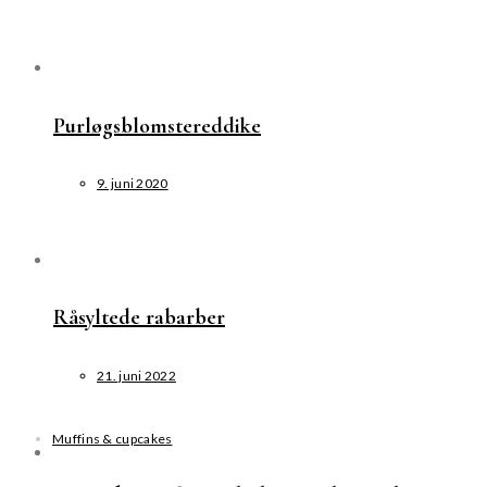
Purløgsblomstereddike
9. juni 2020
Råsyltede rabarber
21. juni 2022
Muffins & cupcakes