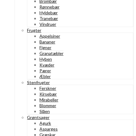
Brombær
Rønnebær
Hyldebær
Tranebær
Vindruer
Frugter
Appelsiner
Bananer
Figner
Granatæbler
Hyben
Kvæder
Pærer
Æbler
Stenfrugter
Ferskner
Kirsebær
Mirabeller
Blommer
Slåen
Grøntsager
Agurk
Asparges
Græskar