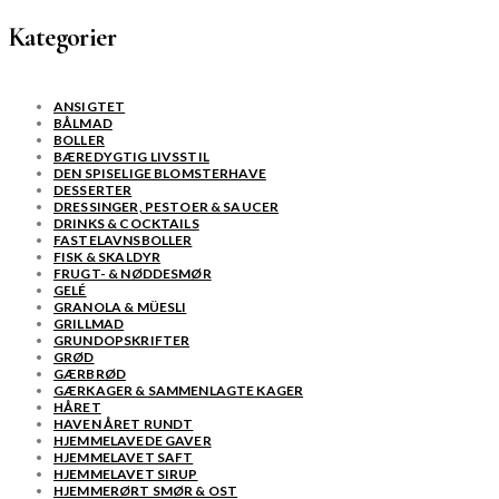
Kategorier
ANSIGTET
BÅLMAD
BOLLER
BÆREDYGTIG LIVSSTIL
DEN SPISELIGE BLOMSTERHAVE
DESSERTER
DRESSINGER, PESTOER & SAUCER
DRINKS & COCKTAILS
FASTELAVNSBOLLER
FISK & SKALDYR
FRUGT- & NØDDESMØR
GELÉ
GRANOLA & MÜESLI
GRILLMAD
GRUNDOPSKRIFTER
GRØD
GÆRBRØD
GÆRKAGER & SAMMENLAGTE KAGER
HÅRET
HAVEN ÅRET RUNDT
HJEMMELAVEDE GAVER
HJEMMELAVET SAFT
HJEMMELAVET SIRUP
HJEMMERØRT SMØR & OST