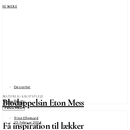
SE MERE
Desserter
NATURLIG KROPSPLEJE
Blodappelsin Eton Mess
View Posts
FØLG MED
Trine Ellegaard
Få inspiration til lækker
23. februar 2024