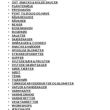
OST, SNACKS & KOLDE SAUCER
PLANTEMÆLK
PRYDHAVEN
PYNT TIL BOLIG OG HAVE
RÅVAREGUIDE
RÅVARER
REJSER
ROSENHAVEN
RUGBRØD
SALATER
SKÆREKAGER
SMÅKAGER & COOKIES
SNACKS & NØDDER
SPISELIGE BLOMSTER
STRIKKEOPSKRIFTER
SUPPER
SYLTEDE BÆR & FRUGTER
SYLTEDE GRØNTSAGER
SØDE TÆRTER
SØDT
TEMA
TILBEHØR
TØRREDE KRYDDERURTER OG BLOMSTER
VAFLER & PANDEKAGER
VARM KAFFE
VARME DRIKKE
VARME RETTER
VEGETARRETTER
WORKSHOPS
ÆBLEKAGER