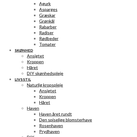
Agurk
Asparges
Græskar
Grønkål
Rabarber
Radiser
Rødbeder
Tomater
SKØNHED
Ansigtet
Kroppen
Håret
DIY skønhedspleje
LIVSSTIL
Naturlig kropspleje
Ansigtet
Kroppen
Håret
Haven
Haven året rundt
Den spiselige blomsterhave
Rosenhaven
Prydhaven