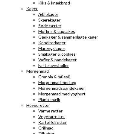
Kiks & knækbrød
Kager
Æblekager
Skærekager
Søde tærter
Muffins & cupcakes
Gærkager & sammenlagte kager
Konditorkager
Marengskager
Småkager & cookies
Vafler & pandekager
Fastelavnsboller
Morgenmad
Granola & müesli
Morgenmad med æg
Morgenmadspandekager
Morgenmad med yoghurt
Plantemælk
Hovedretter
Varme retter
Vegetarretter
Kartoffelretter
Grillmad
Tilbehør