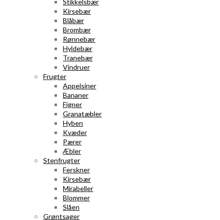
Stikkelsbær
Kirsebær
Blåbær
Brombær
Rønnebær
Hyldebær
Tranebær
Vindruer
Frugter
Appelsiner
Bananer
Figner
Granatæbler
Hyben
Kvæder
Pærer
Æbler
Stenfrugter
Ferskner
Kirsebær
Mirabeller
Blommer
Slåen
Grøntsager