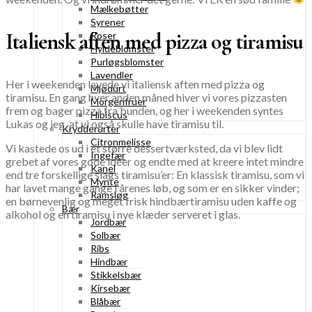
Mælkebøtter
Syrener
Italiensk aften med pizza og tiramisu
Roser
Hyldeblomster
Purløgsblomster
Lavendler
Her i weekenden lavede vi italiensk aften med pizza og
Mjødurt
tiramisu. En gang hver anden måned hiver vi vores pizzasten
Morgenfruer
frem og bager pizza fra bunden, og her i weekenden syntes
Hibiscus
Lukas og jeg, at vi også skulle have tiramisu til.
Krydderurter
Citronmelisse
Vi kastede os ud i et større dessertværksted, da vi blev lidt
Ingefær
grebet af vores gode idéer og endte med at kreere intet mindre
Kanel
end tre forskellige slags tiramisu’er: En klassisk tiramisu, som vi
Mynte
har lavet mange gange i årenes løb, og som er en sikker vinder;
Ramsløg
en børnevenlig og meget frisk hindbærtiramisu uden kaffe og
Bær
alkohol og en tiramisu i nye klæder serveret i glas.
Jordbær
Solbær
Ribs
Hindbær
Stikkelsbær
Kirsebær
Blåbær