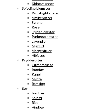
Kidneybønner
Spiselige blomster
Ramsløgblomster
Mælkebøtter
Syrener
Roser
Hyldeblomster
Purløgsblomster
Lavendler
Mjødurt
Morgenfruer
Hibiscus
Krydderurter
Citronmelisse
Ingefær
Kanel
Mynte
Ramsløg
Bær
Jordbær
Solbær
Ribs
Hindbær