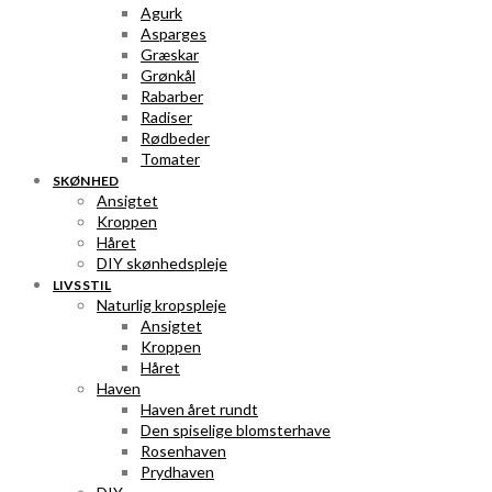
Agurk
Asparges
Græskar
Grønkål
Rabarber
Radiser
Rødbeder
Tomater
SKØNHED
Ansigtet
Kroppen
Håret
DIY skønhedspleje
LIVSSTIL
Naturlig kropspleje
Ansigtet
Kroppen
Håret
Haven
Haven året rundt
Den spiselige blomsterhave
Rosenhaven
Prydhaven