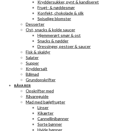
Kryddersukker, pynt & kandiseret
Frugt- & nøddesmør
Konfekt, chokolade & slik
Spiselige blomster
Desserter
Ost, snacks & kolde saucer
Hjemmerørt smør & ost
Snacks & nødder
Dressinger, pestoer & saucer
Fisk & skaldyr
Salater
Supper
Kryddersalt
Bålmad
Grundopskrifter
RÅVARER
Opskrifter med
Råvareguide
Mad med bælgfrugter
Linser
Kikærter
Cannellinibønner
Sorte bønner
Hvide bønner