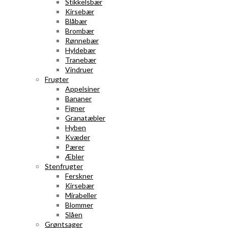
Stikkelsbær
Kirsebær
Blåbær
Brombær
Rønnebær
Hyldebær
Tranebær
Vindruer
Frugter
Appelsiner
Bananer
Figner
Granatæbler
Hyben
Kvæder
Pærer
Æbler
Stenfrugter
Ferskner
Kirsebær
Mirabeller
Blommer
Slåen
Grøntsager