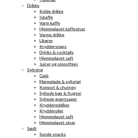
Drikke
Kolde drikke
Iskaffe
Varm kaffe
Hjemmelavet kaffesirup
Varme drikke
Likører
Kryddersnaps
Drinks & cocktails
Hjemmelavet saft
Juicer og smoothies
Syltning
Gelé
Marmelade & syltetøj
Kompot & chutney
Syltede bær & frugter
Syltede grøntsager
Kryddereddiker
Krydderolier
Hjemmelavet saft
Hjemmelavet sirup
Sødt
Sunde snacks