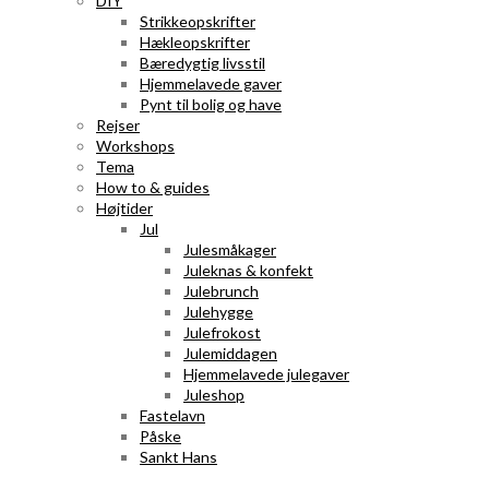
DIY
Strikkeopskrifter
Hækleopskrifter
Bæredygtig livsstil
Hjemmelavede gaver
Pynt til bolig og have
Rejser
Workshops
Tema
How to & guides
Højtider
Jul
Julesmåkager
Juleknas & konfekt
Julebrunch
Julehygge
Julefrokost
Julemiddagen
Hjemmelavede julegaver
Juleshop
Fastelavn
Påske
Sankt Hans