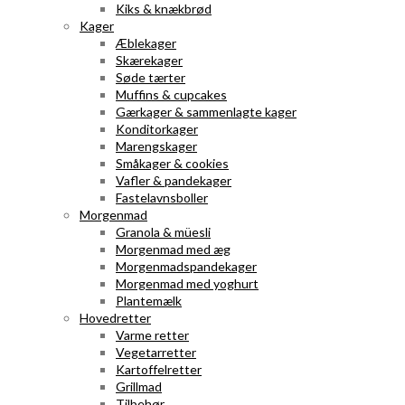
Kiks & knækbrød
Kager
Æblekager
Skærekager
Søde tærter
Muffins & cupcakes
Gærkager & sammenlagte kager
Konditorkager
Marengskager
Småkager & cookies
Vafler & pandekager
Fastelavnsboller
Morgenmad
Granola & müesli
Morgenmad med æg
Morgenmadspandekager
Morgenmad med yoghurt
Plantemælk
Hovedretter
Varme retter
Vegetarretter
Kartoffelretter
Grillmad
Tilbehør