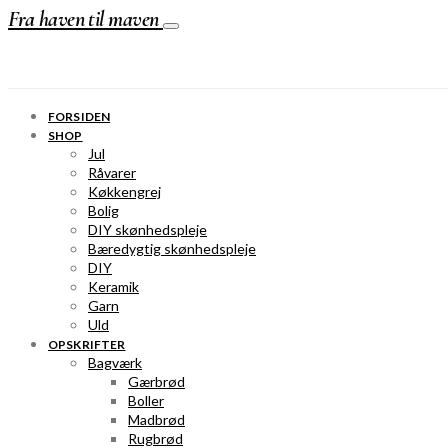
Fra haven til maven
FORSIDEN
SHOP
Jul
Råvarer
Køkkengrej
Bolig
DIY skønhedspleje
Bæredygtig skønhedspleje
DIY
Keramik
Garn
Uld
OPSKRIFTER
Bagværk
Gærbrød
Boller
Madbrød
Rugbrød