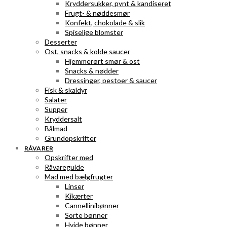
Kryddersukker, pynt & kandiseret
Frugt- & nøddesmør
Konfekt, chokolade & slik
Spiselige blomster
Desserter
Ost, snacks & kolde saucer
Hjemmerørt smør & ost
Snacks & nødder
Dressinger, pestoer & saucer
Fisk & skaldyr
Salater
Supper
Kryddersalt
Bålmad
Grundopskrifter
RÅVARER
Opskrifter med
Råvareguide
Mad med bælgfrugter
Linser
Kikærter
Cannellinibønner
Sorte bønner
Hvide bønner