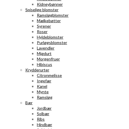
Kidneybønner
Spiselige blomster
Ramsløgblomster
Mælkebøtter
Syrener
Roser
Hyldeblomster
Purløgsblomster
Lavendler
Mjødurt
Morgenfruer
Hibiscus
Krydderurter
Citronmelisse
Ingefær
Kanel
Mynte
Ramsløg
Bær
Jordbær
Solbær
Ribs
Hindbær