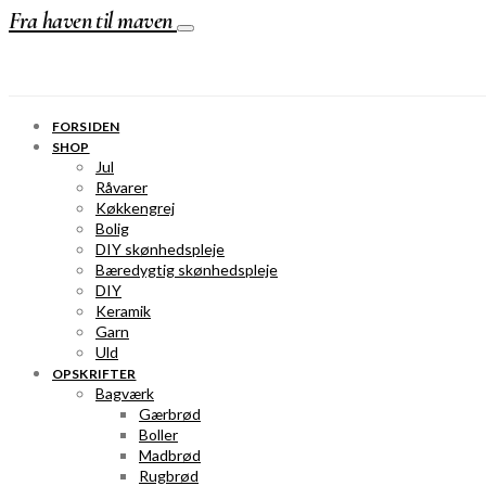
Fra haven til maven
FORSIDEN
SHOP
Jul
Råvarer
Køkkengrej
Bolig
DIY skønhedspleje
Bæredygtig skønhedspleje
DIY
Keramik
Garn
Uld
OPSKRIFTER
Bagværk
Gærbrød
Boller
Madbrød
Rugbrød