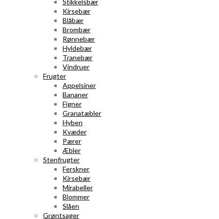
Stikkelsbær
Kirsebær
Blåbær
Brombær
Rønnebær
Hyldebær
Tranebær
Vindruer
Frugter
Appelsiner
Bananer
Figner
Granatæbler
Hyben
Kvæder
Pærer
Æbler
Stenfrugter
Ferskner
Kirsebær
Mirabeller
Blommer
Slåen
Grøntsager