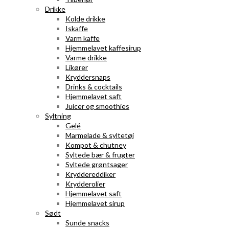
Drikke
Kolde drikke
Iskaffe
Varm kaffe
Hjemmelavet kaffesirup
Varme drikke
Likører
Kryddersnaps
Drinks & cocktails
Hjemmelavet saft
Juicer og smoothies
Syltning
Gelé
Marmelade & syltetøj
Kompot & chutney
Syltede bær & frugter
Syltede grøntsager
Kryddereddiker
Krydderolier
Hjemmelavet saft
Hjemmelavet sirup
Sødt
Sunde snacks