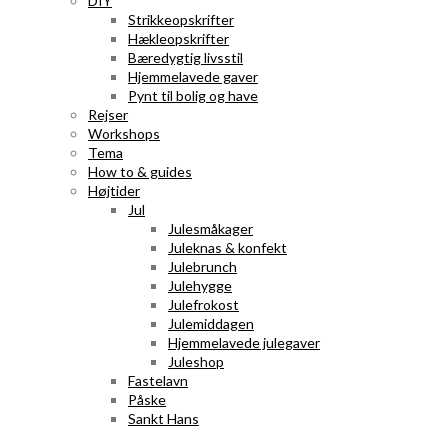
DIY
Strikkeopskrifter
Hækleopskrifter
Bæredygtig livsstil
Hjemmelavede gaver
Pynt til bolig og have
Rejser
Workshops
Tema
How to & guides
Højtider
Jul
Julesmåkager
Juleknas & konfekt
Julebrunch
Julehygge
Julefrokost
Julemiddagen
Hjemmelavede julegaver
Juleshop
Fastelavn
Påske
Sankt Hans