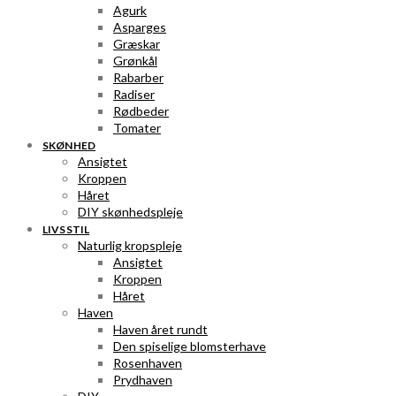
Agurk
Asparges
Græskar
Grønkål
Rabarber
Radiser
Rødbeder
Tomater
SKØNHED
Ansigtet
Kroppen
Håret
DIY skønhedspleje
LIVSSTIL
Naturlig kropspleje
Ansigtet
Kroppen
Håret
Haven
Haven året rundt
Den spiselige blomsterhave
Rosenhaven
Prydhaven