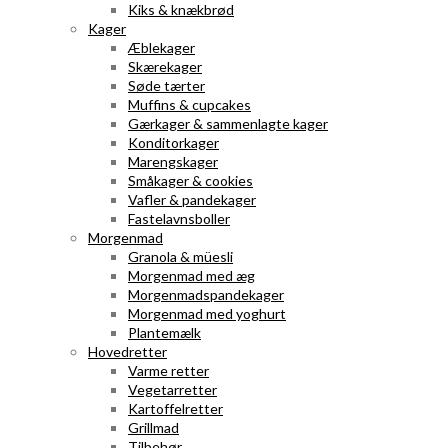
Kiks & knækbrød
Kager
Æblekager
Skærekager
Søde tærter
Muffins & cupcakes
Gærkager & sammenlagte kager
Konditorkager
Marengskager
Småkager & cookies
Vafler & pandekager
Fastelavnsboller
Morgenmad
Granola & müesli
Morgenmad med æg
Morgenmadspandekager
Morgenmad med yoghurt
Plantemælk
Hovedretter
Varme retter
Vegetarretter
Kartoffelretter
Grillmad
Tilbehør