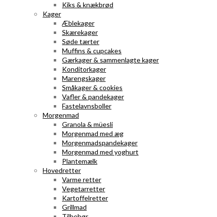
Kiks & knækbrød
Kager
Æblekager
Skærekager
Søde tærter
Muffins & cupcakes
Gærkager & sammenlagte kager
Konditorkager
Marengskager
Småkager & cookies
Vafler & pandekager
Fastelavnsboller
Morgenmad
Granola & müesli
Morgenmad med æg
Morgenmadspandekager
Morgenmad med yoghurt
Plantemælk
Hovedretter
Varme retter
Vegetarretter
Kartoffelretter
Grillmad
Tilbehør