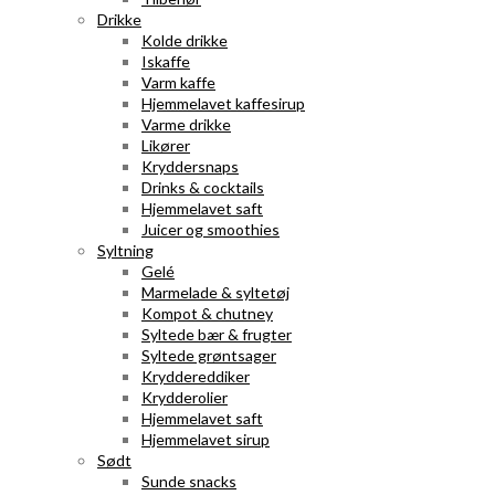
Drikke
Kolde drikke
Iskaffe
Varm kaffe
Hjemmelavet kaffesirup
Varme drikke
Likører
Kryddersnaps
Drinks & cocktails
Hjemmelavet saft
Juicer og smoothies
Syltning
Gelé
Marmelade & syltetøj
Kompot & chutney
Syltede bær & frugter
Syltede grøntsager
Kryddereddiker
Krydderolier
Hjemmelavet saft
Hjemmelavet sirup
Sødt
Sunde snacks