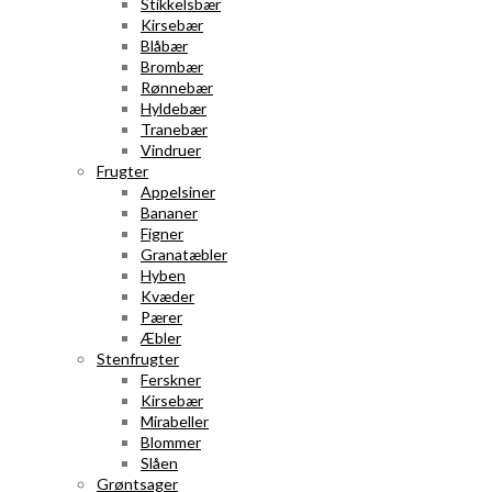
Stikkelsbær
Kirsebær
Blåbær
Brombær
Rønnebær
Hyldebær
Tranebær
Vindruer
Frugter
Appelsiner
Bananer
Figner
Granatæbler
Hyben
Kvæder
Pærer
Æbler
Stenfrugter
Ferskner
Kirsebær
Mirabeller
Blommer
Slåen
Grøntsager