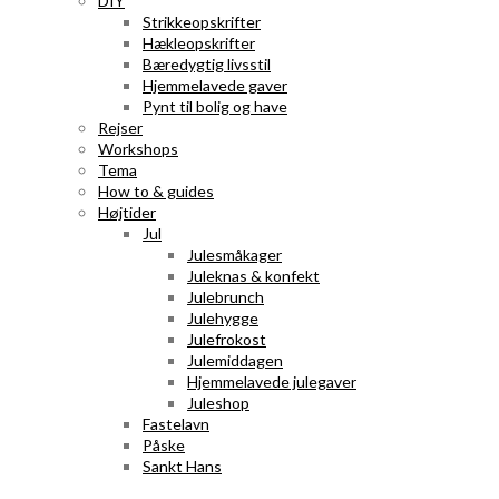
DIY
Strikkeopskrifter
Hækleopskrifter
Bæredygtig livsstil
Hjemmelavede gaver
Pynt til bolig og have
Rejser
Workshops
Tema
How to & guides
Højtider
Jul
Julesmåkager
Juleknas & konfekt
Julebrunch
Julehygge
Julefrokost
Julemiddagen
Hjemmelavede julegaver
Juleshop
Fastelavn
Påske
Sankt Hans