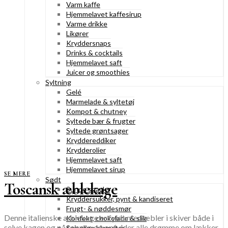
Varm kaffe
Hjemmelavet kaffesirup
Varme drikke
Likører
Kryddersnaps
Drinks & cocktails
Hjemmelavet saft
Juicer og smoothies
Syltning
Gelé
Marmelade & syltetøj
Kompot & chutney
Syltede bær & frugter
Syltede grøntsager
Kryddereddiker
Krydderolier
Hjemmelavet saft
Hjemmelavet sirup
SE MERE
Sødt
Toscansk æblekage
Sunde snacks
Kryddersukker, pynt & kandiseret
Frugt- & nøddesmør
Denne italienske æblekage er fyldt med æbler i skiver både i
Konfekt, chokolade & slik
selve kagen og på toppen og opfylder alle drømme om lækker
Spiselige blomster