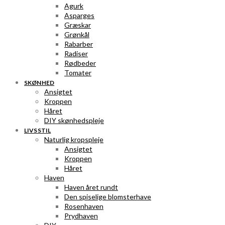
Agurk
Asparges
Græskar
Grønkål
Rabarber
Radiser
Rødbeder
Tomater
SKØNHED
Ansigtet
Kroppen
Håret
DIY skønhedspleje
LIVSSTIL
Naturlig kropspleje
Ansigtet
Kroppen
Håret
Haven
Haven året rundt
Den spiselige blomsterhave
Rosenhaven
Prydhaven