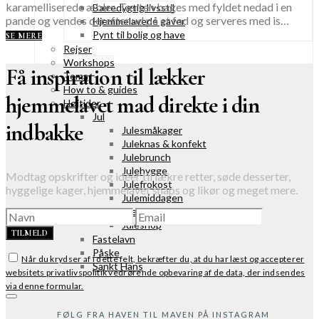
karamelliserede æbler. Tærten bages med fyldet nedad i en
Bæredygtig livsstil
pande og vendes derefter ud på et fad og serveres med is…
Hjemmelavede gaver
Pynt til bolig og have
SE MERE
Rejser
Workshops
Få inspiration til lækker
Tema
How to & guides
hjemmelavet mad direkte i din
Højtider
Jul
indbakke
Julesmåkager
Juleknas & konfekt
Julebrunch
Julehygge
Modtag opskrifter og idéer til lækre retter, søde desserter,
Julefrokost
hyggelige kager, hjemmelavet snaps og likør og meget mere.
Julemiddagen
Hjemmelavede julegaver
Juleshop
TILMELD
Fastelavn
Påske
Når du krydser af i dette felt, bekræfter du, at du har læst og accepterer
Sankt Hans
websitets privatlivspolitik vedrørende opbevaring af de data, der indsendes
via denne formular.
FØLG FRA HAVEN TIL MAVEN PÅ INSTAGRAM