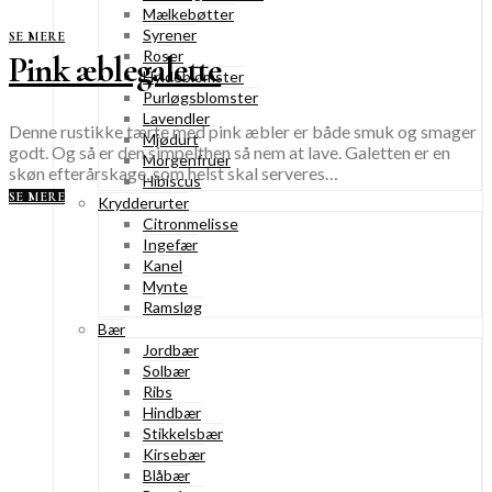
Mælkebøtter
Syrener
SE MERE
Roser
Pink æblegalette
Hyldeblomster
Purløgsblomster
Lavendler
Denne rustikke tærte med pink æbler er både smuk og smager
Mjødurt
godt. Og så er den simpelthen så nem at lave. Galetten er en
Morgenfruer
skøn efterårskage, som helst skal serveres…
Hibiscus
SE MERE
Krydderurter
Citronmelisse
Ingefær
Kanel
Mynte
Ramsløg
Bær
Jordbær
Solbær
Ribs
Hindbær
Stikkelsbær
Kirsebær
Blåbær