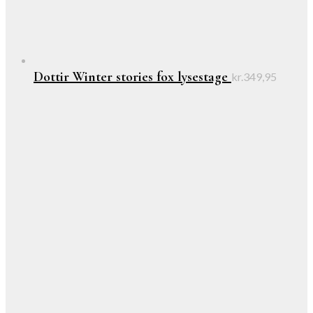
Dottir Winter stories fox lysestage
kr.
349,95