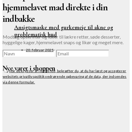
hjemmelavet mad direkte i din
indbakke
Ansigtsmaske med gurkemeje til akne og
problematisk hud
Modtag opskrifter og idéer til lækre retter, søde desserter,
hyggelige kager, hjemmelavet snaps og likør og meget mere.
20. februar 2025
TILMELD
Nye varer i shoppen
Når du krydser af i dette felt, bekræfter du, at du har læst og accepterer
websitets privatlivspolitik vedrørende opbevaring af de data, der indsendes
via denne formular.