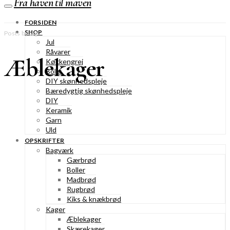
Fra haven til maven
FORSIDEN
SHOP
Posts by tag
Jul
Råvarer
Æblekager
Køkkengrej
Bolig
DIY skønhedspleje
Bæredygtig skønhedspleje
DIY
Keramik
Garn
Uld
OPSKRIFTER
Bagværk
Gærbrød
Boller
Madbrød
Rugbrød
Kiks & knækbrød
Kager
Æblekager
Skærekager