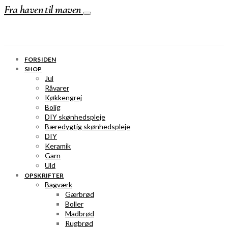
Fra haven til maven
FORSIDEN
SHOP
Jul
Råvarer
Køkkengrej
Bolig
DIY skønhedspleje
Bæredygtig skønhedspleje
DIY
Keramik
Garn
Uld
OPSKRIFTER
Bagværk
Gærbrød
Boller
Madbrød
Rugbrød