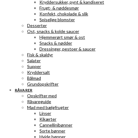
Kryddersukker, pynt & kandiseret
Frugt- & nøddesmør
Konfekt, chokolade & slik
Spiselige blomster
Desserter
Ost, snacks & kolde saucer
Hjemmerørt smør & ost
Snacks & nødder
Dressinger, pestoer & saucer
Fisk & skaldyr
Salater
Supper
Kryddersalt
Bålmad
Grundopskrifter
RÅVARER
Opskrifter med
Råvareguide
Mad med bælgfrugter
Linser
Kikærter
Cannellinibønner
Sorte bønner
Hvide bønner