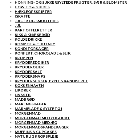
HONNING- OG SUKKERSYLTEDE FRUGTER, BÆR & BLOMSTER
HOW TO & GUIDES
HÆKLEOPSKRIFTER
ISKAFFE
JUICER OG SMOOTHIES
JUL
KARTOFFELRETTER
KIKS & KNÆKBRØD
KOLDE DRIKKE
KOMPOT & CHUTNEY
KONDITORKAGER
KONFEKT, CHOKOLADE & SLIK
KROPPEN
KRYDDEREDDIKER
KRYDDEROLIER
KRYDDERSALT
KRYDDERSNAPS
KRYDDERSUKKER, PYNT & KANDISERET
KØKKENHAVEN
LIKØRER
LIVSSTIL
MADBRØD
MARENGSKAGER
MARMELADE & SYLTETØJ
MORGENMAD
MORGENMAD MED YOGHURT
MORGENMAD MED ÆG
MORGENMADSPANDEKAGER
MUFFINS & CUPCAKES
NATURLIG KROPSPLEJE