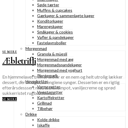
Søde tærter
Muffins & cupcakes
Gærkager & sammenlagte kager
Konditorkager
Marengskager
Småkager & cookies
Vafler & pandekager
Fastelavnsboller
Morgenmad
SE MERE
Granola & müesli
Æbletrifli
Morgenmad med æg
Morgenmadspandekager
Morgenmad med yoghurt
Plantemælk
En hjemmelavet trifli af æbler er en nem og helt utrolig lækker
Hovedretter
dessert, der smager, så englene synger. Desserten er en rigtig
Varme retter
efterårsdesssert med æblekompot, vaniljecreme og sprød
Vegetarretter
sukkerristet rugbrødsknas.
Kartoffelretter
SE MERE
Grillmad
Tilbehør
Drikke
Kolde drikke
Iskaffe