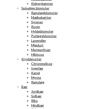
Kidneybønner
Spiselige blomster
Ramsløgblomster
Mælkebøtter
Syrener
Roser
Hyldeblomster
Purløgsblomster
Lavendler
Mjødurt
Morgenfruer
Hibiscus
Krydderurter
Citronmelisse
Ingefær
Kanel
Mynte
Ramsløg
Bær
Jordbær
Solbær
Ribs
Hindbær