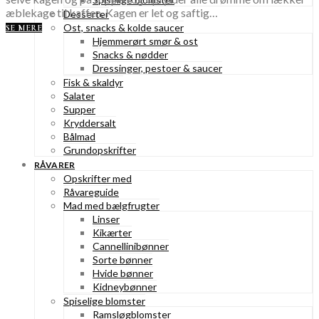
æblekage til kaffen. Kagen er let og saftig…
Desserter
Ost, snacks & kolde saucer
SE MERE
Hjemmerørt smør & ost
Snacks & nødder
Dressinger, pestoer & saucer
Fisk & skaldyr
Salater
Supper
Kryddersalt
Bålmad
Grundopskrifter
RÅVARER
Opskrifter med
Råvareguide
Mad med bælgfrugter
Linser
Kikærter
Cannellinibønner
Sorte bønner
Hvide bønner
Kidneybønner
Spiselige blomster
Ramsløgblomster