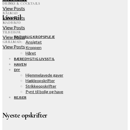
DRINKS & COCKTAILS
View Posts
BÅLMAD
Livsstil
View Posts
MADBRØD
View Posts
TILBEHØR
View Posts
NATURLIG KROPSPLEJE
Ansigtet
GRILLMAD
View Posts
Kroppen
Håret
BÆREDYGTIG LIVSSTIL
HAVEN
DIY
Hjemmelavede gaver
Hækleopskrifter
Strikkeopskrifter
Pynt til bolig og have
REJSER
Nyeste opskrifter