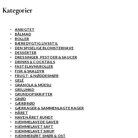
Kategorier
ANSIGTET
BÅLMAD
BOLLER
BÆREDYGTIG LIVSSTIL
DEN SPISELIGE BLOMSTERHAVE
DESSERTER
DRESSINGER, PESTOER & SAUCER
DRINKS & COCKTAILS
FASTELAVNSBOLLER
FISK & SKALDYR
FRUGT- & NØDDESMØR
GELÉ
GRANOLA & MÜESLI
GRILLMAD
GRUNDOPSKRIFTER
GRØD
GÆRBRØD
GÆRKAGER & SAMMENLAGTE KAGER
HÅRET
HAVEN ÅRET RUNDT
HJEMMELAVEDE GAVER
HJEMMELAVET SAFT
HJEMMELAVET SIRUP
HJEMMERØRT SMØR & OST