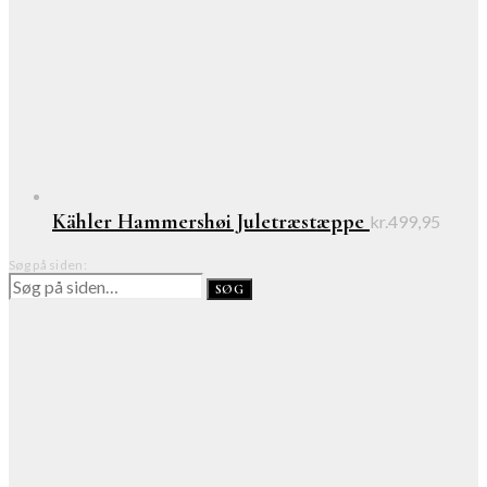
Kähler Hammershøi Juletræstæppe
kr.
499,95
Søg på siden:
SØG