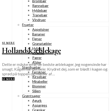
Brombær
Rønnebær
Hyldebær
Tranebær
Vindruer
Frugter
Appelsiner
Bananer
Figner
SE MERE
Granatæbler
Hollandsk æblekage
Hyben
Kvæder
Pærer
Æbler
Dette er måske en af de bedste æblekager, jeg nogensinde har
Stenfrugter
smagt. Kagen har det hele: Krydret dej, som er blødt i kagen og
Ferskner
sprød på toppen og masser af…
Kirsebær
SE MERE
Mirabeller
Blommer
Slåen
Grøntsager
Agurk
Asparges
Græskar