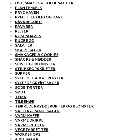
OST, SNACKS & KOLDE SAUCER
PLANTEMÆLK
PRYDHAVEN
PYNT TIL BOLIG OG HAVE
RÅVAREGUIDE
RÅVARER
REJSER
ROSENHAVEN
RUGBRØD
SALATER
SKÆREKAGER
SMÅKAGER & COOKIES
SNACKS & NØDDER
SPISELIGE BLOMSTER
STRIKKEOPSKRIFTER
SUPPER
SYLTEDE BÆR & FRUGTER
SYLTEDE GRØNTSAGER
SØDE TÆRTER
SØDT
TEMA
TILBEHØR
TØRREDE KRYDDERURTER OG BLOMSTER
VAFLER & PANDEKAGER
VARM KAFFE
VARME DRIKKE
VARME RETTER
VEGETARRETTER
WORKSHOPS
ÆBLEKAGER