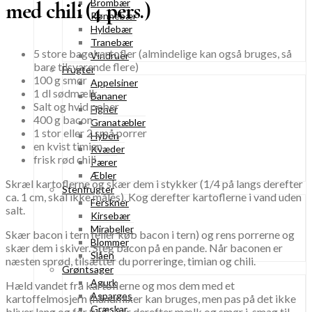
Brombær
med chili (4 pers.)
Rønnebær
Hyldebær
Tranebær
5 store bagekartofler (almindelige kan også bruges, så
Vindruer
bare tilsvarende flere)
Frugter
100 g smør
Appelsiner
1 dl sødmælk
Bananer
Salt og hvid peber
Figner
400 g bacon
Granatæbler
1 stor eller 2 små porrer
Hyben
en kvist timian
Kvæder
frisk rød chili
Pærer
Æbler
Skræl kartoflerne og skær dem i stykker (1/4 på langs derefter
Stenfrugter
ca. 1 cm, skal ikke måles). Kog derefter kartoflerne i vand uden
Ferskner
salt.
Kirsebær
Mirabeller
Skær bacon i tern (eller køb bacon i tern) og rens porrerne og
Blommer
skær dem i skiver. Steg bacon på en pande. Når baconen er
Slåen
næsten sprød, tilsætter du porreringe, timian og chili.
Grøntsager
Agurk
Hæld vandet fra kartoflerne og mos dem med et
Asparges
kartoffelmosjern (håndmixer kan bruges, men pas på det ikke
Græskar
bliver lang og for fint). Rør derefter mælk og smør i, smag til