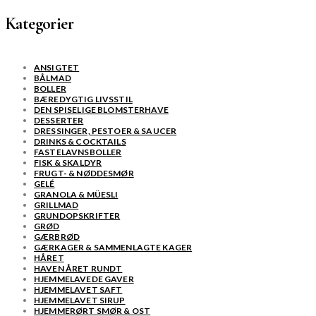
Kategorier
ANSIGTET
BÅLMAD
BOLLER
BÆREDYGTIG LIVSSTIL
DEN SPISELIGE BLOMSTERHAVE
DESSERTER
DRESSINGER, PESTOER & SAUCER
DRINKS & COCKTAILS
FASTELAVNSBOLLER
FISK & SKALDYR
FRUGT- & NØDDESMØR
GELÉ
GRANOLA & MÜESLI
GRILLMAD
GRUNDOPSKRIFTER
GRØD
GÆRBRØD
GÆRKAGER & SAMMENLAGTE KAGER
HÅRET
HAVEN ÅRET RUNDT
HJEMMELAVEDE GAVER
HJEMMELAVET SAFT
HJEMMELAVET SIRUP
HJEMMERØRT SMØR & OST