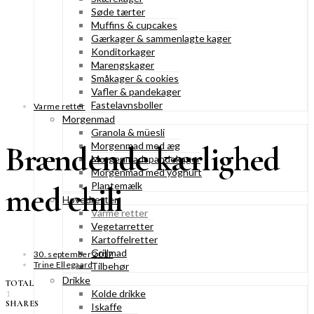
Søde tærter
Muffins & cupcakes
Gærkager & sammenlagte kager
Konditorkager
Marengskager
Småkager & cookies
Vafler & pandekager
Fastelavnsboller
Varme retter
Morgenmad
Granola & müesli
Brændende kærlighed
Morgenmad med æg
Morgenmadspandekager
Morgenmad med yoghurt
Plantemælk
med chili
Hovedretter
Varme retter
Vegetarretter
Kartoffelretter
Grillmad
30. september 2017
Trine Ellegaard
Tilbehør
Drikke
TOTAL
Kolde drikke
1
SHARES
Iskaffe