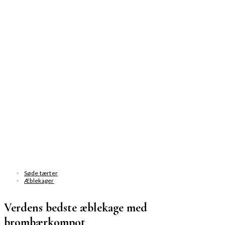
Søde tærter
Æblekager
Verdens bedste æblekage med
brombærkompot