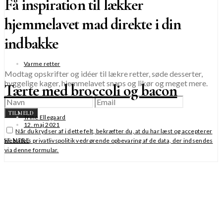
Få inspiration til lækker
hjemmelavet mad direkte i din
indbakke
Varme retter
Modtag opskrifter og idéer til lækre retter, søde desserter,
hyggelige kager, hjemmelavet snaps og likør og meget mere.
Tærte med broccoli og bacon
TILMELD
Trine Ellegaard
12. maj 2021
Når du krydser af i dette felt, bekræfter du, at du har læst og accepterer
websitets privatlivspolitik vedrørende opbevaring af de data, der indsendes
SE MERE
via denne formular.