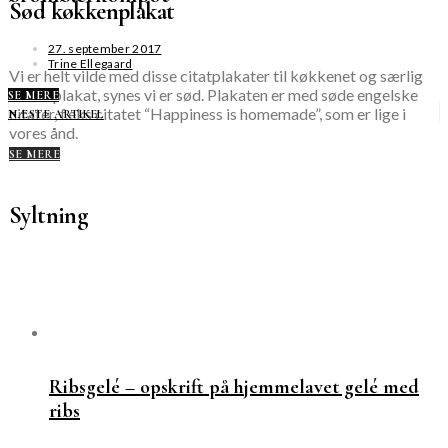
Sød køkkenplakat
27. september 2017
Trine Ellegaard
Vi er helt vilde med disse citatplakater til køkkenet og særlig
denne plakat, synes vi er sød. Plakaten er med søde engelske
SE MERE
citater, f.eks citatet “Happiness is homemade”, som er lige i
NÆSTE ARTIKEL
vores ånd.
SE MERE
Syltning
Ribsgelé – opskrift på hjemmelavet gelé med
ribs