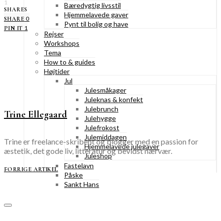
1
Bæredygtig livsstil
SHARES
Hjemmelavede gaver
0
SHARE
Pynt til bolig og have
1
PIN IT
Rejser
Workshops
Tema
How to & guides
Højtider
Jul
Julesmåkager
Juleknas & konfekt
Julebrunch
Trine Ellegaard
Julehygge
Julefrokost
Julemiddagen
Trine er freelance-skribent og blogger med en passion for
Hjemmelavede julegaver
æstetik, det gode liv, litteratur og bevidst nærvær.
Juleshop
Fastelavn
FORRIGE ARTIKEL
Påske
Sankt Hans