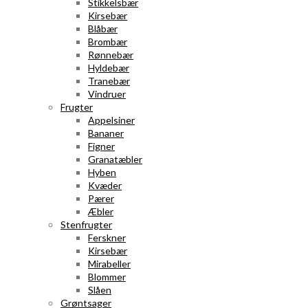
Stikkelsbær
Kirsebær
Blåbær
Brombær
Rønnebær
Hyldebær
Tranebær
Vindruer
Frugter
Appelsiner
Bananer
Figner
Granatæbler
Hyben
Kvæder
Pærer
Æbler
Stenfrugter
Ferskner
Kirsebær
Mirabeller
Blommer
Slåen
Grøntsager