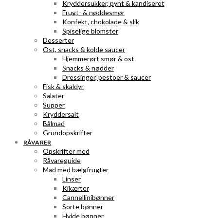
Kryddersukker, pynt & kandiseret
Frugt- & nøddesmør
Konfekt, chokolade & slik
Spiselige blomster
Desserter
Ost, snacks & kolde saucer
Hjemmerørt smør & ost
Snacks & nødder
Dressinger, pestoer & saucer
Fisk & skaldyr
Salater
Supper
Kryddersalt
Bålmad
Grundopskrifter
RÅVARER
Opskrifter med
Råvareguide
Mad med bælgfrugter
Linser
Kikærter
Cannellinibønner
Sorte bønner
Hvide bønner