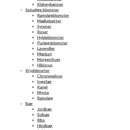
Kidneybønner
Spiselige blomster
Ramsløgblomster
Mælkebøtter
Syrener
Roser
Hyldeblomster
Purløgsblomster
Lavendler
Mjødurt
Morgenfruer
Hibiscus
Krydderurter
Citronmelisse
Ingefær
Kanel
Mynte
Ramsløg
Bær
Jordbær
Solbær
Ribs
Hindbær