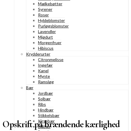
Mælkebøtter
Syrener
Roser
Hyldeblomster
Purløgsblomster
Lavendler
Mjødurt
Morgenfruer
Hibiscus
Krydderurter
Citronmelisse
Ingefær
Kanel
Mynte
Ramsløg
Bær
Jordbær
Solbær
Ribs
Hindbær
Stikkelsbær
Opskrift på brændende kærlighed
Kirsebær
Blåbær