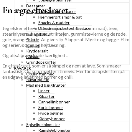
Desserter
En ægte efterårsret
Ost, snacks & kolde saucer
Hjemmerørt smør & ost
Snacks & nødder
Jeg elsker efterår! Maden (er tosset med varm mad), teen,
Dressinger, pestoer & saucer
stearinlysene, kagerne, striktøjen, gummistøvlerne og de røde,
Fisk & skaldyr
gule, orange blade. At give slip. Slappe af. Mørke og hygge. Film
Salater
og serier, bøger og højtlæsning.
Supper
Kryddersalt
Og altså brændende kærlighed …
Bålmad
Grundopskrifter
En efterårsret, som er så simpel og nem at lave. Som smager
RÅVARER
fantastisk. Og som mætter i timevis. Her får du opskriften på
Opskrifter med
en udgave lavet med porrer og chili.
Råvareguide
Mad med bælgfrugter
Linser
Kikærter
Cannellinibønner
Sorte bønner
Hvide bønner
Kidneybønner
Spiselige blomster
Ramsløgblomster