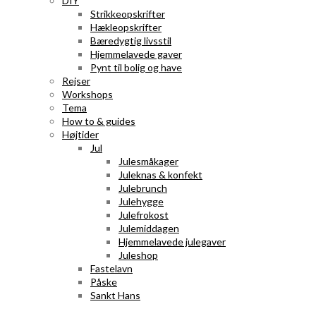
DIY
Strikkeopskrifter
Hækleopskrifter
Bæredygtig livsstil
Hjemmelavede gaver
Pynt til bolig og have
Rejser
Workshops
Tema
How to & guides
Højtider
Jul
Julesmåkager
Juleknas & konfekt
Julebrunch
Julehygge
Julefrokost
Julemiddagen
Hjemmelavede julegaver
Juleshop
Fastelavn
Påske
Sankt Hans