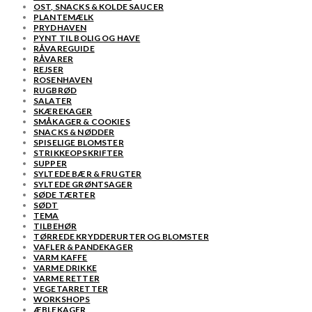
OST, SNACKS & KOLDE SAUCER
PLANTEMÆLK
PRYDHAVEN
PYNT TIL BOLIG OG HAVE
RÅVAREGUIDE
RÅVARER
REJSER
ROSENHAVEN
RUGBRØD
SALATER
SKÆREKAGER
SMÅKAGER & COOKIES
SNACKS & NØDDER
SPISELIGE BLOMSTER
STRIKKEOPSKRIFTER
SUPPER
SYLTEDE BÆR & FRUGTER
SYLTEDE GRØNTSAGER
SØDE TÆRTER
SØDT
TEMA
TILBEHØR
TØRREDE KRYDDERURTER OG BLOMSTER
VAFLER & PANDEKAGER
VARM KAFFE
VARME DRIKKE
VARME RETTER
VEGETARRETTER
WORKSHOPS
ÆBLEKAGER