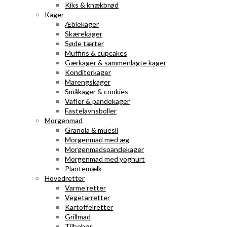
Kiks & knækbrød
Kager
Æblekager
Skærekager
Søde tærter
Muffins & cupcakes
Gærkager & sammenlagte kager
Konditorkager
Marengskager
Småkager & cookies
Vafler & pandekager
Fastelavnsboller
Morgenmad
Granola & müesli
Morgenmad med æg
Morgenmadspandekager
Morgenmad med yoghurt
Plantemælk
Hovedretter
Varme retter
Vegetarretter
Kartoffelretter
Grillmad
Tilbehør