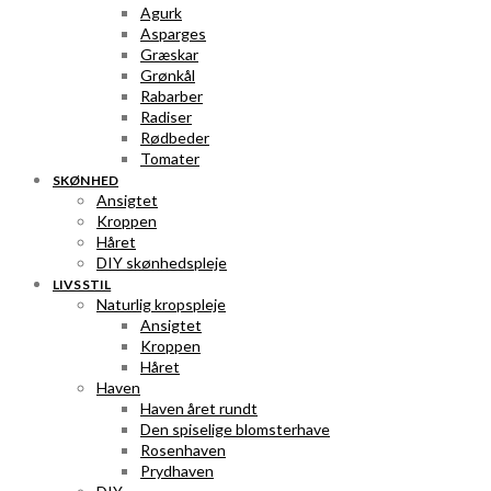
Agurk
Asparges
Græskar
Grønkål
Rabarber
Radiser
Rødbeder
Tomater
SKØNHED
Ansigtet
Kroppen
Håret
DIY skønhedspleje
LIVSSTIL
Naturlig kropspleje
Ansigtet
Kroppen
Håret
Haven
Haven året rundt
Den spiselige blomsterhave
Rosenhaven
Prydhaven