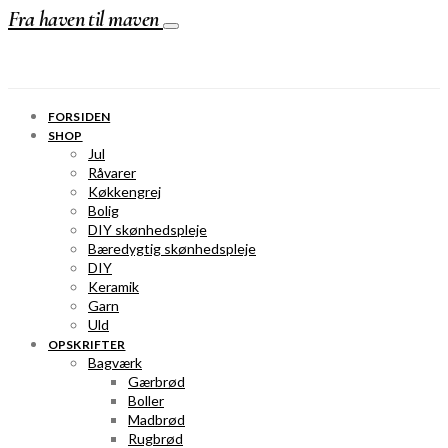
Fra haven til maven
FORSIDEN
SHOP
Jul
Råvarer
Køkkengrej
Bolig
DIY skønhedspleje
Bæredygtig skønhedspleje
DIY
Keramik
Garn
Uld
OPSKRIFTER
Bagværk
Gærbrød
Boller
Madbrød
Rugbrød