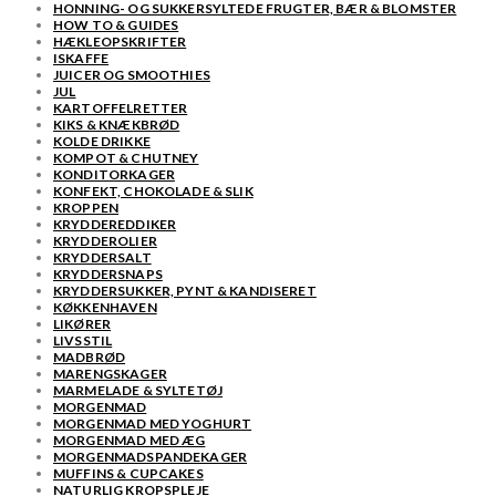
HONNING- OG SUKKERSYLTEDE FRUGTER, BÆR & BLOMSTER
HOW TO & GUIDES
HÆKLEOPSKRIFTER
ISKAFFE
JUICER OG SMOOTHIES
JUL
KARTOFFELRETTER
KIKS & KNÆKBRØD
KOLDE DRIKKE
KOMPOT & CHUTNEY
KONDITORKAGER
KONFEKT, CHOKOLADE & SLIK
KROPPEN
KRYDDEREDDIKER
KRYDDEROLIER
KRYDDERSALT
KRYDDERSNAPS
KRYDDERSUKKER, PYNT & KANDISERET
KØKKENHAVEN
LIKØRER
LIVSSTIL
MADBRØD
MARENGSKAGER
MARMELADE & SYLTETØJ
MORGENMAD
MORGENMAD MED YOGHURT
MORGENMAD MED ÆG
MORGENMADSPANDEKAGER
MUFFINS & CUPCAKES
NATURLIG KROPSPLEJE