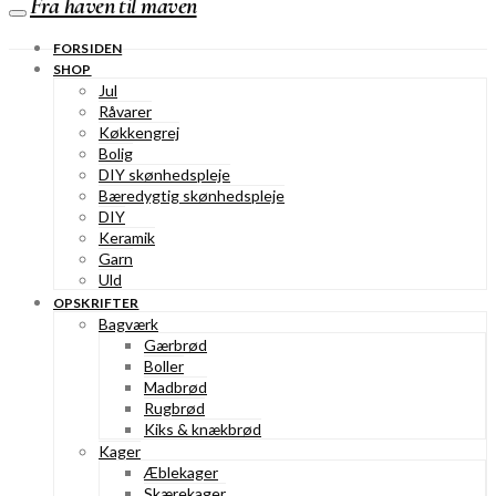
Fra haven til maven
FORSIDEN
SHOP
Jul
Råvarer
Køkkengrej
Bolig
DIY skønhedspleje
Bæredygtig skønhedspleje
DIY
Keramik
Garn
Uld
OPSKRIFTER
Bagværk
Gærbrød
Boller
Madbrød
Rugbrød
Kiks & knækbrød
Kager
Æblekager
Skærekager