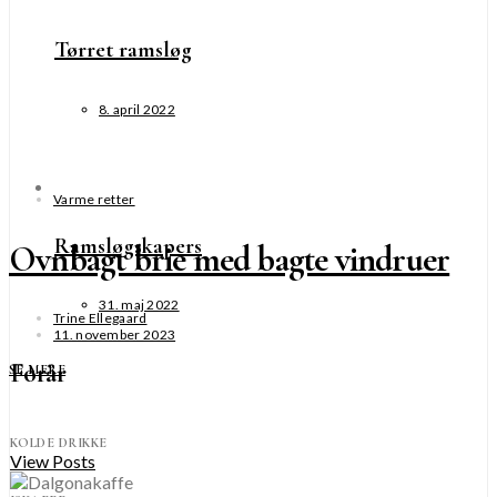
Tørret ramsløg
8. april 2022
Varme retter
Ramsløgskapers
Ovnbagt brie med bagte vindruer
31. maj 2022
Trine Ellegaard
11. november 2023
Forår
SE MERE
KOLDE DRIKKE
View Posts