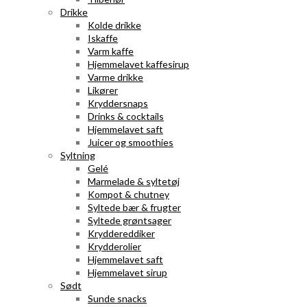
Drikke
Kolde drikke
Iskaffe
Varm kaffe
Hjemmelavet kaffesirup
Varme drikke
Likører
Kryddersnaps
Drinks & cocktails
Hjemmelavet saft
Juicer og smoothies
Syltning
Gelé
Marmelade & syltetøj
Kompot & chutney
Syltede bær & frugter
Syltede grøntsager
Kryddereddiker
Krydderolier
Hjemmelavet saft
Hjemmelavet sirup
Sødt
Sunde snacks