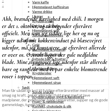
0
Varm kaffe
1
Hjemmelavet kaffesirup
Varme drikke
Likører
Ahh, brændende kærlighed med chili. I morgen
Kryddersnaps
er det 1. oktober, og så begynder efteråret
Drinks & cocktails
Hjemmelavet saft
officielt. Men som jeg sidder lige her og nu og
Juicer og smoothies
kigger ud af mit køkkenvinduet på blæsevejret
Syltning
Gelé
udenfor, må jeg konstatere, at efteråret allerede
Marmelade & syltetøj
er over os. Overalt ligger der gule nedfaldne
Kompot & chutney
Syltede bær & frugter
blade. Mine slyngroser lige udenfor står allerede
Syltede grøntsager
bare og ranglede med et par enkelte blomstrende
Kryddereddiker
Krydderolier
roser i toppen.
Hjemmelavet saft
Hjemmelavet sirup
Sødt
Man får sådan en lyst til fyldige efterårsretter med masser af
Sunde snacks
smag og kraft. Jeg er allerede i fuld gang med at lave
Kryddersukker, pynt & kandiseret
madplaner, der indeholder både simreretter, supper og de gode
Frugt- & nøddesmør
gammeldags, tunge retter.
Konfekt, chokolade & slik
Spiselige blomster