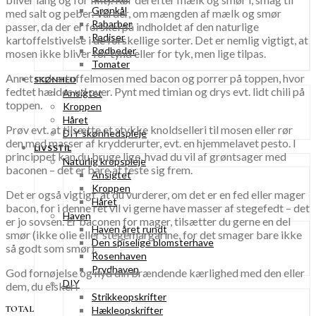
Grønkål
med salt og peber. Vurder, om mængden af mælk og smør
Rabarber
passer, da der er forskel på indholdet af den naturlige
Radiser
kartoffelstivelse i de forskellige sorter. Det er nemlig vigtigt, at
Rødbeder
mosen ikke bliver for tynd eller for tyk, men lige tilpas.
Tomater
Anret nu kartoffelmosen med bacon og porrer på toppen, hvor
SKØNHED
fedtet hældes ud over. Pynt med timian og drys evt. lidt chili på
Ansigtet
toppen.
Kroppen
Håret
Prøv evt. at tilsætte et stykke knoldselleri til mosen eller rør
DIY skønhedspleje
den med masser af krydderurter, evt. en hjemmelavet pesto. I
LIVSSTIL
princippet kan du bruge lige, hvad du vil af grøntsager med
Naturlig kropspleje
baconen – det er bare at teste sig frem.
Ansigtet
Kroppen
Det er også vigtigt, at du vurderer, om det er en fed eller mager
Håret
bacon, for i denne ret vil vi gerne have masser af stegefedt – det
Haven
er jo sovsen. Er baconen for mager, tilsætter du gerne en del
Haven året rundt
smør (ikke olie eller stegemargarine, for det smager bare ikke
Den spiselige blomsterhave
så godt som smør).
Rosenhaven
Prydhaven
God fornøjelse og nyd din brændende kærlighed med den eller
DIY
dem, du elsker!
Strikkeopskrifter
TOTAL
Hækleopskrifter