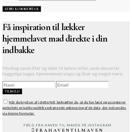
Få inspiration til lækker
hjemmelavet mad direkte i din
indbakke
Modtag opskrifter og idéer til lækre retter, søde desserter,
hyggelige kager, hjemmelavet snaps og likør og meget mere.
TILMELD
Når du krydser af i dette felt, bekræfter du, at du har læst og accepterer
websitets privatlivspolitik vedrørende opbevaring af de data, der indsendes
via denne formular.
FØLG FRA HAVEN TIL MAVEN PÅ INSTAGRAM
FRAHAVENTILMAVEN