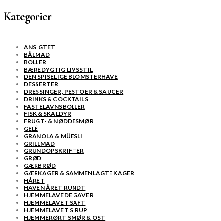
Kategorier
ANSIGTET
BÅLMAD
BOLLER
BÆREDYGTIG LIVSSTIL
DEN SPISELIGE BLOMSTERHAVE
DESSERTER
DRESSINGER, PESTOER & SAUCER
DRINKS & COCKTAILS
FASTELAVNSBOLLER
FISK & SKALDYR
FRUGT- & NØDDESMØR
GELÉ
GRANOLA & MÜESLI
GRILLMAD
GRUNDOPSKRIFTER
GRØD
GÆRBRØD
GÆRKAGER & SAMMENLAGTE KAGER
HÅRET
HAVEN ÅRET RUNDT
HJEMMELAVEDE GAVER
HJEMMELAVET SAFT
HJEMMELAVET SIRUP
HJEMMERØRT SMØR & OST