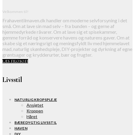
Velkommen til!
Frahaventilmaven.dk handler om moderne selvforsyning i det
små. Om at lave sin mad selv – fra bunden – og gerne af
hjemmedyrkede råvarer. Om at lave sig et spisekammer,
gemme forråd og konservere havens og naturens gaver. Om at
skabe sig et næringsrigt og meningsfyldt liv med hjemmelavet
mad, naturlig skønhedspleje, DIY-projekter og dyrkning af egne
grøntsager og krydderurter, bær og frugter.
LÆS FILOSOFI
Livsstil
NATURLIG KROPSPLEJE
Ansigtet
Kroppen
Håret
BÆREDYGTIG LIVSSTIL
HAVEN
DIY