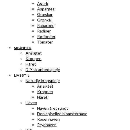
Agurk
Asparges
Græskar
Grønkål
Rabarber
Radiser
Rødbeder
Tomater
SKØNHED
Ansigtet
Kroppen
Håret
DIY skønhedspleje
LIVSSTIL
Naturlig kropspleje
Ansigtet
Kroppen
Håret
Haven
Haven året rundt
Den spiselige blomsterhave
Rosenhaven
Prydhaven