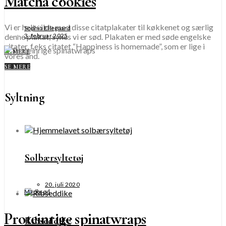
Matcha cookies
Vi er helt vilde med disse citatplakater til køkkenet og særlig
Sophia Ellegaard
denne plakat, synes vi er sød. Plakaten er med søde engelske
3. februar 2025
citater, f.eks citatet “Happiness is homemade”, som er lige i
SE MERE
vores ånd.
SE MERE
Syltning
Solbærsyltetøj
20. juli 2020
Madbrød
Proteinrige spinatwraps
Ribseddike