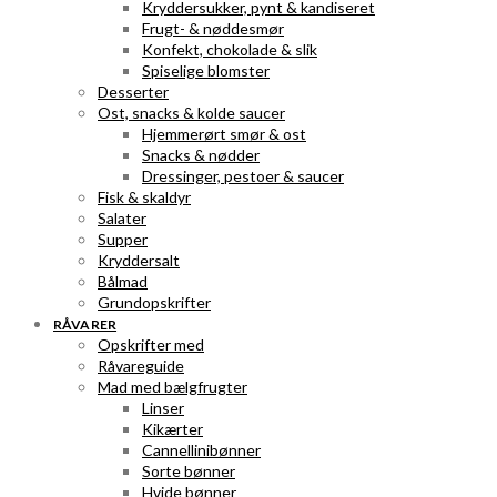
Kryddersukker, pynt & kandiseret
Frugt- & nøddesmør
Konfekt, chokolade & slik
Spiselige blomster
Desserter
Ost, snacks & kolde saucer
Hjemmerørt smør & ost
Snacks & nødder
Dressinger, pestoer & saucer
Fisk & skaldyr
Salater
Supper
Kryddersalt
Bålmad
Grundopskrifter
RÅVARER
Opskrifter med
Råvareguide
Mad med bælgfrugter
Linser
Kikærter
Cannellinibønner
Sorte bønner
Hvide bønner