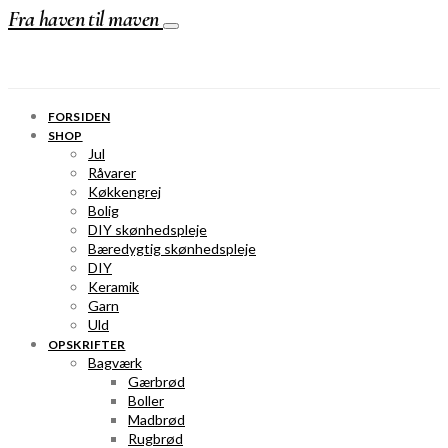
Fra haven til maven
FORSIDEN
SHOP
Jul
Råvarer
Køkkengrej
Bolig
DIY skønhedspleje
Bæredygtig skønhedspleje
DIY
Keramik
Garn
Uld
OPSKRIFTER
Bagværk
Gærbrød
Boller
Madbrød
Rugbrød