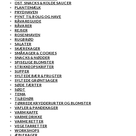
OST, SNACKS & KOLDE SAUCER
PLANTEMÆLK
PRYDHAVEN
PYNT TIL BOLIG OG HAVE
RÅVAREGUIDE
RÅVARER
REJSER
ROSENHAVEN
RUGBRØD
SALATER
SKÆREKAGER
SMÅKAGER & COOKIES
SNACKS & NØDDER
SPISELIGE BLOMSTER
STRIKKEOPSKRIFTER
SUPPER
SYLTEDE BÆR & FRUGTER
SYLTEDE GRØNTSAGER
SØDE TÆRTER
SØDT
TEMA
TILBEHØR
TØRREDE KRYDDERURTER OG BLOMSTER
VAFLER & PANDEKAGER
VARM KAFFE
VARME DRIKKE
VARME RETTER
VEGETARRETTER
WORKSHOPS
ÆBLEKAGER