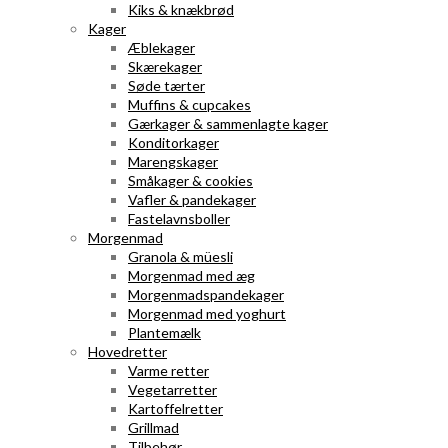
Kiks & knækbrød
Kager
Æblekager
Skærekager
Søde tærter
Muffins & cupcakes
Gærkager & sammenlagte kager
Konditorkager
Marengskager
Småkager & cookies
Vafler & pandekager
Fastelavnsboller
Morgenmad
Granola & müesli
Morgenmad med æg
Morgenmadspandekager
Morgenmad med yoghurt
Plantemælk
Hovedretter
Varme retter
Vegetarretter
Kartoffelretter
Grillmad
Tilbehør