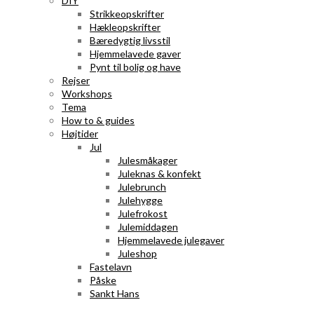
DIY
Strikkeopskrifter
Hækleopskrifter
Bæredygtig livsstil
Hjemmelavede gaver
Pynt til bolig og have
Rejser
Workshops
Tema
How to & guides
Højtider
Jul
Julesmåkager
Juleknas & konfekt
Julebrunch
Julehygge
Julefrokost
Julemiddagen
Hjemmelavede julegaver
Juleshop
Fastelavn
Påske
Sankt Hans