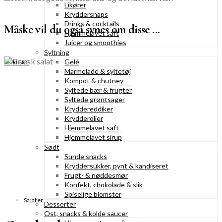
Likører
Kryddersnaps
Drinks & cocktails
Måske vil du også synes om disse ...
Hjemmelavet saft
Juicer og smoothies
Syltning
Gelé
SE MERE
Marmelade & syltetøj
Kompot & chutney
Syltede bær & frugter
Syltede grøntsager
Kryddereddiker
Krydderolier
Hjemmelavet saft
Hjemmelavet sirup
Sødt
Sunde snacks
Kryddersukker, pynt & kandiseret
Frugt- & nøddesmør
Konfekt, chokolade & slik
Spiselige blomster
Salater
Desserter
Ost, snacks & kolde saucer