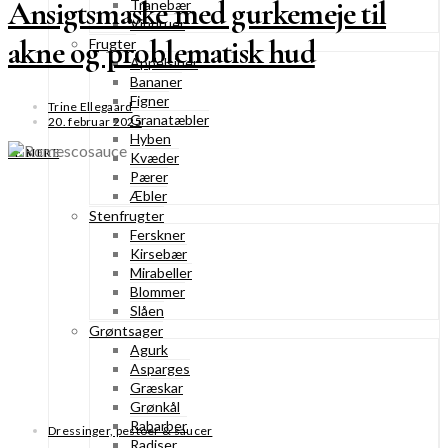
Ansigtsmaske med gurkemeje til
Tranebær
Vindruer
akne og problematisk hud
Frugter
Appelsiner
Bananer
Figner
Trine Ellegaard
Granatæbler
20. februar 2025
Hyben
SE MERE
Kvæder
Pærer
Æbler
Stenfrugter
Ferskner
Kirsebær
Mirabeller
Blommer
Slåen
Grøntsager
Agurk
Asparges
Græskar
Grønkål
Rabarber
Dressinger, pestoer & saucer
Radiser