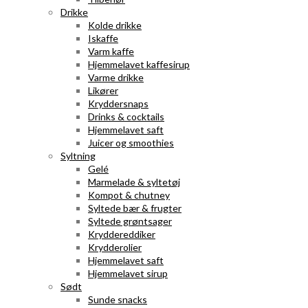
Drikke
Kolde drikke
Iskaffe
Varm kaffe
Hjemmelavet kaffesirup
Varme drikke
Likører
Kryddersnaps
Drinks & cocktails
Hjemmelavet saft
Juicer og smoothies
Syltning
Gelé
Marmelade & syltetøj
Kompot & chutney
Syltede bær & frugter
Syltede grøntsager
Kryddereddiker
Krydderolier
Hjemmelavet saft
Hjemmelavet sirup
Sødt
Sunde snacks