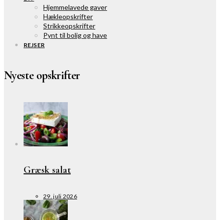
Hjemmelavede gaver
Hækleopskrifter
Strikkeopskrifter
Pynt til bolig og have
REJSER
Nyeste opskrifter
Græsk salat
29. juli 2026