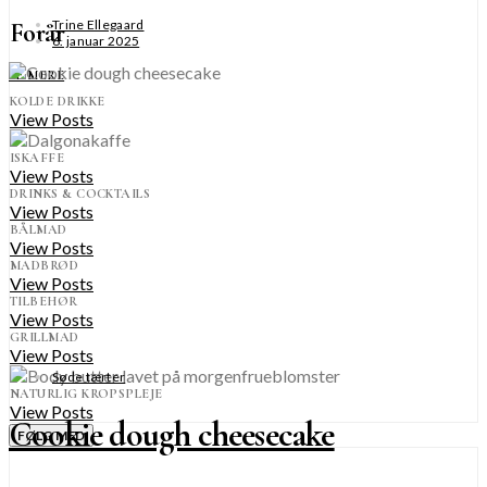
Trine Ellegaard
Forår
6. januar 2025
SE MERE
KOLDE DRIKKE
View Posts
ISKAFFE
View Posts
DRINKS & COCKTAILS
View Posts
BÅLMAD
View Posts
MADBRØD
View Posts
TILBEHØR
View Posts
GRILLMAD
View Posts
Søde tærter
NATURLIG KROPSPLEJE
View Posts
Cookie dough cheesecake
FØLG MED