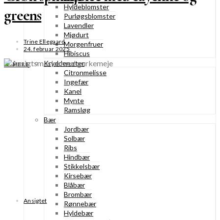
Hyldeblomster
greens
Purløgsblomster
Lavendler
Mjødurt
Trine Ellegaard
Morgenfruer
24. februar 2025
Hibiscus
Krydderurter
SE MERE
Citronmelisse
Ingefær
Kanel
Mynte
Ramsløg
Bær
Jordbær
Solbær
Ribs
Hindbær
Stikkelsbær
Kirsebær
Blåbær
Brombær
Ansigtet
Rønnebær
Hyldebær