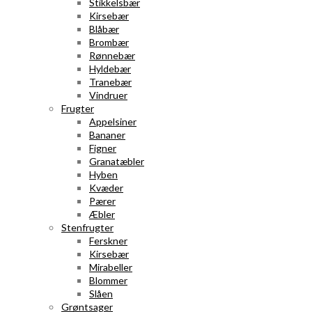
Stikkelsbær
Kirsebær
Blåbær
Brombær
Rønnebær
Hyldebær
Tranebær
Vindruer
Frugter
Appelsiner
Bananer
Figner
Granatæbler
Hyben
Kvæder
Pærer
Æbler
Stenfrugter
Ferskner
Kirsebær
Mirabeller
Blommer
Slåen
Grøntsager