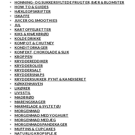
HONNING- OG SUKKERSYLTEDE FRUGTER, BÆR & BLOMSTER
HOW TO & GUIDES
HÆKLEOPSKRIFTER
ISKAFFE
JUICER OG SMOOTHIES
JUL
KARTOFFELRETTER
KIKS & KNÆKBRØD
KOLDE DRIKKE
KOMPOT & CHUTNEY
KONDITORKAGER
KONFEKT, CHOKOLADE & SLIK
KROPPEN
KRYDDEREDDIKER
KRYDDEROLIER
KRYDDERSALT
KRYDDERSNAPS
KRYDDERSUKKER, PYNT & KANDISERET
KØKKENHAVEN
LIKØRER
LIVSSTIL
MADBRØD
MARENGSKAGER
MARMELADE & SYLTETØJ
MORGENMAD
MORGENMAD MED YOGHURT
MORGENMAD MED ÆG
MORGENMADSPANDEKAGER
MUFFINS & CUPCAKES
NATURLIG KROPSPLEJE