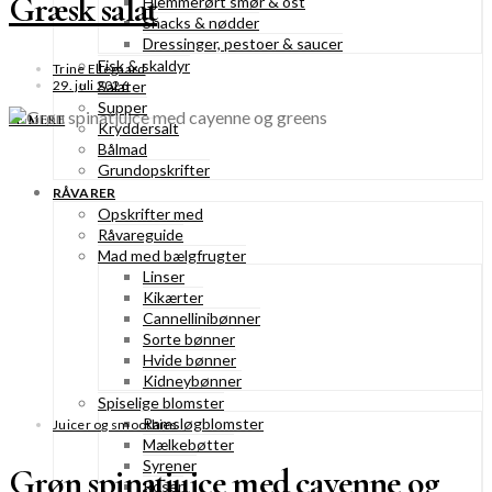
Græsk salat
Hjemmerørt smør & ost
Snacks & nødder
Dressinger, pestoer & saucer
Fisk & skaldyr
Trine Ellegaard
29. juli 2026
Salater
Supper
SE MERE
Kryddersalt
Bålmad
Grundopskrifter
RÅVARER
Opskrifter med
Råvareguide
Mad med bælgfrugter
Linser
Kikærter
Cannellinibønner
Sorte bønner
Hvide bønner
Kidneybønner
Spiselige blomster
Ramsløgblomster
Juicer og smoothies
Mælkebøtter
Syrener
Grøn spinatjuice med cayenne og
Roser