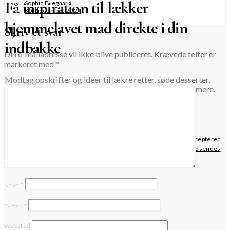
Få inspiration til lækker
Sophia Ellegaard
30. december 2024
hjemmelavet mad direkte i din
Skriv et svar
indbakke
Din e-mailadresse vil ikke blive publiceret.
Krævede felter er
markeret med
*
Modtag opskrifter og idéer til lækre retter, søde desserter,
Kommentar
*
hyggelige kager, hjemmelavet snaps og likør og meget mere.
TILMELD
Når du krydser af i dette felt, bekræfter du, at du har læst og accepterer
websitets privatlivspolitik vedrørende opbevaring af de data, der indsendes
via denne formular.
Navn
*
E-mail
*
Websted