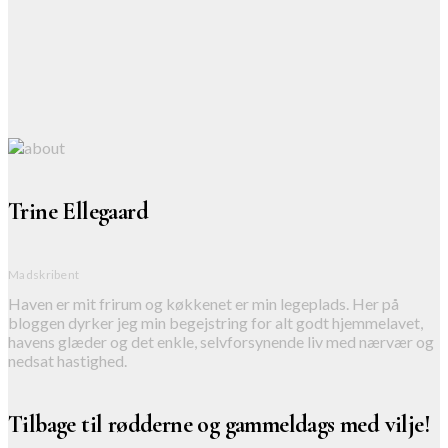
Trine Ellegaard
Madskribent
Haven er mit frirum og køkkenet er min legeplads. Her på
bloggen dyrker jeg min begejstring for alt godt hjemmelavet,
havens glæder og det enkle, selvforsynende liv med nærvær og
nedsat hastighed.
Tilbage til rødderne og gammeldags med vilje!