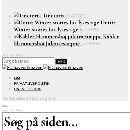
Tinctoria
kr.
400,00
Dottir
Winter stories fox lysestage
kr.
349,95
Kähler
Hammershøi Juletræstæppe
kr.
499,95
Søg på siden:
SØG
OM
PRIVATLIVSPOLITIK
LIVSSTILSSHOP
God næring til krop og sjæl
Søg på siden: