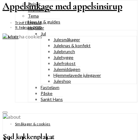
Appelsinkage med appelsinsirup
Rejser
Workshops
Tema
How to & guides
Trine Ellegaard
Højtider
9. februar 2025
Jul
SE MERE
Julesmåkager
Juleknas & konfekt
Julebrunch
Julehygge
Julefrokost
Julemiddagen
Hjemmelavede julegaver
Juleshop
Fastelavn
Påske
Sankt Hans
Småkager & cookies
Sød køkkenplakat