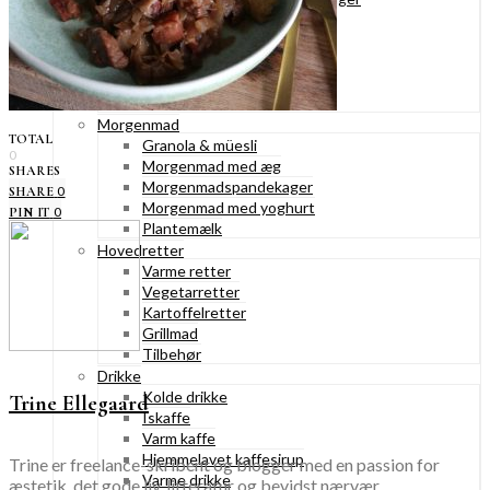
Konditorkager
Marengskager
Småkager & cookies
Vafler & pandekager
Fastelavnsboller
Morgenmad
TOTAL
Granola & müesli
0
Morgenmad med æg
SHARES
Morgenmadspandekager
0
SHARE
Morgenmad med yoghurt
0
PIN IT
Plantemælk
Hovedretter
Varme retter
Vegetarretter
Kartoffelretter
Grillmad
Tilbehør
Drikke
Kolde drikke
Trine Ellegaard
Iskaffe
Varm kaffe
Hjemmelavet kaffesirup
Trine er freelance-skribent og blogger med en passion for
Varme drikke
æstetik, det gode liv, litteratur og bevidst nærvær.