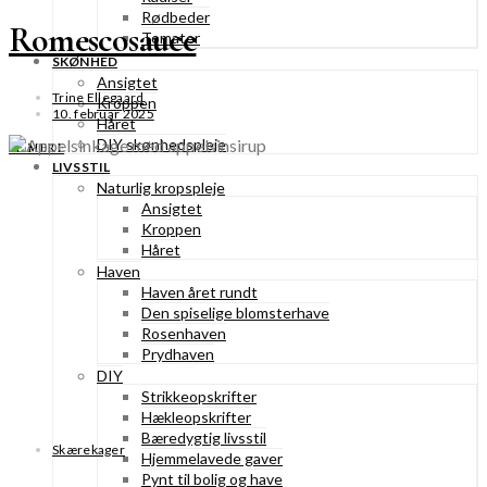
Rødbeder
Romescosauce
Tomater
SKØNHED
Ansigtet
Trine Ellegaard
Kroppen
10. februar 2025
Håret
DIY skønhedspleje
SE MERE
LIVSSTIL
Naturlig kropspleje
Ansigtet
Kroppen
Håret
Haven
Haven året rundt
Den spiselige blomsterhave
Rosenhaven
Prydhaven
DIY
Strikkeopskrifter
Hækleopskrifter
Bæredygtig livsstil
Skærekager
Hjemmelavede gaver
Pynt til bolig og have