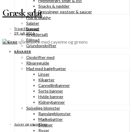
Hjemmerørt smør & ost
Snacks & nødder
Græsk salat
Dressinger, pestoer & saucer
Fisk & skaldyr
Salater
Supper
Trine Ellegaard
29. juli 2026
Kryddersalt
Bålmad
SE MERE
Grundopskrifter
RÅVARER
Opskrifter med
Råvareguide
Mad med bælgfrugter
Linser
Kikærter
Cannellinibønner
Sorte bønner
Hvide bønner
Kidneybønner
Spiselige blomster
Ramsløgblomster
Mælkebøtter
Juicer og smoothies
Syrener
Roser