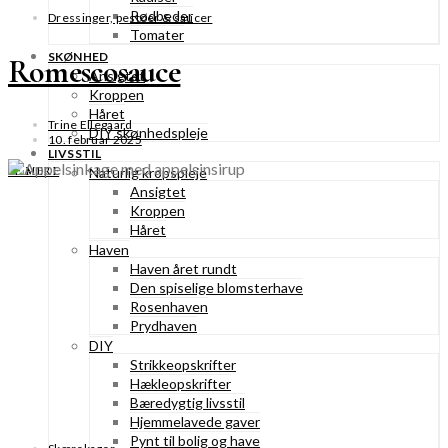
Rødbeder
Dressinger, pestoer & saucer
Tomater
SKØNHED
Romescosauce
Ansigtet
Kroppen
Håret
Trine Ellegaard
DIY skønhedspleje
10. februar 2025
LIVSSTIL
SE MERE
Naturlig kropspleje
Ansigtet
Kroppen
Håret
Haven
Haven året rundt
Den spiselige blomsterhave
Rosenhaven
Prydhaven
DIY
Strikkeopskrifter
Hækleopskrifter
Bæredygtig livsstil
Hjemmelavede gaver
Pynt til bolig og have