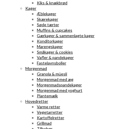
Kiks & knækbrød
Kager
Æblekager
Skærekager
Søde tærter
Muffins & cupcakes
Gærkager & sammenlagte kager
Konditorkager
Marengskager
Småkager & cookies
Vafler & pandekager
Fastelavnsboller
Morgenmad
Granola & müesli
Morgenmad med æg
Morgenmadspandekager
Morgenmad med yoghurt
Plantemælk
Hovedretter
Varme retter
Vegetarretter
Kartoffelretter
Grillmad
Tilbehør