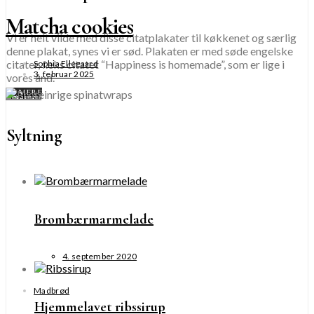
Matcha cookies
Vi er helt vilde med disse citatplakater til køkkenet og særlig
denne plakat, synes vi er sød. Plakaten er med søde engelske
citater, f.eks citatet “Happiness is homemade”, som er lige i
Sophia Ellegaard
3. februar 2025
vores ånd.
SE MERE
SE MERE
Syltning
Brombærmarmelade
4. september 2020
Madbrød
Hjemmelavet ribssirup