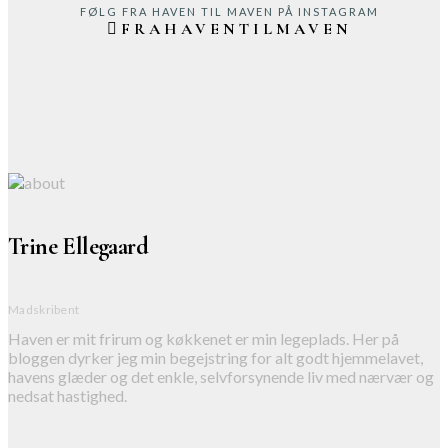
FØLG FRA HAVEN TIL MAVEN PÅ INSTAGRAM
FRAHAVENTILMAVEN
Trine Ellegaard
Madskribent
Haven er mit frirum og køkkenet er min legeplads. Her på
bloggen dyrker jeg min begejstring for alt godt hjemmelavet,
havens glæder og det enkle, selvforsynende liv med nærvær og
nedsat hastighed.