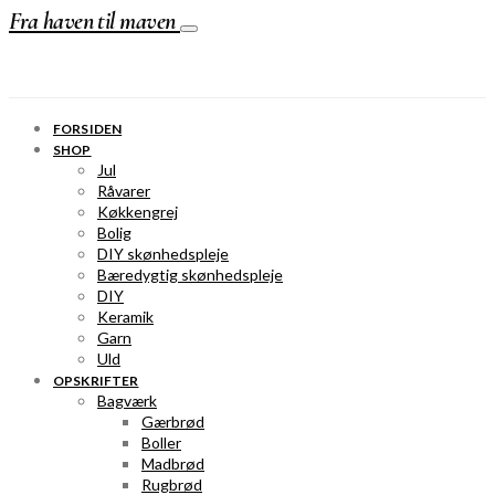
Fra haven til maven
FORSIDEN
SHOP
Jul
Råvarer
Køkkengrej
Bolig
DIY skønhedspleje
Bæredygtig skønhedspleje
DIY
Keramik
Garn
Uld
OPSKRIFTER
Bagværk
Gærbrød
Boller
Madbrød
Rugbrød