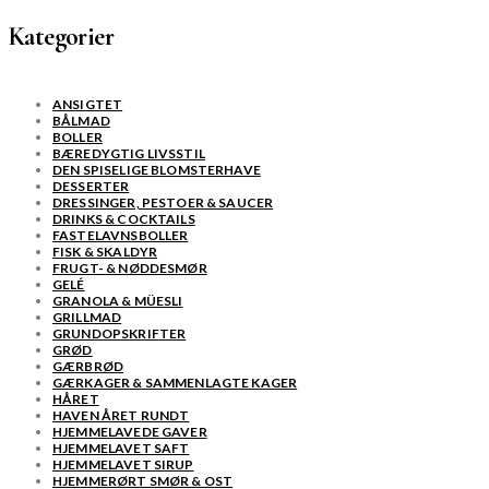
Kategorier
ANSIGTET
BÅLMAD
BOLLER
BÆREDYGTIG LIVSSTIL
DEN SPISELIGE BLOMSTERHAVE
DESSERTER
DRESSINGER, PESTOER & SAUCER
DRINKS & COCKTAILS
FASTELAVNSBOLLER
FISK & SKALDYR
FRUGT- & NØDDESMØR
GELÉ
GRANOLA & MÜESLI
GRILLMAD
GRUNDOPSKRIFTER
GRØD
GÆRBRØD
GÆRKAGER & SAMMENLAGTE KAGER
HÅRET
HAVEN ÅRET RUNDT
HJEMMELAVEDE GAVER
HJEMMELAVET SAFT
HJEMMELAVET SIRUP
HJEMMERØRT SMØR & OST