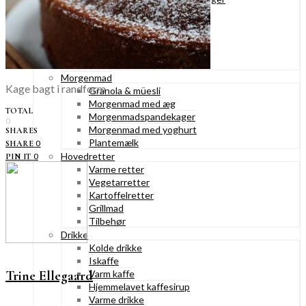
Konditorkager
Marengskager
Småkager & cookies
Vafler & pandekager
Fastelavnsboller
Morgenmad
Kage bagt i randform
Granola & müesli
Morgenmad med æg
TOTAL
Morgenmadspandekager
0
Morgenmad med yoghurt
SHARES
Plantemælk
0
SHARE
Hovedretter
0
PIN IT
Varme retter
Vegetarretter
Kartoffelretter
Grillmad
Tilbehør
Drikke
Kolde drikke
Iskaffe
Varm kaffe
Trine Ellegaard
Hjemmelavet kaffesirup
Varme drikke