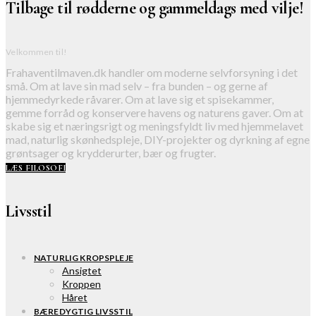
Tilbage til rødderne og gammeldags med vilje!
Velkommen til!
Frahaventilmaven.dk handler om moderne selvforsyning i det
små. Om at lave sin mad selv – fra bunden – og gerne af
hjemmedyrkede råvarer. Om at lave sig et spisekammer,
gemme forråd og konservere havens og naturens gaver. Om at
skabe sig et næringsrigt og meningsfyldt liv med hjemmelavet
mad, naturlig skønhedspleje, DIY-projekter og dyrkning af egne
grøntsager og krydderurter, bær og frugter.
LÆS FILOSOFI
Livsstil
NATURLIG KROPSPLEJE
Ansigtet
Kroppen
Håret
BÆREDYGTIG LIVSSTIL