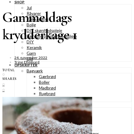
SHOP
Jul
Gammeldags
Råvarer
Køkkengrej
Bolig
krydderkage 1
DIY skønhedspleje
Bæredygtig skønhedspleje
DIY
Keramik
Garn
24. november 2022
Uld
Trine Ellegaard
OPSKRIFTER
TOTAL
Bagværk
0
Gærbrød
SHARES
Boller
0
Madbrød
0
Rugbrød
Kiks & knækbrød
Kager
Æblekager
Skærekager
Søde tærter
Muffins & cupcakes
Gærkager & sammenlagte kager