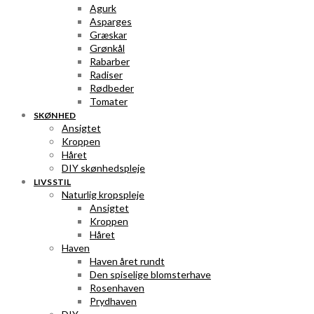
Agurk
Asparges
Græskar
Grønkål
Rabarber
Radiser
Rødbeder
Tomater
SKØNHED
Ansigtet
Kroppen
Håret
DIY skønhedspleje
LIVSSTIL
Naturlig kropspleje
Ansigtet
Kroppen
Håret
Haven
Haven året rundt
Den spiselige blomsterhave
Rosenhaven
Prydhaven