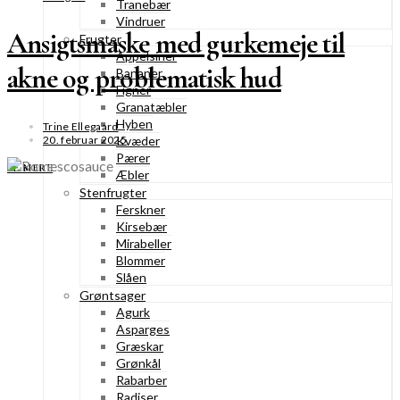
Tranebær
Vindruer
Ansigtsmaske med gurkemeje til
Frugter
Appelsiner
akne og problematisk hud
Bananer
Figner
Granatæbler
Hyben
Trine Ellegaard
20. februar 2025
Kvæder
Pærer
SE MERE
Æbler
Stenfrugter
Ferskner
Kirsebær
Mirabeller
Blommer
Slåen
Grøntsager
Agurk
Asparges
Græskar
Grønkål
Rabarber
Radiser