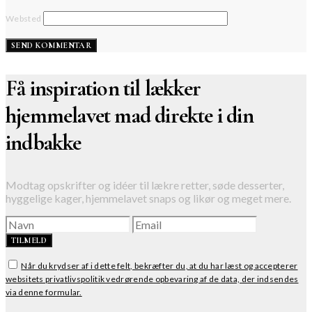
Websted
Få inspiration til lækker
hjemmelavet mad direkte i din
indbakke
Modtag opskrifter og idéer til lækre retter, søde desserter,
hyggelige kager, hjemmelavet snaps og likør og meget mere.
TILMELD
Når du krydser af i dette felt, bekræfter du, at du har læst og accepterer
websitets privatlivspolitik vedrørende opbevaring af de data, der indsendes
via denne formular.