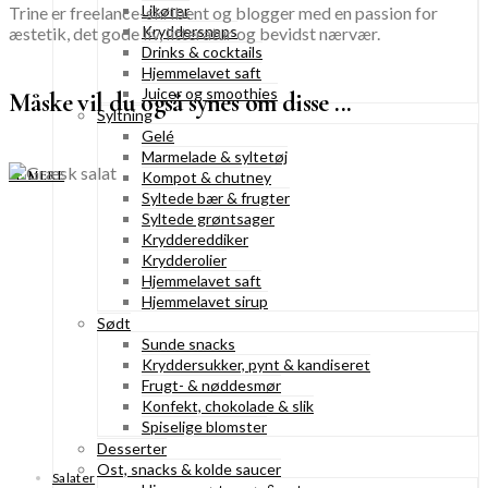
Likører
Trine er freelance-skribent og blogger med en passion for
Kryddersnaps
æstetik, det gode liv, litteratur og bevidst nærvær.
Drinks & cocktails
Hjemmelavet saft
Juicer og smoothies
Måske vil du også synes om disse ...
Syltning
Gelé
Marmelade & syltetøj
SE MERE
Kompot & chutney
Syltede bær & frugter
Syltede grøntsager
Kryddereddiker
Krydderolier
Hjemmelavet saft
Hjemmelavet sirup
Sødt
Sunde snacks
Kryddersukker, pynt & kandiseret
Frugt- & nøddesmør
Konfekt, chokolade & slik
Spiselige blomster
Desserter
Ost, snacks & kolde saucer
Salater