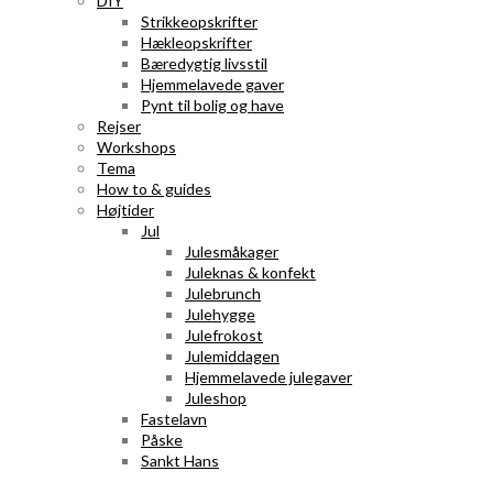
DIY
Strikkeopskrifter
Hækleopskrifter
Bæredygtig livsstil
Hjemmelavede gaver
Pynt til bolig og have
Rejser
Workshops
Tema
How to & guides
Højtider
Jul
Julesmåkager
Juleknas & konfekt
Julebrunch
Julehygge
Julefrokost
Julemiddagen
Hjemmelavede julegaver
Juleshop
Fastelavn
Påske
Sankt Hans