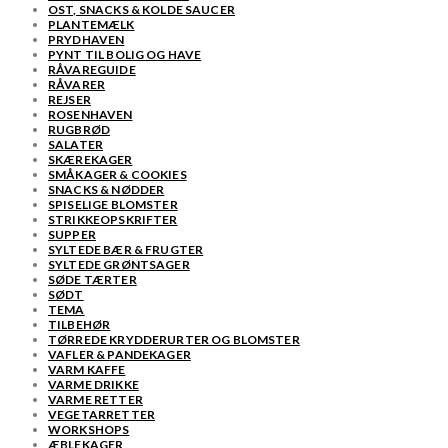
OST, SNACKS & KOLDE SAUCER
PLANTEMÆLK
PRYDHAVEN
PYNT TIL BOLIG OG HAVE
RÅVAREGUIDE
RÅVARER
REJSER
ROSENHAVEN
RUGBRØD
SALATER
SKÆREKAGER
SMÅKAGER & COOKIES
SNACKS & NØDDER
SPISELIGE BLOMSTER
STRIKKEOPSKRIFTER
SUPPER
SYLTEDE BÆR & FRUGTER
SYLTEDE GRØNTSAGER
SØDE TÆRTER
SØDT
TEMA
TILBEHØR
TØRREDE KRYDDERURTER OG BLOMSTER
VAFLER & PANDEKAGER
VARM KAFFE
VARME DRIKKE
VARME RETTER
VEGETARRETTER
WORKSHOPS
ÆBLEKAGER