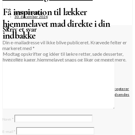
Få inspiration til lækker
Sophia Ellegaard
30. december 2024
hjemmelavet mad direkte i din
Skriv et svar
indbakke
Din e-mailadresse vil ikke blive publiceret.
Krævede felter er
markeret med
*
Modtag opskrifter og idéer til lækre retter, søde desserter,
hyggelige kager, hjemmelavet snaps og likør og meget mere.
Kommentar
*
TILMELD
Når du krydser af i dette felt, bekræfter du, at du har læst og accepterer
websitets privatlivspolitik vedrørende opbevaring af de data, der indsendes
via denne formular.
Navn
*
E-mail
*