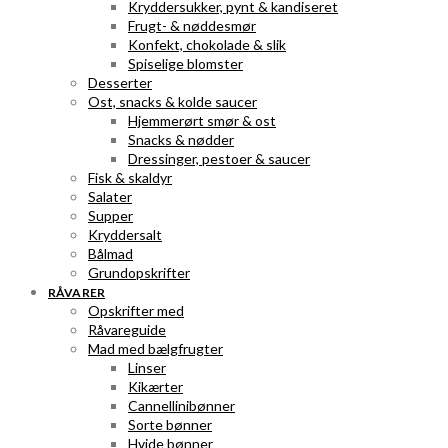
Kryddersukker, pynt & kandiseret
Frugt- & nøddesmør
Konfekt, chokolade & slik
Spiselige blomster
Desserter
Ost, snacks & kolde saucer
Hjemmerørt smør & ost
Snacks & nødder
Dressinger, pestoer & saucer
Fisk & skaldyr
Salater
Supper
Kryddersalt
Bålmad
Grundopskrifter
RÅVARER
Opskrifter med
Råvareguide
Mad med bælgfrugter
Linser
Kikærter
Cannellinibønner
Sorte bønner
Hvide bønner