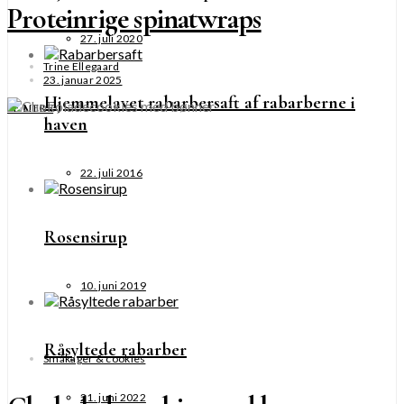
Proteinrige spinatwraps
27. juli 2020
Trine Ellegaard
23. januar 2025
Hjemmelavet rabarbersaft af rabarberne i
SE MERE
haven
22. juli 2016
Rosensirup
10. juni 2019
Råsyltede rabarber
Småkager & cookies
21. juni 2022