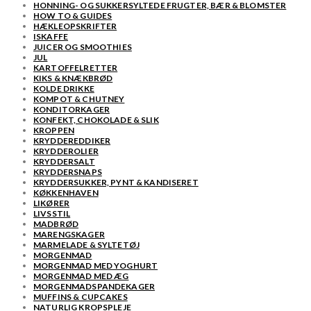
HONNING- OG SUKKERSYLTEDE FRUGTER, BÆR & BLOMSTER
HOW TO & GUIDES
HÆKLEOPSKRIFTER
ISKAFFE
JUICER OG SMOOTHIES
JUL
KARTOFFELRETTER
KIKS & KNÆKBRØD
KOLDE DRIKKE
KOMPOT & CHUTNEY
KONDITORKAGER
KONFEKT, CHOKOLADE & SLIK
KROPPEN
KRYDDEREDDIKER
KRYDDEROLIER
KRYDDERSALT
KRYDDERSNAPS
KRYDDERSUKKER, PYNT & KANDISERET
KØKKENHAVEN
LIKØRER
LIVSSTIL
MADBRØD
MARENGSKAGER
MARMELADE & SYLTETØJ
MORGENMAD
MORGENMAD MED YOGHURT
MORGENMAD MED ÆG
MORGENMADSPANDEKAGER
MUFFINS & CUPCAKES
NATURLIG KROPSPLEJE