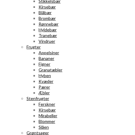
Stikkelsbær
Kirsebær
Blåbær
Brombær
Rønnebær
Hyldebær
Tranebær
Vindruer
Frugter
Appelsiner
Bananer
Figner
Granatæbler
Hyben
Kvæder
Pærer
Æbler
Stenfrugter
Ferskner
Kirsebær
Mirabeller
Blommer
Slåen
Grøntsager