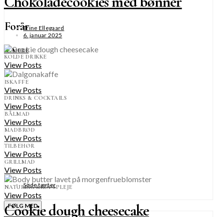
Chokoladecookies med bønner
Forår
Trine Ellegaard
6. januar 2025
SE MERE
KOLDE DRIKKE
View Posts
ISKAFFE
View Posts
DRINKS & COCKTAILS
View Posts
BÅLMAD
View Posts
MADBRØD
View Posts
TILBEHØR
View Posts
GRILLMAD
View Posts
Søde tærter
NATURLIG KROPSPLEJE
View Posts
Cookie dough cheesecake
FØLG MED