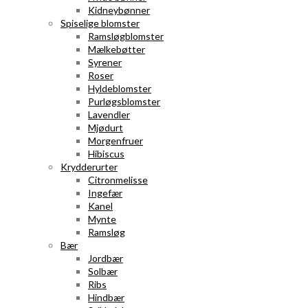
Kidneybønner
Spiselige blomster
Ramsløgblomster
Mælkebøtter
Syrener
Roser
Hyldeblomster
Purløgsblomster
Lavendler
Mjødurt
Morgenfruer
Hibiscus
Krydderurter
Citronmelisse
Ingefær
Kanel
Mynte
Ramsløg
Bær
Jordbær
Solbær
Ribs
Hindbær