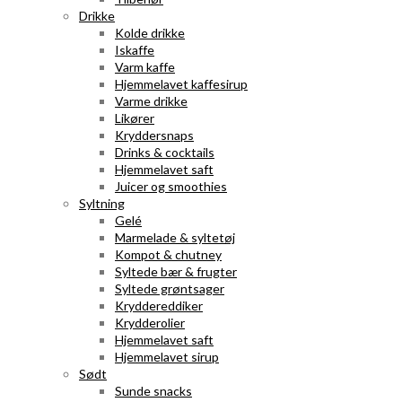
Drikke
Kolde drikke
Iskaffe
Varm kaffe
Hjemmelavet kaffesirup
Varme drikke
Likører
Kryddersnaps
Drinks & cocktails
Hjemmelavet saft
Juicer og smoothies
Syltning
Gelé
Marmelade & syltetøj
Kompot & chutney
Syltede bær & frugter
Syltede grøntsager
Kryddereddiker
Krydderolier
Hjemmelavet saft
Hjemmelavet sirup
Sødt
Sunde snacks