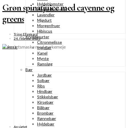
Hyldeblomster
Grøn spinatjuice med cayenne og
Purløgsblomster
Lavendler
greens
Mjødurt
Morgenfruer
Hibiscus
Trine Ellegaard
Krydderurter
24. februar 2025
Citronmelisse
Ingefær
SE MERE
Kanel
Mynte
Ramsløg
Bær
Jordbær
Solbær
Ribs
Hindbær
Stikkelsbær
Kirsebær
Blåbær
Brombær
Rønnebær
Hyldebær
Ansigtet