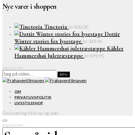
Nye varer i shoppen
Tinctoria
kr.
400,00
Dottir
Winter stories fox lysestage
kr.
349,95
Kähler
Hammershøi Juletræstæppe
kr.
499,95
Søg på siden:
SØG
OM
PRIVATLIVSPOLITIK
LIVSSTILSSHOP
God næring til krop og sjæl
Søg på siden: