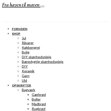
Fra haven til maven
FORSIDEN
SHOP
Jul
Råvarer
Køkkengrej
Bolig
DIY skønhedspleje
Bæredygtig skønhedspleje
DIY
Keramik
Garn
Uld
OPSKRIFTER
Bagværk
Gærbrød
Boller
Madbrød
Rugbrød