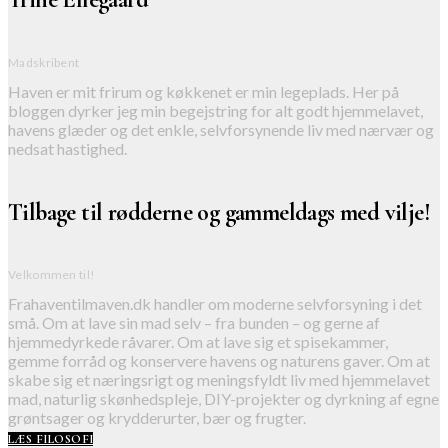
Madskribent
Haven er mit frirum og køkkenet er min legeplads. Her på
bloggen dyrker jeg min begejstring for alt godt hjemmelavet,
havens glæder og det enkle, selvforsynende liv med nærvær og
nedsat hastighed.
Tilbage til rødderne og gammeldags med vilje!
Velkommen til!
Frahaventilmaven.dk handler om moderne selvforsyning i det
små. Om at lave sin mad selv – fra bunden – og gerne af
hjemmedyrkede råvarer. Om at lave sig et spisekammer,
gemme forråd og konservere havens og naturens gaver. Om at
skabe sig et næringsrigt og meningsfyldt liv med hjemmelavet
mad, naturlig skønhedspleje, DIY-projekter og dyrkning af egne
grøntsager og krydderurter, bær og frugter.
LÆS FILOSOFI