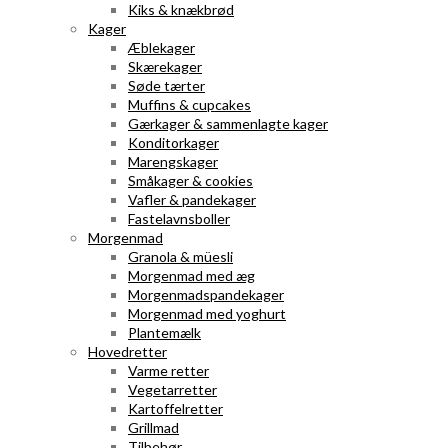
Kiks & knækbrød
Kager
Æblekager
Skærekager
Søde tærter
Muffins & cupcakes
Gærkager & sammenlagte kager
Konditorkager
Marengskager
Småkager & cookies
Vafler & pandekager
Fastelavnsboller
Morgenmad
Granola & müesli
Morgenmad med æg
Morgenmadspandekager
Morgenmad med yoghurt
Plantemælk
Hovedretter
Varme retter
Vegetarretter
Kartoffelretter
Grillmad
Tilbehør