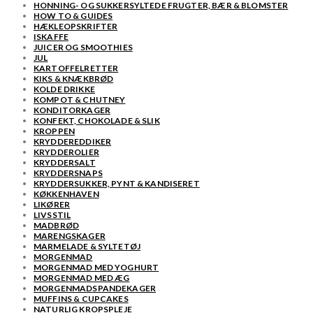
HONNING- OG SUKKERSYLTEDE FRUGTER, BÆR & BLOMSTER
HOW TO & GUIDES
HÆKLEOPSKRIFTER
ISKAFFE
JUICER OG SMOOTHIES
JUL
KARTOFFELRETTER
KIKS & KNÆKBRØD
KOLDE DRIKKE
KOMPOT & CHUTNEY
KONDITORKAGER
KONFEKT, CHOKOLADE & SLIK
KROPPEN
KRYDDEREDDIKER
KRYDDEROLIER
KRYDDERSALT
KRYDDERSNAPS
KRYDDERSUKKER, PYNT & KANDISERET
KØKKENHAVEN
LIKØRER
LIVSSTIL
MADBRØD
MARENGSKAGER
MARMELADE & SYLTETØJ
MORGENMAD
MORGENMAD MED YOGHURT
MORGENMAD MED ÆG
MORGENMADSPANDEKAGER
MUFFINS & CUPCAKES
NATURLIG KROPSPLEJE