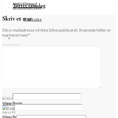
Sophia Ellegaard
Tørret ramsløg
30. december 2024
Skriv et svar
8. april 2022
Din e-mailadresse vil ikke blive publiceret.
Krævede felter er
markeret med
*
Kommentar
*
Syltede hele ramsløgblomsterknopper
8. april 2020
Forår
Navn
*
KOLDE DRIKKE
View Posts
E-mail
*
ISKAFFE
View Posts
Websted