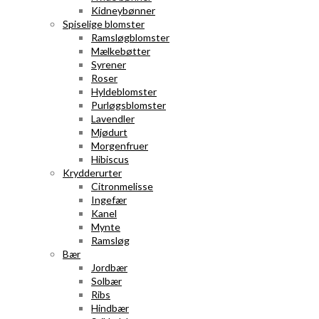
Kidneybønner
Spiselige blomster
Ramsløgblomster
Mælkebøtter
Syrener
Roser
Hyldeblomster
Purløgsblomster
Lavendler
Mjødurt
Morgenfruer
Hibiscus
Krydderurter
Citronmelisse
Ingefær
Kanel
Mynte
Ramsløg
Bær
Jordbær
Solbær
Ribs
Hindbær