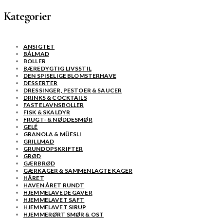
Kategorier
ANSIGTET
BÅLMAD
BOLLER
BÆREDYGTIG LIVSSTIL
DEN SPISELIGE BLOMSTERHAVE
DESSERTER
DRESSINGER, PESTOER & SAUCER
DRINKS & COCKTAILS
FASTELAVNSBOLLER
FISK & SKALDYR
FRUGT- & NØDDESMØR
GELÉ
GRANOLA & MÜESLI
GRILLMAD
GRUNDOPSKRIFTER
GRØD
GÆRBRØD
GÆRKAGER & SAMMENLAGTE KAGER
HÅRET
HAVEN ÅRET RUNDT
HJEMMELAVEDE GAVER
HJEMMELAVET SAFT
HJEMMELAVET SIRUP
HJEMMERØRT SMØR & OST