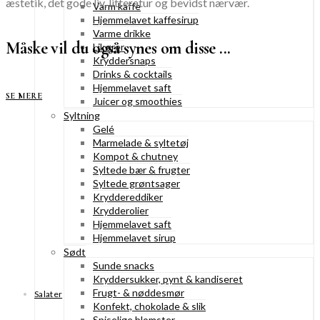
æstetik, det gode liv, litteratur og bevidst nærvær.
Varm kaffe
Hjemmelavet kaffesirup
Varme drikke
Måske vil du også synes om disse ...
Likører
Kryddersnaps
Drinks & cocktails
Hjemmelavet saft
SE MERE
Juicer og smoothies
Syltning
Gelé
Marmelade & syltetøj
Kompot & chutney
Syltede bær & frugter
Syltede grøntsager
Kryddereddiker
Krydderolier
Hjemmelavet saft
Hjemmelavet sirup
Sødt
Sunde snacks
Kryddersukker, pynt & kandiseret
Frugt- & nøddesmør
Salater
Konfekt, chokolade & slik
Spiselige blomster