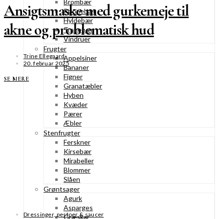
Brombær
Ansigtsmaske med gurkemeje til
Rønnebær
Hyldebær
akne og problematisk hud
Tranebær
Vindruer
Frugter
Trine Ellegaard
Appelsiner
20. februar 2025
Bananer
Figner
SE MERE
Granatæbler
Hyben
Kvæder
Pærer
Æbler
Stenfrugter
Ferskner
Kirsebær
Mirabeller
Blommer
Slåen
Grøntsager
Agurk
Asparges
Dressinger, pestoer & saucer
Græskar