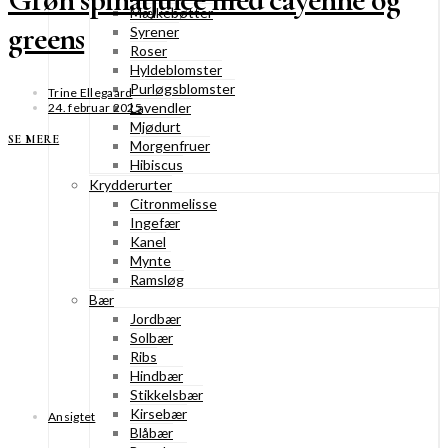
Mælkebøtter
greens
Syrener
Roser
Hyldeblomster
Purløgsblomster
Trine Ellegaard
Lavendler
24. februar 2025
Mjødurt
SE MERE
Morgenfruer
Hibiscus
Krydderurter
Citronmelisse
Ingefær
Kanel
Mynte
Ramsløg
Bær
Jordbær
Solbær
Ribs
Hindbær
Stikkelsbær
Kirsebær
Ansigtet
Blåbær