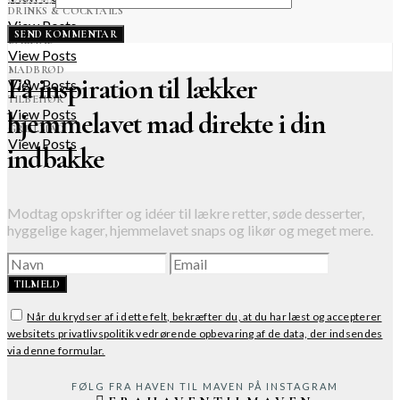
DRINKS & COCKTAILS
View Posts
BÅLMAD
View Posts
MADBRØD
Få inspiration til lækker
View Posts
TILBEHØR
View Posts
hjemmelavet mad direkte i din
GRILLMAD
View Posts
indbakke
Modtag opskrifter og idéer til lækre retter, søde desserter,
hyggelige kager, hjemmelavet snaps og likør og meget mere.
TILMELD
Når du krydser af i dette felt, bekræfter du, at du har læst og accepterer
websitets privatlivspolitik vedrørende opbevaring af de data, der indsendes
via denne formular.
FØLG FRA HAVEN TIL MAVEN PÅ INSTAGRAM