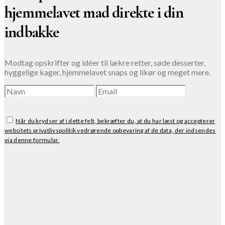
hjemmelavet mad direkte i din
indbakke
Modtag opskrifter og idéer til lækre retter, søde desserter,
hyggelige kager, hjemmelavet snaps og likør og meget mere.
TILMELD
Når du krydser af i dette felt, bekræfter du, at du har læst og accepterer
websitets privatlivspolitik vedrørende opbevaring af de data, der indsendes
via denne formular.