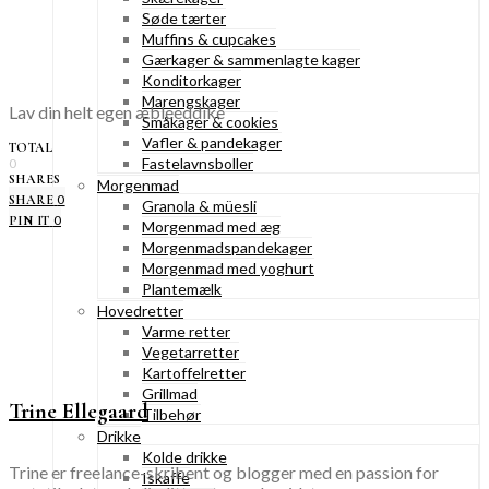
Søde tærter
Muffins & cupcakes
Gærkager & sammenlagte kager
Konditorkager
Marengskager
Lav din helt egen æbleeddike
Småkager & cookies
Vafler & pandekager
TOTAL
Fastelavnsboller
0
SHARES
Morgenmad
0
SHARE
Granola & müesli
0
PIN IT
Morgenmad med æg
Morgenmadspandekager
Morgenmad med yoghurt
Plantemælk
Hovedretter
Varme retter
Vegetarretter
Kartoffelretter
Grillmad
Trine Ellegaard
Tilbehør
Drikke
Kolde drikke
Trine er freelance-skribent og blogger med en passion for
Iskaffe