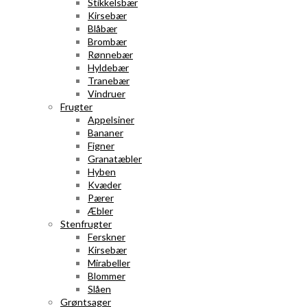
Stikkelsbær
Kirsebær
Blåbær
Brombær
Rønnebær
Hyldebær
Tranebær
Vindruer
Frugter
Appelsiner
Bananer
Figner
Granatæbler
Hyben
Kvæder
Pærer
Æbler
Stenfrugter
Ferskner
Kirsebær
Mirabeller
Blommer
Slåen
Grøntsager