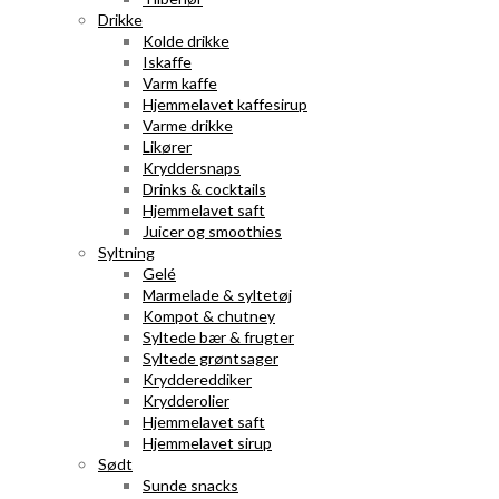
Drikke
Kolde drikke
Iskaffe
Varm kaffe
Hjemmelavet kaffesirup
Varme drikke
Likører
Kryddersnaps
Drinks & cocktails
Hjemmelavet saft
Juicer og smoothies
Syltning
Gelé
Marmelade & syltetøj
Kompot & chutney
Syltede bær & frugter
Syltede grøntsager
Kryddereddiker
Krydderolier
Hjemmelavet saft
Hjemmelavet sirup
Sødt
Sunde snacks