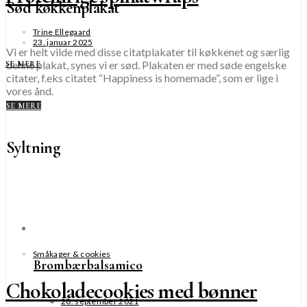
Sød køkkenplakat
Trine Ellegaard
23. januar 2025
Vi er helt vilde med disse citatplakater til køkkenet og særlig
denne plakat, synes vi er sød. Plakaten er med søde engelske
SE MERE
citater, f.eks citatet “Happiness is homemade”, som er lige i
vores ånd.
SE MERE
Syltning
Småkager & cookies
Brombærbalsamico
Chokoladecookies med bønner
28. september 2021