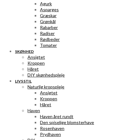
Agurk
Asparges
Græskar
Grønkål
Rabarber
Radiser
Rødbeder
Tomater
SKØNHED
Ansigtet
Kroppen
Håret
DIY skønhedspleje
LIVSSTIL
Naturlig kropspleje
Ansigtet
Kroppen
Håret
Haven
Haven året rundt
Den spiselige blomsterhave
Rosenhaven
Prydhaven