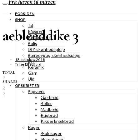
Fra haven til maven
FORSIDEN
SHOP
Jul
aebleeddike 3
Råvarer
Køkkengrej
Bolig
DIY skønhedspleje
Bæredygtig skønhedspleje
18. oktober 2018
DIY
Trine Ellegaard
Keramik
TOTAL
Garn
0
Uld
SHARES
OPSKRIFTER
0
Bagværk
0
Gærbrød
Boller
Madbrød
Rugbrød
Kiks & knækbrød
Kager
Æblekager
Skærekager