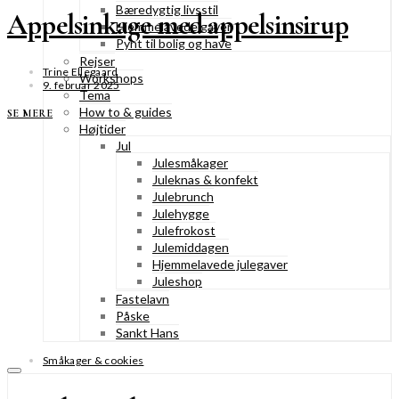
Bæredygtig livsstil
Appelsinkage med appelsinsirup
Hjemmelavede gaver
Pynt til bolig og have
Rejser
Trine Ellegaard
Workshops
9. februar 2025
Tema
How to & guides
SE MERE
Højtider
Jul
Julesmåkager
Juleknas & konfekt
Julebrunch
Julehygge
Julefrokost
Julemiddagen
Hjemmelavede julegaver
Juleshop
Fastelavn
Påske
Sankt Hans
Småkager & cookies