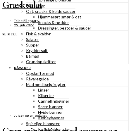
Græsk salat
Desserter
Ost, snacks & kolde saucer
Hjemmerørt smør & ost
Trine Ellegaard
Snacks & nødder
29. juli 2026
Dressinger, pestoer & saucer
Fisk & skaldyr
SE MERE
Salater
Supper
Kryddersalt
Bålmad
Grundopskrifter
RÅVARER
Opskrifter med
Råvareguide
Mad med bælgfrugter
Linser
Kikærter
Cannellinibønner
Sorte bønner
Hvide bønner
Juicer og smoothies
Kidneybønner
Spiselige blomster
Grøn spinatjuice med cayenne og
Ramsløgblomster