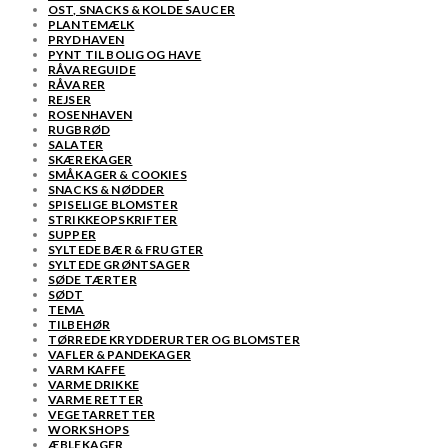
OST, SNACKS & KOLDE SAUCER
PLANTEMÆLK
PRYDHAVEN
PYNT TIL BOLIG OG HAVE
RÅVAREGUIDE
RÅVARER
REJSER
ROSENHAVEN
RUGBRØD
SALATER
SKÆREKAGER
SMÅKAGER & COOKIES
SNACKS & NØDDER
SPISELIGE BLOMSTER
STRIKKEOPSKRIFTER
SUPPER
SYLTEDE BÆR & FRUGTER
SYLTEDE GRØNTSAGER
SØDE TÆRTER
SØDT
TEMA
TILBEHØR
TØRREDE KRYDDERURTER OG BLOMSTER
VAFLER & PANDEKAGER
VARM KAFFE
VARME DRIKKE
VARME RETTER
VEGETARRETTER
WORKSHOPS
ÆBLEKAGER