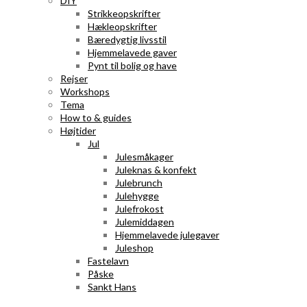
DIY
Strikkeopskrifter
Hækleopskrifter
Bæredygtig livsstil
Hjemmelavede gaver
Pynt til bolig og have
Rejser
Workshops
Tema
How to & guides
Højtider
Jul
Julesmåkager
Juleknas & konfekt
Julebrunch
Julehygge
Julefrokost
Julemiddagen
Hjemmelavede julegaver
Juleshop
Fastelavn
Påske
Sankt Hans