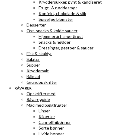
Kryddersukker, pynt & kandiseret
Frugt- & nøddesmør
Konfekt, chokolade & slik
Spiselige blomster
Desserter
Ost, snacks & kolde saucer
Hjemmerørt smør & ost
Snacks & nødder
Dressinger, pestoer & saucer
Fisk & skaldyr
Salater
Supper
Kryddersalt
Bålmad
Grundopskrifter
RÅVARER
Opskrifter med
Råvareguide
Mad med bælgfrugter
Linser
Kikærter
Cannellinibønner
Sorte bønner
Hvide bønner