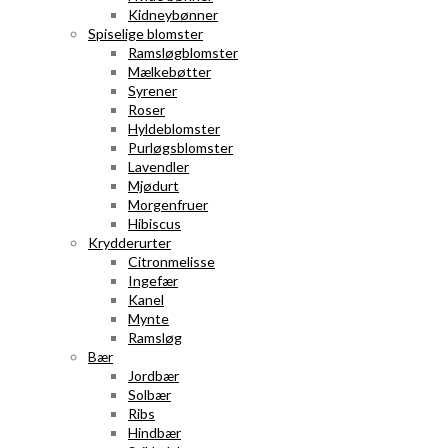
Kidneybønner
Spiselige blomster
Ramsløgblomster
Mælkebøtter
Syrener
Roser
Hyldeblomster
Purløgsblomster
Lavendler
Mjødurt
Morgenfruer
Hibiscus
Krydderurter
Citronmelisse
Ingefær
Kanel
Mynte
Ramsløg
Bær
Jordbær
Solbær
Ribs
Hindbær