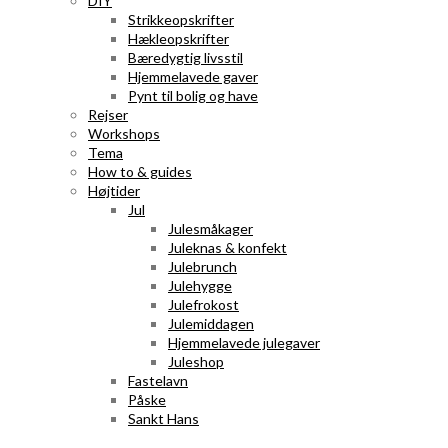
DIY
Strikkeopskrifter
Hækleopskrifter
Bæredygtig livsstil
Hjemmelavede gaver
Pynt til bolig og have
Rejser
Workshops
Tema
How to & guides
Højtider
Jul
Julesmåkager
Juleknas & konfekt
Julebrunch
Julehygge
Julefrokost
Julemiddagen
Hjemmelavede julegaver
Juleshop
Fastelavn
Påske
Sankt Hans