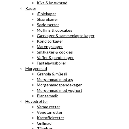
Kiks & knækbrød
Kager
Æblekager
Skærekager
Søde tærter
Muffins & cupcakes
Gærkager & sammenlagte kager
Konditorkager
Marengskager
Småkager & cookies
Vafler & pandekager
Fastelavnsboller
Morgenmad
Granola & müesli
Morgenmad med æg
Morgenmadspandekager
Morgenmad med yoghurt
Plantemælk
Hovedretter
Varme retter
Vegetarretter
Kartoffelretter
Grillmad
Tilbehør