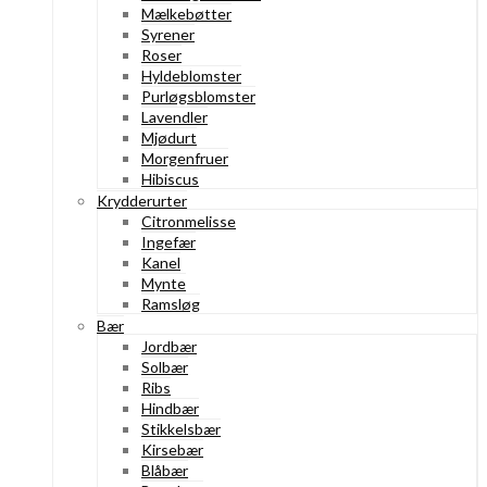
Mælkebøtter
Syrener
Roser
Hyldeblomster
Purløgsblomster
Lavendler
Mjødurt
Morgenfruer
Hibiscus
Krydderurter
Citronmelisse
Ingefær
Kanel
Mynte
Ramsløg
Bær
Jordbær
Solbær
Ribs
Hindbær
Stikkelsbær
Kirsebær
Blåbær