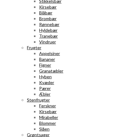
Stikkelsbær
Kirsebær
Blåbær
Brombær
Rønnebær
Hyldebær
Tranebær
Vindruer
Frugter
Appelsiner
Bananer
Figner
Granatæbler
Hyben
Kvæder
Pærer
Æbler
Stenfrugter
Ferskner
Kirsebær
Mirabeller
Blommer
Slåen
Grøntsager