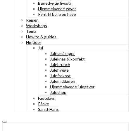
Bæredygtig livsstil
Hjemmelavede gaver
Pynt til bolig og have
Rejser
Workshops
Tema
How to & guides
Højtider
Jul
Julesmåkager
Juleknas & konfekt
Julebrunch
Julehygge
Julefrokost
Julemiddagen
Hjemmelavede julegaver
Juleshop
Fastelavn
Påske
Sankt Hans