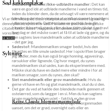
Sød køkkenplakat
Udblødte mandler/ikke-udblødte mandler:
Det kan
være en god idé at udbløde mandlerne i vand en times tid,
inden du blender dem, da de selvsagt vil være nemmere at
blende og dermed nemmere at opnå en cremet konsistens
Vi er helt vilde med disse citatplakater til køkkenet og særlig
i din mandelmælk. Dette er især en god idé, hvis din
denne plakat, synes vi er sød. Plakaten er med søde engelske
blender ikke er så stærk eller du har tiden til det. I en travl
citater, f.eks citatet “Happiness is homemade”, som er lige i
hverdag er det måske svært at få til at lade sig gøre, og du
vores ånd.
kan sagtens lave mandelmælk uden at udbløde mandlerne
SE MERE
– det gør jeg.
Sødestof:
Mandenmælken smager bedst, hvis den
tilsættes en lille smule sødestof. Her i opskriften bruger
Syltning
jeg dadler, men du kan også bruge honning, agavesirup,
rørsukker eller lignende. Og hvor meget, du synes
mandelmælken skal sødes, kan du eksperimentere med.
Måske skal du have en dadel mere eller mindre i for at
mælken smager, som du synes, den skal?
Siet mandelmælk eller grov mandelmælk:
Hvis du
gerne vil have en fin og glat mandelmælk, skal du si den.
Det gør du ved at hælde den blendede mælk gennem et
ostelærred, som du lægger i en si. Men du kan sagtens
bruge mandelmælken usiet – faktisk er den grove
Reine Claude blommemarmelade
mandelmælk enormt lækker at bruge i morgenmaden
uanset, om det er grød, overnight oats eller en