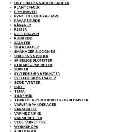
OST, SNACKS & KOLDE SAUCER
PLANTEMÆLK
PRYDHAVEN
PYNT TIL BOLIG OG HAVE
RÅVAREGUIDE
RÅVARER
REJSER
ROSENHAVEN
RUGBRØD
SALATER
SKÆREKAGER
SMÅKAGER & COOKIES
SNACKS & NØDDER
SPISELIGE BLOMSTER
STRIKKEOPSKRIFTER
SUPPER
SYLTEDE BÆR & FRUGTER
SYLTEDE GRØNTSAGER
SØDE TÆRTER
SØDT
TEMA
TILBEHØR
TØRREDE KRYDDERURTER OG BLOMSTER
VAFLER & PANDEKAGER
VARM KAFFE
VARME DRIKKE
VARME RETTER
VEGETARRETTER
WORKSHOPS
ÆBLEKAGER