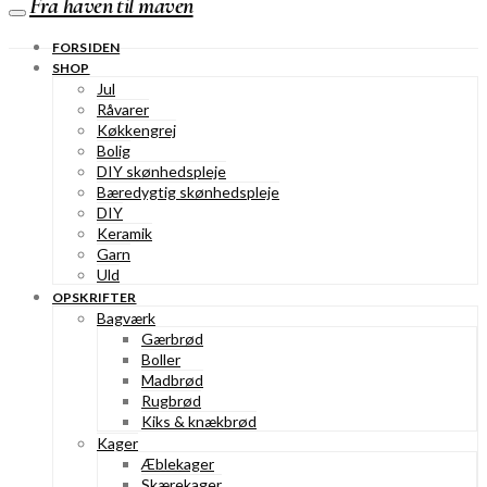
Fra haven til maven
FORSIDEN
SHOP
Jul
Råvarer
Køkkengrej
Bolig
DIY skønhedspleje
Bæredygtig skønhedspleje
DIY
Keramik
Garn
Uld
OPSKRIFTER
Bagværk
Gærbrød
Boller
Madbrød
Rugbrød
Kiks & knækbrød
Kager
Æblekager
Skærekager