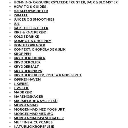
HONNING- OG SUKKERSYLTEDE FRUGTER, BÆR & BLOMSTER
HOW TO & GUIDES
HÆKLEOPSKRIFTER
ISKAFFE
JUICER OG SMOOTHIES
JUL
KARTOFFELRETTER
KIKS & KNÆKBRØD
KOLDE DRIKKE
KOMPOT & CHUTNEY
KONDITORKAGER
KONFEKT, CHOKOLADE & SLIK
KROPPEN
KRYDDEREDDIKER
KRYDDEROLIER
KRYDDERSALT
KRYDDERSNAPS
KRYDDERSUKKER, PYNT & KANDISERET
KØKKENHAVEN
LIKØRER
LIVSSTIL
MADBRØD
MARENGSKAGER
MARMELADE & SYLTETØJ
MORGENMAD
MORGENMAD MED YOGHURT
MORGENMAD MED ÆG
MORGENMADSPANDEKAGER
MUFFINS & CUPCAKES
NATURLIG KROPSPLEJE