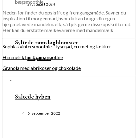
bærsmoothie.
27. august 2024
Neden for finder du opskrift og fremgangsmåde. Savner du
inspiration til morgenmad, hvor du kan bruge din egen
hjemmelavede mandelmælk, så tjek gerne disse opskrifter ud.
Her kan du erstatte mælkevarerne med mandelmælk:
Syltede ramsløgblomster
Sophias vintersmoothie – lyserød, cremet og lækker
Himmelsk hindbærsmoothie
21. april 2020
Granola med abrikoser og chokolade
Saltede hyben
6. september 2022