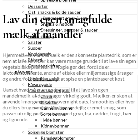
Desserter
Ost, snacks & kolde saucer
Lav din egen smagfulde
Hjemmerørt smør & ost
Snacks & nødder
mælk af mandler
Dressinger, pestoer & saucer
Fisk & skaldyr
Salater
Supper
Kryddersalt
Hjemmelavet mandelmælk er den skønneste plantedrik, som er
Bålmad
nem at lave selv. Der kan være mange grunde til at lave sin egen
Grundopskrifter
vegetabilske plantedrik. Nogle gør det, fordi de er
laktoseintolerente, andre af etiske eller miljømæssige årsager
RÅVARER
og andre, fordi de har valgt at spise en plantebaseret kost.
Opskrifter med
Råvareguide
Uanset hvad, så er en god grund til at lave sin egen
Mad med bælgfrugter
mandelmælk, at den smager virkelig godt. Mælken er skøn at
Linser
anvende i morgengrøden, overnight oats, i smoothies eller hvor
Kikærter
du ellers bruger mælk. Den har en dejlig cremet smag, som
Cannellinibønner
passer utrolig godt sammen med gryn, frø, nødder, frugt, bær
Sorte bønner
og lignende.
Hvide bønner
Kidneybønner
Spiselige blomster
Ramsløgblomster