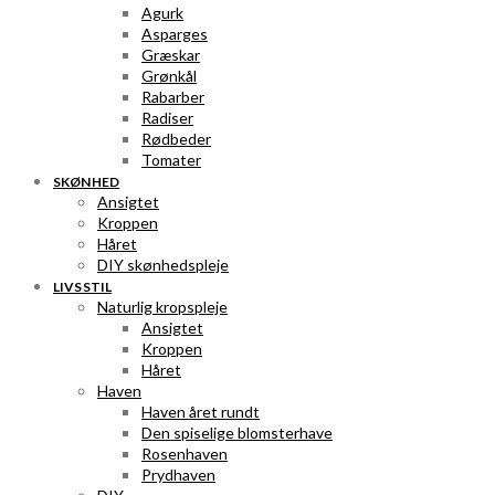
Agurk
Asparges
Græskar
Grønkål
Rabarber
Radiser
Rødbeder
Tomater
SKØNHED
Ansigtet
Kroppen
Håret
DIY skønhedspleje
LIVSSTIL
Naturlig kropspleje
Ansigtet
Kroppen
Håret
Haven
Haven året rundt
Den spiselige blomsterhave
Rosenhaven
Prydhaven