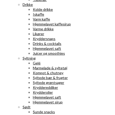
Drikke
Kolde drikke
Iskaffe
Varm kaffe
Hjemmelavet kaffesirup
Varme drikke
Likører
Kryddersnaps
Drinks & cocktails
Hjemmelavet saft
Juicer og smoothies
Syltning
Gelé
Marmelade & syltetøj
Kompot & chutney
Syltede bær & frugter
Syltede grøntsager
Kryddereddiker
Krydderolier
Hjemmelavet saft
Hjemmelavet sirup
Sødt
Sunde snacks