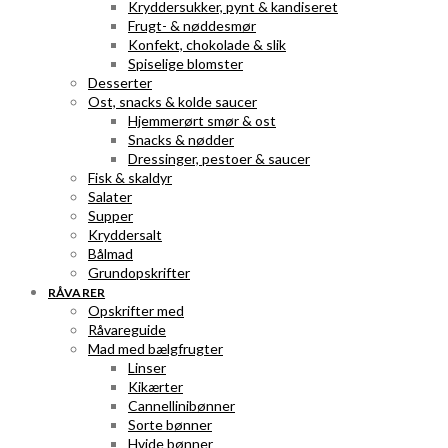
Kryddersukker, pynt & kandiseret
Frugt- & nøddesmør
Konfekt, chokolade & slik
Spiselige blomster
Desserter
Ost, snacks & kolde saucer
Hjemmerørt smør & ost
Snacks & nødder
Dressinger, pestoer & saucer
Fisk & skaldyr
Salater
Supper
Kryddersalt
Bålmad
Grundopskrifter
RÅVARER
Opskrifter med
Råvareguide
Mad med bælgfrugter
Linser
Kikærter
Cannellinibønner
Sorte bønner
Hvide bønner