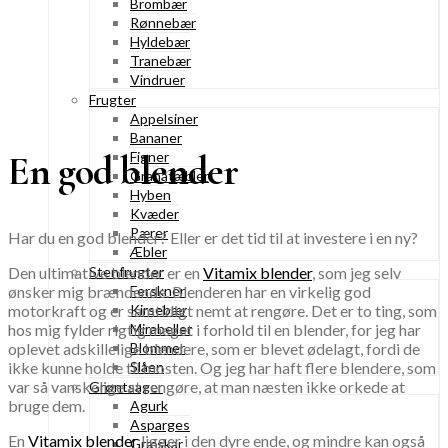
Brombær
Rønnebær
Hyldebær
Tranebær
Vindruer
Frugter
Appelsiner
Bananer
En god blender
Figner
Granatæbler
Hyben
Kvæder
Pærer
Har du en god blender? Eller er det tid til at investere i en ny?
Æbler
Stenfrugter
Den ultimative blender er en
Vitamix blender
, som jeg selv
Ferskner
ønsker mig brændende. Blenderen har en virkelig god
Kirsebær
motorkraft og er samtidigt nemt at rengøre. Det er to ting, som
Mirabeller
hos mig fylder rigtig meget i forhold til en blender, for jeg har
Blommer
oplevet adskillelige blendere, som er blevet ødelagt, fordi de
Slåen
ikke kunne holde til mosten. Og jeg har haft flere blendere, som
var så vanskelige at rengøre, at man næsten ikke orkede at
Grøntsager
bruge dem.
Agurk
Asparges
En
Vitamix blender
ligger i den dyre ende, og mindre kan også
Græskar