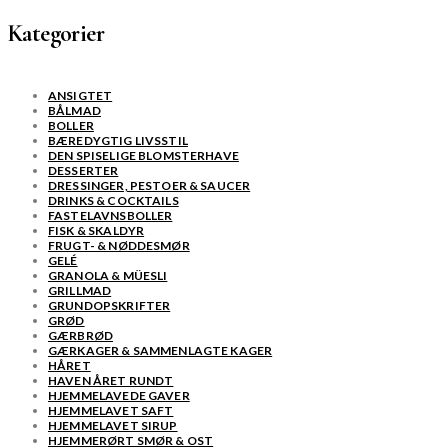
Kategorier
ANSIGTET
BÅLMAD
BOLLER
BÆREDYGTIG LIVSSTIL
DEN SPISELIGE BLOMSTERHAVE
DESSERTER
DRESSINGER, PESTOER & SAUCER
DRINKS & COCKTAILS
FASTELAVNSBOLLER
FISK & SKALDYR
FRUGT- & NØDDESMØR
GELÉ
GRANOLA & MÜESLI
GRILLMAD
GRUNDOPSKRIFTER
GRØD
GÆRBRØD
GÆRKAGER & SAMMENLAGTE KAGER
HÅRET
HAVEN ÅRET RUNDT
HJEMMELAVEDE GAVER
HJEMMELAVET SAFT
HJEMMELAVET SIRUP
HJEMMERØRT SMØR & OST