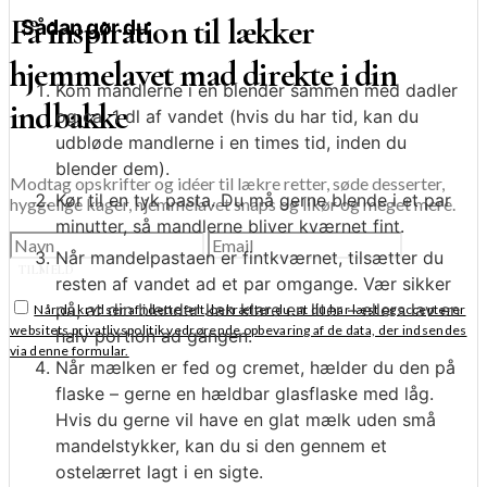
Få inspiration til lækker
Sådan gør du
hjemmelavet mad direkte i din
Kom mandlerne i en blender sammen med dadler
indbakke
og ca. 1 dl af vandet (hvis du har tid, kan du
udbløde mandlerne i en times tid, inden du
blender dem).
Modtag opskrifter og idéer til lækre retter, søde desserter,
Kør til en tyk pasta. Du må gerne blende i et par
hyggelige kager, hjemmelavet snaps og likør og meget mere.
minutter, så mandlerne bliver kværnet fint.
Når mandelpastaen er fintkværnet, tilsætter du
TILMELD
resten af vandet ad et par omgange. Vær sikker
på, at din blender kan klare en liter – ellers lav en
Når du krydser af i dette felt, bekræfter du, at du har læst og accepterer
websitets privatlivspolitik vedrørende opbevaring af de data, der indsendes
halv portion ad gangen.
via denne formular.
Når mælken er fed og cremet, hælder du den på
flaske – gerne en hældbar glasflaske med låg.
Hvis du gerne vil have en glat mælk uden små
mandelstykker, kan du si den gennem et
ostelærret lagt i en sigte.