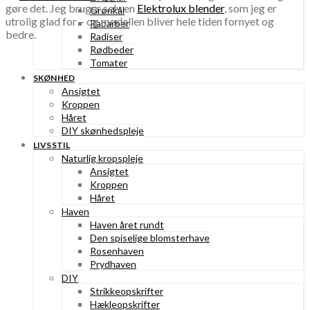
gøre det. Jeg bruger selv en
Elektrolux blender
, som jeg er
Grønkål
utrolig glad for – og modellen bliver hele tiden fornyet og
Rabarber
bedre.
Radiser
Rødbeder
Tomater
SKØNHED
Ansigtet
Kroppen
Håret
DIY skønhedspleje
LIVSSTIL
Naturlig kropspleje
Ansigtet
Kroppen
Håret
Haven
Haven året rundt
Den spiselige blomsterhave
Rosenhaven
Prydhaven
DIY
Strikkeopskrifter
Hækleopskrifter