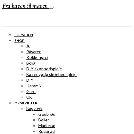
Fra haven til maven
FORSIDEN
SHOP
Jul
Råvarer
Køkkengrej
Bolig
DIY skønhedspleje
Bæredygtig skønhedspleje
DIY
Keramik
Garn
Uld
OPSKRIFTER
Bagværk
Gærbrød
Boller
Madbrød
Rugbrød