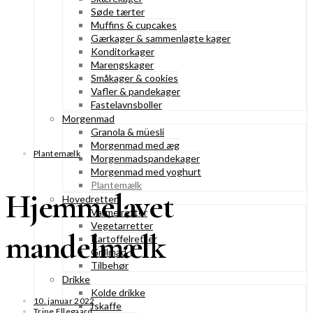
Søde tærter
Muffins & cupcakes
Gærkager & sammenlagte kager
Konditorkager
Marengskager
Småkager & cookies
Vafler & pandekager
Fastelavnsboller
Morgenmad
Granola & müesli
Morgenmad med æg
Plantemælk
Morgenmadspandekager
Morgenmad med yoghurt
Plantemælk
Hjemmelavet
Hovedretter
Varme retter
Vegetarretter
mandelmælk
Kartoffelretter
Grillmad
Tilbehør
Drikke
Kolde drikke
10. januar 2022
Iskaffe
Trine Ellegaard