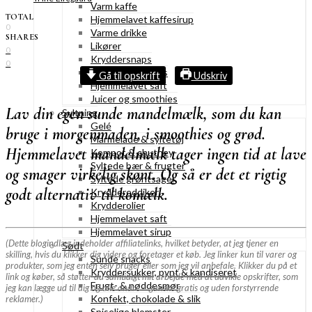
Varm kaffe
TOTAL
Hjemmelavet kaffesirup
0
Varme drikke
SHARES
Likører
0
Kryddersnaps
0
Drinks & cocktails
Gå til opskrift
Udskriv
Hjemmelavet saft
Juicer og smoothies
Lav din egen sunde mandelmælk, som du kan
Syltning
Gelé
bruge i morgenmaden, i smoothies og grød.
Marmelade & syltetøj
Hjemmelavet mandelmælk tager ingen tid at lave
Kompot & chutney
Syltede bær & frugter
og smager virkelig skønt. Og så er det et rigtig
Syltede grøntsager
godt alternativ til komælk.
Kryddereddiker
Krydderolier
Hjemmelavet saft
Hjemmelavet sirup
(Dette blogindlæg indeholder affiliatelinks, hvilket betyder, at jeg tjener en
Sødt
skilling, hvis du klikker dig videre og foretager et køb. Jeg linker kun til varer og
Sunde snacks
produkter, som jeg enten selv bruger eller som jeg vil anbefale. Klikker du på et
Kryddersukker, pynt & kandiseret
link og køber, så støtter du samtidigt mit arbejde med at udvikle opskrifter, som
Frugt- & nøddesmør
jeg kan lægge ud til dig og alle andre – ganske gratis og uden forstyrrende
Konfekt, chokolade & slik
reklamer.)
Spiselige blomster