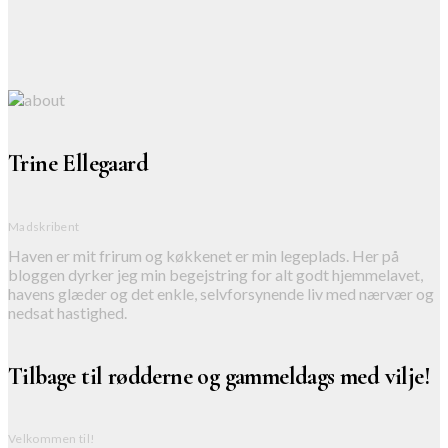
Trine Ellegaard
Madskribent
Haven er mit frirum og køkkenet er min legeplads. Her på
bloggen dyrker jeg min begejstring for alt godt hjemmelavet,
havens glæder og det enkle, selvforsynende liv med nærvær og
nedsat hastighed.
Tilbage til rødderne og gammeldags med vilje!
Velkommen til!