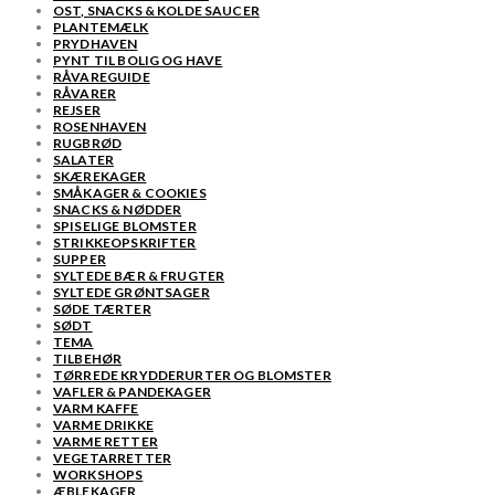
OST, SNACKS & KOLDE SAUCER
PLANTEMÆLK
PRYDHAVEN
PYNT TIL BOLIG OG HAVE
RÅVAREGUIDE
RÅVARER
REJSER
ROSENHAVEN
RUGBRØD
SALATER
SKÆREKAGER
SMÅKAGER & COOKIES
SNACKS & NØDDER
SPISELIGE BLOMSTER
STRIKKEOPSKRIFTER
SUPPER
SYLTEDE BÆR & FRUGTER
SYLTEDE GRØNTSAGER
SØDE TÆRTER
SØDT
TEMA
TILBEHØR
TØRREDE KRYDDERURTER OG BLOMSTER
VAFLER & PANDEKAGER
VARM KAFFE
VARME DRIKKE
VARME RETTER
VEGETARRETTER
WORKSHOPS
ÆBLEKAGER