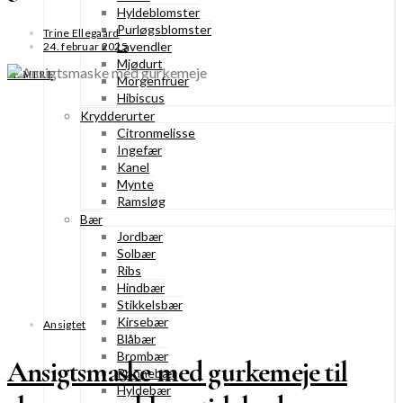
Hyldeblomster
Purløgsblomster
Trine Ellegaard
Lavendler
24. februar 2025
Mjødurt
SE MERE
Morgenfruer
Hibiscus
Krydderurter
Citronmelisse
Ingefær
Kanel
Mynte
Ramsløg
Bær
Jordbær
Solbær
Ribs
Hindbær
Stikkelsbær
Kirsebær
Ansigtet
Blåbær
Brombær
Ansigtsmaske med gurkemeje til
Rønnebær
Hyldebær