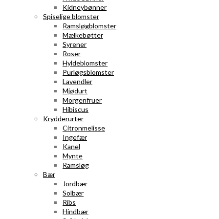
Kidneybønner
Spiselige blomster
Ramsløgblomster
Mælkebøtter
Syrener
Roser
Hyldeblomster
Purløgsblomster
Lavendler
Mjødurt
Morgenfruer
Hibiscus
Krydderurter
Citronmelisse
Ingefær
Kanel
Mynte
Ramsløg
Bær
Jordbær
Solbær
Ribs
Hindbær