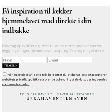
Få inspiration til lækker
hjemmelavet mad direkte i din
indbakke
Modtag opskrifter og idéer til lækre retter, søde desserter,
hyggelige kager, hjemmelavet snaps og likør og meget mere.
TILMELD
Når du krydser af i dette felt, bekræfter du, at du har læst og accepterer
websitets privatlivspolitik vedrørende opbevaring af de data, der indsendes
via denne formular.
FØLG FRA HAVEN TIL MAVEN PÅ INSTAGRAM
FRAHAVENTILMAVEN