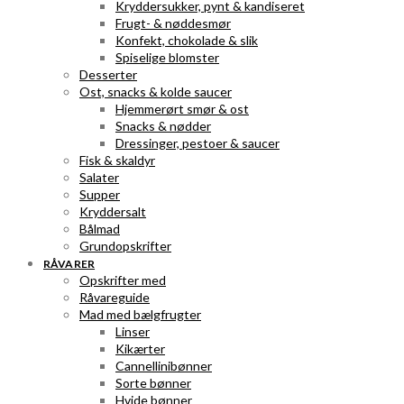
Kryddersukker, pynt & kandiseret
Frugt- & nøddesmør
Konfekt, chokolade & slik
Spiselige blomster
Desserter
Ost, snacks & kolde saucer
Hjemmerørt smør & ost
Snacks & nødder
Dressinger, pestoer & saucer
Fisk & skaldyr
Salater
Supper
Kryddersalt
Bålmad
Grundopskrifter
RÅVARER
Opskrifter med
Råvareguide
Mad med bælgfrugter
Linser
Kikærter
Cannellinibønner
Sorte bønner
Hvide bønner