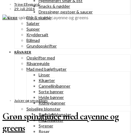
Hjemmerørt smør & ost
Trine Ellegaard
Snacks & nødder
29. juli 2026
Dressinger, pestoer & saucer
Fisk & skaldyr
SE MERE
Salater
Supper
Kryddersalt
Bålmad
Grundopskrifter
RÅVARER
Opskrifter med
Råvareguide
Mad med bælgfrugter
Linser
Kikærter
Cannellinibønner
Sorte bønner
Hvide bønner
Juicer og smoothies
Kidneybønner
Spiselige blomster
Grøn spinatjuice med cayenne og
Ramsløgblomster
Mælkebøtter
greens
Syrener
Roser