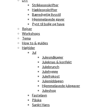
DIY
Strikkeopskrifter
Hækleopskrifter
Bæredygtig livsstil
Hjemmelavede gaver
Pynt til bolig og have
Rejser
Workshops
Tema
How to & guides
Højtider
Jul
Julesmåkager
Juleknas & konfekt
Julebrunch
Julehygge
Julefrokost
Julemiddagen
Hjemmelavede julegaver
Juleshop
Fastelavn
Påske
Sankt Hans