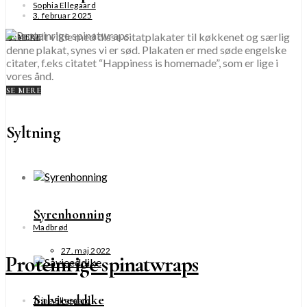
Sophia Ellegaard
3. februar 2025
Vi er helt vilde med disse citatplakater til køkkenet og særlig
SE MERE
denne plakat, synes vi er sød. Plakaten er med søde engelske
citater, f.eks citatet “Happiness is homemade”, som er lige i
vores ånd.
SE MERE
Syltning
Syrenhonning
Madbrød
27. maj 2022
Proteinrige spinatwraps
Salvieeddike
Trine Ellegaard