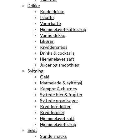
Drikke
Kolde drikke
Iskaffe
Varm kaffe
Hjemmelavet kaffesirup
Varme drikke
Likører
Kryddersnaps
Drinks & cocktails
Hjemmelavet saft
Juicer og smoothies
Syltning
Gelé
Marmelade & syltetøj
Kompot & chutney
Syltede bær & frugter
Syltede grøntsager
Kryddereddiker
Krydderolier
Hjemmelavet saft
Hjemmelavet sirup
Sødt
Sunde snacks