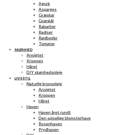
Agurk
Asparges
Græskar
Grønkål
Rabarber
Radiser
Rødbeder
Tomater
SKØNHED
Ansigtet
Kroppen
Håret
DIY skønhedspleje
LIVSSTIL
Naturlig kropspleje
Ansigtet
Kroppen
Håret
Haven
Haven året rundt
Den spiselige blomsterhave
Rosenhaven
Prydhaven