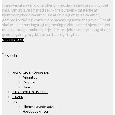
Frahaventilmaven.dk handler om moderne selvforsyning i det
små. Om at lave sin mad selv – fra bunden – og gerne af
hjemmedyrkede råvarer. Om at lave sig et spisekammer,
gemme forråd og konservere havens og naturens gaver. Om at
skabe sig et næringsrigt og meningsfyldt liv med hjemmelavet
mad, naturlig skønhedspleje, DIY-projekter og dyrkning af egne
grøntsager og krydderurter, bær og frugter.
LÆS FILOSOFI
Livsstil
NATURLIG KROPSPLEJE
Ansigtet
Kroppen
Håret
BÆREDYGTIG LIVSSTIL
HAVEN
DIY
Hjemmelavede gaver
Hækleopskrifter