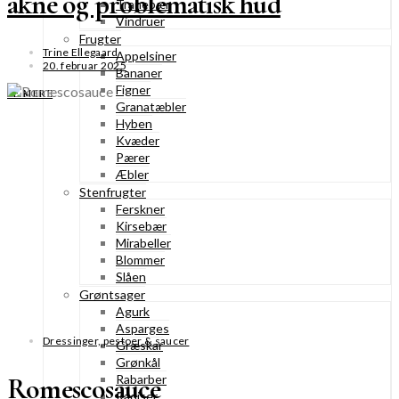
akne og problematisk hud
Tranebær
Vindruer
Frugter
Trine Ellegaard
Appelsiner
20. februar 2025
Bananer
Figner
SE MERE
Granatæbler
Hyben
Kvæder
Pærer
Æbler
Stenfrugter
Ferskner
Kirsebær
Mirabeller
Blommer
Slåen
Grøntsager
Agurk
Asparges
Dressinger, pestoer & saucer
Græskar
Grønkål
Romescosauce
Rabarber
Radiser