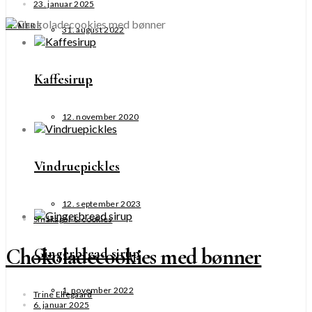
23. januar 2025
SE MERE
31. august 2022
Kaffesirup
12. november 2020
Vindruepickles
12. september 2023
Småkager & cookies
Chokoladecookies med bønner
Gingerbread sirup
1. november 2022
Trine Ellegaard
6. januar 2025