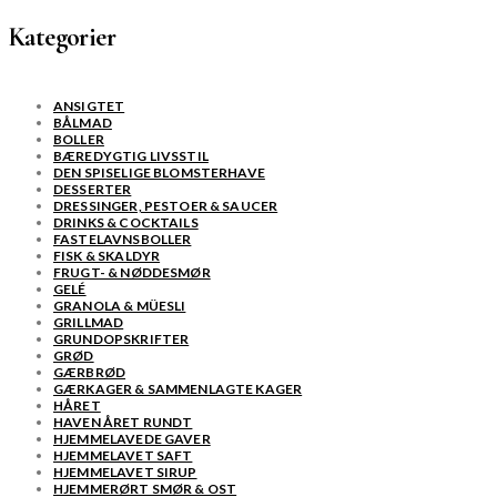
Kategorier
ANSIGTET
BÅLMAD
BOLLER
BÆREDYGTIG LIVSSTIL
DEN SPISELIGE BLOMSTERHAVE
DESSERTER
DRESSINGER, PESTOER & SAUCER
DRINKS & COCKTAILS
FASTELAVNSBOLLER
FISK & SKALDYR
FRUGT- & NØDDESMØR
GELÉ
GRANOLA & MÜESLI
GRILLMAD
GRUNDOPSKRIFTER
GRØD
GÆRBRØD
GÆRKAGER & SAMMENLAGTE KAGER
HÅRET
HAVEN ÅRET RUNDT
HJEMMELAVEDE GAVER
HJEMMELAVET SAFT
HJEMMELAVET SIRUP
HJEMMERØRT SMØR & OST