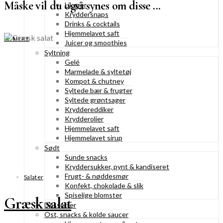
Måske vil du også synes om disse ...
Likører
Kryddersnaps
Drinks & cocktails
Hjemmelavet saft
SE MERE
Juicer og smoothies
Syltning
Gelé
Marmelade & syltetøj
Kompot & chutney
Syltede bær & frugter
Syltede grøntsager
Kryddereddiker
Krydderolier
Hjemmelavet saft
Hjemmelavet sirup
Sødt
Sunde snacks
Kryddersukker, pynt & kandiseret
Frugt- & nøddesmør
Salater
Konfekt, chokolade & slik
Spiselige blomster
Græsk salat
Desserter
Ost, snacks & kolde saucer