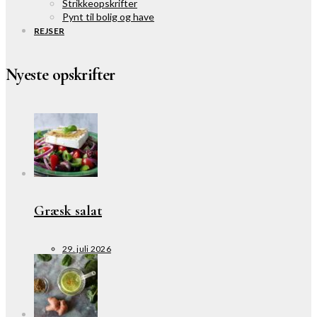
Strikkeopskrifter
Pynt til bolig og have
REJSER
Nyeste opskrifter
Græsk salat
29. juli 2026