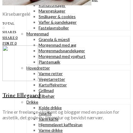
Konditorkager
Marengskager
Kirsebærgelé
Småkager & cookies
Vafler & pandekager
TOTAL
Fastelavnsboller
0
SHARES
Morgenmad
0
SHARE
Granola & müesli
0
PIN IT
Morgenmad med æg
Morgenmadspandekager
Morgenmad med yoghurt
Plantemælk
Hovedretter
Varme retter
Vegetarretter
Kartoffelretter
Grillmad
Trine Ellegaard
Tilbehør
Drikke
Kolde drikke
Trine er freelance-skribent og blogger med en passion for
Iskaffe
æstetik, det gode liv, litteratur og bevidst nærvær.
Varm kaffe
Hjemmelavet kaffesirup
Varme drikke