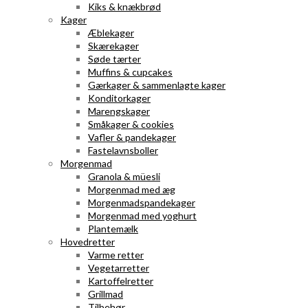
Kiks & knækbrød
Kager
Æblekager
Skærekager
Søde tærter
Muffins & cupcakes
Gærkager & sammenlagte kager
Konditorkager
Marengskager
Småkager & cookies
Vafler & pandekager
Fastelavnsboller
Morgenmad
Granola & müesli
Morgenmad med æg
Morgenmadspandekager
Morgenmad med yoghurt
Plantemælk
Hovedretter
Varme retter
Vegetarretter
Kartoffelretter
Grillmad
Tilbehør