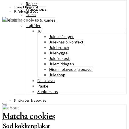
Rejser
Trine Ellegaard
Workshops
9. februar 2025
Tema
How to & guides
SE MERE
Højtider
Jul
Julesmåkager
Juleknas & konfekt
Julebrunch
Julehygge
Julefrokost
Julemiddagen
Hjemmelavede julegaver
Juleshop
Fastelavn
Påske
Sankt Hans
Småkager & cookies
Matcha cookies
Sød køkkenplakat