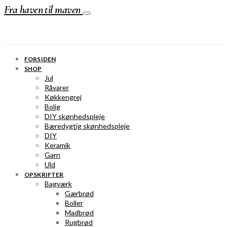
Fra haven til maven
FORSIDEN
SHOP
Jul
Råvarer
Køkkengrej
Bolig
DIY skønhedspleje
Bæredygtig skønhedspleje
DIY
Keramik
Garn
Uld
OPSKRIFTER
Bagværk
Gærbrød
Boller
Madbrød
Rugbrød