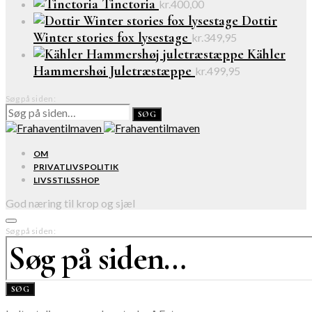
Tinctoria
kr.
400,00
Dottir
Winter stories fox lysestage
kr.
349,95
Kähler
Hammershøi Juletræstæppe
kr.
499,95
Søg på siden:
SØG
OM
PRIVATLIVSPOLITIK
LIVSSTILSSHOP
God næring til krop og sjæl
Søg på siden:
SØG