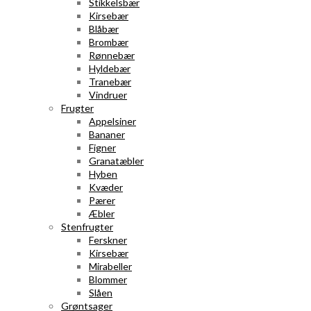
Stikkelsbær
Kirsebær
Blåbær
Brombær
Rønnebær
Hyldebær
Tranebær
Vindruer
Frugter
Appelsiner
Bananer
Figner
Granatæbler
Hyben
Kvæder
Pærer
Æbler
Stenfrugter
Ferskner
Kirsebær
Mirabeller
Blommer
Slåen
Grøntsager