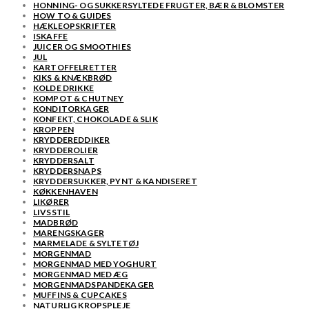
HONNING- OG SUKKERSYLTEDE FRUGTER, BÆR & BLOMSTER
HOW TO & GUIDES
HÆKLEOPSKRIFTER
ISKAFFE
JUICER OG SMOOTHIES
JUL
KARTOFFELRETTER
KIKS & KNÆKBRØD
KOLDE DRIKKE
KOMPOT & CHUTNEY
KONDITORKAGER
KONFEKT, CHOKOLADE & SLIK
KROPPEN
KRYDDEREDDIKER
KRYDDEROLIER
KRYDDERSALT
KRYDDERSNAPS
KRYDDERSUKKER, PYNT & KANDISERET
KØKKENHAVEN
LIKØRER
LIVSSTIL
MADBRØD
MARENGSKAGER
MARMELADE & SYLTETØJ
MORGENMAD
MORGENMAD MED YOGHURT
MORGENMAD MED ÆG
MORGENMADSPANDEKAGER
MUFFINS & CUPCAKES
NATURLIG KROPSPLEJE