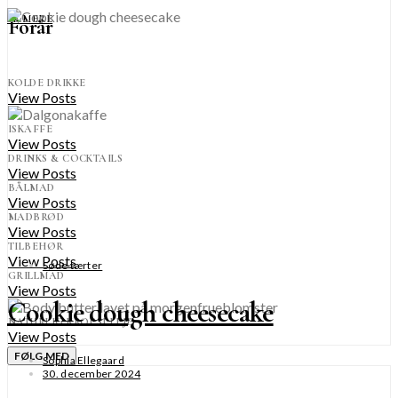
SE MERE
Forår
KOLDE DRIKKE
View Posts
ISKAFFE
View Posts
DRINKS & COCKTAILS
View Posts
BÅLMAD
View Posts
MADBRØD
View Posts
TILBEHØR
View Posts
Søde tærter
GRILLMAD
View Posts
Cookie dough cheesecake
NATURLIG KROPSPLEJE
View Posts
FØLG MED
Sophia Ellegaard
30. december 2024