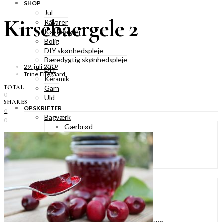
SHOP
Jul
Kirsebaergele 2
Råvarer
Køkkengrej
Bolig
DIY skønhedspleje
Bæredygtig skønhedspleje
29. juli 2019
DIY
Trine Ellegaard
Keramik
TOTAL
Garn
0
Uld
SHARES
OPSKRIFTER
0
Bagværk
0
Gærbrød
Boller
Madbrød
Rugbrød
Kiks & knækbrød
Kager
Æblekager
Skærekager
Søde tærter
Muffins & cupcakes
Gærkager & sammenlagte kager