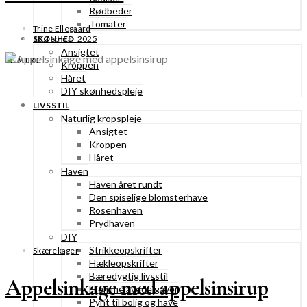
Rødbeder
Tomater
Trine Ellegaard
10. februar 2025
SKØNHED
Ansigtet
SE MERE
Kroppen
Håret
DIY skønhedspleje
LIVSSTIL
Naturlig kropspleje
Ansigtet
Kroppen
Håret
Haven
Haven året rundt
Den spiselige blomsterhave
Rosenhaven
Prydhaven
DIY
Strikkeopskrifter
Skærekager
Hækleopskrifter
Bæredygtig livsstil
Appelsinkage med appelsinsirup
Hjemmelavede gaver
Pynt til bolig og have