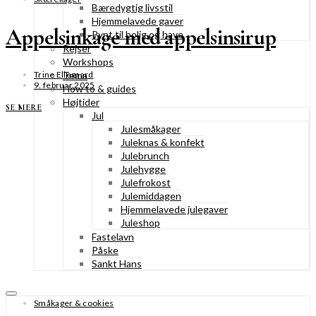
Bæredygtig livsstil
Hjemmelavede gaver
Appelsinkage med appelsinsirup
Pynt til bolig og have
Rejser
Workshops
Tema
Trine Ellegaard
9. februar 2025
How to & guides
Højtider
SE MERE
Jul
Julesmåkager
Juleknas & konfekt
Julebrunch
Julehygge
Julefrokost
Julemiddagen
Hjemmelavede julegaver
Juleshop
Fastelavn
Påske
Sankt Hans
Småkager & cookies