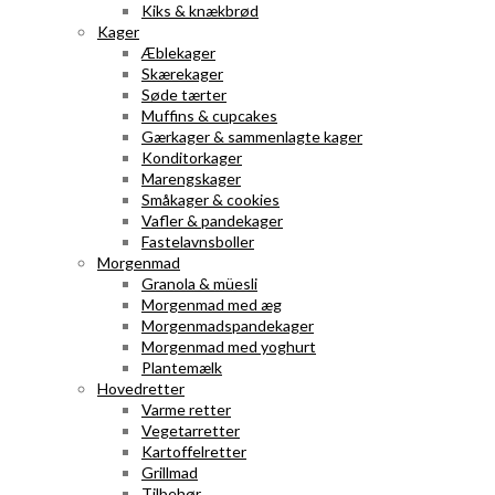
Kiks & knækbrød
Kager
Æblekager
Skærekager
Søde tærter
Muffins & cupcakes
Gærkager & sammenlagte kager
Konditorkager
Marengskager
Småkager & cookies
Vafler & pandekager
Fastelavnsboller
Morgenmad
Granola & müesli
Morgenmad med æg
Morgenmadspandekager
Morgenmad med yoghurt
Plantemælk
Hovedretter
Varme retter
Vegetarretter
Kartoffelretter
Grillmad
Tilbehør