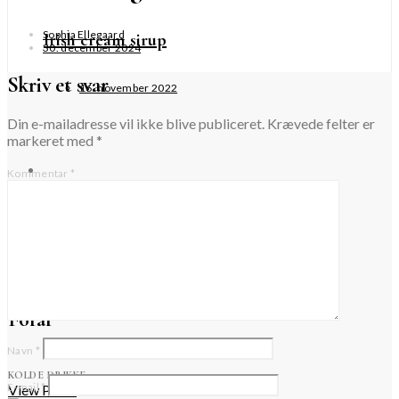
Sophia Ellegaard
Irish cream sirup
30. december 2024
Skriv et svar
16. november 2022
Din e-mailadresse vil ikke blive publiceret.
Krævede felter er
markeret med
*
Kommentar
*
Fire cider
12. november 2023
Forår
Navn
*
KOLDE DRIKKE
E-mail
*
View Posts