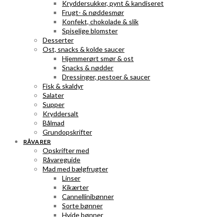
Kryddersukker, pynt & kandiseret
Frugt- & nøddesmør
Konfekt, chokolade & slik
Spiselige blomster
Desserter
Ost, snacks & kolde saucer
Hjemmerørt smør & ost
Snacks & nødder
Dressinger, pestoer & saucer
Fisk & skaldyr
Salater
Supper
Kryddersalt
Bålmad
Grundopskrifter
RÅVARER
Opskrifter med
Råvareguide
Mad med bælgfrugter
Linser
Kikærter
Cannellinibønner
Sorte bønner
Hvide bønner