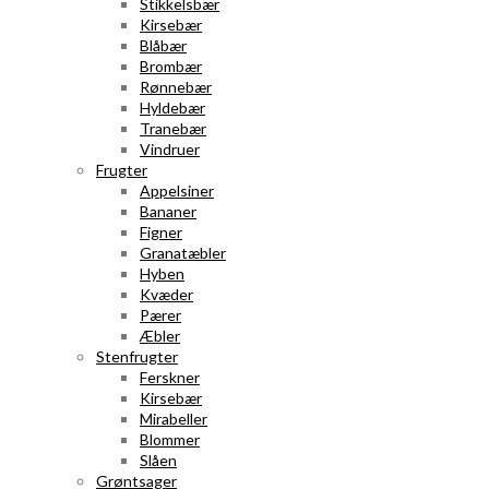
Stikkelsbær
Kirsebær
Blåbær
Brombær
Rønnebær
Hyldebær
Tranebær
Vindruer
Frugter
Appelsiner
Bananer
Figner
Granatæbler
Hyben
Kvæder
Pærer
Æbler
Stenfrugter
Ferskner
Kirsebær
Mirabeller
Blommer
Slåen
Grøntsager