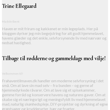
Trine Ellegaard
Madskribent
Haven er mit frirum og køkkenet er min legeplads. Her på
bloggen dyrker jeg min begejstring for alt godt hjemmelavet,
havens glæder og det enkle, selvforsynende liv med nærvær og
nedsat hastighed.
Tilbage til rødderne og gammeldags med vilje!
Velkommen til!
Frahaventilmaven.dk handler om moderne selvforsyning i det
små. Om at lave sin mad selv – fra bunden – og gerne af
hjemmedyrkede råvarer. Om at lave sig et spisekammer,
gemme forråd og konservere havens og naturens gaver. Om at
skabe sig et næringsrigt og meningsfyldt liv med hjemmelavet
mad, naturlig skønhedspleje, DIY-projekter og dyrkning af egne
grøntsager og krydderurter, bær og frugter.