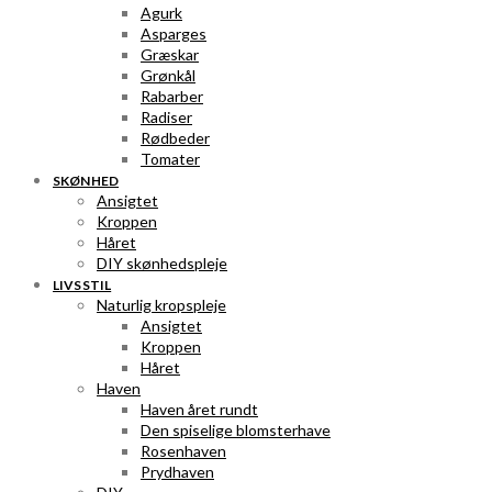
Agurk
Asparges
Græskar
Grønkål
Rabarber
Radiser
Rødbeder
Tomater
SKØNHED
Ansigtet
Kroppen
Håret
DIY skønhedspleje
LIVSSTIL
Naturlig kropspleje
Ansigtet
Kroppen
Håret
Haven
Haven året rundt
Den spiselige blomsterhave
Rosenhaven
Prydhaven