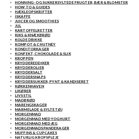
HONNING- OG SUKKERSYLTEDE FRUGTER, BÆR & BLOMSTER
HOW TO & GUIDES
HÆKLEOPSKRIFTER
ISKAFFE
JUICER OG SMOOTHIES
JUL
KARTOFFELRETTER
KIKS & KNÆKBRØD
KOLDE DRIKKE
KOMPOT & CHUTNEY
KONDITORKAGER
KONFEKT, CHOKOLADE & SLIK
KROPPEN
KRYDDEREDDIKER
KRYDDEROLIER
KRYDDERSALT
KRYDDERSNAPS
KRYDDERSUKKER, PYNT & KANDISERET
KØKKENHAVEN
LIKØRER
LIVSSTIL
MADBRØD
MARENGSKAGER
MARMELADE & SYLTETØJ
MORGENMAD
MORGENMAD MED YOGHURT
MORGENMAD MED ÆG
MORGENMADSPANDEKAGER
MUFFINS & CUPCAKES
NATURLIG KROPSPLEJE