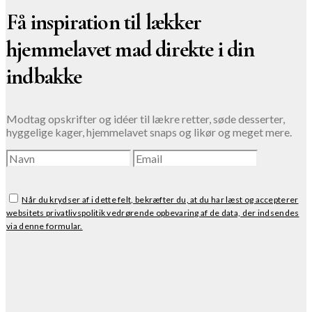
Få inspiration til lækker
hjemmelavet mad direkte i din
indbakke
Modtag opskrifter og idéer til lækre retter, søde desserter,
hyggelige kager, hjemmelavet snaps og likør og meget mere.
TILMELD
Når du krydser af i dette felt, bekræfter du, at du har læst og accepterer
websitets privatlivspolitik vedrørende opbevaring af de data, der indsendes
via denne formular.