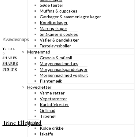
Søde tærter
Muffins & cupcakes
Gærkager & sammenlagte kager
Konditorkager
Marengskager
Småkager & cookies
Kvædesnaps
Vafler & pandekager
Fastelavnsboller
TOTAL
Morgenmad
0
Granola & müesli
SHARES
Morgenmad med æg
0
SHARE
Morgenmadspandekager
0
PIN IT
Morgenmad med yoghurt
Plantemælk
Hovedretter
Varme retter
Vegetarretter
Kartoffelretter
Grillmad
Tilbehør
Trine Ellegaard
Drikke
Kolde drikke
Iskaffe