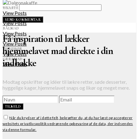
Websted
ISKAFFE
View Posts
DRINKS & COCKTAILS
View Posts
BÅLMAD
View Posts
Få inspiration til lækker
MADBRØD
View Posts
hjemmelavet mad direkte i din
TILBEHØR
View Posts
GRILLMAD
indbakke
View Posts
Modtag opskrifter og idéer til lækre retter, søde desserter,
hyggelige kager, hjemmelavet snaps og likør og meget mere.
TILMELD
Når du krydser af i dette felt, bekræfter du, at du har læst og accepterer
websitets privatlivspolitik vedrørende opbevaring af de data, der indsendes
via denne formular.