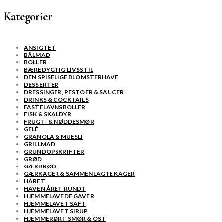
Kategorier
ANSIGTET
BÅLMAD
BOLLER
BÆREDYGTIG LIVSSTIL
DEN SPISELIGE BLOMSTERHAVE
DESSERTER
DRESSINGER, PESTOER & SAUCER
DRINKS & COCKTAILS
FASTELAVNSBOLLER
FISK & SKALDYR
FRUGT- & NØDDESMØR
GELÉ
GRANOLA & MÜESLI
GRILLMAD
GRUNDOPSKRIFTER
GRØD
GÆRBRØD
GÆRKAGER & SAMMENLAGTE KAGER
HÅRET
HAVEN ÅRET RUNDT
HJEMMELAVEDE GAVER
HJEMMELAVET SAFT
HJEMMELAVET SIRUP
HJEMMERØRT SMØR & OST