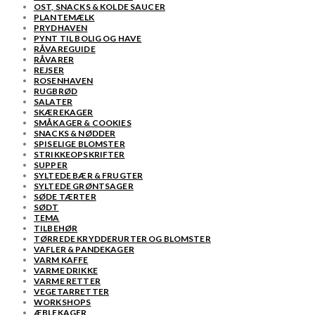
OST, SNACKS & KOLDE SAUCER
PLANTEMÆLK
PRYDHAVEN
PYNT TIL BOLIG OG HAVE
RÅVAREGUIDE
RÅVARER
REJSER
ROSENHAVEN
RUGBRØD
SALATER
SKÆREKAGER
SMÅKAGER & COOKIES
SNACKS & NØDDER
SPISELIGE BLOMSTER
STRIKKEOPSKRIFTER
SUPPER
SYLTEDE BÆR & FRUGTER
SYLTEDE GRØNTSAGER
SØDE TÆRTER
SØDT
TEMA
TILBEHØR
TØRREDE KRYDDERURTER OG BLOMSTER
VAFLER & PANDEKAGER
VARM KAFFE
VARME DRIKKE
VARME RETTER
VEGETARRETTER
WORKSHOPS
ÆBLEKAGER