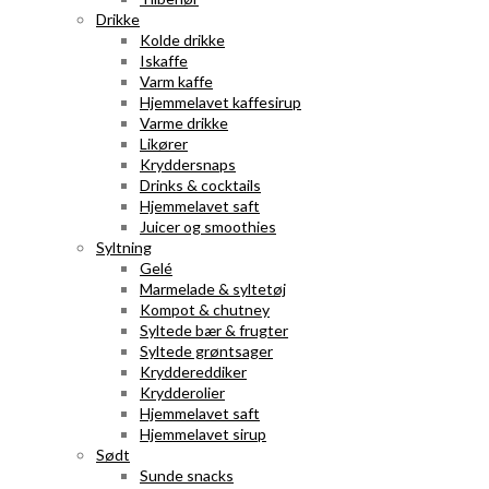
Drikke
Kolde drikke
Iskaffe
Varm kaffe
Hjemmelavet kaffesirup
Varme drikke
Likører
Kryddersnaps
Drinks & cocktails
Hjemmelavet saft
Juicer og smoothies
Syltning
Gelé
Marmelade & syltetøj
Kompot & chutney
Syltede bær & frugter
Syltede grøntsager
Kryddereddiker
Krydderolier
Hjemmelavet saft
Hjemmelavet sirup
Sødt
Sunde snacks