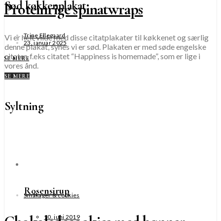
Sød køkkenplakat
Proteinrige spinatwraps
Trine Ellegaard
Vi er helt vilde med disse citatplakater til køkkenet og særlig
23. januar 2025
denne plakat, synes vi er sød. Plakaten er med søde engelske
citater, f.eks citatet “Happiness is homemade”, som er lige i
SE MERE
vores ånd.
SE MERE
Syltning
Rosensirup
Småkager & cookies
10. juni 2019