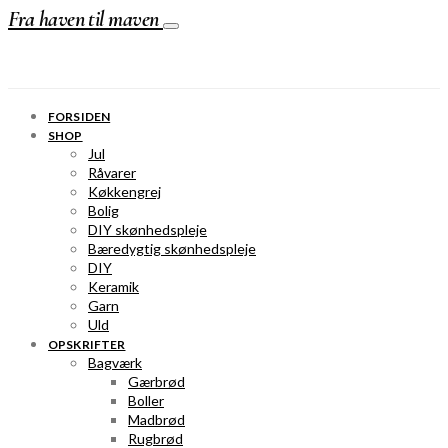
Fra haven til maven
FORSIDEN
SHOP
Jul
Råvarer
Køkkengrej
Bolig
DIY skønhedspleje
Bæredygtig skønhedspleje
DIY
Keramik
Garn
Uld
OPSKRIFTER
Bagværk
Gærbrød
Boller
Madbrød
Rugbrød