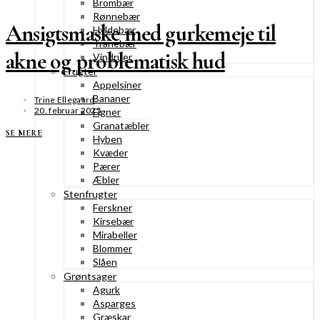
Brombær
Rønnebær
Ansigtsmaske med gurkemeje til
Hyldebær
Tranebær
akne og problematisk hud
Vindruer
Frugter
Appelsiner
Bananer
Trine Ellegaard
20. februar 2025
Figner
Granatæbler
SE MERE
Hyben
Kvæder
Pærer
Æbler
Stenfrugter
Ferskner
Kirsebær
Mirabeller
Blommer
Slåen
Grøntsager
Agurk
Asparges
Græskar