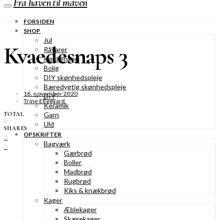
Fra haven til maven
FORSIDEN
SHOP
Jul
Kvaedesnaps 3
Råvarer
Køkkengrej
Bolig
DIY skønhedspleje
Bæredygtig skønhedspleje
16. november 2020
DIY
Trine Ellegaard
Keramik
TOTAL
Garn
0
Uld
SHARES
OPSKRIFTER
0
Bagværk
0
Gærbrød
Boller
Madbrød
Rugbrød
Kiks & knækbrød
Kager
Æblekager
Skærekager