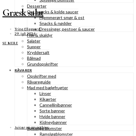
Desserter
Græsk salat
Ost, snacks & kolde saucer
Hjemmerørt smør & ost
Snacks & nødder
Dressinger, pestoer & saucer
Trine Ellegaard
29. juli 2026
Fisk & skaldyr
Salater
SE MERE
Supper
Kryddersalt
Bålmad
Grundopskrifter
RÅVARER
Opskrifter med
Råvareguide
Mad med bælgfrugter
Linser
Kikærter
Cannellinibønner
Sorte bønner
Hvide bønner
Kidneybønner
Juicer og smoothies
Spiselige blomster
Ramsløgblomster