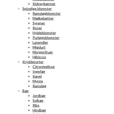
Kidneybønner
Spiselige blomster
Ramsløgblomster
Mælkebøtter
Syrener
Roser
Hyldeblomster
Purløgsblomster
Lavendler
Mjødurt
Morgenfruer
Hibiscus
Krydderurter
Citronmelisse
Ingefær
Kanel
Mynte
Ramsløg
Bær
Jordbær
Solbær
Ribs
Hindbær