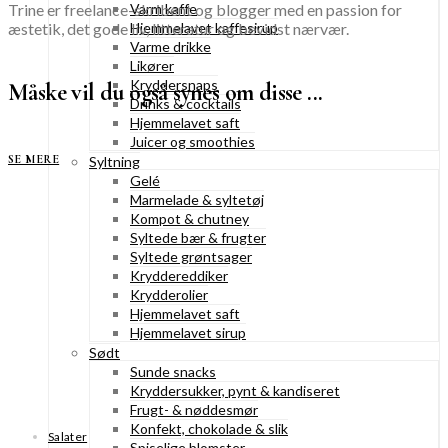
Trine er freelance-skribent og blogger med en passion for
Varm kaffe
æstetik, det gode liv, litteratur og bevidst nærvær.
Hjemmelavet kaffesirup
Varme drikke
Likører
Kryddersnaps
Måske vil du også synes om disse ...
Drinks & cocktails
Hjemmelavet saft
Juicer og smoothies
SE MERE
Syltning
Gelé
Marmelade & syltetøj
Kompot & chutney
Syltede bær & frugter
Syltede grøntsager
Kryddereddiker
Krydderolier
Hjemmelavet saft
Hjemmelavet sirup
Sødt
Sunde snacks
Kryddersukker, pynt & kandiseret
Frugt- & nøddesmør
Konfekt, chokolade & slik
Salater
Spiselige blomster