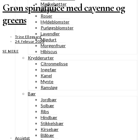
Mælkebøtter
Grøn spinatjuice med cayenne og
Syrener
Roser
greens
Hyldeblomster
Purløgsblomster
Lavendler
Trine Ellegaard
Mjødurt
24. februar 2025
Morgenfruer
Hibiscus
SE MERE
Krydderurter
Citronmelisse
Ingefær
Kanel
Mynte
Ramsløg
Bær
Jordbær
Solbær
Ribs
Hindbær
Stikkelsbær
Kirsebær
Blåbær
Ansigtet