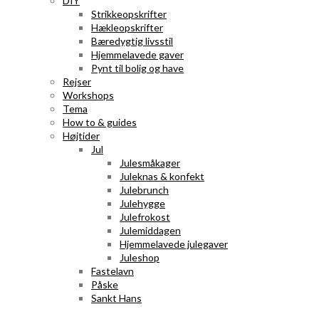
DIY
Strikkeopskrifter
Hækleopskrifter
Bæredygtig livsstil
Hjemmelavede gaver
Pynt til bolig og have
Rejser
Workshops
Tema
How to & guides
Højtider
Jul
Julesmåkager
Juleknas & konfekt
Julebrunch
Julehygge
Julefrokost
Julemiddagen
Hjemmelavede julegaver
Juleshop
Fastelavn
Påske
Sankt Hans