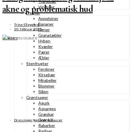
Tranebær
akne og problematisk hud
Vindruer
Frugter
Appelsiner
Bananer
Trine Ellegaard
20. februar 2025
Figner
Granatæbler
SE MERE
Hyben
Kvæder
Pærer
Æbler
Stenfrugter
Ferskner
Kirsebær
Mirabeller
Blommer
Slåen
Grøntsager
Agurk
Asparges
Græskar
Grønkål
Dressinger, pestoer & saucer
Rabarber
Radiser