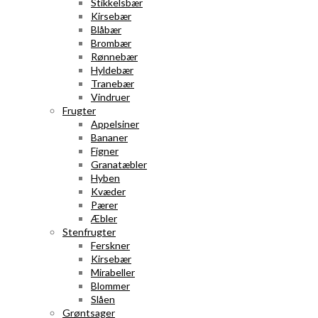
Stikkelsbær
Kirsebær
Blåbær
Brombær
Rønnebær
Hyldebær
Tranebær
Vindruer
Frugter
Appelsiner
Bananer
Figner
Granatæbler
Hyben
Kvæder
Pærer
Æbler
Stenfrugter
Ferskner
Kirsebær
Mirabeller
Blommer
Slåen
Grøntsager