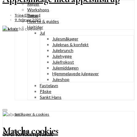
Rejser
Workshops
Tema
Trine Ellegaard
9. februar 2025
How to & guides
Højtider
SE MERE
Jul
Julesmåkager
Juleknas & konfekt
Julebrunch
Julehygge
Julefrokost
Julemiddagen
Hjemmelavede julegaver
Juleshop
Fastelavn
Påske
Sankt Hans
Småkager & cookies
Matcha cookies
Sød køkkenplakat