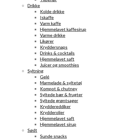
Drikke
Kolde drikke
Iskaffe
Varm kaffe
Hjemmelavet kaffesirup
Varme drikke
Likører
Kryddersnaps
Drinks & cocktails
Hjemmelavet saft
Juicer og smoothies
Syltning
Gelé
Marmelade & syltetøj
Kompot & chutney
Syltede bær & frugter
Syltede grøntsager
Kryddereddiker
Krydderolier
Hjemmelavet saft
Hjemmelavet sirup
Sødt
Sunde snacks