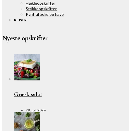
Hækleopskrifter
Strikkeopskrifter
Pynt til bolig og have
REJSER
Nyeste opskrifter
Græsk salat
29. juli 2026