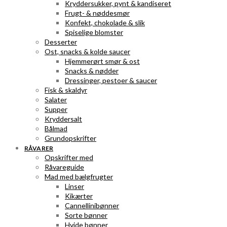
Kryddersukker, pynt & kandiseret
Frugt- & nøddesmør
Konfekt, chokolade & slik
Spiselige blomster
Desserter
Ost, snacks & kolde saucer
Hjemmerørt smør & ost
Snacks & nødder
Dressinger, pestoer & saucer
Fisk & skaldyr
Salater
Supper
Kryddersalt
Bålmad
Grundopskrifter
RÅVARER
Opskrifter med
Råvareguide
Mad med bælgfrugter
Linser
Kikærter
Cannellinibønner
Sorte bønner
Hvide bønner