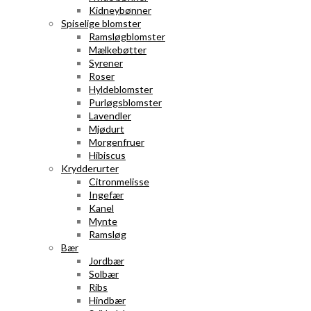
Kidneybønner
Spiselige blomster
Ramsløgblomster
Mælkebøtter
Syrener
Roser
Hyldeblomster
Purløgsblomster
Lavendler
Mjødurt
Morgenfruer
Hibiscus
Krydderurter
Citronmelisse
Ingefær
Kanel
Mynte
Ramsløg
Bær
Jordbær
Solbær
Ribs
Hindbær