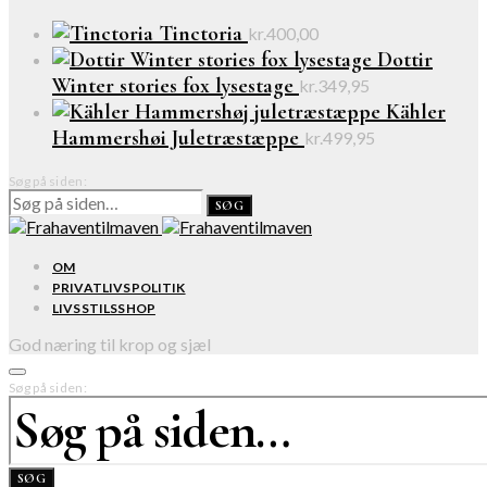
Tinctoria
kr.
400,00
Dottir
Winter stories fox lysestage
kr.
349,95
Kähler
Hammershøi Juletræstæppe
kr.
499,95
Søg på siden:
SØG
OM
PRIVATLIVSPOLITIK
LIVSSTILSSHOP
God næring til krop og sjæl
Søg på siden:
SØG