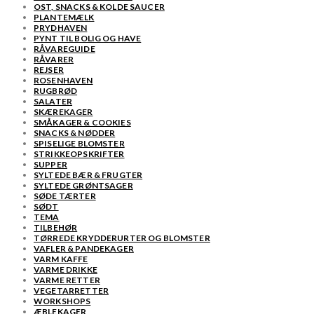
OST, SNACKS & KOLDE SAUCER
PLANTEMÆLK
PRYDHAVEN
PYNT TIL BOLIG OG HAVE
RÅVAREGUIDE
RÅVARER
REJSER
ROSENHAVEN
RUGBRØD
SALATER
SKÆREKAGER
SMÅKAGER & COOKIES
SNACKS & NØDDER
SPISELIGE BLOMSTER
STRIKKEOPSKRIFTER
SUPPER
SYLTEDE BÆR & FRUGTER
SYLTEDE GRØNTSAGER
SØDE TÆRTER
SØDT
TEMA
TILBEHØR
TØRREDE KRYDDERURTER OG BLOMSTER
VAFLER & PANDEKAGER
VARM KAFFE
VARME DRIKKE
VARME RETTER
VEGETARRETTER
WORKSHOPS
ÆBLEKAGER