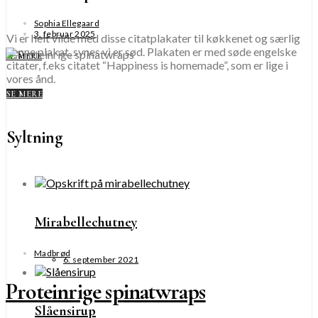
Sophia Ellegaard
3. februar 2025
Vi er helt vilde med disse citatplakater til køkkenet og særlig
denne plakat, synes vi er sød. Plakaten er med søde engelske
SE MERE
citater, f.eks citatet “Happiness is homemade”, som er lige i
vores ånd.
SE MERE
Syltning
Mirabellechutney
Madbrød
6. september 2021
Proteinrige spinatwraps
Slåensirup