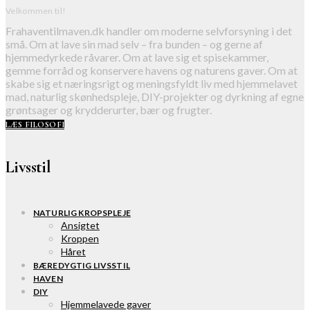
Velkommen til!
Frahaventilmaven.dk handler om moderne selvforsyning i det
små. Om at lave sin mad selv – fra bunden – og gerne af
hjemmedyrkede råvarer. Om at lave sig et spisekammer,
gemme forråd og konservere havens og naturens gaver. Om at
skabe sig et næringsrigt og meningsfyldt liv med hjemmelavet
mad, naturlig skønhedspleje, DIY-projekter og dyrkning af egne
grøntsager og krydderurter, bær og frugter.
LÆS FILOSOFI
Livsstil
NATURLIG KROPSPLEJE
Ansigtet
Kroppen
Håret
BÆREDYGTIG LIVSSTIL
HAVEN
DIY
Hjemmelavede gaver