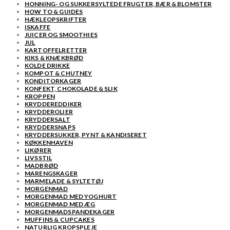
HONNING- OG SUKKERSYLTEDE FRUGTER, BÆR & BLOMSTER
HOW TO & GUIDES
HÆKLEOPSKRIFTER
ISKAFFE
JUICER OG SMOOTHIES
JUL
KARTOFFELRETTER
KIKS & KNÆKBRØD
KOLDE DRIKKE
KOMPOT & CHUTNEY
KONDITORKAGER
KONFEKT, CHOKOLADE & SLIK
KROPPEN
KRYDDEREDDIKER
KRYDDEROLIER
KRYDDERSALT
KRYDDERSNAPS
KRYDDERSUKKER, PYNT & KANDISERET
KØKKENHAVEN
LIKØRER
LIVSSTIL
MADBRØD
MARENGSKAGER
MARMELADE & SYLTETØJ
MORGENMAD
MORGENMAD MED YOGHURT
MORGENMAD MED ÆG
MORGENMADSPANDEKAGER
MUFFINS & CUPCAKES
NATURLIG KROPSPLEJE