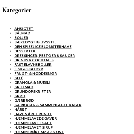
Kategorier
ANSIGTET
BÅLMAD
BOLLER
BÆREDYGTIG LIVSSTIL
DEN SPISELIGE BLOMSTERHAVE
DESSERTER
DRESSINGER, PESTOER & SAUCER
DRINKS & COCKTAILS
FASTELAVNSBOLLER
FISK & SKALDYR
FRUGT- & NØDDESMØR
GELÉ
GRANOLA & MÜESLI
GRILLMAD
GRUNDOPSKRIFTER
GRØD
GÆRBRØD
GÆRKAGER & SAMMENLAGTE KAGER
HÅRET
HAVEN ÅRET RUNDT
HJEMMELAVEDE GAVER
HJEMMELAVET SAFT
HJEMMELAVET SIRUP
HJEMMERØRT SMØR & OST