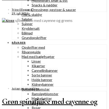
Hjemmerørt smør & ost
Snacks & nødder
Dressinger, pestoer & saucer
Trine Ellegaard
29. juli 2026
Fisk & skaldyr
Salater
SE MERE
Supper
Kryddersalt
Bålmad
Grundopskrifter
RÅVARER
Opskrifter med
Råvareguide
Mad med bælgfrugter
Linser
Kikærter
Cannellinibønner
Sorte bønner
Hvide bønner
Kidneybønner
Juicer og smoothies
Spiselige blomster
Ramsløgblomster
Mælkebøtter
Grøn spinatjuice med cayenne og
Syrener
Roser