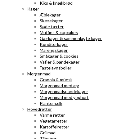
Kiks & knækbrød
Kager
Æblekager
Skærekager
Søde tærter
Muffins & cupcakes
Gærkager & sammenlagte kager
Konditorkager
Marengskager
Småkager & cookies
Vafler & pandekager
Fastelavnsboller
Morgenmad
Granola & müesli
Morgenmad med æg
Morgenmadspandekager
Morgenmad med yoghurt
Plantemælk
Hovedretter
Varme retter
Vegetarretter
Kartoffelretter
Grillmad
Tilbehør