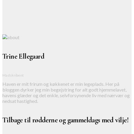
Trine Ellegaard
Madskribent
Haven er mit frirum og køkkenet er min legeplads. Her på
bloggen dyrker jeg min begejstring for alt godt hjemmelavet,
havens glæder og det enkle, selvforsynende liv med nærvær og
nedsat hastighed.
Tilbage til rødderne og gammeldags med vilje!