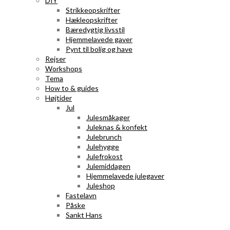
DIY
Strikkeopskrifter
Hækleopskrifter
Bæredygtig livsstil
Hjemmelavede gaver
Pynt til bolig og have
Rejser
Workshops
Tema
How to & guides
Højtider
Jul
Julesmåkager
Juleknas & konfekt
Julebrunch
Julehygge
Julefrokost
Julemiddagen
Hjemmelavede julegaver
Juleshop
Fastelavn
Påske
Sankt Hans