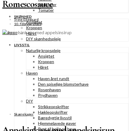
Romescosauce
Rødbeder
Tomater
SKØNHED
Trine Ellegaard
Ansigtet
10. februar 2025
Kroppen
Håret
SE MERE
DIY skønhedspleje
LIVSSTIL
Naturlig kropspleje
Ansigtet
Kroppen
Håret
Haven
Haven året rundt
Den spiselige blomsterhave
Rosenhaven
Prydhaven
DIY
Strikkeopskrifter
Hækleopskrifter
Skærekager
Bæredygtig livsstil
Hjemmelavede gaver
Appelsinkage med appelsinsirup
Pynt til bolig og have