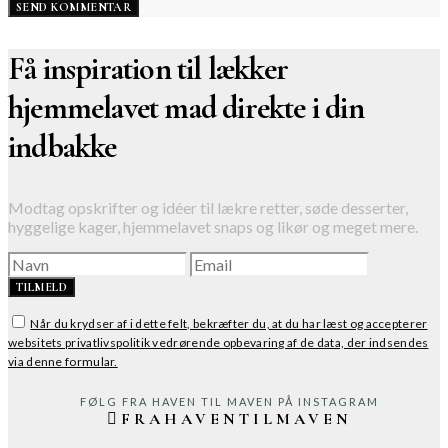
Få inspiration til lækker
hjemmelavet mad direkte i din
indbakke
Modtag opskrifter og idéer til lækre retter, søde desserter,
hyggelige kager, hjemmelavet snaps og likør og meget mere.
TILMELD
Når du krydser af i dette felt, bekræfter du, at du har læst og accepterer
websitets privatlivspolitik vedrørende opbevaring af de data, der indsendes
via denne formular.
FØLG FRA HAVEN TIL MAVEN PÅ INSTAGRAM
FRAHAVENTILMAVEN