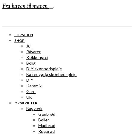
Fra haven til maven
FORSIDEN
SHOP
Jul
Råvarer
Køkkengrej
Bolig
DIY skønhedspleje
Bæredygtig skønhedspleje
DIY
Keramik
Garn
Uld
OPSKRIFTER
Bagværk
Gærbrød
Boller
Madbrød
Rugbrød