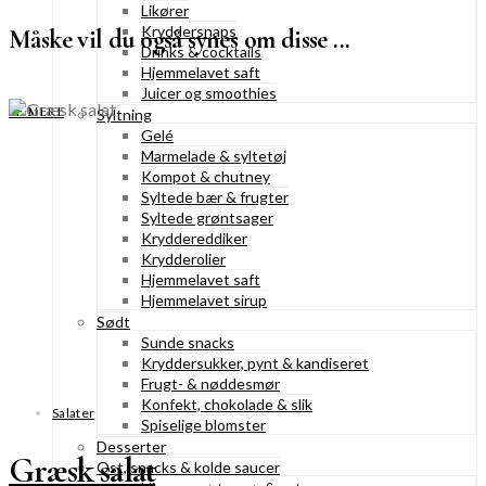
Likører
Kryddersnaps
Måske vil du også synes om disse ...
Drinks & cocktails
Hjemmelavet saft
Juicer og smoothies
SE MERE
Syltning
Gelé
Marmelade & syltetøj
Kompot & chutney
Syltede bær & frugter
Syltede grøntsager
Kryddereddiker
Krydderolier
Hjemmelavet saft
Hjemmelavet sirup
Sødt
Sunde snacks
Kryddersukker, pynt & kandiseret
Frugt- & nøddesmør
Konfekt, chokolade & slik
Salater
Spiselige blomster
Desserter
Græsk salat
Ost, snacks & kolde saucer