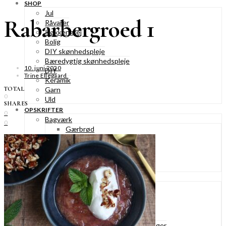
SHOP
Jul
Rabarbergroed 1
Råvarer
Køkkengrej
Bolig
DIY skønhedspleje
Bæredygtig skønhedspleje
10. juni 2020
DIY
Trine Ellegaard
Keramik
TOTAL
Garn
0
Uld
SHARES
OPSKRIFTER
0
Bagværk
0
Gærbrød
Boller
Madbrød
Rugbrød
Kiks & knækbrød
Kager
Æblekager
Skærekager
Søde tærter
Muffins & cupcakes
Gærkager & sammenlagte kager