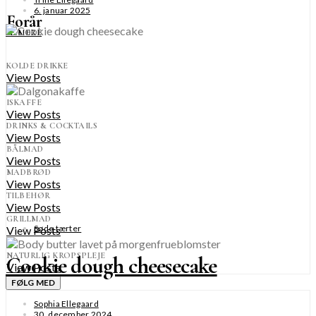
6. januar 2025
Forår
SE MERE
KOLDE DRIKKE
View Posts
ISKAFFE
View Posts
DRINKS & COCKTAILS
View Posts
BÅLMAD
View Posts
MADBRØD
View Posts
TILBEHØR
View Posts
GRILLMAD
Søde tærter
View Posts
NATURLIG KROPSPLEJE
Cookie dough cheesecake
View Posts
FØLG MED
Sophia Ellegaard
30. december 2024