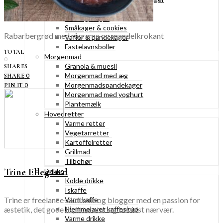
Konditorkager
Marengskager
Småkager & cookies
Rabarbergrød med råcreme og mandelkrokant
Vafler & pandekager
Fastelavnsboller
TOTAL
Morgenmad
0
Granola & müesli
SHARES
Morgenmad med æg
0
SHARE
Morgenmadspandekager
0
PIN IT
Morgenmad med yoghurt
Plantemælk
Hovedretter
Varme retter
Vegetarretter
Kartoffelretter
Grillmad
Tilbehør
Trine Ellegaard
Drikke
Kolde drikke
Iskaffe
Trine er freelance-skribent og blogger med en passion for
Varm kaffe
æstetik, det gode liv, litteratur og bevidst nærvær.
Hjemmelavet kaffesirup
Varme drikke