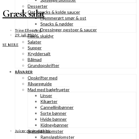
Desserter
Græsk salat
Ost, snacks & kolde saucer
Hjemmerørt smør & ost
Snacks & nødder
Dressinger, pestoer & saucer
Trine Ellegaard
29. juli 2026
Fisk & skaldyr
Salater
SE MERE
Supper
Kryddersalt
Bålmad
Grundopskrifter
RÅVARER
Opskrifter med
Råvareguide
Mad med bælgfrugter
Linser
Kikærter
Cannellinibønner
Sorte bønner
Hvide bønner
Kidneybønner
Juicer og smoothies
Spiselige blomster
Ramsløgblomster