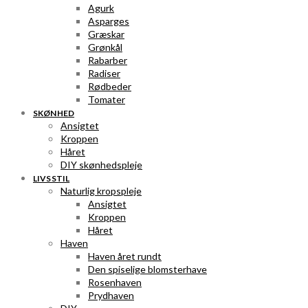
Agurk
Asparges
Græskar
Grønkål
Rabarber
Radiser
Rødbeder
Tomater
SKØNHED
Ansigtet
Kroppen
Håret
DIY skønhedspleje
LIVSSTIL
Naturlig kropspleje
Ansigtet
Kroppen
Håret
Haven
Haven året rundt
Den spiselige blomsterhave
Rosenhaven
Prydhaven