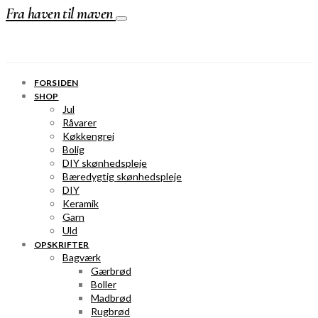
Fra haven til maven
FORSIDEN
SHOP
Jul
Råvarer
Køkkengrej
Bolig
DIY skønhedspleje
Bæredygtig skønhedspleje
DIY
Keramik
Garn
Uld
OPSKRIFTER
Bagværk
Gærbrød
Boller
Madbrød
Rugbrød