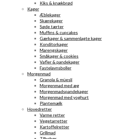
Kiks & knækbrød
Kager
Æblekager
Skærekager
Søde tærter
Muffins & cupcakes
Gærkager & sammenlagte kager
Konditorkager
Marengskager
Småkager & cookies
Vafler & pandekager
Fastelavnsboller
Morgenmad
Granola & müesli
Morgenmad med æg
Morgenmadspandekager
Morgenmad med yoghurt
Plantemælk
Hovedretter
Varme retter
Vegetarretter
Kartoffelretter
Grillmad
Tilbehør