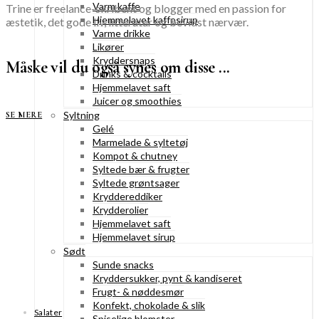
Varm kaffe
Trine er freelance-skribent og blogger med en passion for
Hjemmelavet kaffesirup
æstetik, det gode liv, litteratur og bevidst nærvær.
Varme drikke
Likører
Kryddersnaps
Måske vil du også synes om disse ...
Drinks & cocktails
Hjemmelavet saft
Juicer og smoothies
Syltning
SE MERE
Gelé
Marmelade & syltetøj
Kompot & chutney
Syltede bær & frugter
Syltede grøntsager
Kryddereddiker
Krydderolier
Hjemmelavet saft
Hjemmelavet sirup
Sødt
Sunde snacks
Kryddersukker, pynt & kandiseret
Frugt- & nøddesmør
Konfekt, chokolade & slik
Salater
Spiselige blomster