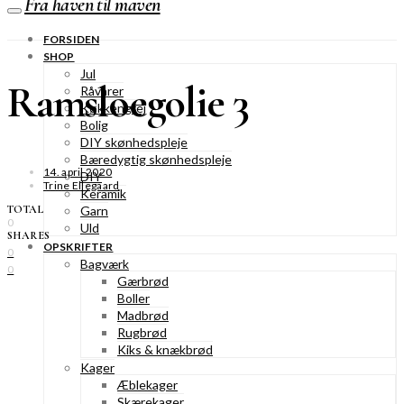
Fra haven til maven
FORSIDEN
SHOP
Jul
Ramsloegolie 3
Råvarer
Køkkengrej
Bolig
DIY skønhedspleje
Bæredygtig skønhedspleje
14. april 2020
DIY
Trine Ellegaard
Keramik
TOTAL
Garn
0
Uld
SHARES
OPSKRIFTER
0
Bagværk
0
Gærbrød
Boller
Madbrød
Rugbrød
Kiks & knækbrød
Kager
Æblekager
Skærekager