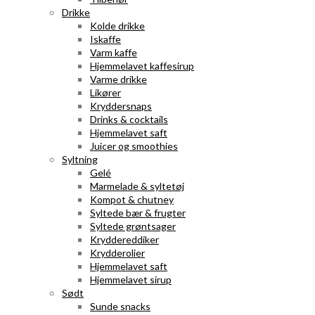
Drikke
Kolde drikke
Iskaffe
Varm kaffe
Hjemmelavet kaffesirup
Varme drikke
Likører
Kryddersnaps
Drinks & cocktails
Hjemmelavet saft
Juicer og smoothies
Syltning
Gelé
Marmelade & syltetøj
Kompot & chutney
Syltede bær & frugter
Syltede grøntsager
Kryddereddiker
Krydderolier
Hjemmelavet saft
Hjemmelavet sirup
Sødt
Sunde snacks