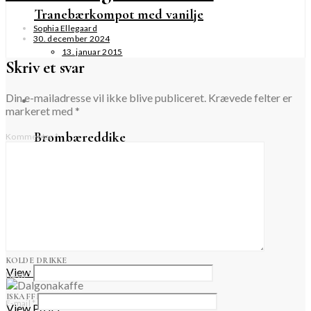
Tranebærkompot med vanilje
Sophia Ellegaard
30. december 2024
13. januar 2015
Skriv et svar
Din e-mailadresse vil ikke blive publiceret.
Krævede felter er
markeret med
*
Brombæreddike
Kommentar
*
8. september 2021
Forår
KOLDE DRIKKE
View Posts
Navn
*
ISKAFFE
E-mail
*
View Posts