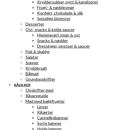
Kryddersukker, pynt & kandiseret
Frugt- & nøddesmør
Konfekt, chokolade & slik
Spiselige blomster
Desserter
Ost, snacks & kolde saucer
Hjemmerørt smør & ost
Snacks & nødder
Dressinger, pestoer & saucer
Fisk & skaldyr
Salater
Supper
Kryddersalt
Bålmad
Grundopskrifter
RÅVARER
Opskrifter med
Råvareguide
Mad med bælgfrugter
Linser
Kikærter
Cannellinibønner
Sorte bønner
Hvide bønner