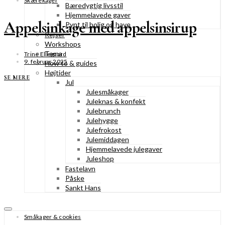
Skærekager
Bæredygtig livsstil
Hjemmelavede gaver
Appelsinkage med appelsinsirup
Pynt til bolig og have
Rejser
Workshops
Tema
Trine Ellegaard
9. februar 2025
How to & guides
Højtider
SE MERE
Jul
Julesmåkager
Juleknas & konfekt
Julebrunch
Julehygge
Julefrokost
Julemiddagen
Hjemmelavede julegaver
Juleshop
Fastelavn
Påske
Sankt Hans
Småkager & cookies