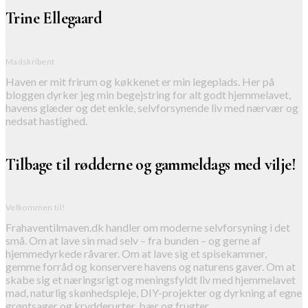
Trine Ellegaard
Madskribent
Haven er mit frirum og køkkenet er min legeplads. Her på
bloggen dyrker jeg min begejstring for alt godt hjemmelavet,
havens glæder og det enkle, selvforsynende liv med nærvær og
nedsat hastighed.
Tilbage til rødderne og gammeldags med vilje!
Velkommen til!
Frahaventilmaven.dk handler om moderne selvforsyning i det
små. Om at lave sin mad selv – fra bunden – og gerne af
hjemmedyrkede råvarer. Om at lave sig et spisekammer,
gemme forråd og konservere havens og naturens gaver. Om at
skabe sig et næringsrigt og meningsfyldt liv med hjemmelavet
mad, naturlig skønhedspleje, DIY-projekter og dyrkning af egne
grøntsager og krydderurter, bær og frugter.