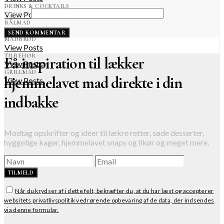
DRINKS & COCKTAILS
View Posts
Websted
BÅLMAD
View Posts
MADBRØD
View Posts
TILBEHØR
Få inspiration til lækker
View Posts
GRILLMAD
hjemmelavet mad direkte i din
View Posts
indbakke
Modtag opskrifter og idéer til lækre retter, søde desserter,
hyggelige kager, hjemmelavet snaps og likør og meget mere.
TILMELD
Når du krydser af i dette felt, bekræfter du, at du har læst og accepterer
websitets privatlivspolitik vedrørende opbevaring af de data, der indsendes
via denne formular.