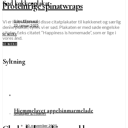
Sød køkkenplakat
Proteinrige spinatwraps
Vi er helt vilde med disse citatplakater til køkkenet og særlig
Trine Ellegaard
23. januar 2025
denne plakat, synes vi er sød. Plakaten er med søde engelske
citater, f.eks citatet “Happiness is homemade”, som er lige i
SE MERE
vores ånd.
SE MERE
Syltning
Hjemmelavet appelsinmarmelade
Småkager & cookies
30. november 2020