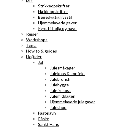
DIY
Strikkeopskrifter
Hækleopskrifter
Bæredygtig livsstil
Hjemmelavede gaver
Pynt til bolig og have
Rejser
Workshops
Tema
How to & guides
Højtider
Jul
Julesmåkager
Juleknas & konfekt
Julebrunch
Julehygge
Julefrokost
Julemiddagen
Hjemmelavede julegaver
Juleshop
Fastelavn
Påske
Sankt Hans