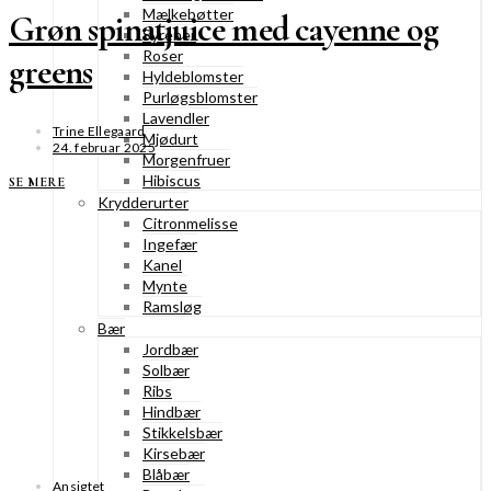
Mælkebøtter
Grøn spinatjuice med cayenne og
Syrener
Roser
greens
Hyldeblomster
Purløgsblomster
Lavendler
Trine Ellegaard
Mjødurt
24. februar 2025
Morgenfruer
Hibiscus
SE MERE
Krydderurter
Citronmelisse
Ingefær
Kanel
Mynte
Ramsløg
Bær
Jordbær
Solbær
Ribs
Hindbær
Stikkelsbær
Kirsebær
Blåbær
Ansigtet