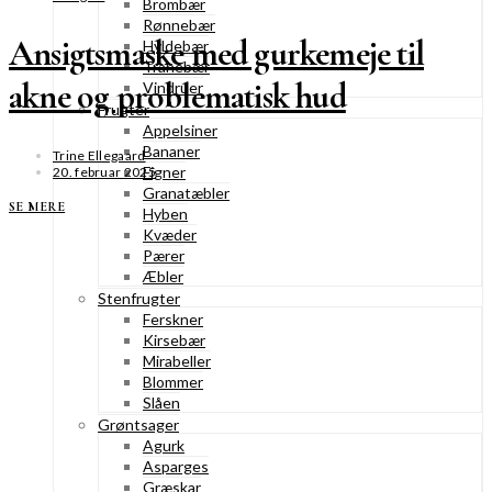
Brombær
Rønnebær
Ansigtsmaske med gurkemeje til
Hyldebær
Tranebær
akne og problematisk hud
Vindruer
Frugter
Appelsiner
Bananer
Trine Ellegaard
Figner
20. februar 2025
Granatæbler
SE MERE
Hyben
Kvæder
Pærer
Æbler
Stenfrugter
Ferskner
Kirsebær
Mirabeller
Blommer
Slåen
Grøntsager
Agurk
Asparges
Græskar