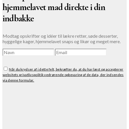
hjemmelavet mad direkte i din
indbakke
Modtag opskrifter og idéer til lækre retter, søde desserter,
hyggelige kager, hjemmelavet snaps og likør og meget mere.
TILMELD
Når du krydser af i dette felt, bekræfter du, at du har læst og accepterer
websitets privatlivspolitik vedrørende opbevaring af de data, der indsendes
via denne formular.