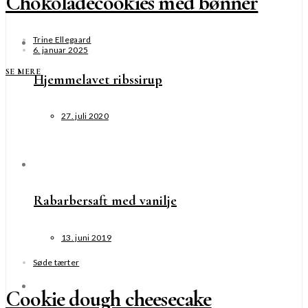
Chokoladecookies med bønner
Trine Ellegaard
6. januar 2025
SE MERE
Hjemmelavet ribssirup
27. juli 2020
Rabarbersaft med vanilje
13. juni 2019
Søde tærter
Cookie dough cheesecake