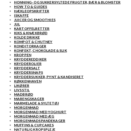
HONNING- OG SUKKERSYLTEDE FRUGTER, BÆR & BLOMSTER
HOW TO & GUIDES
HÆKLEOPSKRIFTER
ISKAFFE
JUICER OG SMOOTHIES
JUL
KARTOFFELRETTER
KIKS & KNÆKBRØD
KOLDE DRIKKE
KOMPOT & CHUTNEY
KONDITORKAGER
KONFEKT, CHOKOLADE & SLIK
KROPPEN
KRYDDEREDDIKER
KRYDDEROLIER
KRYDDERSALT
KRYDDERSNAPS
KRYDDERSUKKER, PYNT & KANDISERET
KØKKENHAVEN
LIKØRER
LIVSSTIL
MADBRØD
MARENGSKAGER
MARMELADE & SYLTETØJ
MORGENMAD
MORGENMAD MED YOGHURT
MORGENMAD MED ÆG
MORGENMADSPANDEKAGER
MUFFINS & CUPCAKES
NATURLIG KROPSPLEJE