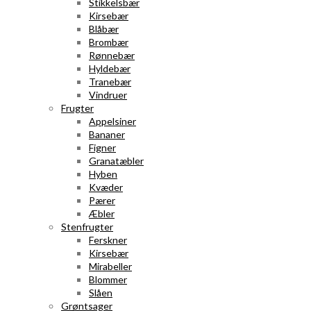
Stikkelsbær
Kirsebær
Blåbær
Brombær
Rønnebær
Hyldebær
Tranebær
Vindruer
Frugter
Appelsiner
Bananer
Figner
Granatæbler
Hyben
Kvæder
Pærer
Æbler
Stenfrugter
Ferskner
Kirsebær
Mirabeller
Blommer
Slåen
Grøntsager