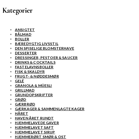
Kategorier
ANSIGTET
BÅLMAD
BOLLER
BÆREDYGTIG LIVSSTIL
DEN SPISELIGE BLOMSTERHAVE
DESSERTER
DRESSINGER, PESTOER & SAUCER
DRINKS & COCKTAILS
FASTELAVNSBOLLER
FISK & SKALDYR
FRUGT- & NØDDESMØR
GELÉ
GRANOLA & MÜESLI
GRILLMAD
GRUNDOPSKRIFTER
GRØD
GÆRBRØD
GÆRKAGER & SAMMENLAGTE KAGER
HÅRET
HAVEN ÅRET RUNDT
HJEMMELAVEDE GAVER
HJEMMELAVET SAFT
HJEMMELAVET SIRUP
HJEMMERØRT SMØR & OST