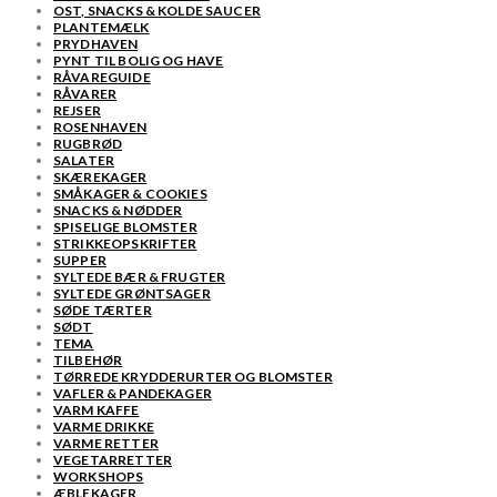
OST, SNACKS & KOLDE SAUCER
PLANTEMÆLK
PRYDHAVEN
PYNT TIL BOLIG OG HAVE
RÅVAREGUIDE
RÅVARER
REJSER
ROSENHAVEN
RUGBRØD
SALATER
SKÆREKAGER
SMÅKAGER & COOKIES
SNACKS & NØDDER
SPISELIGE BLOMSTER
STRIKKEOPSKRIFTER
SUPPER
SYLTEDE BÆR & FRUGTER
SYLTEDE GRØNTSAGER
SØDE TÆRTER
SØDT
TEMA
TILBEHØR
TØRREDE KRYDDERURTER OG BLOMSTER
VAFLER & PANDEKAGER
VARM KAFFE
VARME DRIKKE
VARME RETTER
VEGETARRETTER
WORKSHOPS
ÆBLEKAGER