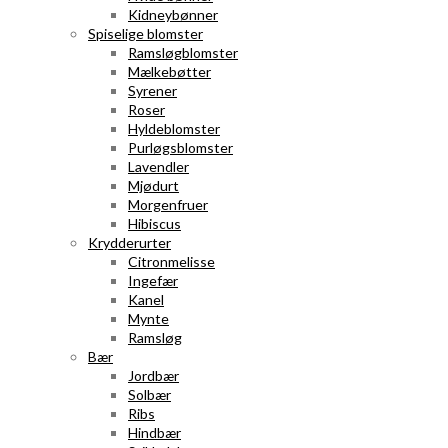
Kidneybønner
Spiselige blomster
Ramsløgblomster
Mælkebøtter
Syrener
Roser
Hyldeblomster
Purløgsblomster
Lavendler
Mjødurt
Morgenfruer
Hibiscus
Krydderurter
Citronmelisse
Ingefær
Kanel
Mynte
Ramsløg
Bær
Jordbær
Solbær
Ribs
Hindbær